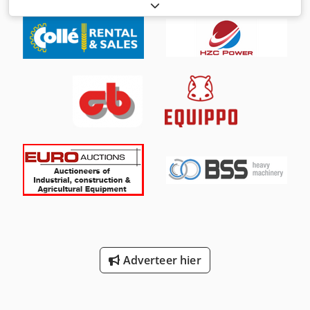
Motormerk: Yanmar Gewichten Leeggewicht: 2.800 kg
Functioneel Hefvermogen: 3.150 kg Laadruimtematen: 315
x 75 x 195 cm CE-markering: ja Conditie Technische staat:
zeer goed Optische staat: zeer goed Overige informatie
Leveringsvoorwaarden: EXW Productieland: NL Overige
informatie Neem contact op met Vink Machinery voor meer
informatie. Dodpsy Rz Evofx Aqieck = Verdere opties en
accessoires = - Uitklapbare stempels = Opmerkingen =
Hoeflon C6 * Bouwjaar: 2018 * 1.185 bedrijfsuren * Diesel
motor (Yanmar) en 230 Volt aandrijving * Volledige
uitrusting * Werkhoogte: 16,4 m * Horizontaal bereik: 14,4
m * Hefvermogen: 3.150 kg * Leeggewicht: 2.800 kg *
Afstandsbediening * Knikarmen-stempels * Dieselmotor
onderhouden door Hoeflon * Uitgebreid onderhoud en
vervanging van diverse onderdelen door Hoeflon *
Inclusief documentatie
Adverteer hier