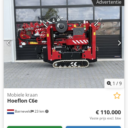
Advertentie
The Hoeflon C6e GEN2 is a fully electric mini crane that
delivers impressive power in a compact design. With a
width of only 76 cm and a weight of 2,850 kg, the C6e is
easy to transport and perfectly suited for tight workspaces
– both indoors and outdoors. Max. lifting capacity: 3,000 kg
Fully electric, CO₂-neutral operation Up to 8 hours of
working time on a single charge Hydraulically adjustable
and extendable outriggers for maximum stability
Removable counterweight and easy transport by van or
trailer A silent powerhouse for precision work at any
location. Additional features: Automatic outrigger
deployment and leveling Automatic unfolding Improved jib
(1,050 kg capacity) Enhanced load chart
1
/
9
Mobiele kraan
Hoeflon
C6e
€ 110.000
Barneveld
23 km
Vaste prijs excl. btw