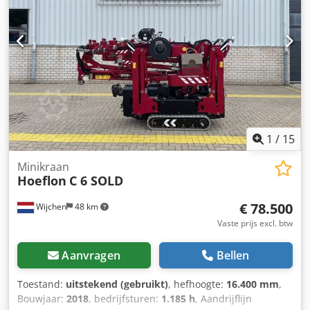
op met Vink Machinery voor meer informatie. = Verdere
opties en accessoires = - Onderbakken = Opmerkingen =
Hoeflon C6e * Bouwjaar 2022 * 2.120 draaiuren * Lithium-
aandrijving * Compleet uitgerust * Werkhoogte 16,4 m *
Horizontaal bereik 14,4 m * Hefvermogen 3.150 kg * Eigen
gewicht 2.800 kg * TÜV geldig tot februari 2027 * Inclusief
documentatie
1
/
15
Minikraan
Hoeflon
C 6 SOLD
€ 78.500
Wijchen
48 km
Vaste prijs excl. btw
Aanvragen
Bellen
Toestand:
uitstekend (gebruikt)
, hefhoogte:
16.400 mm
,
Bouwjaar:
2018
, bedrijfsturen:
1.185 h
, Aandrijflijn