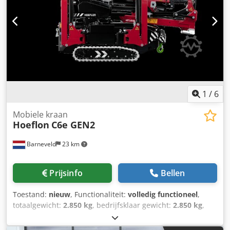
Volledige uitrusting * Werkhoogte: 16,4 m * Horizontaal
bereik: 14,4 m * Draagvermogen: 3.150 kg Dedpjzk D Auofx
Aqijck * Uitgerust met scharnierende steunpoten *
Leeggewicht: 2.800 kg
1
/
6
Mobiele kraan
Hoeflon
C6e GEN2
Barneveld
23 km
Prijsinfo
Bellen
Toestand:
nieuw
, Functionaliteit:
volledig functioneel
,
totaalgewicht:
2.850 kg
, bedrijfsklaar gewicht:
2.850 kg
,
hefcapaciteit:
3.000 kg/m
, hefhoogte:
16.000 mm
,
Bouwjaar:
2026
, Hoeflon C6e GEN2 Djdpfezmgtusx Aqisck