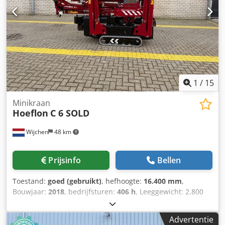
Emissieklasse: Stage VI / Tier VI Laatste keuring: 2026-06-06
Aanvullende informatie Neem contact op met Martyn
Joosse voor meer informatie. = Verdere opties en
accessoires = - Onderbodemschilden
1
/
15
Minikraan
Hoeflon
C 6 SOLD
Wijchen
48 km
Prijsinfo
Bellen
Toestand:
goed (gebruikt)
, hefhoogte:
16.400 mm
,
Bouwjaar:
2018
, bedrijfsturen:
406 h
, Leeggewicht: 2.800
kg Motormerk: Yanmar Hefcapaciteit: 3.150 kg CE-
markering: ja Technische staat: goed Optische staat: goed
Advertentie
Maximaal hefvermogen aan het einde van de giek: 250 kg