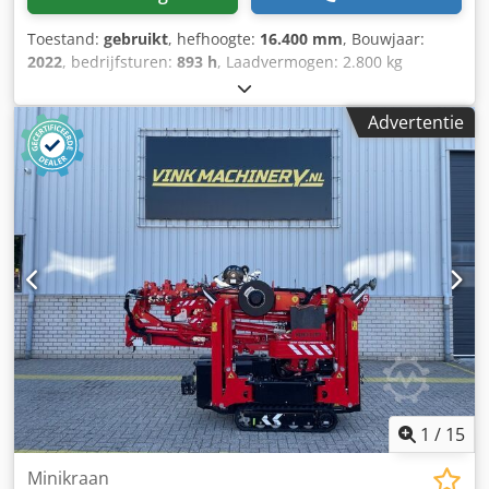
Toestand:
gebruikt
, hefhoogte:
16.400 mm
, Bouwjaar:
2022
, bedrijfsturen:
893 h
, Laadvermogen: 2.800 kg
Capaciteit hijsmast: 3.150 kg Afmetingen laadruimte: 315 x
75 x 195 cm Haakhoogte bovenkant mast: 1640 cm
Advertentie
Leveringsvoorwaarden: EXW Dcsdpozmziwefx Aqijk
Productieland: NL Neem contact op met Vink Machinery
voor meer informatie. = Verdere opties en accessoires = -
Onderwaterpompen = Opmerkingen = Hoeflon C6e *
Bouwjaar 2022 * 893 draaiuren * Lithium-aandrijving *
Afstandsbediening * Werkhoogte: 16,4 m * Horizontaal
bereik: 14,4 m * Hefcapaciteit: 3.150 kg * Uitgerust met
knikarmen * Eigen gewicht: 2.800 kg
1
/
15
Minikraan