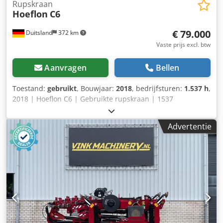
Rupskraan
Hoeflon
C6
€ 79.000
Duitsland
372 km
Vaste prijs excl. btw
Aanvragen
Bellen
Toestand:
gebruikt
, Bouwjaar:
2018
, bedrijfsturen:
1.537 h
,
2018 | Hoeflon C6 | Gebruikte rupskraan | 1537
bedrijfsuren 📍Locatie: Duitsland 🚛 Levering mogelijk naar
uw bestemming – Gebruik onze verzendcalculator om de
Advertentie
transportkosten te berekenen! 💰 Nu kopen voor EUR
79.000 of doe een bod. Betaling bij levering mogelijk tegen
een kleine vergoeding (onder voorbehoud van
goedkeuring)* 👷‍♂️ Geïnspecteerd door een onafhankelijke
expert Djdpfxszd E Nce Aqiock 56 inspectiepunten, 55
goedgekeurd ✅ 1 met imperfectie ℹ️ 0 kritische gebreken ⚠️
📌 Opmerking van de inspecteur: compleet en volledig
functioneel, kabel zal volgens verkoper vóór verkoop
worden vervangen 📄 Wilt u het volledige inspectierapport,