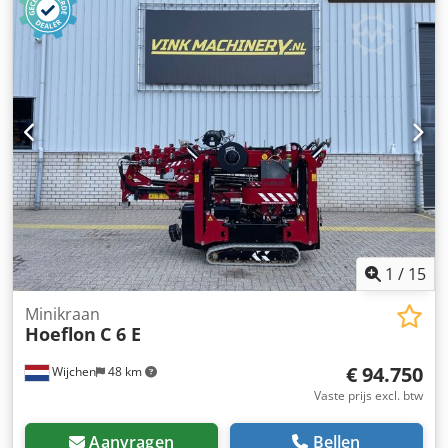
Leveringsvoorwaarden: EXW Neem contact op met Vink
Machinery voor meer informatie. Djdpsx Hv Rrsfx Aqisck
Hoeflon C6 * Bouwjaar: 2018 * 406 bedrijfsuren *
Dieselmotor (Yanmar), 230 Volt aandrijving * Volledige
uitrusting * Werkhoogte: 16,4 m * Horizontaal bereik: 14,4
m * Hefvermogen: 3.150 kg * Nettogewicht: 2.800 kg *
Afstandsbediening * Kniehefsteunen * Documentatie
aanwezig
1
/
15
Minikraan
Hoeflon
C 6 E
€ 94.750
Wijchen
48 km
Vaste prijs excl. btw
Aanvragen
Bellen