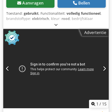
Aanvragen
Bellen
Toestand:
gebruikt
, Functionaliteit:
volledig functioneel
,
brandstoftype:
elektrisch
, kleur:
rood
, bedrijfsklaar
gewicht:
2.850 kg
, Bouwjaar:
2024
, bedrijfsturen:
774 h
,
Hoeflon C6e gen1 compact kraan Gewichten Leeggewicht:
Advertentie
2.850 kg Hijscapaciteit: 3000 kg Bouwjaar: 2024 Volledig
elektrisch Inclusief keuring en afleverbeurt Staat Algemene
staat: zeer goed Dcsdpfx Aezk Al Ueqiok Technische staat:
zeer goed Optische staat: zeer goed Meer informatie:
Neem contact op met het verkoopteam van Hoeflon
Nederland voor meer informatie.
1
/
15