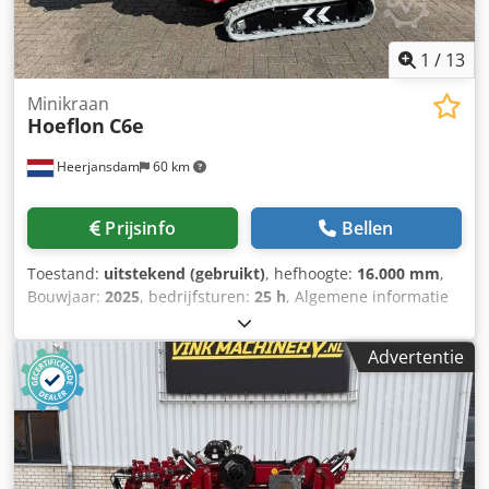
1
/
13
Minikraan
Hoeflon
C6e
Heerjansdam
60 km
Prijsinfo
Bellen
Toestand:
uitstekend (gebruikt)
, hefhoogte:
16.000 mm
,
Bouwjaar:
2025
, bedrijfsturen:
25 h
, Algemene informatie
Toepassing: bouw Gewichten Ledig gewicht: 2.850 kg
Functioneel Mastlengte: 1.600 cm Bovenarm lengte: 6 m
Advertentie
Hefcapaciteit: 3.000 kg CE-markering: ja Onderhoud,
historie en staat Aantal eigenaren: 1 Technische staat: zeer
goed Optische staat: zeer goed Aanvullende informatie
Staat voorbanden: 100 Staat achterbanden: 100
Dcedpezrrykefx Aqijk Maximale draagkracht aan het einde
van de giek: 250 kg Haakhoogte horizontale giek: 1300 cm