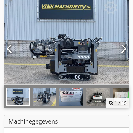
1
/
15
Machinegegevens