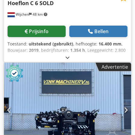
Hoeflon
C 6 SOLD
Wijchen
48 km
Prijsinfo
Bellen
Toestand:
uitstekend (gebruikt)
, hefhoogte:
16.400 mm
,
Bouwjaar:
2019
, bedrijfsturen:
1.354 h
, Leeggewicht: 2.800
kg Hefcapaciteit: 3.150 kg Afmetingen laadruimte: 315 x 75
x 195 cm CE-markering: ja Dodpfxoy T E S Eo Aqijck
Advertentie
Technische staat: zeer goed Optische staat: zeer goed
Leveringsvoorwaarden: EXW Land van productie: NL Neem
contact op met Vink Machinery voor meer informatie. =
Overige opties en toebehoren = - Onderwagens =
Opmerkingen = Hoeflon C6 * Bouwjaar 2019 * 1.354
bedrijfsuren * Diesel (Yanmar) en 230 Volt aandrijving *
Volle uitrusting * Werkhoogte: 16,4 m * Horizontaal bereik:
14,4 m * Hefvermogen: 3.150 kg * Eigen gewicht: 2.800 kg *
Afstandsbediening * Scharnierende steunpoten * Inclusief
documentatie