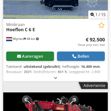
1
/
15
Minikraan
Hoeflon
C 6 E
€ 92.500
Wijchen
48 km
Vaste prijs excl. btw
Aanvragen
Bellen
Toestand:
uitstekend (gebruikt)
, hefhoogte:
16.400 mm
,
Bouwjaar:
2021
, bedrijfsturen:
861 h
, Leeggewicht: 2.800
kg Laadcapaciteit: 3.150 kg Afmetingen laadruimte: 315 x
75 x 195 cm CE-markering: ja Technische staat: zeer goed
Advertentie
Optische staat: zeer goed Leveringsvoorwaarden: EXW
Productieland: NL Neem contact op met Vink Machinery
voor meer informatie. = Verdere opties en accessoires = -
Onderstel = Opmerkingen = Hoeflon C6e * Bouwjaar 2021 *
861 draaiuren * Lithiumaandrijving * Afstandsbediening *