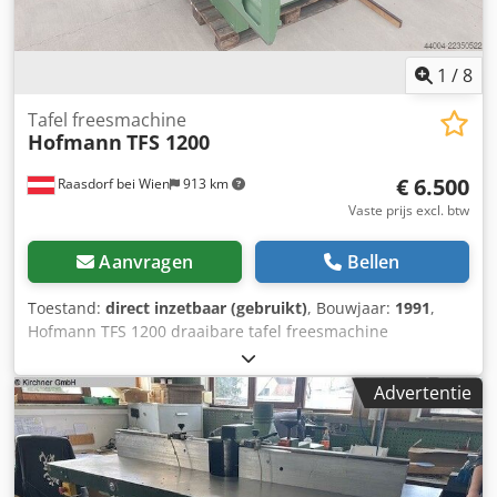
1
/
8
Tafel freesmachine
Hofmann
TFS 1200
€ 6.500
Raasdorf bei Wien
913 km
Vaste prijs excl. btw
Aanvragen
Bellen
Toestand:
direct inzetbaar (gebruikt)
, Bouwjaar:
1991
,
Hofmann TFS 1200 draaibare tafel freesmachine
Dcedpjzmcz Isfx Apdjk Bouwjaar 1991 Machine-nr. P127-
91-194-695 Motor 54,7 / 5,7 - 11 / 13,5 kW Draaibaar van
Advertentie
-5° tot +45° Motorrem Motor met 2
snelheden/poolomschakelbaar 6 snelheidstrappen 3 / 4 / 5
/ 6 / 8 / 10.000 omw/min. Rechts- en linksom draaiend
Tafelafmetingen 2000 x 830 mm Freestool diameter 30 mm
Freesaanslag met fijnafstelling Hoogteverstelling