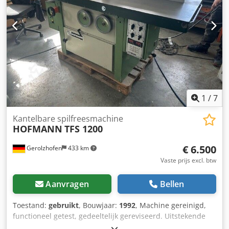
handmatig met handwiel Draaaiverstelling handmatig met
handwiel Zijdeling verschuifbare tafel voor sleuf- en
penbewerking Aandrijfinrichting 3 rollen Elu, traploos
Afzuigaansluiting D 2x 120 mm Benodigde ruimte ca. 2000
x 1600 x 1400 mm Gewicht ca. 1000 kg
1
/
7
Kantelbare spilfreesmachine
HOFMANN
TFS 1200
€ 6.500
Gerolzhofen
433 km
Vaste prijs excl. btw
Aanvragen
Bellen
Toestand:
gebruikt
, Bouwjaar:
1992
, Machine gereinigd,
functioneel getest, gedeeltelijk gereviseerd. Uitstekende
spilrondloop, maximaal 1/100 mm. Persluchtslangen,