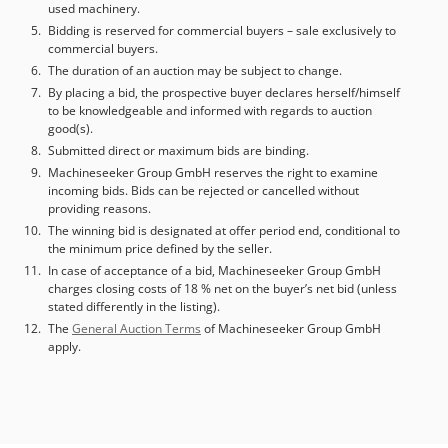
used machinery.
- Transportcolli [st.]: 1 Financiële informatie BTW: De
Bidding is reserved for commercial buyers – sale exclusively to
getoonde prijs is exclusief BTW BTW/marge: BTW
commercial buyers.
verrekenbaar voor ondernemers Levering en inruil altijd
The duration of an auction may be subject to change.
mogelijk van alles in de industriële sectoren Yorick Diebels
By placing a bid, the prospective buyer declares herself/himself
to be knowledgeable and informed with regards to auction
good(s).
Submitted direct or maximum bids are binding.
Machineseeker Group GmbH reserves the right to examine
incoming bids. Bids can be rejected or cancelled without
providing reasons.
The winning bid is designated at offer period end, conditional to
the minimum price defined by the seller.
In case of acceptance of a bid, Machineseeker Group GmbH
charges closing costs of 18 % net on the buyer’s net bid (unless
stated differently in the listing).
The
General Auction Terms
of Machineseeker Group GmbH
apply.