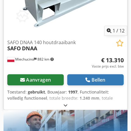
geproduceerd door het Poolse merk SAFO – documentatie
DTR+CE – compleet met hulzen – gebruikte draaibank, in
zeer goede staat Netto prijs: 98.900 PLN Netto prijs: 23.548
EUR afhankelijk van koers 4,20 EUR (Prijzen kunnen
wijzigen bij grotere schommelingen)
1
/
12
SAFO DNAA 140 houtdraaibank
SAFO
DNAA
€ 13.310
Miechucino
882 km
Vaste prijs excl. btw
Aanvragen
Bellen
Toestand:
gebruikt
, Bouwjaar:
1997
, Functionaliteit:
volledig functioneel
, totale breedte:
1.240 mm
, totale
lengte:
2.630 mm
, totale hoogte:
1.400 mm
, vermogen van
de invoermotor:
1.500 W
, totaalgewicht:
1.600 kg
,
werkbereik:
140 mm
, type ingangsstroom:
driefasig
,
ingangsspanning:
400 V
, - Poolse productie - productiejaar
1997 Dcodpfjv N Edbsx Apmjk - DTR -CE TECHNISCHE