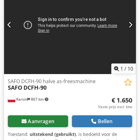
tweede: 140 mm. Materiaalopspanning is pneumatisch.
Dedpszcd Agsfx Apmsck
1
/
10
SAFO DCFH-90 halve as-freesmachine
SAFO
DCFH-90
€ 1.650
Karsin
867 km
Vaste prijs excl. btw
Aanvragen
Bellen
Toestand:
uitstekend (gebruikt)
, is bedoeld voor de