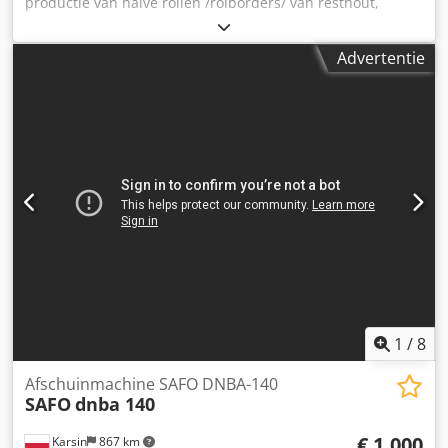
productie van halve rollen /rolborders/ van resthout,
bijvoorbeeld spintdelen. maximale materiaalhoogte: 31
mm maximale materiaalsbreedte: 62 mm Dcodpsxz Ui Tsfx
Advertentie
Apmjk
1
/
8
Afschuinmachine SAFO DNBA-140
SAFO
dnba 140
€ 1.000
Karsin
867 km