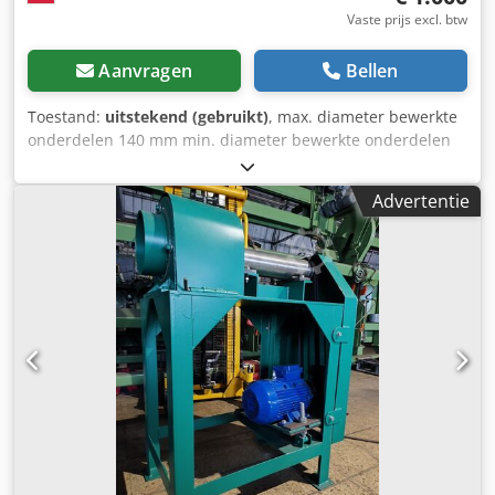
Vaste prijs excl. btw
Aanvragen
Bellen
Toestand:
uitstekend (gebruikt)
, max. diameter bewerkte
onderdelen 140 mm min. diameter bewerkte onderdelen
40 mm 2-messen kop willekeurige lengte van bewerkte
onderdelen motor 2,2 kW diameter afzuigaansluiting 120
Advertentie
mm afmetingen (l/b/h) 950x520x1100 mm Djdpfsw Twkrex
Apmock gewicht 95 kg