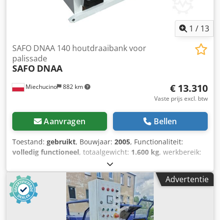
1
/
13
SAFO DNAA 140 houtdraaibank voor
palissade
SAFO
DNAA
€ 13.310
Miechucino
882 km
Vaste prijs excl. btw
Aanvragen
Bellen
Toestand:
gebruikt
, Bouwjaar:
2005
, Functionaliteit:
volledig functioneel
, totaalgewicht:
1.600 kg
, werkbereik:
140 mm
, type ingangsstroom:
driefasig
, ingangsspanning:
400 V
, - Poolse productie - productiejaar 2005 Dedpfx Apsv
Advertentie
N Ebaomjck - DTR, CE TECHNISCHE GEGEVENS: - bereik van
diameters van bewerkte pennen: 40-140 mm - max.
diameter van invoermateriaal: 200mm - min. lengte van
invoermateriaal: 600mm - max. bewerkingstoeslag per