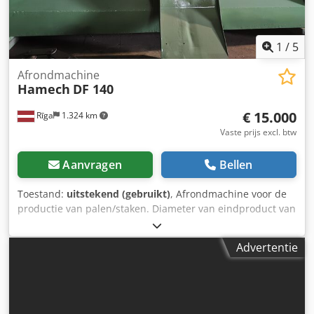
1
/
5
Afrondmachine
Hamech
DF 140
€ 15.000
Rīga
1.324 km
Vaste prijs excl. btw
Aanvragen
Bellen
Toestand:
uitstekend (gebruikt)
, Afrondmachine voor de
productie van palen/staken. Diameter van eindproduct van
40 mm tot 140 mm. De machine is gerenoveerd. Nieuwe
lagers, nieuwe achterste schouders, gerenoveerde
Advertentie
elektrische kast en nieuwe optische sensor voor
pneumatische druk, gedeeltelijk gerenoveerd pneumatisch
systeem (3 nieuwe cilinders). Djdpfouvg Htjx Apmeck