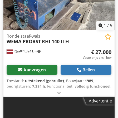
1
/
5
Ronde staaf-wals
WEMA PROBST
RHI 140 II H
€ 27.000
Rīga
1.324 km
Vaste prijs excl. btw
Aanvragen
Bellen
Toestand:
uitstekend (gebruikt)
, Bouwjaar:
1989
,
bedrijfsturen:
7.384 h
, Functionaliteit:
volledig functioneel
,
totale breedte:
1.000 mm
, totale lengte:
5.500 mm
, totale
hoogte:
1.650 mm
, Machine voor de productie van houten
Advertentie
palen en stokken met een diameter van 40-140 mm.
Bewerklengte van het materiaal: 1,2-6 m.
Bewerkingssnelheid: 5-25 m/min. Eerste freeskop: 160 mm,