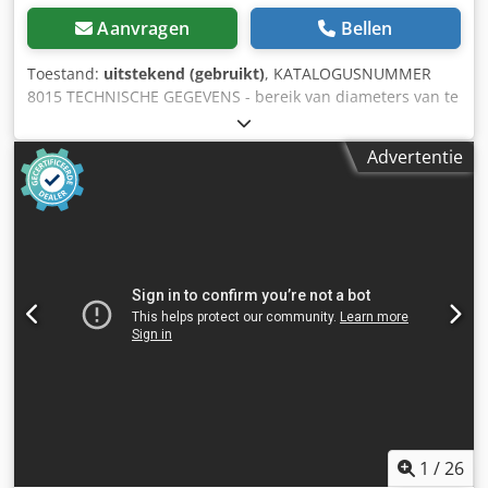
Aanvragen
Bellen
Toestand:
uitstekend (gebruikt)
, KATALOGUSNUMMER
8015 TECHNISCHE GEGEVENS - bereik van diameters van te
bewerken pennen: 40-140 mm - maximale diameter van
het invoermateriaal: 210 mm - minimale lengte van het
Advertentie
invoermateriaal: 600 mm - maximale toelaag voor
bewerking per kant: 30 mm - ingebouwde bus met een
diameter van 100 mm - motor voor de aandrijving van de
messenhouder: 18,5 kW Dsdpoztafkefx Apmeck -
voorwaartse/achterwaartse beweging - motor voor de
voorwaartse/achterwaartse beweging: 3,73 kW In volgorde:
- invoergoot - 6 getande trekrollen - 4-messenhouder - 6
gladde trekrollen - afmetingen (l x b x h): 2600 x 1200 x
1390 mm - gewicht: 1700 kg VOORDELEN - Pools product -
DTR-documentatie (technische documentatie) - gebruikte
draaimachine, zeer goede staat Nettoprijs: 49.900 PLN
Netto prijs: 11.880 EUR, afhankelijk van een wisselkoers
van 4,20 EUR (Prijzen kunnen variëren afhankelijk van
grotere schommelingen in de wisselkoers)
1
/
26