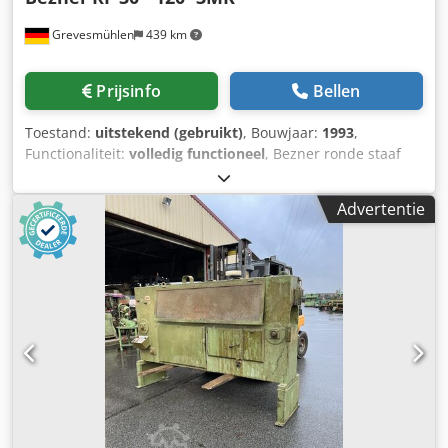
Grevesmühlen
439 km
Prijsinfo
Bellen
Toestand:
uitstekend (gebruikt)
, Bouwjaar:
1993
,
Functionaliteit:
volledig functioneel
, Bezner ronde staaf
freesmachine Werkbereik (freesbereik) 30 - 120mm max.
ruw hout 180mm max. schoring 60mm Kortste houtlengte
Advertentie
600mm Dcodpfxerfxilo Apmsk