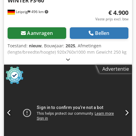
WINTER
FS-60
€ 4.900
Leipzig
496 km
Vaste prijs excl. btw
Aanvragen
Bellen
Toestand:
nieuw
, Bouwjaar:
2025
, Afmetingen
(lengte/breedte/hoogte) 920x760x1000 mm Gewicht 250 kg
Totaal benodigd vermogen 5,5 kW Ronde
staaffreesmachine FS-60 - Werkbereik 10 - 60 mm - min.
Advertentie
werkstuklengte 300 mm - Freesmotor 4,0 kW -
Voedingsmotor 1,5 kW - Spanning 400 V / 50 Hz - Snelheid
3000 tpm. - Voedingssnelheden 6,9,13,16 m/min. Dcodpfjvz
Hdmjx Apmjk - Afmetingen LxBxH 920 x 760 x 1000 mm -
Gewicht 250 kg - inclusief freesdiameter 35 mm met
hardmetalen mes en 2 uittrekbare rollen OPTIONEEL: -
Freesdiameter 10 mm met hardmetalen mes en 2
uittrekbare rollen € 395,00 - Freesdiameter 15 mm met
hardmetalen mes en 2 uittrekbare rollen € 395,00 -
Freesdiameter 20 mm met hardmetalen mes en 2
uittrekbare rollen € 395,00 - Freesdiameter 25 mm met