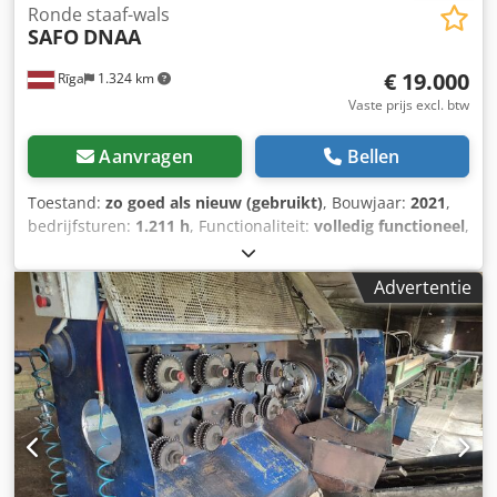
Ronde staaf-wals
SAFO
DNAA
€ 19.000
Rīga
1.324 km
Vaste prijs excl. btw
Aanvragen
Bellen
Toestand:
zo goed als nieuw (gebruikt)
, Bouwjaar:
2021
,
bedrijfsturen:
1.211 h
, Functionaliteit:
volledig functioneel
,
Machine voor de productie van houten palen en stokken.
Bewerkbare lengtes: 1,2–5 m. Productdiameters: 40–140
Advertentie
mm. De freeskop heeft 8 messen. Materiaalklem is
mechanisch. Bewerkingssnelheid: 5–14 m/min. Dcsdpfx
Apozcd Enjmok