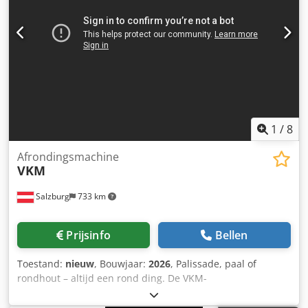
voetpedaal, ook tijdens bedrijf
1
/
8
Afrondingsmachine
VKM
Salzburg
733 km
Prijsinfo
Bellen
Toestand:
nieuw
, Bouwjaar:
2026
, Palissade, paal of
rondhout – altijd een rond ding. De VKM-
rondfreesmachine is gebaseerd op een beproefd
ontwerpconcept. Innovatie houdt ook niet op bij