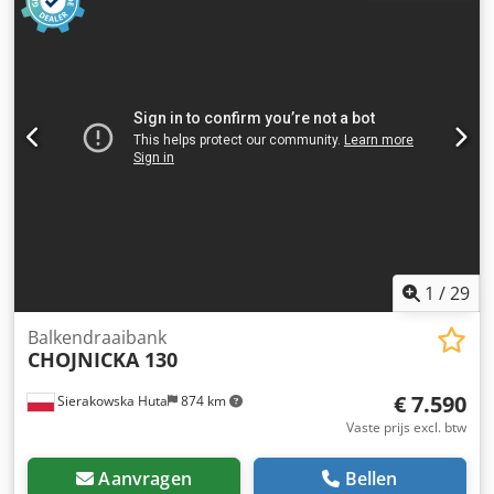
elektrische aandrijving van 45 kW voor het freeskop. De
doorvoersnelheid is instelbaar van 1 tot 12. Voor de
aanvoer en afvoer van het hout zijn er twee rolbanen op
wielen. Djdpfx Apey Ta Ibsmock
1
/
29
Balkendraaibank
CHOJNICKA 130
€ 7.590
Sierakowska Huta
874 km
Vaste prijs excl. btw
Aanvragen
Bellen