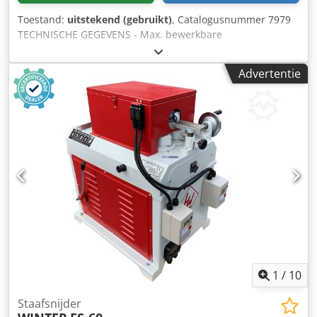
Toestand:
uitstekend (gebruikt)
, Catalogusnummer 7979
TECHNISCHE GEGEVENS - Max. bewerkbare
deuveldiameter: 130 mm - Ingezette huls: 57 mm - Min.
invoermateriaal lengte: 800 mm - Aandrijfmotor van de
Advertentie
meskop: 18,5 kW - 4 voedingssnelheden + vooruit/achteruit
- Voedingsmotor: 2,2 kW Achtereenvolgens: - 6 stuks
aangedreven, getande invoerwalsen - 3-messenkop - 6
stuks aangedreven, gladde uitvoerwalsen -
Afzuigaansluitdiameter: 140 mm - Extra hulzen
inbegrepen: 40, 45, 50, 75 mm - Afmetingen (l/b/h):
3100x1300x1400 mm - Gewicht: 2100 kg VOORDELEN –
Poolse productie Dedpjzcc Rvsfx Apmsck – 3-messenkop –
Extra hulzen inbegrepen: 40, 45, 50, 75 mm – Gebruikte
draaibank, in zeer goede staat Nettoprijs: 31.900 PLN
Nettoprijs: 7.590 EUR (afhankelijk van een koers van 4,2
EUR) (Prijzen kunnen variëren bij grotere
wisselkoersschommelingen)
1
/
10
Staafsnijder