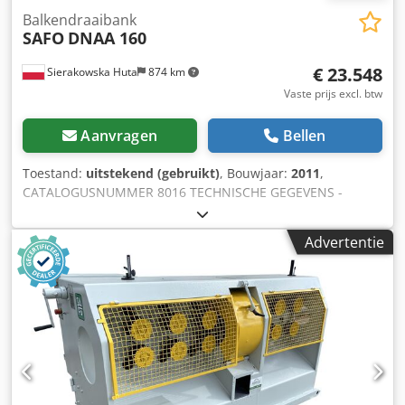
Balkendraaibank
SAFO
DNAA 160
€ 23.548
Sierakowska Huta
874 km
Vaste prijs excl. btw
Aanvragen
Bellen
Toestand:
uitstekend (gebruikt)
, Bouwjaar:
2011
,
CATALOGUSNUMMER 8016 TECHNISCHE GEGEVENS -
bereik van de te bewerken deuveldiameters: 60-160mm -
maximale invoermateriaaldiameter: 210mm - minimale
Advertentie
invoermateriaallengte: 1000mm - maximale verspaning per
zijde: 30mm - gemonteerde huls met een diameter van
90mm - hoofdspilmotor van het mes: 22kW Dcedpfxezrui Ij
Apmok - traploze voedingssnelheidsregeling +
vooruit/achteruit op de frequentieomvormer -
voedingsmotor: 1,5kW Achtereenvolgens: - invoertrog - 6
getande trekrollen - 4-messen kop - 6 gladde trek-
uitoerrollen - compleet met 10 hulzen - afmetingen l/b/h:
2800x1300x2150mm - gewicht circa 2200kg VOORDELEN –