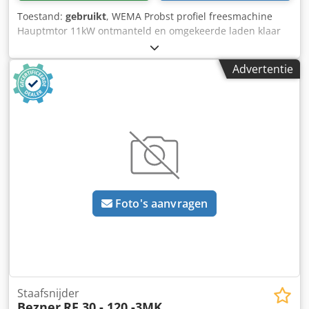
Toestand:
gebruikt
, WEMA Probst profiel freesmachine
Hauptmtor 11kW ontmanteld en omgekeerde laden klaar
Djdpfsc N N U Nex Apmsck
Advertentie
Foto's aanvragen
Staafsnijder
Bezner
RF 30 - 120 -3MK