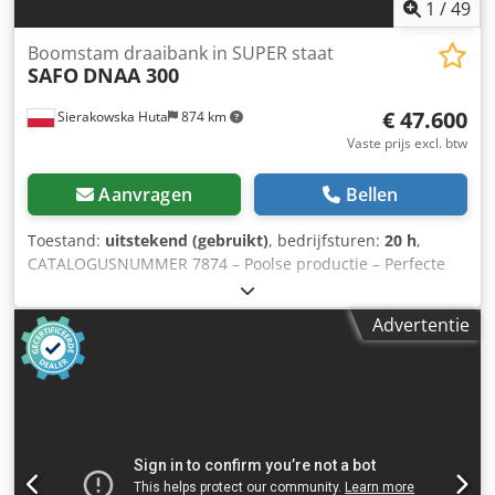
1
/
49
Boomstam draaibank in SUPER staat
SAFO
DNAA 300
€ 47.600
Sierakowska Huta
874 km
Vaste prijs excl. btw
Aanvragen
Bellen
Toestand:
uitstekend (gebruikt)
, bedrijfsturen:
20 h
,
CATALOGUSNUMMER 7874 – Poolse productie – Perfecte
staat – heeft slechts 20 uur gedraaid – Originele
documentatie DTR + CE – Extra messen – Extra bussen
Advertentie
inbegrepen: 18mm, 19, 20, 21, 22, 23, 24, 25, 26, 27, 28,
29mm – Instelgereedschap voor messen – Gebruikte
machine, ongeschilderd Technische gegevens: - Diameter
van geproduceerde staven: 180-300mm - Max. diameter
van het ruwe hout: 380mm - Max. verspaning per zijde:
40mm - Min. invoerlengte materiaal: 1100mm - Motor van
de messenstalen kop: 55kW - Traploze aanpassing van de