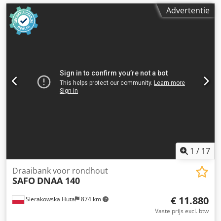
Advertentie
1
/
17
Draaibank voor rondhout
SAFO
DNAA 140
€ 11.880
Sierakowska Huta
874 km
Vaste prijs excl. btw