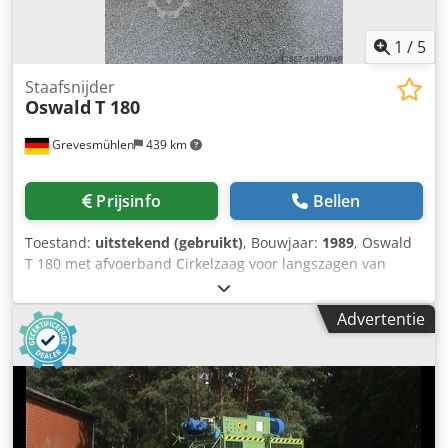
1
/
5
Staafsnijder
Oswald
T 180
Grevesmühlen
439 km
Prijsinfo
Bellen
Toestand:
uitstekend (gebruikt)
, Bouwjaar:
1989
, Oswald
T 180 met afvoerband Cirkelzaag voor langszagen van
rondhout tot 180 mm Dodpfx Apjrfxkbsmeck
Advertentie