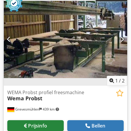
mm - aandrijfmotor messenkop: 15 kW - 3
voedingssnelheden + voor/achteruit - voedingsmotor: 1,1
kW Achtereenvolgens: - 3 getande aandrijfrollen - 3-
messen kop - 3 gladde uitvoeraandrijfrollen - afmetingen
(LxBxH): 3100x1400x1500 mm - gewicht: 2100 kg
VOORDELEN – Poolse productie – 3-messen kop Dsdpfx
Apjzkhaqomeck – Gebruikte draaimachine, zeer goede
staat Nettoprijs: 32.900 PLN Nettoprijs: 7.830 EUR
(afhankelijk van de koers van 4,2 EUR) (Prijzen kunnen
variëren bij grotere schommelingen)
1
/
2
WEMA Probst profiel freesmachine
Wema Probst
Grevesmühlen
439 km
Prijsinfo
Bellen