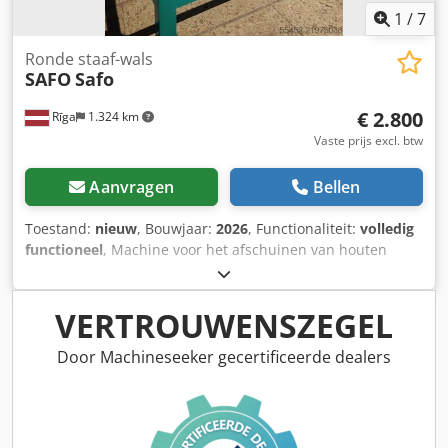
1
/
7
Ronde staaf-wals
SAFO
Safo
€ 2.800
Rīga
1.324 km
Vaste prijs excl. btw
Aanvragen
Bellen
Toestand:
nieuw
, Bouwjaar:
2026
, Functionaliteit:
volledig
functioneel
, Machine voor het afschuinen van houten
palen en stokken. Geschikt voor diameters van 80 tot 200
mm. Vermogen van de messenkop-motor: 2,4 kW. Aantal
messen: 2. Djdpfsy Tx U Tjx Apmeck
VERTROUWENSZEGEL
Door Machineseeker gecertificeerde dealers