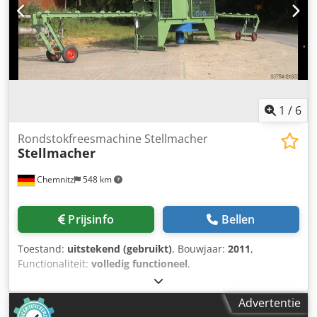
1
/
6
Rondstokfreesmachine Stellmacher
Stellmacher
Chemnitz
548 km
Prijsinfo
Bellen
Toestand:
uitstekend (gebruikt)
, Bouwjaar:
2011
,
Functionaliteit:
volledig functioneel
,
Rondhoutfreesmachine Stellmacher, type RST310/3-3 SE,
voor de productie van cilindrisch gefreesd hout met een
Advertentie
diameter van 150 tot 310 mm, uitgerust met een