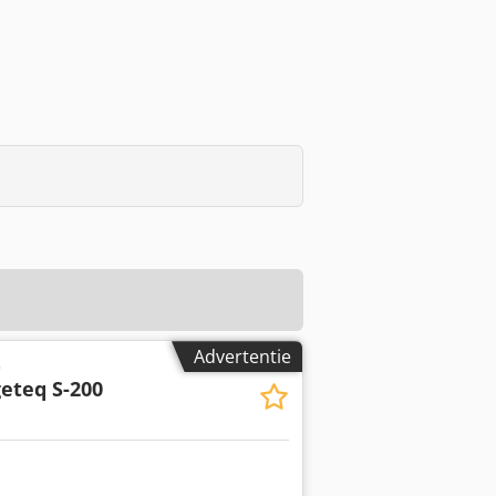
Advertentie
e
eteq S-200