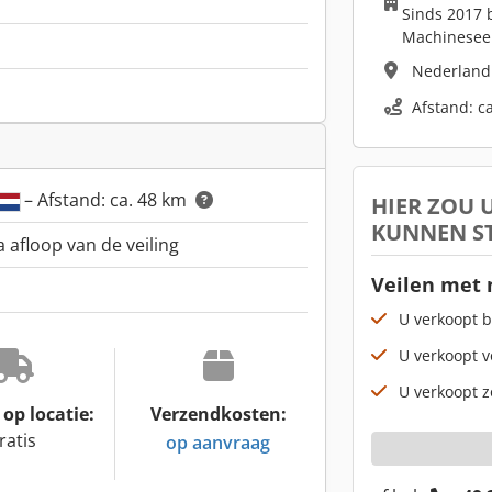
Sinds 2017 b
Machinesee
Nederlan
Afstand: c
– Afstand: ca. 48 km
HIER ZOU
KUNNEN S
a afloop van de veiling
Veilen met
U verkoopt b
U verkoopt v
U verkoopt z
op locatie:
Verzendkosten:
ratis
op aanvraag