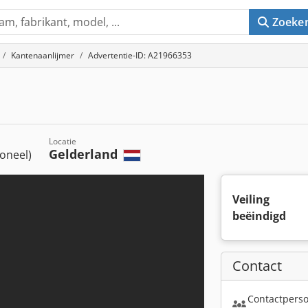
Zoeke
Kantenaanlijmer
Advertentie-ID: A21966353
Locatie
Gelderland
ioneel)
Veiling
beëindigd
Contact
Contactperso