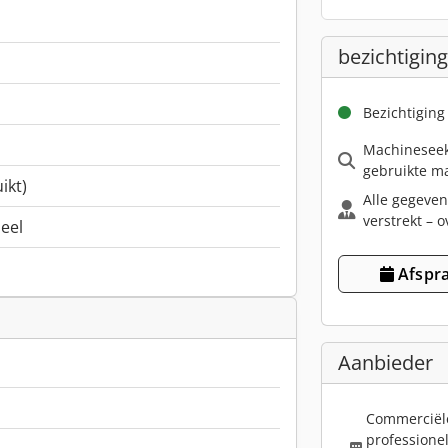
bezichtiging
Bezichtiging
Machineseek
gebruikte ma
ikt)
Alle gegeven
verstrekt – o
neel
Afspra
Aanbieder
Commerciël
professione