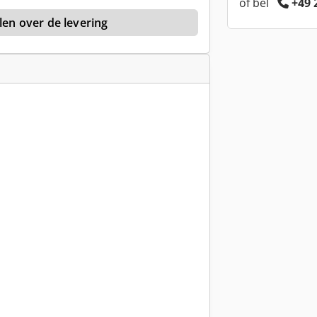
of bel
+49 
len over de levering