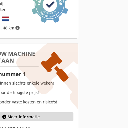
ij
ker
d
a. 48 km
 UW MACHINE
TAAN
 nummer 1
innen slechts enkele weken!
oor de hoogste prijs!
onder vaste kosten en risico's!
Meer informatie