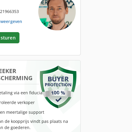
 21966353
. weergeven
 sturen
EEKER
SCHERMING
etaling via een fiduciaire rekening
troleerde verkoper
 en meertalige support
an de koopprijs vindt pas plaats na
an de goederen.