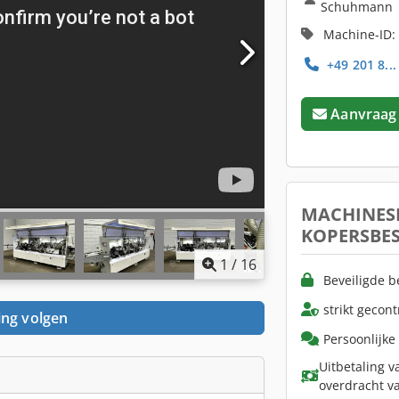
Schuhmann
Machine-ID:
+49 201 8..
Aanvraag
MACHINES
KOPERSBE
1
/
16
Beveiligde b
strikt gecon
ing volgen
Persoonlijke
Uitbetaling v
overdracht v