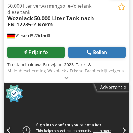
50.000 liter verwarmingsolie-/olietank,
dieseltank
Wozniack
50.000 Liter Tank nach
EN 12285-2 Norm
Warstein
226 km
Prijsinfo
Bellen
Toestand:
nieuw
, Bouwjaar:
2023
, Tank- &
Milieubescherming Wozniack - Erkend Fachbedrijf volgens
de Duitse Waterhuishoudingswet (WHG) Geachte dames en
heren, wij bieden een dubbelwandige opslagtank van
Advertentie
50.000 liter aan voor de opslag van stookolie / diesel /
HVO100. Kleurafwerking: lak RAL 7035 Materiaal: Staal-in-
staal, materiaal S235JRG2 Chsdpfx Ash Ukupef Aoa
Documentatie: Fabrikantencertificaat/typenschild volgens
EN 12285-2 met keurmerk De tank is geschikt voor
bovengrondse installatie buiten aardbevings- en
overstromingsgebieden. Uitvoering/toebehoren: - Mangat