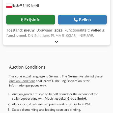
diamantslijper voor de meestijlpunt Diamant Bescherming
Jasło
1.165 km
slijpschijf volgens ISO-, OSHA- en UNE-normen Cabine met
dubbele deur Papierband-filter en magneetscheider
Slijpschijf-balansas MARPOSS elektrodynamisch
Prijsinfo
Bellen
balanceersysteem Veiligheidssensor slijpschijf Axiale
positioneerder met T25-taster Slijpschijfopname
Toestand:
nieuw
, Bouwjaar:
2023
, Functionaliteit:
volledig
Aandrijver Machineafmetingen / Gewicht Lengte (mm):
functioneel
, DN Solutions PUMA 5100MB – NIEUWE,
9400 Breedte (mm): 3600 Hoogte (mm): 2000 Gewicht (kg):
ONGEBRUIKTE MACHINE! Bouwjaar 2023 Fanuc Oi-TF 15” C-
15000
as met aangedreven gereedschap Klem 21 inch (535 mm)
Spindeldoorlaat 166 mm Koepel met 12 posities BMT75
Maximale draaidiameter: ø 650 mm Cjdpfxszpw Dps Af
Aeha Maximale draailengte: 952 mm Voorbereiding voor
Auction Conditions
steun – centersteunen Contrasteun
Gereedschapsmeetsysteem Spanenafvoer CROMAR 12
The contractual language is German. The German version of these
houders, waarvan 4 aangedreven (2/2)
Auction Conditions
shall prevail. The English version is for
information purposes only.
Auction goods are sold on behalf of and for the account of the
seller cooperating with Machineseeker Group GmbH.
All prices and bids are net prices and do not include VAT.
Stated dismantling and loading costs are binding.