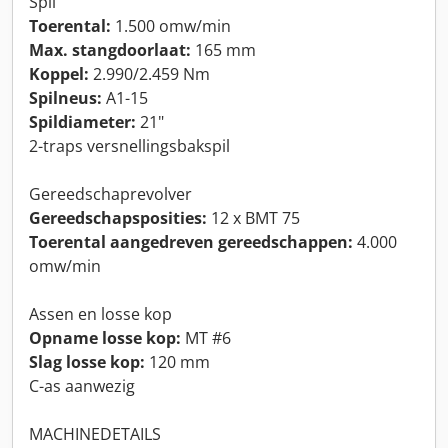
Spil
Toerental:
1.500 omw/min
Max. stangdoorlaat:
165 mm
Koppel:
2.990/2.459 Nm
Spilneus:
A1-15
Spildiameter:
21"
2-traps versnellingsbakspil
Gereedschaprevolver
Gereedschapsposities:
12 x BMT 75
Toerental aangedreven gereedschappen:
4.000
omw/min
Assen en losse kop
Opname losse kop:
MT #6
Slag losse kop:
120 mm
C-as aanwezig
MACHINEDETAILS