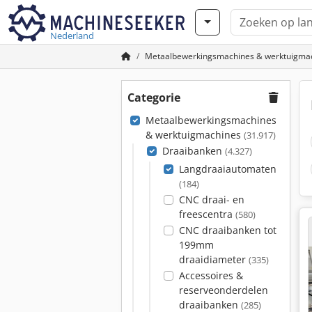
Nederland
Metaalbewerkingsmachines & werktuigma
Categorie
Metaalbewerkingsmachines
& werktuigmachines
(31.917)
Draaibanken
(4.327)
Langdraaiautomaten
(184)
CNC draai- en
freescentra
(580)
CNC draaibanken tot
199mm
draaidiameter
(335)
Accessoires &
reserveonderdelen
draaibanken
(285)