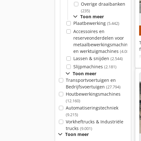
Overige draaibanken
(235)
Toon meer
Plaatbewerking
(5.442)
Accessoires en
reserveonderdelen voor
metaalbewerkingsmachines
en werktuigmachines
(4.080)
Lassen & snijden
(2.544)
Slijpmachines
(2.181)
Toon meer
Transportvoertuigen en
Bedrijfsvoertuigen
(27.794)
Houtbewerkingsmachines
(12.160)
Automatiseringstechniek
(9.215)
Vorkheftrucks & Industriële
trucks
(9.001)
Toon meer