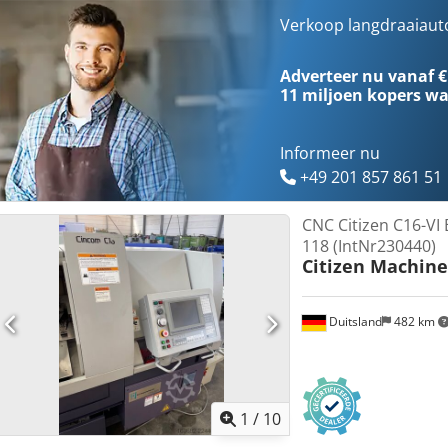
Onderdelentransportband Stafmagazijn FMB TURBO 3-26
Verkoop langdraaiaut
Adverteer nu vanaf €
11 miljoen kopers
wa
Informeer nu
+49 201 857 861 51
CNC Citizen C16-VI 
118 (IntNr230440)
Citizen Machine
Duitsland
482 km
1
/
10