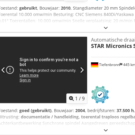
Toestand:
gebruikt
, Bouwjaar:
2010
, Stangdiameter 20 mm Spinde
Toerental 10.000 omw/min Besturing: CNC Siemens 840Di/Yaskawa 
0,01° Toerentallen: 10.000 omw/min Snelle verplaatsing: 20 m/min Rev
Totaal vermogensverbruik: 5,5 kW Gewicht van de machine: ca. 4.8
ruimte: ca. 3,2 x 1,75 x 1,9 + FMB m CNC-langdraaidraaiautomaat St
Automatische draa
en 3 revolvers, samen met laadmagazijn FMB.
STAR Micronics
Tiefenbronn
445 k
1
/
9
Toestand:
goed (gebruikt)
, Bouwjaar:
2004
, bedrijfsturen:
37.500 h
Uitrusting:
documentatie / handleiding, toerental traploos regelb
Achterkantbewerking Synchrone spindel Aangedreven gereedsch
Spanentransporteur Olie-nevelafzuiging Csdpfozp Ni Dsx Alneha B