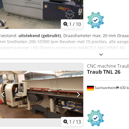
1
/
10
Toestand:
uitstekend (gebruikt)
, Draaidiameter max. 20 mm Draaa
mm Snelheden 200-10'000 tpm Revolver met 10 posities, alle aan
Stangenaanvoer LNS Diverse accessoires MARCELS MACHINES AG
CNC machine Traub
Traub
TNL 26
Sachsenheim
430 
1
/
13