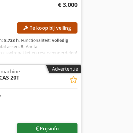
€ 3.000
Te koop bij veiling
en:
8.733 h
, Functionaliteit:
volledig
ntal assen:
5
, Aantal
ccessoirepakket en reserveonderdelen!
S CNC-besturing: GE Fanuc Series 18i-
200 tpm Spilgat: 26 mm Spilweg: 160 mm
Advertentie
imachine
TAILS Motorvermogen: 3,7 kW Gewicht:
CAS 20T
voertijd: 3.257 uur Tellers voor
 Turbo 3-36, bouwjaar 2011 -
gereedschaphouders - Pakket spantang
cerende buizen - Dubbele conus-
r France - Uitstootcontrole Detector
inmeetapparaat met optische sensor
voor de spaanafvoer -
kap - Diverse reserveonderdelen
Prijsinfo