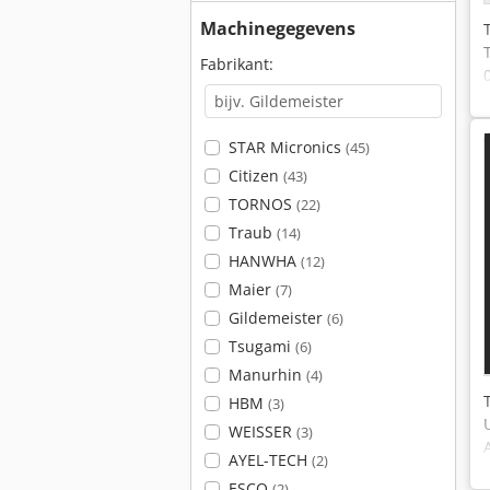
Machinegegevens
Fabrikant:
STAR Micronics
(45)
Citizen
(43)
TORNOS
(22)
Traub
(14)
HANWHA
(12)
Maier
(7)
Gildemeister
(6)
Tsugami
(6)
Manurhin
(4)
HBM
(3)
WEISSER
(3)
AYEL-TECH
(2)
ESCO
(2)