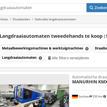
Zoeke
chines
Draaibanken
Gebruikte langdraaiautomaten
Langdraaiautomaten tweedehands te koop
(
Metaalbewerkingsmachines & werktuigmachines
Draaib
Langdraaiautomaten
Alle filters verwijderen
Automatische draa
MANURHIN
KMX
Sachsen
550 km