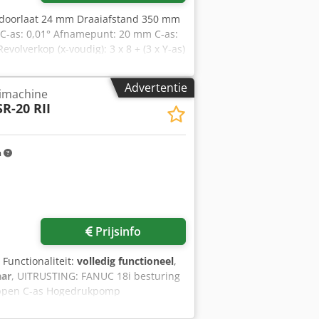
ldoorlaat 24 mm Draaiafstand 350 mm
C-as: 0,01° Afnamepunt: 20 mm C-as:
olverkop (x-voudig): 3 x 8 + (3 x Y-as)
50 t Cjdpfozrh Ecox Alnsha Benodigde
ar ECAS 20T (12 assen) met 2 spindels
Advertentie
imachine
SR-20 RII
m
Prijsinfo
, Functionaliteit:
volledig functioneel
,
aar
, UITRUSTING: FANUC 18i besturing
appen C-as Hogedrukpomp
randblusanleg