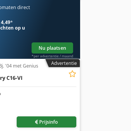
omaten direct
 4,49
*
chten op u
Nu plaatsen
*per advertentie / maand
Advertentie
Bj. '04 met Genius
ry
C16-VI
Prijsinfo