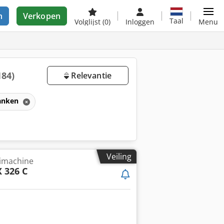
n
Verkopen
Taal
Volglijst
(0)
Inloggen
Menu
184)
Relevantie
anken
Veiling
imachine
 326 C