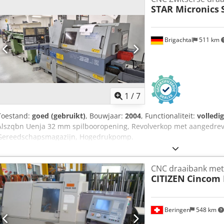
STAR Micronics
gereedschap: Vermogen gereedschapsaandrijving: 1,1 kW Max. toe
Gereedschappen: Aantal gereedschappen: tot 20 (waarvan enkele
gereedschappen: 4–6, geschikt voor frees-, boor- en draadsnijbe
Brigachtal
511 km
spantangen of vergelijkbare systemen Achterbewerking: 4 stations
stavenaanvoersysteem Bouwjaar: 2006 Stafdiameter: 5–32 [mm] Staf
blusinstallatie / Kraft und Bauer blussystemen Bedieningshandlei
Spaanafvoer-/spoelsysteem Chedpfxozp Idaj Alnoa De machine ka
bezichtigd. Onder voorbehoud van wijzigingen en fouten in de tec
tussentijdse verkoop!
1
/
7
Toestand:
goed (gebruikt)
, Bouwjaar:
2004
, Functionaliteit:
volledi
Alszqbn Uenja 32 mm spilbooropening, Revolverkop met aangedre
Gereedschapsmagazijn, Hogedrukpomp.
CNC draaibank met
CITIZEN
Cincom
Beringen
548 km