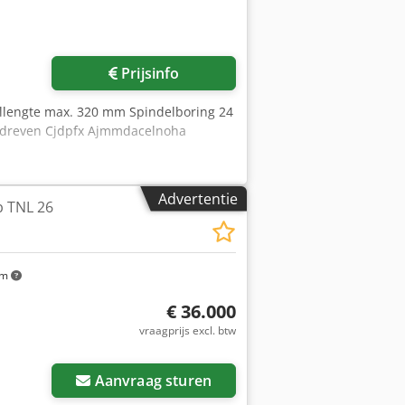
Prijsinfo
llengte max. 320 mm Spindelboring 24
gedreven Cjdpfx Ajmmdacelnoha
Advertentie
 TNL 26
km
€ 36.000
vraagprijs excl. btw
Aanvraag sturen