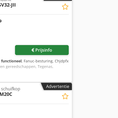
SV32-JII
rental: 6.000 omw/min
 aangedreven) Aangedreven
werkingen Gereedschapopname: ER-
 IEMCA Smart 316 / 32L
lengte: 3.200 [mm] Kleine
ding Delenseparator
n op afspraak werkend worden
hnische gegevens, alsmede
Prijsinfo
g functioneel
, Fanuc-besturing, Chjdpfx
ven gereedschappen, Tegenas,
Advertentie
 schuifkop
 M20C