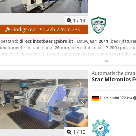
1
/
19
Eindigt over
5
d
22
h
22
min
22
s
Toestand:
direct inzetbaar (gebruikt)
, Bouwjaar:
2011
, bedrijfstur
functioneel
, spil doorgang:
26 mm
, toerental (max.):
7.200 rpm
, aa
gereedschapstorens:
2
, Langdraaiautomaat met een uitgebreider a
Tegenas: Volledig opnieuw gelagerd in 05/2026 TECHNISCHE DETAIL
TB Aantal assen: 5 Assen: X1, X2, Y, Z, C Spil Spiltoerental: 50–7.
Automatische draa
REVOLVER Aantal revolvers: 2 Posities per revolver: 6 MACHINE DE
Star Micronics
E
2.600 kg Spiluren: 8.733 uur Besturing ingeschakeld: 10.642 uur Aan
geproduceerde onderdelen: 478.135 UITRUSTING - Stangvoeder FMB
Spaanafvoer Chsdpfjznyrtex Alnsa - Pakket vaste en aangedreven 
Duitsland
372 km
en geleidingsbussen - Afvoer van lange onderdelen inclusief redu
spansysteem op de hoofdspil, systeem JBS - Afbreekcontrole Detecto
France - JBS-geleidingsbus, nog niet geïnstalleerd - Gereedschaps
voor het extern instellen van de gereedschappen - Reserveslakken 
Montagevoorziening voor het afstellen van de cilinder van de werk
1
/
10