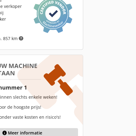
le verkoper
ij
ker
a. 857 km
 UW MACHINE
TAAN
 nummer 1
innen slechts enkele weken!
oor de hoogste prijs!
onder vaste kosten en risico's!
Meer informatie