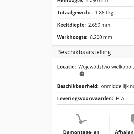
Hefhoogte:
5.080 mm
Totaalgewicht:
1.860 kg
Keeltdiepte:
2.650 mm
Werkhoogte:
8.200 mm
Beschikbaarstelling
Locatie:
Województwo wielkopols
Beschikbaarheid:
onmiddellijk n
Leveringsvoorwaarden:
FCA
Demontage- en
Afhalen 