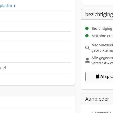
platform
bezichtiging
Bezichtiging
Machine ond
Machineseek
gebruikte ma
Alle gegeven
verstrekt – o
neel
Afspra
Aanbieder
Commerciël