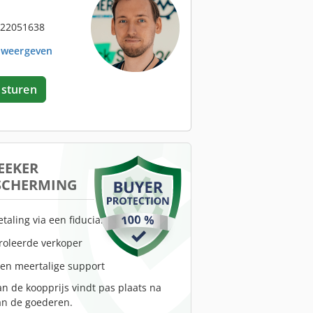
 22051638
. weergeven
 sturen
EEKER
SCHERMING
etaling via een fiduciaire rekening
troleerde verkoper
 en meertalige support
an de koopprijs vindt pas plaats na
an de goederen.