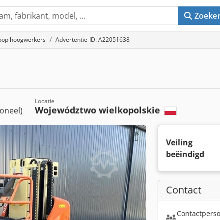
Zoeke
oop hoogwerkers
Advertentie-ID: A22051638
Locatie
Województwo wielkopolskie
ioneel)
Veiling
beëindigd
Contact
Contactperso