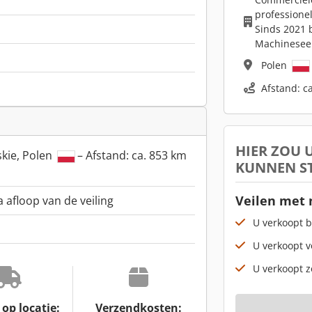
professione
Sinds 2021 b
Machinesee
Polen
Afstand: c
HIER ZOU
kie, Polen
– Afstand: ca. 853 km
KUNNEN S
Veilen met
a afloop van de veiling
U verkoopt b
U verkoopt v
U verkoopt z
op locatie:
Verzendkosten: