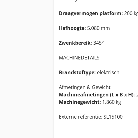
Draagvermogen platform:
200 k
Hefhoogte:
5.080 mm
Zwenkbereik:
345°
MACHINEDETAILS
Brandstoftype:
elektrisch
Afmetingen & Gewicht
Machineafmetingen (L x B x H):
2
Machinegewicht:
1.860 kg
Externe referentie: SL15100