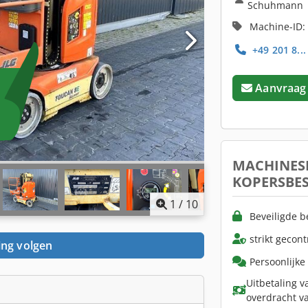
Schuhmann
Machine-ID:
+49 201 8..
Aanvraag
MACHINES
KOPERSBE
1
/
10
Beveiligde b
strikt gecon
ing volgen
Persoonlijke
Uitbetaling v
overdracht v