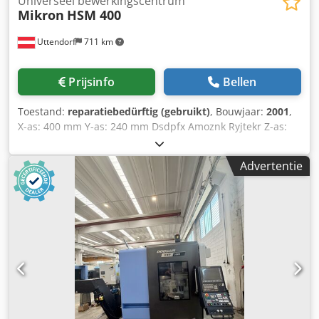
Universeel bewerkingscentrum
Mikron
HSM 400
Uttendorf
711 km
Prijsinfo
Bellen
Toestand:
reparatiebedürftig (gebruikt)
, Bouwjaar:
2001
,
X-as: 400 mm Y-as: 240 mm Dsdpfx Amoznk Ryjtekr Z-as:
350 mm Spindeltoerental: 42.000 toeren/minuut
Gereedschapshouder: HSK-E40 UPC-palletsysteem: 320 x
Advertentie
320 mm Besturing: HEIDENHAIN TNC 430 M De machine is
niet operationeel; de spindel moet worden vervangen.