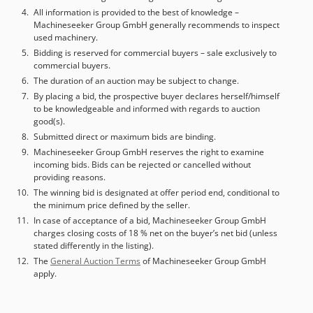
palletwisselaar: 7 posities Machine compleet met: • Hoge
All information is provided to the best of knowledge –
Machineseeker Group GmbH generally recommends to inspect
druk door de spil • Tastsysteem •
used machinery.
Lasergereedschapspresetter • Spaanafvoer •
Bidding is reserved for commercial buyers – sale exclusively to
Olienevelkoeling • Rotoclear • ITC Intelligent Thermal
commercial buyers.
Control • ITC-5X 5-assig Intelligent Thermal Control • APS
The duration of an auction may be subject to change.
Advanced Process System • Extern bedieningspaneel
By placing a bid, the prospective buyer declares herself/himself
(afstandsbediening) • Gebruikershandleiding en CE-
to be knowledgeable and informed with regards to auction
verklaring
good(s).
Submitted direct or maximum bids are binding.
Machineseeker Group GmbH reserves the right to examine
incoming bids. Bids can be rejected or cancelled without
providing reasons.
The winning bid is designated at offer period end, conditional to
the minimum price defined by the seller.
In case of acceptance of a bid, Machineseeker Group GmbH
charges closing costs of 18 % net on the buyer’s net bid (unless
stated differently in the listing).
The
General Auction Terms
of Machineseeker Group GmbH
apply.