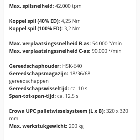
Max. spilsnelheid:
42.000 tpm
Koppel spil (40% ED):
4,25 Nm
Koppel spil (100% ED):
3,2 Nm
Max. verplaatsingssnelheid B-as:
54.000 °/min
Max. verplaatsingssnelheid C-as:
90.000 °/min
Gereedschaphouder:
HSK-E40
Gereedschapsmagazijn:
18/36/68
gereedschappen
Gereedschapswisseltijd:
ca. 10 s
Span-tot-span-tijd:
ca. 12,5 s
Erowa UPC palletwisselsysteem (L x B):
320 x 320
mm
Max. werkstukgewicht:
200 kg