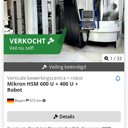
MIKRON HSM 400 HOGESNELHEID VERTICAAL
BEWERKINGSCENTRUM, BOUWJAAR 2005 Dodpfey Tvzqsx
Amtokr MINERALIT PORTAALCONSTRUCTIE MET
TRILLINGSDEMPING MOGELIJKHEID TOT AUTOMATISEREN
UITGERUST MET HEIDENHAIN TNC 530 X 400, Y 450, Z 350
MM SLAGEN ELEKTRONISCH HANDWIEL ELEKTROSPINDEL
VERKOCHT
TOT 42.000 T.P.M., 12 KW, HSK-E40 TAFEL MET EROWA UPC
320 ONTVANGER GEREEDSCHAPWISSELAAR VOOR 36
Veil nu zelf!
GEREEDSCHAPPEN KOELGROEP VOOR SPINDEL GEWICHT
VAN DE MACHINE: 8.000 KG
1
/
33
Veiling beëindigd
Verticale bewerkingscentra + robot
Mikron
HSM 600 U + 400 U +
Robot
Bayern
672 km
Details