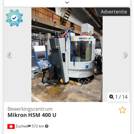
Ameyzt A Ujtjkr Type: HSM 400 U De machine is defect en
wordt verkocht als onderdelenleverancier. Accessoires,
Advertentie
afgebeelde gereedschappen en opspanmiddelen behoren
alleen tot de leveringsomvang indien dit in de extra
informatie is vermeld. Wijzigingen en vergissingen in de
technische gegevens en beschrijvingen, evenals
tussentijdse verkoop, voorbehouden!
1
/
14
Bewerkingscentrum
Mikron
HSM 400 U
Zuchwil
572 km