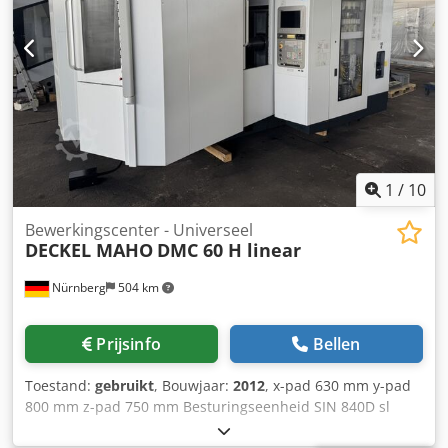
sinds vervanging) Dodpfx Aozdtacjmtokr CNC-besturing
HEIDENHAIN iTNC530 Pallettentafel PPC 320x320 mm, 7-
voudig palletwisselsysteem, 68-voudig
gereedschapswisselsysteem, 1 Koelaggregaat BURN, 1
afzuigsysteem KELLER L-Cut, bouwjaar: 2012, Insteltaster
PS 32 (zonder verdere accessoires) In de prijs is
inbegrepen: demontage, transport en belading op uw
vrachtwagen!
1
/
10
Bewerkingscenter - Universeel
DECKEL MAHO
DMC 60 H linear
Nürnberg
504 km
Prijsinfo
Bellen
Toestand:
gebruikt
, Bouwjaar:
2012
, x-pad 630 mm y-pad
800 mm z-pad 750 mm Besturingseenheid SIN 840D sl
Siemens B - as 360 x 0,001 ° A - as -200 -- +25 x 0,001 °