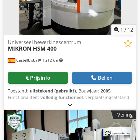
1
/
12
Universeel bewerkingscentrum
MIKRON
HSM 400
Castellbisbal
1.212 km
Prijsinfo
Bellen
Toestand:
uitstekend (gebruikt)
, Bouwjaar:
2005
,
Functionaliteit:
volledig functioneel
, verplaatsingsafstand
X-as:
400 mm
, verplaatsing Y-as:
450 mm
,
verplaatsingsafstand Z-as:
350 mm
, snelle verplaatsing X-
Veiling
as:
42 m/min
, snelle verplaatsing Y-as:
42 m/min
, snelle
verplaatsing Z-as:
42 m/min
, toerental (max.):
42.000 rpm
,
spilsnelheid (max.):
42.000 rpm
, spil-motorvermogen:
12.000 W
, Uitrusting:
documentatie / handleiding
,