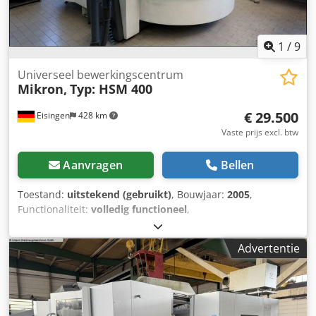
1
/
9
Universeel bewerkingscentrum
Mikron,
Typ: HSM 400
€ 29.500
Eisingen
428 km
Vaste prijs excl. btw
Aanvragen
Bellen
Toestand:
uitstekend (gebruikt)
, Bouwjaar:
2005
,
Functionaliteit:
volledig functioneel
,
machine-/voertuignummer:
Serien-Nr.: 107.84.00.188,
,
CNC-bewerkingscentrum, fabrikant: Mikron, type: HSM
Advertentie
400, bouwjaar: 2005 Serienummer: 107.84.00.188,
verplaatsingsbereiken (x/y/z-as): 400x450x350 mm,
gereedschapshouder: HKS40E, max. spindeltoerental:
30.000 toeren/min., spindelaandrijving: 13 kW, afgelezen
bedrijfs-/belastinguren: 44.899/32.369 (13.350 spindeltijd