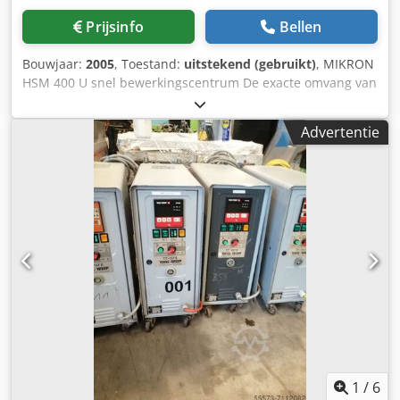
Prijsinfo
Bellen
Bouwjaar:
2005
, Toestand:
uitstekend (gebruikt)
, MIKRON
HSM 400 U snel bewerkingscentrum De exacte omvang van
het aanbod is te zien in de fotogalerij. Onder andere:
Meettaster, olienevelafscheider, brandblussysteem,
Advertentie
spanentransporteur, transportinrichting, oliekoeler,
bandfiltersysteem, ca. 50 HSK-gereedschapshouders, enz.
1. TECHNISCHE GEGEVENS Werkgebied X-as: 400 mm Y-as:
450 mm Z-as: 350 mm B-as: +-110 ° C-as: 360 °
Werkspindel Snelheidsbereik: 100 - 42`000 rpm
Gereedschapshouder: HSK E 40 Spindelvermogen bij 40 %
ED: 13 Spindelvermogen bij 100 % ED: 10 Koppel bij 60 %
ED: 4,25 Koppel bij 100 % ED: 3,2 Smering: Olie/lucht
Toevoersnelheid Dkedpfsigrf Iox Amtsr Snelle
verplaatsingssnelheid: Max. 40 m/min B-as: 150 rpm C-as:
250 rpm Asversnelling, XYZ: Max. 1g (10 m/s2) B-as: 100
rad/s2 C-as: 300 rad/s2 Gereedschapswisselaar: 68-voudig
Chip naar chip: 12,5 s Gereedschapswisseltijd: 10,0 s
Werktafel: 120 mm Max. werkstukdiameter die nog 360°
1
/
6