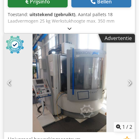
Prijsinfo
Bellen
Toestand:
uitstekend (gebruikt)
, Aantal pallets 18
Laadvermogen 25 kg Werkstukhoogte max. 350 mm
Werkstukdiameter max. 230 mm Diverse accessoires
MARCELS MACHINES AG Dkodpfxeilp Euj Amtor
Advertentie
1
/
2