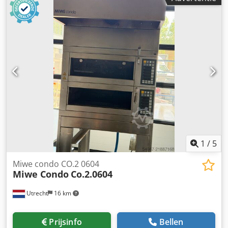
touchpaneel 99 programma geheugen bandsnelheid 0,5 –
8 m / min snijwalsenunit voetbediening meelstrooier
bevochtigings unit guillotine compacte afzetinstallatie
bouwjaar 2022
1
/
5
Miwe condo CO.2 0604
Miwe Condo
Co.2.0604
Utrecht
16 km
Prijsinfo
Bellen