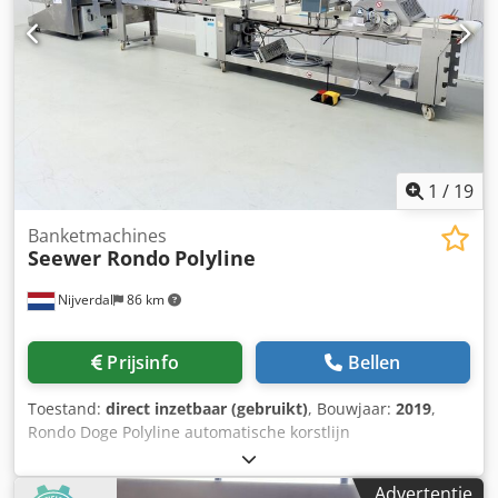
1
/
19
Banketmachines
Seewer Rondo
Polyline
Nijverdal
86 km
Prijsinfo
Bellen
Toestand:
direct inzetbaar (gebruikt)
, Bouwjaar:
2019
,
Rondo Doge Polyline automatische korstlijn
Dcsdjzgcgwepfx Aipok bouwjaar 2019 totale lengte 830cm
bandbreedte 64 cm microprocessorbesturingssysteem
Advertentie