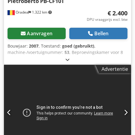
Pietroberto
PB-CF10T
€ 2.400
Oradea
1.322 km
DPU vraagprijs excl. btw
Aanvragen
Bellen
Bouwjaar:
2007
, Toestand:
goed (gebruikt)
,
machine-/voertuignummer:
53
, Beproevingskamer voor 8
karren, gemaakt door Pietroberto, type PB-CF10T, bouwjaar
2007, serie 53, gemaakt in Italië. Volume gistkamer 12,02
Advertentie
vierkante meter Vermogen: 4kW Dubbel
verwarmingselement: 1,8 X 2 kW; Maximale temperatuur:
45°C Siemens ventilatormotor 0,25 kW Maximale
luchtvochtigheid: 90%. Met kijkvensters bij elke deur. De
kamer heeft 4 deuren aan beide zijden Met
elektromechanische schakelaars Met digitale bediening
Met een beschermende barrière, met binnen- en
buitenwanden van roestvrij staal Airconditioningseenheid
en roestvrijstalen ventilatoren Constante regeling van
luchttemperatuur en luchtvochtigheid Buitenafmetingen:
(LxBxH): 2.500 mm x 2.000 mm x 2.300 mm Interne