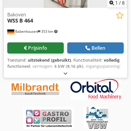
1
/
8
Bakoven
WSS
B 464
Babenhausen
353 km
Prijsinfo
Bellen
Toestand:
uitstekend (gebruikt)
, Functionaliteit:
volledig
functioneel
, vermogen:
6 kW (8,16 pk)
, ingangsspanning:
400 V
, ingangsfrequentie:
50 Hz
, type ingangsstroom:
driefasig
, totale lengte:
950 mm
, totale breedte:
815 mm
,
totale hoogte:
1.760 mm
, jaar van de laatste revisie:
2026
,
Uitrusting:
CE-markering, documentatie / handleiding
,
Heteluchtoven WSS B 464 Comfort Programmeerbare
besturing Heteluchtoven boven, geschikt voor 4 bakplaten
van 60x40 cm Onderin een rijskast Afzuigkap met
rookcondensator Dcodpfx Aiezpg Nnjpek Mobiele oven
DGUV V3 elektrische veiligheidskeuring Aansluiting 400V,
16A CEE-stekker Afmetingen: 815 x 950 x 1760 mm (B x D x