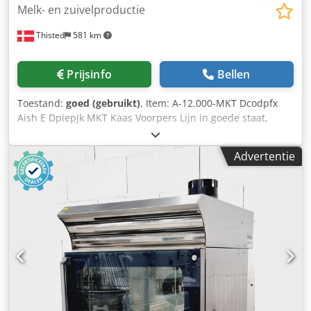
Melk- en zuivelproductie
Thisted
581 km
Prijsinfo
Bellen
Toestand:
goed (gebruikt)
, Item: A-12.000-MKT Dcodpfx
Aish E Dpiepjk MKT Kaas Voorpers Lijn in goede staat,
capaciteit 12.000 L Neem contact met ons op voor meer
informatie.
Advertentie