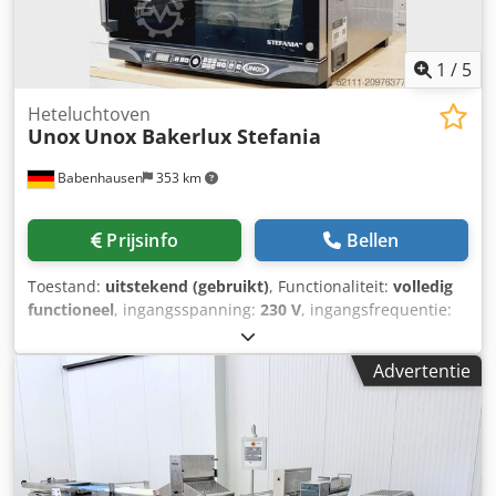
1
/
5
Heteluchtoven
Unox
Unox Bakerlux Stefania
Babenhausen
353 km
Prijsinfo
Bellen
Toestand:
uitstekend (gebruikt)
, Functionaliteit:
volledig
functioneel
, ingangsspanning:
230 V
, ingangsfrequentie:
50 Hz
, type ingangsstroom:
Airconditioning
, DGUV
gecertificeerd tot:
07/2027
, Ladenoven Unox Bakerlux
Advertentie
Stefania Heteluchtoven voor 3 bakplaten van 460 x 330 mm
Uitvoering in roestvrij staal met afzuigkap Handmatige
bediening Vaste wateraansluiting voor stoominjectie
Aansluiting: 230V Afmetingen: 600 x 665 x 720 mm (BxDxH)
Gebruikte, gereinigde oven Dcsdpfeyaf D Hsx Aipsk Bezoek
onze grote Unox-showroom!