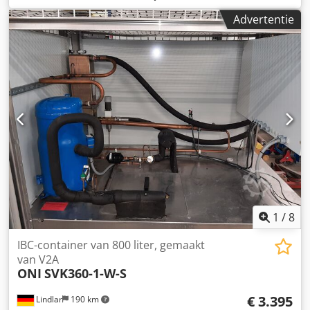
CONDO etageoven met kamerafmetingen: 60x40 (twee
Advertentie
kamers), - narijskast voor 8 platen: 60x40.
BUITENAFMETINGEN (in cm): - breedte: 90, - hoogte: 222, -
lengte: 104. TECHNISCHE GEGEVENS: - bouwjaar: 2003.
Beschikbare opties tegen meerprijs: revisie / transport. De
vermelde prijs is netto. WIJ SPREKEN ENGELS, DUITS,
FRANS, RUSSISCH, OEKRAÏENS. Dedpfx Aeyg H A Deipjck
1
/
8
IBC-container van 800 liter, gemaakt
van V2A
ONI
SVK360-1-W-S
€ 3.395
Lindlar
190 km