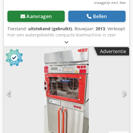
vraagprijs excl. btw
Aanvragen
Bellen
Toestand:
uitstekend (gebruikt)
, Bouwjaar:
2013
, Verkoopt
hier een watergekoelde compacte koelmachine in zeer
goede staat. Machine heeft een interne open tank en een
koudwaterpomp. Machine is volledig functioneel. Laatste
Advertentie
onderhoud februari 2022. Dedpfx Aohr I S Eoipjck
Gegevensblad onder de foto's. Wij bieden ook graag de
installatie aan de machine aan.