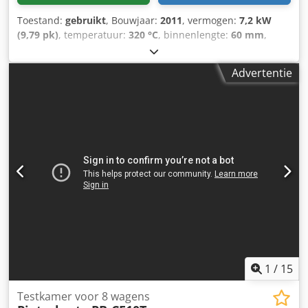
Toestand:
gebruikt
, Bouwjaar:
2011
, vermogen:
7,2 kW
(9,79 pk)
, temperatuur:
320 °C
, binnenlengte:
60 mm
,
binnenbreedte:
40 mm
, binnenhoogte:
17 mm
,
brandstoftype:
elektrisch
, Miwe condo CO.2 0604 met
Advertentie
condensator Bakruimte 600x400xHx170 cm elektrisch
waarde 7.2 Kw 400/230V, Djdsy N Thaspfx Aipeck
1
/
15
Testkamer voor 8 wagens