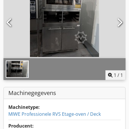
1
/
1
Machinegegevens
Machinetype:
MIWE Professionele RVS Etage-oven / Deck
Producent: