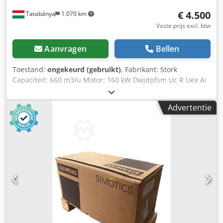
€ 4.500
Tatabánya
1.070 km
Vaste prijs excl. btw
Aanvragen
Bellen
Toestand:
ongekeurd (gebruikt)
, Fabrikant: Stork
Capaciteit: 660 m3/u Motor: 160 kW Dwjdpfsm Uc R Uex Ai
Hoa
Advertentie