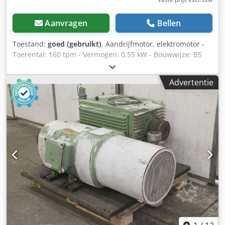
Aanvragen
Bellen
Toestand:
goed (gebruikt)
, Aandrijfmotor, elektromotor -
Toerental: 160 tpm - Vermogen: 0,55 kW - Bouwwijze: B5
Dwodpfxoc U Dptj Ai Hsa - Asdiameter: Ø 28 mm -
Beschermingsklasse: IP 44 - Aantal: 1x motor beschikbaar -
Advertentie
Prijs: per stuk - Afmetingen: 470/160/H200 mm - Gewicht:
22 kg