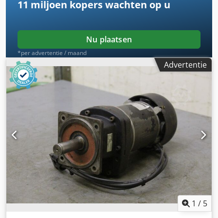
11 miljoen kopers
wachten op u
Nu plaatsen
*per advertentie / maand
Advertentie
1
/
5