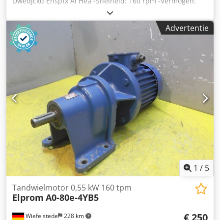
Dwedjckd Enspfx Ai Hea -Snelheid: 160 rpm -Vermogen:
0,37 kW -Bouw: B3 -Aardiameter: Ø 30 mm -
Beschermingsklasse: IP 33 -gewicht: 23 kg
Advertentie
1
/
5
Tandwielmotor 0,55 kW 160 tpm
Elprom
A0-80e-4YB5
€ 250
Wiefelstede
228 km