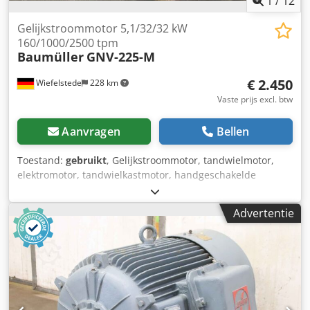
1
/
12
Gelijkstroommotor 5,1/32/32 kW
160/1000/2500 tpm
Baumüller
GNV-225-M
€ 2.450
Wiefelstede
228 km
Vaste prijs excl. btw
Aanvragen
Bellen
Toestand:
gebruikt
, Gelijkstroommotor, tandwielmotor,
elektromotor, tandwielkastmotor, handgeschakelde
versnellingsbak -Elektrische motorsnelheden:
160/1000/2500 tpm -Vermogen: 5,1/32/32 kW -Volt: 100-
Advertentie
400V Dsdpfx Aedkf Igji Howa -Beschermingsklasse: IP 22 -
Gearbox fabrikant Woerner type: MVD -hydraulisch:
schakelbaar -Bouw: B3 -Diameter schacht: Ø mm -Maten:
1430/1200/H750 mm -gewicht: 1740 kg