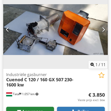
1
/
11
Industriële gasburner
Cuenod C 120 / 160 GX 507
230-
1600 kw
€ 3.850
Tata
1.057 km
Vaste prijs excl. btw