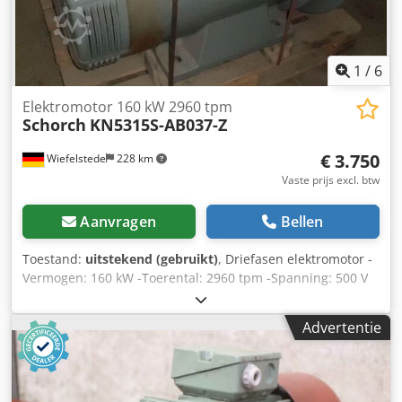
1
/
6
Elektromotor 160 kW 2960 tpm
Schorch
KN5315S-AB037-Z
€ 3.750
Wiefelstede
228 km
Vaste prijs excl. btw
Aanvragen
Bellen
Toestand:
uitstekend (gebruikt)
, Driefasen elektromotor -
Vermogen: 160 kW -Toerental: 2960 tpm -Spanning: 500 V
(driehoek) -Beschermingsklasse: IP 23 -Bouwvorm: B3-B5
Dwodpfx Aijb A Skzo Hsa -As: Ø 70 mm -Verdere gegevens
Advertentie
zie foto typeplaat -Gewicht: 830 kg