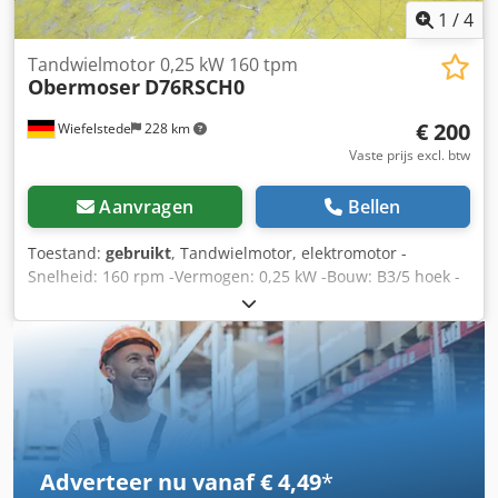
1
/
4
Tandwielmotor 0,25 kW 160 tpm
Obermoser
D76RSCH0
€ 200
Wiefelstede
228 km
Vaste prijs excl. btw
Aanvragen
Bellen
Toestand:
gebruikt
, Tandwielmotor, elektromotor -
Snelheid: 160 rpm -Vermogen: 0,25 kW -Bouw: B3/5 hoek -
Diameter schacht: Ø 20 mm -Beschermingsklasse: IP 33
Dwodpfx Aoc Sktzsi Hoa -Maten: 325/210/H195 mm -
gewicht: 13 kg
Adverteer nu vanaf € 4,49
*