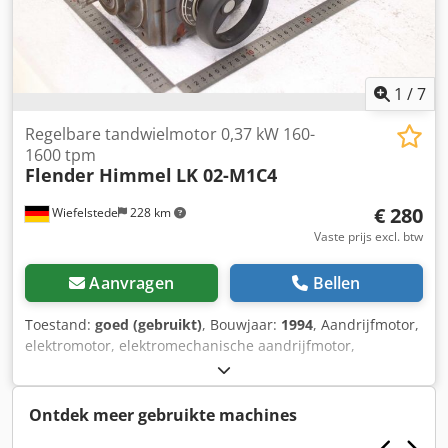
1
/
7
Regelbare tandwielmotor 0,37 kW 160-
1600 tpm
Flender Himmel
LK 02-M1C4
€ 280
Wiefelstede
228 km
Vaste prijs excl. btw
Aanvragen
Bellen
Toestand:
goed (gebruikt)
, Bouwjaar:
1994
, Aandrijfmotor,
elektromotor, elektromechanische aandrijfmotor,
regelbare aandrijfmotor, verstelbare aandrijfmotor -
Fabrikant: Flender Himmel, regelbare aandrijfmotor -Type:
LK 02-M1C4 -Toerental: 160-1600 t/min -Vermogen: 0,37 kW
Ontdek meer gebruikte machines
Dwjdpfx Aieyz R Uhe Hsa -Beschermingsklasse: IP54 -As: Ø