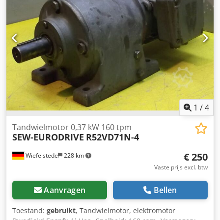
1
/
4
Tandwielmotor 0,37 kW 160 tpm
SEW-EURODRIVE
R52VD71N-4
€ 250
Wiefelstede
228 km
Vaste prijs excl. btw
Aanvragen
Bellen
Toestand:
gebruikt
, Tandwielmotor, elektromotor