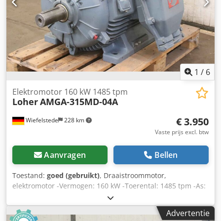
1
/
6
Elektromotor 160 kW 1485 tpm
Loher
AMGA-315MD-04A
€ 3.950
Wiefelstede
228 km
Vaste prijs excl. btw
Aanvragen
Bellen
Toestand:
goed (gebruikt)
, Draaistroommotor,
elektromotor -Vermogen: 160 kW -Toerental: 1485 tpm -As:
Ø 80 x 170 mm -Beschermingsklasse: IP 55 -Bouwvorm: B3
-Aantal: 1 stuk beschikbaar -Afmetingen: 1230/880/H630
Advertentie
mm -Gewicht: 1015 kg Djdpfx Aouicdtoi Hewa