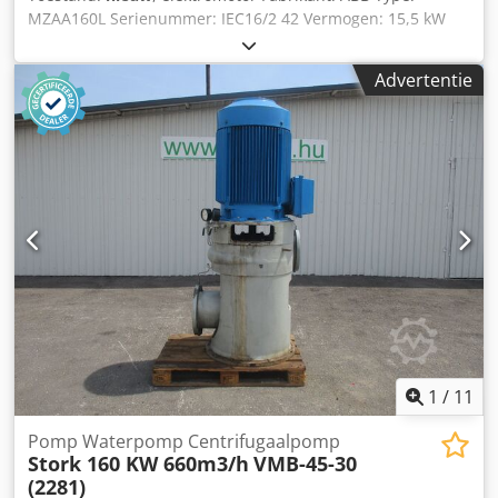
MZAA160L Serienummer: IEC16/2 42 Vermogen: 15,5 kW
Snelheid: 1.460 tpm Schachtdiameter: 40 mm Golflengte:
120 mm Gewicht: 117 kg Afmetingen: mm Dsdpfx Aiovz Da
Advertentie
Ej Hswa Staat: ongebruikt
1
/
11
Pomp Waterpomp Centrifugaalpomp
Stork 160 KW 660m3/h
VMB-45-30
(2281)