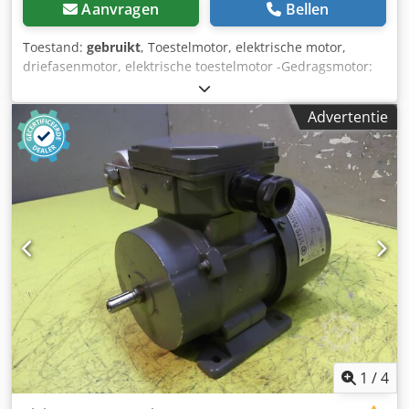
Aanvragen
Bellen
Toestand:
gebruikt
, Toestelmotor, elektrische motor,
driefasenmotor, elektrische toestelmotor -Gedragsmotor:
van SUGA type STS-2 automatische draaibank -Motor:
Yaskawa type FELQ-7T -Vermogen: 3,7 kW -motortoerental:
Advertentie
705/1340 omw/min Dsdpfx Aefnln Dsi Hjwa -Gearbox: Suga
type SGM-1 -Schakelbare versnelling 16 trappen: 145 -1600
omw/min -Schacht: Ø 30 x 80 mm -Afmetingen:
945/360/H480 mm -Gewicht: 233 kg
1
/
4