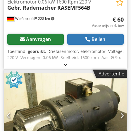
Elektromotor 0,06 kW 1600 Rpm 220 V
Gebr. Rademacher
RASEMF564B
€ 60
Wiefelstede
228 km
Vaste prijs excl. btw
Aanvragen
Bellen
Toestand:
gebruikt
, Driefasenmotor, elektromotor -Voltage:
220 V -Vermogen: 0,06 kW -Snelheid: 1600 rpm -Aas: Ø 9 x
20 mm -Bouw: B3 -Beschermingsklasse: IP 54 -Maten:
195/155/H155 mm Dwsdpfx Aijdzzhxs Hja -gewicht: 4 kg
Advertentie