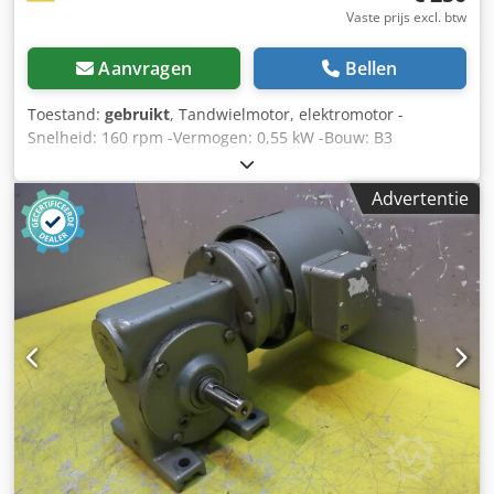
Vaste prijs excl. btw
Aanvragen
Bellen
Toestand:
gebruikt
, Tandwielmotor, elektromotor -
Snelheid: 160 rpm -Vermogen: 0,55 kW -Bouw: B3
Dsdpocwhk Tjfx Ai Hswa -Diameter schacht: Ø 20 mm -
Beschermingsklasse: IP 44 -Aantal: 1x motoren beschikbaar
Advertentie
-Prijs: per stuk -Maten: 480/200/H240 mm -gewicht: 27 kg