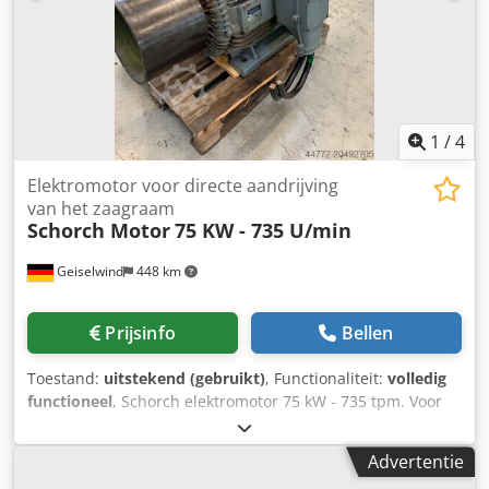
1
/
4
Elektromotor voor directe aandrijving
van het zaagraam
Schorch Motor
75 KW - 735 U/min
Geiselwind
448 km
Prijsinfo
Bellen
Toestand:
uitstekend (gebruikt)
, Functionaliteit:
volledig
functioneel
, Schorch elektromotor 75 kW - 735 tpm. Voor
directe aandrijving van een zaagmachine. Met versterkte
lagering. Voorzien van riemschijf met een diameter van
Advertentie
400 mm. Dodpfsxvpqbox Ai Hswa