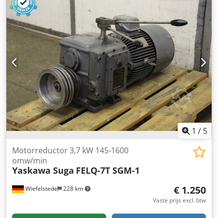
1
/
5
Motorreductor 3,7 kW 145-1600
omw/min
Yaskawa Suga
FELQ-7T SGM-1
€ 1.250
Wiefelstede
228 km
Vaste prijs excl. btw