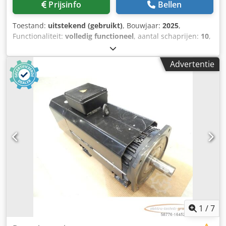
Prijsinfo
Bellen
Toestand:
uitstekend (gebruikt)
, Bouwjaar:
2025
,
Functionaliteit:
volledig functioneel
, aantal schaprijen:
10
,
Door de sluiting van onze zagerij hebben wij diverse
machines en accessoires te koop (zie foto's). Bij interesse
Advertentie
kunt u contact met ons opnemen. -Motor 45kW voor
hakselaar Dwodpfx Aisyi Erps Hea -Dubbelzijdig
draagarmrek, 15 m lang
1
/
7