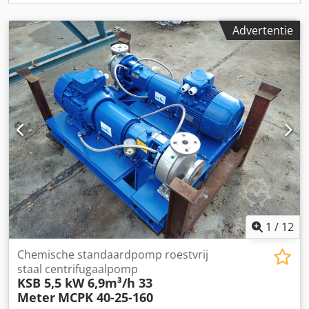
bepalen de doorstroming van overtollige lucht nodig voor
optimale operationele condenserende ketels met
Advertentie
maximale efficiëntie. De netto prijs van commerciële
klanten van EU-klanten Als u meer informatie nodig. We
zijn hier om te helpen! Neem dan contact op met het
contact formulier of bel ons Uw advertentie is automatisch
vertaald. Vertaalfouten zijn mogelijk.
1
/
12
Chemische standaardpomp roestvrij
staal centrifugaalpomp
KSB 5,5 kW 6,9m³/h 33
Meter
MCPK 40-25-160