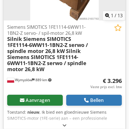
1
/
13
Siemens SIMOTICS 1FE1114-6WW11-
1BN2-Z servo- / spil-motor 26,8 kW
Silnik Siemens SIMOTICS
1FE1114-6WW11-1BN2-Z serwo /
spindle motor 26,8 kW
Silnik
Siemens SIMOTICS 1FE1114-
6WW11-1BN2-Z serwo / spindle
motor 26,8 kW
€ 3.296
Wymysłów
889 km
Vaste prijs excl. btw
Aanvragen
Bellen
Toestand:
nieuw
, Ik bied een gloednieuwe Siemens
SIMOTICS-motor (1FE-serie) aan – een professionele
servo-/spilmotor, geschikt voor gebruik met een