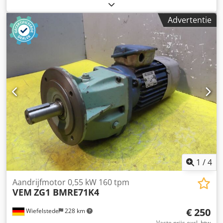
motorreductor type ZGO G3 K 4 -Toerental: 160 rpm -
Vermogen: 0,25 kW -Ontwerp: B3 Dwedpfxsrk S Dfo Ai Hea
Advertentie
-As: Ø 22 x 50 mm -Beschermingsklasse: IP 54 -Afmetingen:
450/158/H205 mm -Gewicht: 14,8 kg
1
/
4
Aandrijfmotor 0,55 kW 160 tpm
VEM
ZG1 BMRE71K4
€ 250
Wiefelstede
228 km
Vaste prijs excl. btw