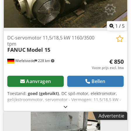
1
/
5
DC-servomotor 11,5/18,5 kW 1160/3500
tpm
FANUC
Model 15
€ 850
Wiefelstede
228 km
Vaste prijs excl. btw
Aanvragen
Bellen
Toestand:
goed (gebruikt)
, DC spil-motor, elektromotor,
gelijkstroommotor, servomotor - Vermogen: 11,5/18,5 kW -
Toerental: 1160/3500 tpm Dedpfx Aiob A Ngus Hjwa - 220 V
- 79/96 A - Tachogenerator: 6V/krpm - As: Ø 50 mm -
Advertentie
Bouwwijze: B3 - Extra koeling - Afmetingen: 910/340/H400
mm - Gewicht: 200 kg