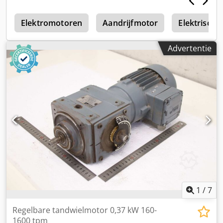
14 x 30 mm -Afmetingen: 430/210/H140 mm -Gewicht: 16,3
kg
r
Elektromotoren
Aandrijfmotor
Elektrische
Advertentie
1
/
7
Regelbare tandwielmotor 0,37 kW 160-
1600 tpm