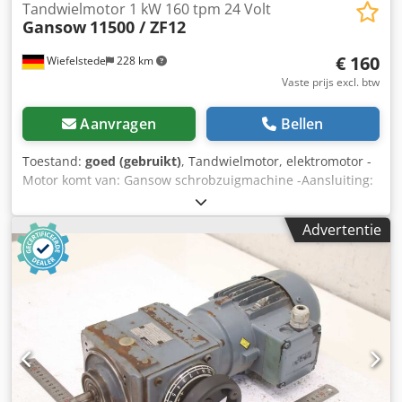
Tandwielmotor 1 kW 160 tpm 24 Volt
Gansow
11500 / ZF12
€ 160
Wiefelstede
228 km
Vaste prijs excl. btw
Aanvragen
Bellen
Toestand:
goed (gebruikt)
, Tandwielmotor, elektromotor -
Motor komt van: Gansow schrobzuigmachine -Aansluiting:
24 volt -Snelheid: 160 tpm Dedpodv H E Iefx Ai Hjwa -
Vermogen: 1 kW -Schachtdiameter: Ø 25 mm -Nummer: 8
Advertentie
beschikbaar -Prijs: per stuk -Afmetingen: 390/140/H160
mm -Gewicht: 13 kg