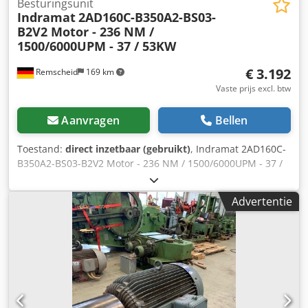
Besturingsunit
Indramat
2AD160C-B350A2-BS03-
B2V2 Motor - 236 NM /
1500/6000UPM - 37 / 53KW
€ 3.192
Remscheid
169 km
Vaste prijs excl. btw
Aanvragen
Bellen
Toestand:
direct inzetbaar (gebruikt)
, Indramat 2AD160C-
B350A2-BS03-B2V2 Motor - 236 NM / 1500/6000UPM - 37 /
53KW,gebruikt, kleine gebruikssporen, 100% functioneel,
leveringsomvang zoals foto's ATTENTIE: kosten voor
Advertentie
verpakking en transport apart aanvragen! LET OP: kosten
voor verpakking en transport apart opvragen! Dodpst
Adpfofx Ai Hswa