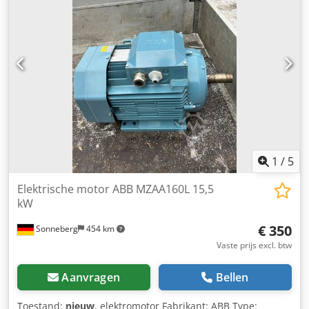
1
/
5
Elektrische motor ABB MZAA160L 15,5
kW
€ 350
Sonneberg
454 km
Vaste prijs excl. btw
Aanvragen
Bellen
Toestand:
nieuw
, elektromotor Fabrikant: ABB Type: