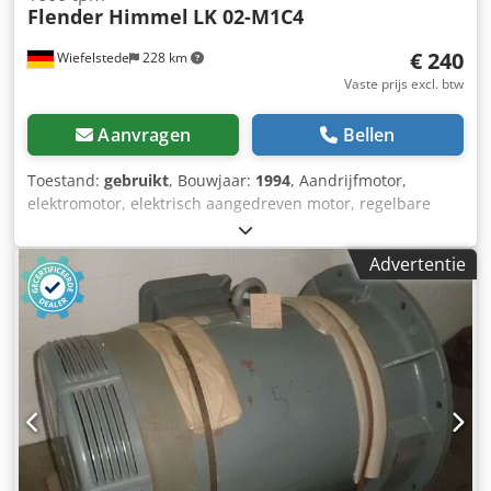
Flender Himmel
LK 02-M1C4
€ 240
Wiefelstede
228 km
Vaste prijs excl. btw
Aanvragen
Bellen
Toestand:
gebruikt
, Bouwjaar:
1994
, Aandrijfmotor,
elektromotor, elektrisch aangedreven motor, regelbare
aandrijfmotor, verstelbare aandrijfmotor - Overdracht: in
de huidige, zoals gezien staat Dsdpfxsyz Sbpo Ai Hswa -
Advertentie
Toerentalregelaar: afdekkap beschadigd, handwiel
ontbreekt, zie foto's - Fabrikant: Flender Himmel, regelbare
aandrijfmotor - Type: LK 02-M1C4 - Toerental: 160-1600
omw/min - Vermogen: 0,37 kW - Beschermingsklasse: IP54 -
As: Ø 14 x 30 mm - Afmetingen: 430/210/H140 mm -
Gewicht: 16,3 kg