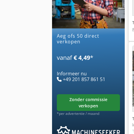
aeg ofs 50 direct
verkopen
vanaf
€ 4,49
*
Informeer nu
+49 201 857 861 51
zonder commissie
verkopen
*per advertentie / maand