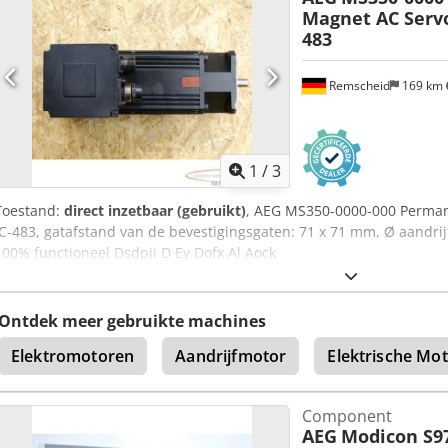
Magnet AC Servo
483
Remscheid
169 km
1
/
3
Toestand:
direct inzetbaar (gebruikt)
, AEG MS350-0000-000 Perman
IC-483, gatafstand van de bevestigingsgaten: 71 x 71 mm, Ø aandrijf
100% functioneel Dsdpji D Ey Dofx Al Aock
Ontdek meer gebruikte machines
Elektromotoren
Aandrijfmotor
Elektrische Mo
Component
AEG
Modicon S97