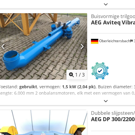
Buisvormige trilgoo
AEG Aviteq
Vibr
Oberleichtersbach
1
/
3
Toestand:
gebruikt
, vermogen:
1,5 kW (2,04 pk)
, Buizen diameter:
Lengte: 6.000 mm 2 onbalansmotoren, elk met een vermogen van 0
Dubbele slijpsteen
AEG
DP 300/2200