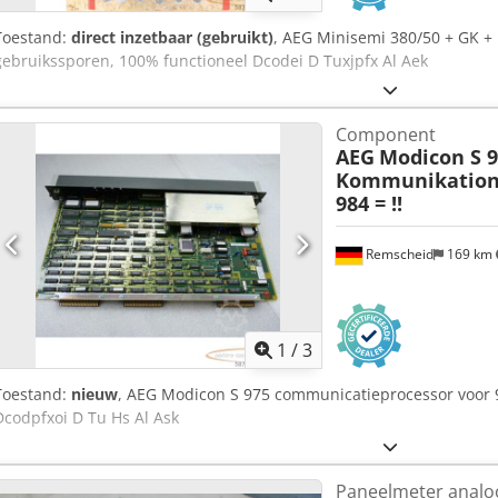
Toestand:
direct inzetbaar (gebruikt)
, AEG Minisemi 380/50 + GK +
gebruikssporen, 100% functioneel Dcodei D Tuxjpfx Al Aek
Component
AEG
Modicon S 9
Kommunikations
984 = !!
Remscheid
169 km
1
/
3
Toestand:
nieuw
, AEG Modicon S 975 communicatieprocessor voor 9
Dcodpfxoi D Tu Hs Al Ask
Paneelmeter analo