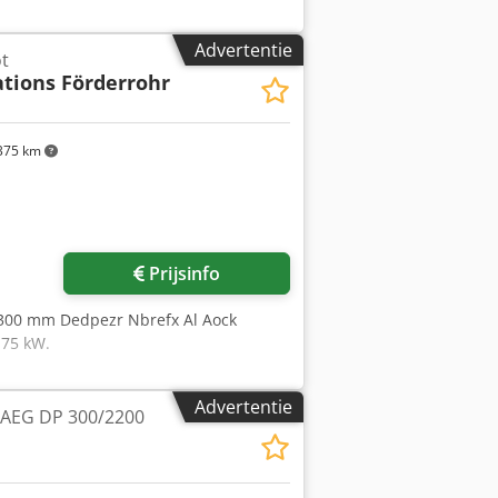
Advertentie
t
ations Förderrohr
375 km
Prijsinfo
 300 mm Dedpezr Nbrefx Al Aock
,75 kW.
Advertentie
/AEG DP 300/2200