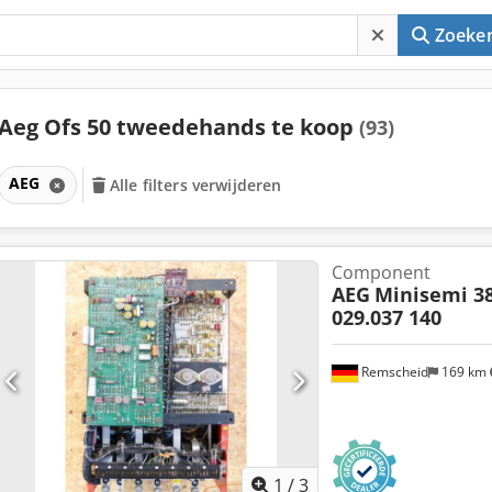
Zoeke
Aeg Ofs 50 tweedehands te koop
(93)
AEG
Alle filters verwijderen
Component
AEG
Minisemi 38
029.037 140
Remscheid
169 km
1
/
3