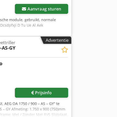
Aanvraag sturen
ische module, gebruikt, normale
Dcsdpfxji D Tu Ue Al Aek
Advertentie
ttriller
0-AS-GY
 foto's aan
Prijsinfo
 St. AEG OA 1750 / 900 – AS – GY” te
AS – GY Afmeting: 1.750 x 900 (750)mm
Frame: Met / Zonder Met RVS Slijtplaat.