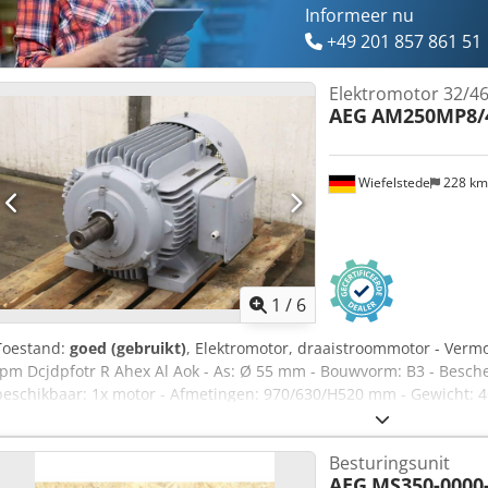
Informeer nu
+49 201 857 861 51
Elektromotor 32/4
AEG
AM250MP8/
Wiefelstede
228 k
1
/
6
Toestand:
goed (gebruikt)
, Elektromotor, draaistroommotor - Verm
tpm Dcjdpfotr R Ahex Al Aok - As: Ø 55 mm - Bouwvorm: B3 - Besche
beschikbaar: 1x motor - Afmetingen: 970/630/H520 mm - Gewicht: 4
Besturingsunit
AEG
MS350-0000