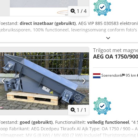
1
/
4
Toestand:
direct inzetbaar (gebruikt)
, AEG VIP 885 030583 elektron
gebruikssporen, 100% functioneel, leveringsomvang conform foto's 
Trilgoot met magnee
AEG
OA 1750/90
Soerendonk
95 km
Vraag meer
1
/
1
Toestand:
goed (gebruikt)
, Functionaliteit:
volledig functioneel
, “4
koop Fabrikant: AEG Dcedpeu Tkraofx Al Ajk Type: OA 1750 / 900 – 
Trilmagneet: MV G (8 kW) / MV 400 (7 kW) Inclusief Thyristorsturing 