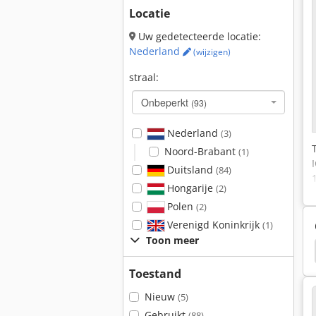
Locatie
Uw gedetecteerde locatie:
Nederland
(wijzigen)
straal:
Onbeperkt
(93)
Nederland
(3)
Noord-Brabant
(1)
Duitsland
(84)
Hongarije
(2)
Polen
(2)
Verenigd Koninkrijk
(1)
Toon meer
t
Upright Tm 12
Elektronica
Servomotor
Toestand
Nieuw
(5)
Gebruikt
(88)