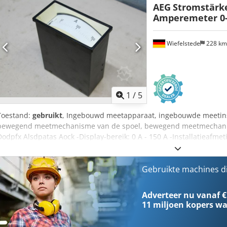
AEG
Stromstärk
Amperemeter 0
Wiefelstede
228 k
1
/
5
Toestand:
gebruikt
, Ingebouwd meetapparaat, ingebouwde meeti
bewegend meetmechanisme van de spoel, bewegend meetmechanis
Dodpfx Alsdpatas Aock -Display-bereik: 0 A - 150 A -Installatieafm
Aantal: 3x beschikbaar -Prijs: per stuk -Maten: 72/144/H175 mm -ge
Gebruikte machines d
Adverteer nu vanaf €
11 miljoen kopers
wa