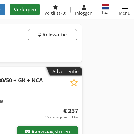
n
Verkopen
Taal
Volglijst
(0)
Inloggen
Menu
Relevantie
Advertentie
0/50 + GK + NCA
€ 237
Vaste prijs excl. btw
Aanvraag sturen