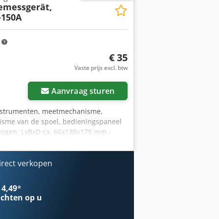
emessgerät,
-150A
m
€ 35
Vaste prijs excl. btw
Aanvraag sturen
nstrumenten, meetmechanisme,
me van de spoel, bedieningspaneel
etingen: LxBxD ca. 66x138x175 mm -
wicht: 1 kg
irect verkopen
 4,49
*
chten op u