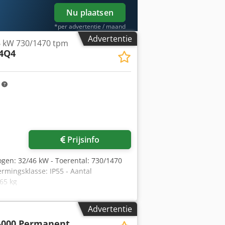
Nu plaatsen
*per advertentie / maand
Advertentie
6 kW 730/1470 tpm
4Q4
m
Prijsinfo
ogen: 32/46 kW - Toerental: 730/1470
rmingsklasse: IP55 - Aantal
65 kg
Advertentie
-000 Permanent