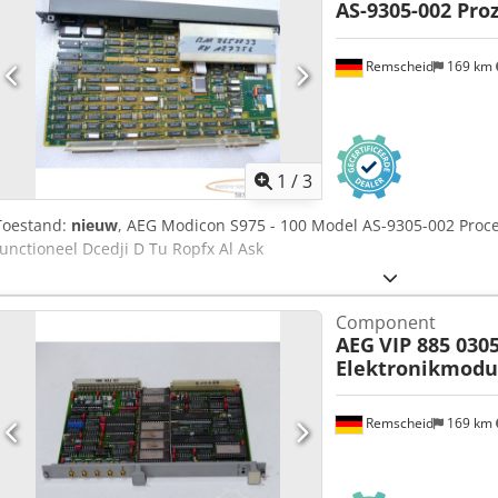
AS-9305-002 Proz
Remscheid
169 km
1
/
3
Toestand:
nieuw
, AEG Modicon S975 - 100 Model AS-9305-002 Proce
functioneel Dcedji D Tu Ropfx Al Ask
Component
AEG
VIP 885 030
Elektronikmodu
Remscheid
169 km