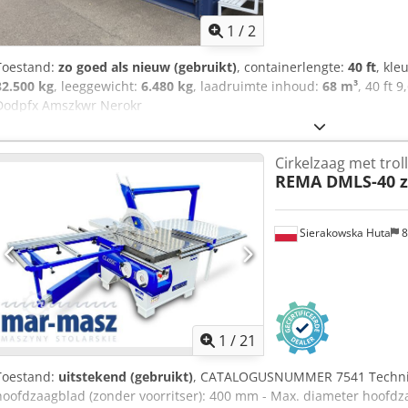
1
/
2
Toestand:
zo goed als nieuw (gebruikt)
, containerlengte:
40 ft
, kle
32.500 kg
, leeggewicht:
6.480 kg
, laadruimte inhoud:
68 m³
, 40 ft 
Dodpfx Amszkwr Nerokr
Cirkelzaag met trol
REMA DMLS-40 z
Sierakowska Huta
8
1
/
21
Toestand:
uitstekend (gebruikt)
, CATALOGUSNUMMER 7541 Technis
hoofdzaagblad (zonder voorritser): 400 mm - Max. diameter hoofdza