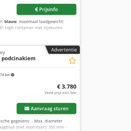
Prijsinfo
ur:
blauw
, maximaal laadgewicht:
9,6" high container met zijdeuren.
Advertentie
ley
 podcinakiem
74 km
€ 3.780
Vaste prijs excl. btw
Aanvraag sturen
che gegevens: - Max. diameter
agblad (met voorritser): 350 mm -