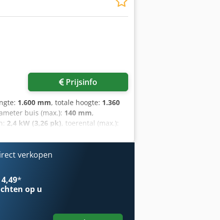
Prijsinfo
engte:
1.600 mm
, totale hoogte:
1.360
iameter buis (max.):
140 mm
,
n:
2,4 kW (3,26 pk)
, toerental (max.):
UGRA TT 140 buizenbandschuurmachine
m Bandafmeting: 150 × 2000 mm
rental (twee snelheden): 1400, 2800
irect verkopen
60 kg Heeft u vragen of wenst u meer
 4,49
*
chten op u