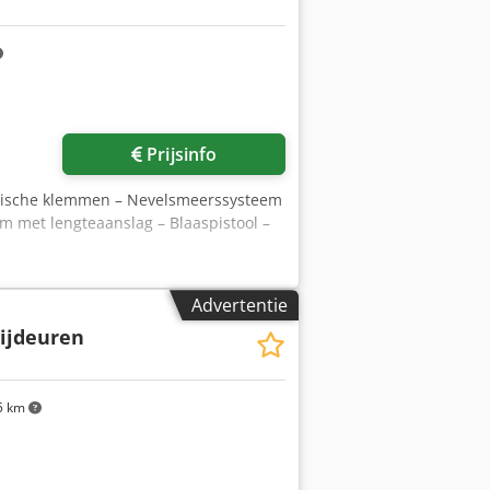
Prijsinfo
atische klemmen – Nevelsmeerssysteem
m met lengteaanslag – Blaaspistool –
Advertentie
zijdeuren
5 km
Vraag meer foto's aan