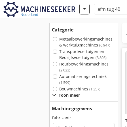
Nederland
Categorie
Metaalbewerkingsmachines
& werktuigmachines
(6.947)
Transportvoertuigen en
Bedrijfsvoertuigen
(3.893)
Houtbewerkingsmachines
(2.023)
Automatiseringstechniek
(1.599)
Bouwmachines
(1.357)
Toon meer
Machinegegevens
Fabrikant: