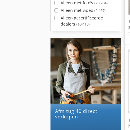
Alleen met foto's
(23.204)
Alleen met video
(2.467)
Alleen gecertificeerde
dealers
(10.418)
afm tug 40 direct
verkopen