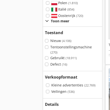
Polen
(1.810)
Italië
(854)
Oostenrijk
(720)
Toon meer
Toestand
Nieuw
(4.106)
Tentoonstellingsmachine
(270)
Gebruikt
(18.911)
Defect
(16)
Verkoopformaat
Kleine advertenties
(22.769)
Veilingen
(536)
Details