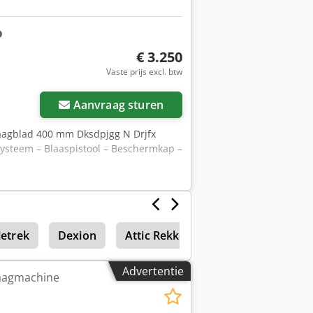
€ 3.250
Vaste prijs excl. btw
Aanvraag sturen
Zaagblad 400 mm Dksdpjgg N Drjfx
ysteem – Blaaspistool – Beschermkap –
letrek
Dexion
Attic Rekken
Lichtmetalen / a
Advertentie
aagmachine