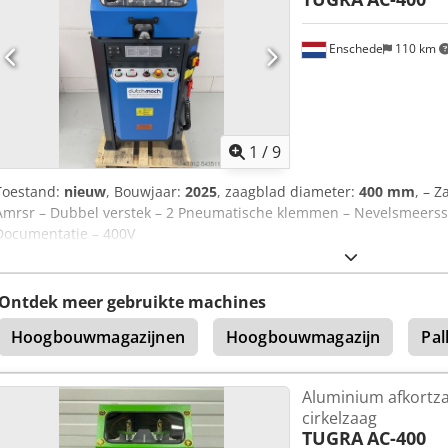
Enschede
110 km
1
/
9
Toestand:
nieuw
, Bouwjaar:
2025
, zaagblad diameter:
400 mm
, – 
Amrsr – Dubbel verstek – 2 Pneumatische klemmen – Nevelsmeerss
Documentatie – 400V
Ontdek meer gebruikte machines
Hoogbouwmagazijnen
Hoogbouwmagazijn
Pal
Aluminium afkortz
cirkelzaag
TUGRA
AC-400