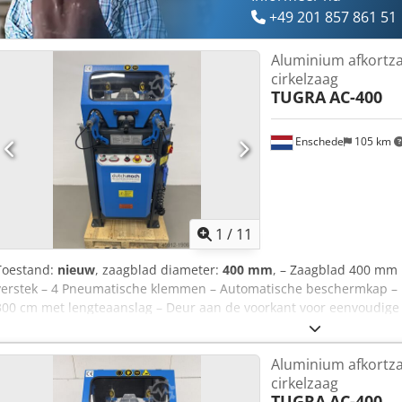
+49 201 857 861 51
Aluminium afkortz
cirkelzaag
TUGRA
AC-400
Enschede
105 km
1
/
11
Toestand:
nieuw
, zaagblad diameter:
400 mm
, – Zaagblad 400 mm
verstek – 4 Pneumatische klemmen – Automatische beschermkap –
300 cm met lengteaanslag – Deur aan de voorkant voor eenvoudige 
Blaaspistool – Beschermkap – Documentatie – 400V
Aluminium afkortz
cirkelzaag
TUGRA
AC-400