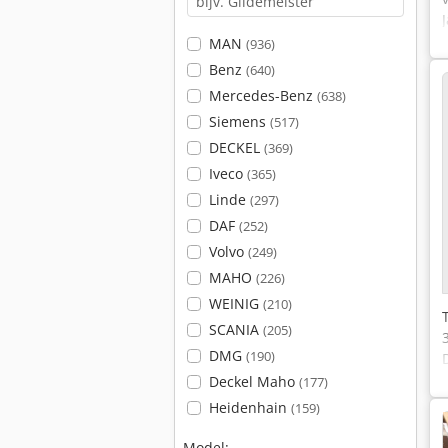
MAN
(936)
Benz
(640)
Mercedes-Benz
(638)
Siemens
(517)
DECKEL
(369)
Iveco
(365)
Linde
(297)
DAF
(252)
Volvo
(249)
MAHO
(226)
WEINIG
(210)
SCANIA
(205)
DMG
(190)
Deckel Maho
(177)
Heidenhain
(159)
Model: