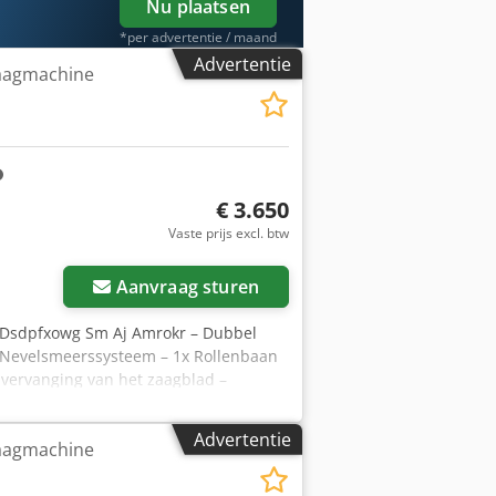
Nu plaatsen
*per advertentie / maand
Advertentie
aagmachine
€ 3.650
Vaste prijs excl. btw
Aanvraag sturen
 Dsdpfxowg Sm Aj Amrokr – Dubbel
 Nevelsmeerssysteem – 1x Rollenbaan
vervanging van het zaagblad –
Advertentie
aagmachine