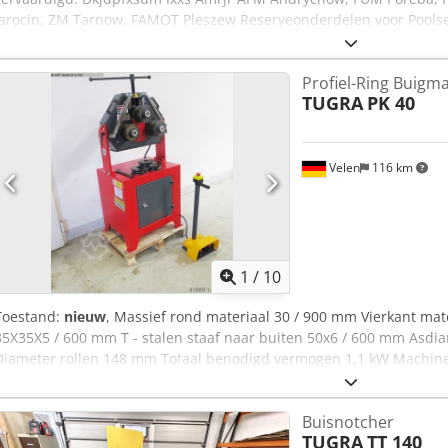
Jarocin, ZM Tarnow, FAMOT Pleszew Reserveonderdelen voor Poolse
TUJ 50, TUJ 63, TUJ 560, TUJ630, TUR 50, TUR 63, TUR 560, TUR 630, 
135. Reserveonderdelen voor Poolse frezen, o.a.: FND 25, FND 32, FN
Profiel-Ring Buigm
serie.
TUGRA
PK 40
Velen
116 km
1
/
10
Toestand:
nieuw
, Massief rond materiaal 30 / 900 mm Vierkant mat
35X35X5 / 600 mm T - stalen staaf naar buiten 50x6 / 600 mm Asd
Diameter rollen 148 mm Totaal benodigd vermogen 1,1 kW Machine
ca. 0,75 x 0,6 x 1,4 m Elektrische profielwals - Naar keuze horizontaa
standaardrollen - onderste 2 rollen worden aangedreven Djdpfx Ame
Buisnotcher
voor diameter 33,7mm/1" - Bedieningsinstructies - Voetschakelaar
TUGRA
TT 140