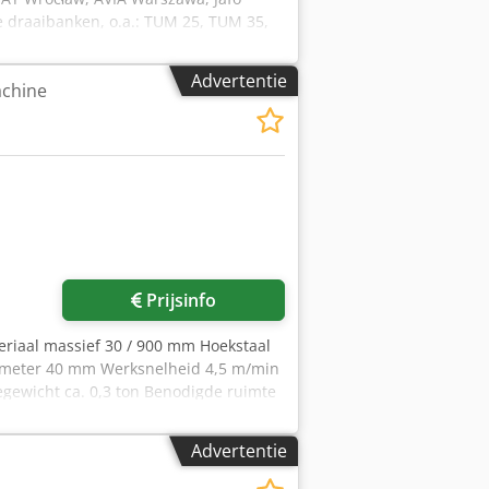
 draaibanken, o.a.: TUM 25, TUM 35,
TPK 90, TRP 93, TRP 110, TR 115, TR
D 40, C20, D36, D40, FF-serie, FR-
Advertentie
achine
Prijsinfo
eriaal massief 30 / 900 mm Hoekstaal
iameter 40 mm Werksnelheid 4,5 m/min
gewicht ca. 0,3 ton Benodigde ruimte
l of verticaal - 1 set geharde
q Adtqerokr - 1 set kunststof rollen
Advertentie
 links/rechts en NOODSTOP