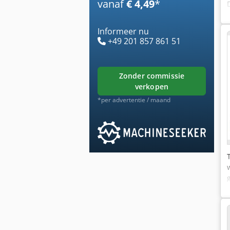
vanaf
€ 4,49
*
Informeer nu
+49 201 857 861 51
zonder commissie
verkopen
*per advertentie / maand