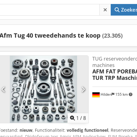
Zoeke
Afm Tug 40 tweedehands te koop
(23.305)
TUG reserveonderd
machines
AFM FAT POREBA
TUR TRP Maschi
Hilden
155 km
1
/
8
Toestand:
nieuw
, Functionaliteit:
volledig functioneel
, Reserveonde
vervaardigd. Dkjdpfxsum Ixxs Amrjr AFM Andrychow, FUM Poreba, F