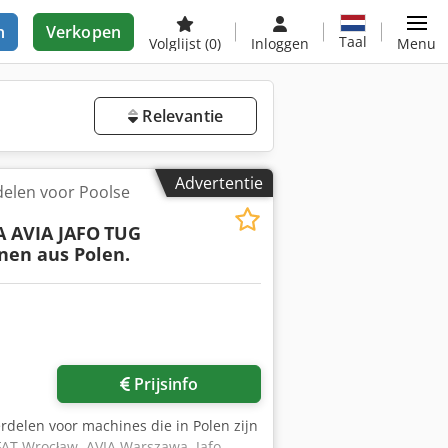
n
Verkopen
Taal
Volglijst
(0)
Inloggen
Menu
Relevantie
Advertentie
elen voor Poolse
 AVIA JAFO
TUG
nen aus Polen.
Prijsinfo
rdelen voor machines die in Polen zijn
AT Wrocław, AVIA Warszawa, Jafo