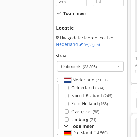
-
Toon meer
Locatie
Uw gedetecteerde locatie:
Nederland
(wijzigen)
straal:
Onbeperkt
(23.305)
Nederland
(2.021)
Gelderland
(394)
Noord-Brabant
(246)
tenbach
Cirkelzaag
Longitudinale Cirkelzagen
Zuid-Holland
(165)
Overijssel
(88)
Limburg
(74)
Toon meer
Duitsland
(14.560)