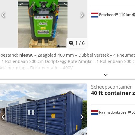
Enschede
110 km
1
/
6
Toestand:
nieuw
, – Zaagblad 400 mm – Dubbel verstek – 4 Pneum
– 1 Rollenbaan 300 cm Dodpfxegg Rbte Amrjkr – 1 Rollenbaan 300 c
Beschermkap – Documentatie – 400V
Scheepscontainer
40 ft container
Raamsdonksveer
5