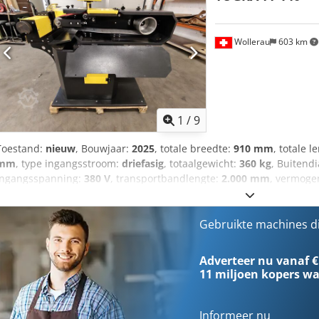
Wollerau
603 km
1
/
9
Toestand:
nieuw
, Bouwjaar:
2025
, totale breedte:
910 mm
, totale l
mm
, type ingangsstroom:
driefasig
, totaalgewicht:
360 kg
, Buitend
ingangsspanning:
380 V
, transportbandlengte:
2.000 mm
, vermoge
2.800 rpm
, toerental (min.):
1.400 rpm
, Wij bieden deze nieuwe T
aan, bouwjaar 2025. Klemschijf capaciteit (diameter): 40 - 140 m
Dkedpfozbzvzox Amrjr Motorvermogen/spanning: 2,4-3/380 kW/V Toe
Gebruikte machines d
tpm Lengte: 1600 mm Breedte: 910 mm Hoogte: 1360 mm Gewicht: 3
informatie? Stuur ons gerust een bericht of bel ons.
Adverteer nu vanaf €
11 miljoen kopers
wa
Informeer nu