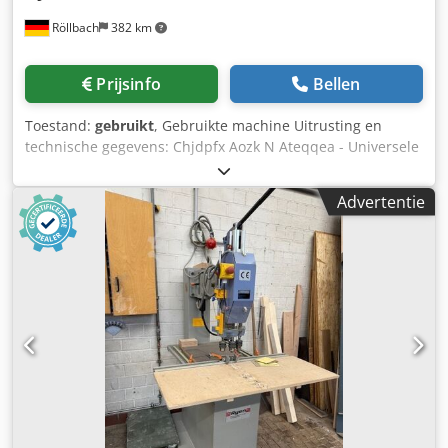
Röllbach
382 km
Prijsinfo
Bellen
Toestand:
gebruikt
, Gebruikte machine Uitrusting en
technische gegevens: Chjdpfx Aozk N Ateqqea - Universele
deuvelboormachine voor horizontale en verticale boringen
- Werkbreedte 720 mm - Met boorbalk, aandrijfmotor 3 pk,
Advertentie
2800 tpm - 23 boorspindels, boorafstand 32 mm -
Pneumatische werkstukspanning via voetventiel - 2
aanslagschienen van 1000 mm - Met onderstel
Beschikbaarheid: op korte termijn Magazijnlocatie: 63934
Röllbach