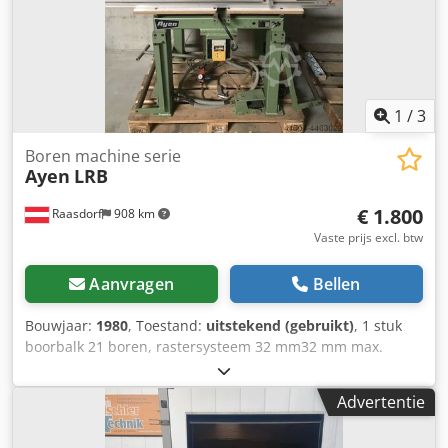
1
/
3
Boren machine serie
Ayen
LRB
€ 1.800
Raasdorf
908 km
Vaste prijs excl. btw
Aanvragen
Bellen
Bouwjaar:
1980
, Toestand:
uitstekend (gebruikt)
, 1 stuk
boorbalk 21 boren, rastersysteem 32 mm32 mm max.
verplaatsing van de boorbalk min. 22 mm tot max. 624 mm
Rijafstand min. 125 mm , max. 603 mm ( boorlijn ) Motor
Advertentie
4,4 kW Boorslag 98 mm Olie remcilinder met slag 70 mm
Chedpfofhn Irox Aqqsa Bedrijfsdruk ca. 6,0 bar