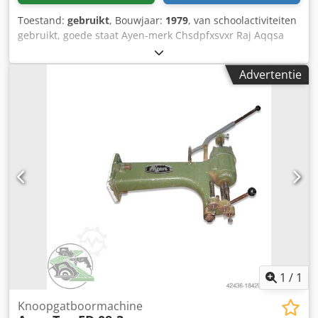
Toestand:
gebruikt
, Bouwjaar:
1979
, van schoolactiviteiten
gebruikt, goede staat Ayen-merk Chsdpfxsvxr Raj Aqqsa
type DB 1000K 23 gebouwd in 1979 machinenummer
7SA740 GS-getest aantal spindels 23 stuks aantal
Advertentie
boorbalken 1 spindelafstand / raster 32 mm boren van
bovenaf draaibare pneumatische gatenrij boorapparaat
Opslaglocatie 97447 Gerolzhofen, vrij geladen, uitgepakt
Overdracht in de huidige staat zoals geïnspecteerd,
zonder garantie en waarborg
1
/
1
Knoopgatboormachine