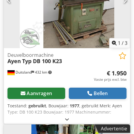
1
/
3
Deuvelboormachine
Ayen
Typ DB 100 K23
€ 1.950
Duitsland
432 km
Vaste prijs excl. btw
Aanvragen
Bellen
Toestand:
gebruikt
, Bouwjaar:
1977
, gebruikt Merk: Ayen
Type: DB 100 K23 Bouwjaar: 1977 Machinenummer:
751212 Aantal spindels: 23 Aantal boorbalken: 1 Boren van
bovenaf Pneumatisch zwenkbaar Hydraulische
Advertentie
aanvoerrem Boorkop opname Ø 10 mm Klemmen: 3 stuks