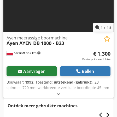
1
/
13
Ayen meerassige boormachine
Ayen
AYEN DB 1000 - B23
€ 1.300
Karsin
867 km
Vaste prijs excl. btw
Aanvragen
Bellen
Bouwjaar:
1992
, Toestand:
uitstekend (gebruikt)
, 23
spindels 720 mm werkbreedte verticale boordiepte 45 mm
horizontale boordiepte 120 mm Chodpfx Aqek Up Itjqoa
Ontdek meer gebruikte machines