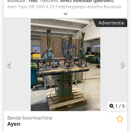
Bouwjaar:
1980
, Toestand:
direct inzetbaar (gebruikt)
,
Ayen Type DB 1000 K 23 Cedpfxepgkqps Aqqeha Bouwjaar
1980 GS-gekeurd Aantal spindels 23 stuks Aantal
boorbalken 1 Spindelafstand / rooster 32 mm Boren van
Advertentie
bovenaf pneumatisch zwenkbaar Gatenlijn boorapparaat
1
/
9
Bende boormachine
Ayen