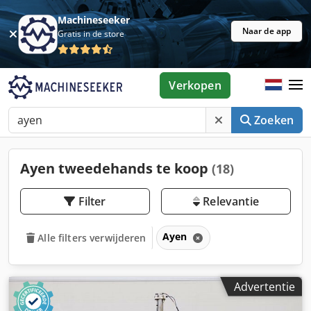
Machineseeker
Naar de app
Gratis in de store
Verkopen
Zoeken
Ayen tweedehands te koop
(18)
Filter
Relevantie
Ayen
Alle filters verwijderen
Advertentie