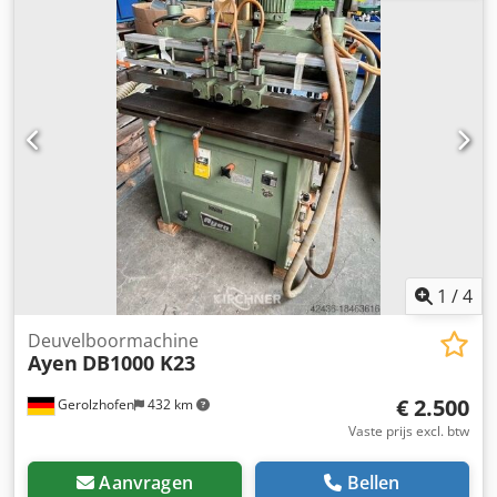
Raster: 32 mm Benodigde ruimte ca. LxBxH: 1200 x 800 x
1600 mm Gewicht ca. 370 kg Chodpfx Aqsvwgagjqea Totale
aansluitwaarde: 2,2 kW Locatie magazijn: 97447
Gerolzhofen Overdracht in de huidige staat zoals
bezichtigd - vrij geladen -
1
/
4
Deuvelboormachine
Ayen
DB1000 K23
€ 2.500
Gerolzhofen
432 km
Vaste prijs excl. btw
Aanvragen
Bellen