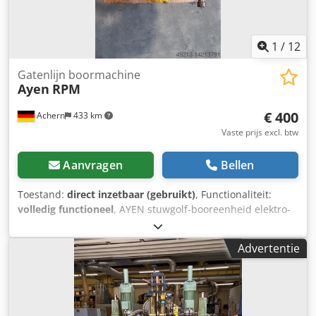
1
/
12
Gatenlijn boormachine
Ayen
RPM
€ 400
Achern
433 km
Vaste prijs excl. btw
Aanvragen
Bellen
Toestand:
direct inzetbaar (gebruikt)
, Functionaliteit:
volledig functioneel
, AYEN stuwgolf-booreenheid elektro-
pneumatische stuwgolf-booreenheid verschillende typen
Cjdpfx Aoqv Ey Ujqqeha 2 stuks RPM 1C, 0,73 kW - per stuk
Advertentie
€450 1 stuk RPM 0,5C, 0,37 kW - €400