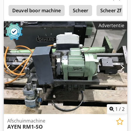
l
Deuvel boor machine
Scheer
Scheer Zf 630
Advertentie
1
/
2
Afschuinmachine
AYEN
RM1-SO