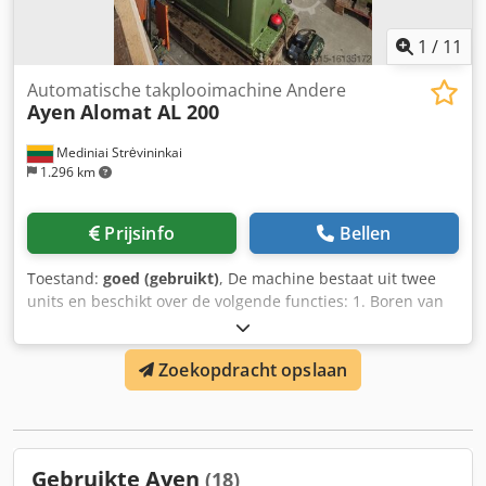
1
/
11
Automatische takplooimachine Andere
Ayen
Alomat AL 200
Mediniai Strėvininkai
1.296 km
Prijsinfo
Bellen
Toestand:
goed (gebruikt)
, De machine bestaat uit twee
units en beschikt over de volgende functies: 1. Boren van
deuvelgaten 2. Deuvel frezen 3. Lijminjectie 4. Deuvel
inslaan Volledig gereinigd lijmsysteem; Positioneringslaser;
Zoekopdracht opslaan
We kunnen u een video sturen over de werking. Procestijd
slechts ca. 3 sec/cyclus U kunt ons bellen of schrijven. Wij
spreken en schrijven Duits en Russisch. U kunt ook in het
Engels berichten sturen. 5.3.4 Cjdpfx Aqstpqafjqeha
Gebruikte Ayen
(18)