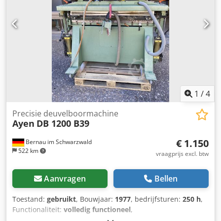
1
/
4
Precisie deuvelboormachine
Ayen
DB 1200 B39
€ 1.150
Bernau im Schwarzwald
522 km
vraagprijs excl. btw
Aanvragen
Bellen
Toestand:
gebruikt
, Bouwjaar:
1977
, bedrijfsturen:
250 h
,
Functionaliteit:
volledig functioneel
,
machine-/voertuignummer:
704384
, boordiepte:
80 mm
,