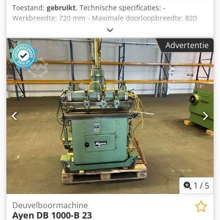
Toestand:
gebruikt
, Technische specificaties: -
Werkbreedte: 720 mm - Maximale doorloopbreedte: 820
mm - Boordiepte verticaal: 45 mm, horizontaal: 120 mm
Cedpezryr Uofx Aqqeha
Advertentie
1
/
5
Deuvelboormachine
Ayen
DB 1000-B 23