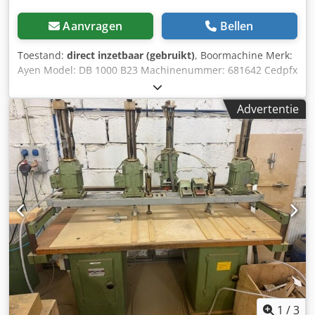
Aanvragen
Bellen
Toestand:
direct inzetbaar (gebruikt)
, Boormachine Merk:
Ayen Model: DB 1000 B23 Machinenummer: 681642 Cedpfx
Aqox Aplxoqjha Pneumatisch aangestuurde boormachine.
De boorkop is verwisselbaar met andere boorkoppen.
Advertentie
Machine-afmetingen: 120x80x205 cm (LxBxH) Gewicht: 275
kg Voorraadnr.: 2001012 Technische gegevens 23 spindels
Hartafstand: 32 mm Max. opening: 820 mm Werkbreedte:
720 mm Boordiepte: horizontaal 120 mm, verticaal 80 mm
Verstekhoek: 90º-45º Motor: 2,2 kW, 50 Hz, 380 V, 2800 tpm,
3-fase
1
/
3