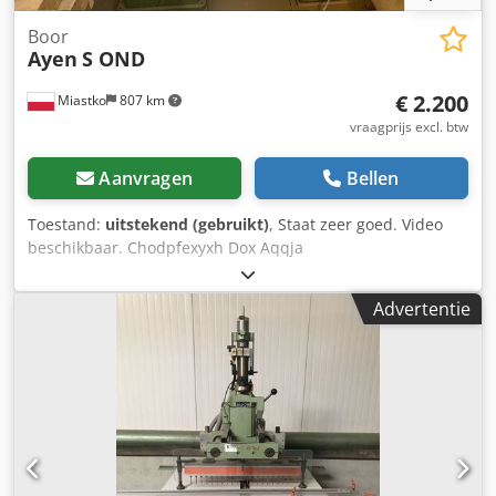
Boor
Ayen
S OND
€ 2.200
Miastko
807 km
vraagprijs excl. btw
Aanvragen
Bellen
Toestand:
uitstekend (gebruikt)
, Staat zeer goed. Video
beschikbaar. Chodpfexyxh Dox Aqqja
Advertentie