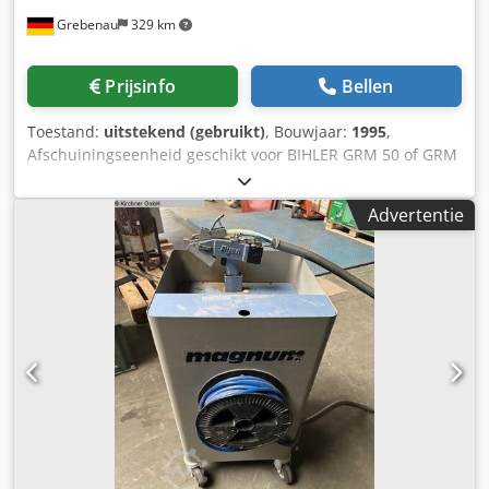
Grebenau
329 km
Prijsinfo
Bellen
Toestand:
uitstekend (gebruikt)
, Bouwjaar:
1995
,
Afschuiningseenheid geschikt voor BIHLER GRM 50 of GRM
80 Chjdpfx Aqei Tza Ueqea Draaddiktebereik: 2,5 - 5,5 mm
Advertentie