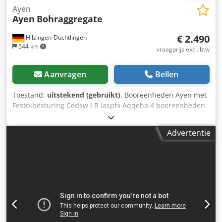
Ayen
Ayen
Bohraggregate
€ 2.490
Hilzingen-Duchtlingen
544 km
vraagprijs excl. btw
Aanvragen
Bellen
Toestand:
uitstekend (gebruikt)
, Booreenheden Ayen met
Festo-besturing Cedsw I R Iaspfx Aqqeha 4 booreenheden
1,5 kW slag 240 mm 2 eenheden met haakse overbrenging
als zaagaggregaten, ook individueel verkoop mogelijk
Advertentie