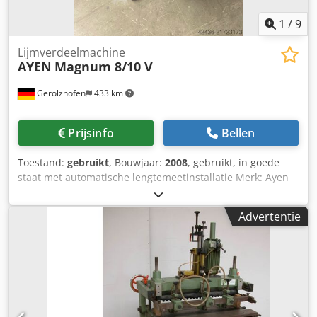
1
/
9
Lijmverdeelmachine
AYEN
Magnum 8/10 V
Gerolzhofen
433 km
Prijsinfo
Bellen
Toestand:
gebruikt
, Bouwjaar:
2008
, gebruikt, in goede
staat met automatische lengtemeetinstallatie Merk: Ayen
Type: Magnum 8/10 V Cedpfx Ajy A Tbgeqqjha Bouwjaar:
2008 Machinenummer: 0826788 Lijmtank: 1,4 liter
Advertentie
Deuveldiameter: 8 x 10 mm Deuvel lengte: 30-45 mm met
lijmaanduiding CE-typegekeurd lijmpistool verrijdbaar
Benodigde ruimte ca. 480 x 480 x 900 mm Gewicht ca. 71
kg Locatie magazijn: 97447 Gerolzhofen, vrij geladen,
onverpakt Overdracht in huidige staat zoals gezien zonder
garantie of waarborg