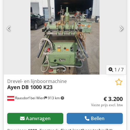
Luchtverbruik ca. 3 l/cyclus Traject van min. 20 mm tot
max. 650 mm Gewicht ca. 540 kg Afmetingen : 2500 x 1100
x 1700 mm De machine wordt nog steeds gereviseerd en
op werking gecontroleerd. toestand zeer goed
1
/
7
Drevel- en lijnboormachine
Ayen
DB 1000 K23
€ 3.200
Raasdorf bei Wien
913 km
Vaste prijs excl. btw
Aanvragen
Bellen