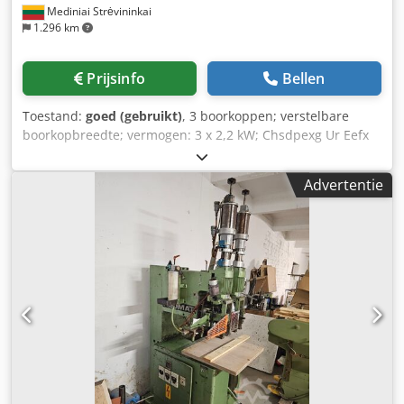
Mediniai Strėvininkai
1.296 km
Prijsinfo
Bellen
Toestand:
goed (gebruikt)
, 3 boorkoppen; verstelbare
boorkopbreedte; vermogen: 3 x 2,2 kW; Chsdpexg Ur Eefx
Aqqsa
Advertentie