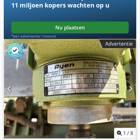
11 miljoen kopers
wachten op u
Nu plaatsen
*per advertentie / maand
Advertentie
1
/
8