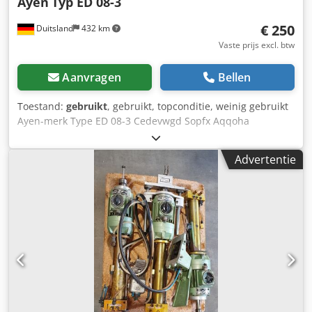
Ayen
Typ ED 08-3
€ 250
Duitsland
432 km
Vaste prijs excl. btw
Aanvragen
Bellen
Toestand:
gebruikt
, gebruikt, topconditie, weinig gebruikt
Ayen-merk Type ED 08-3 Cedevwgd Sopfx Aqqoha
Motorvermogen 0,6 kW aantal spindels 3 stuks
opvouwbare wandmachine handmatige bediening
Advertentie
standoversteek ca. 500 mm boorhouder kegel MK 1
Ruimtebehoefte ca. LxBxH mm 1100x300x1000
Opslaglocatie 97447 Gerolzhofen overdracht in de huidige
staat - gratis laden -