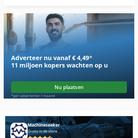
Beitsen Machine
Bereik
Boley
Boorslijpmachine
Adverteer nu vanaf € 4,49
*
Borstel Machine
11 miljoen kopers
wachten op u
Brierley Boor Slijper
Buis Buigen Machines
Nu plaatsen
Draad Buigen
*per advertentie / maand
Draad Buigende Machine
Draad Machine
Machineseeker
Gratis in de store
Draadbuigmachine