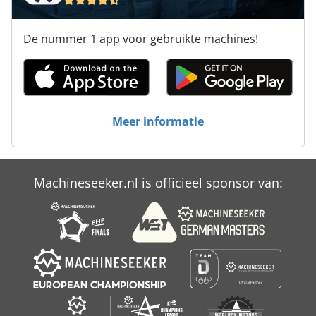
Hardware Boren Machine
De nummer 1 app voor gebruikte machines!
Hbm
Houtbewerking Machine
Lamineer Machine
Meer informatie
Lematec Boren Machine
Luenette
Machineseeker.nl is officieel sponsor van:
Machine Breien
Maweg