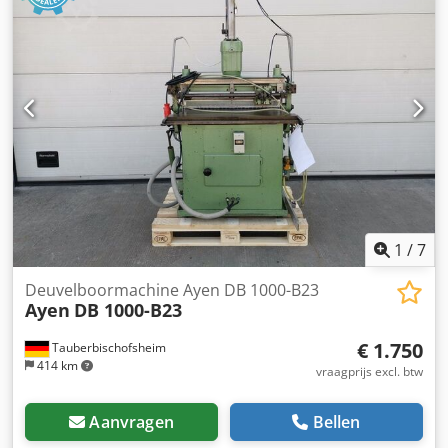
1
/
7
Deuvelboormachine Ayen DB 1000-B23
Ayen
DB 1000-B23
€ 1.750
Tauberbischofsheim
414 km
vraagprijs excl. btw
Aanvragen
Bellen