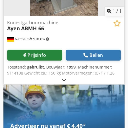
1
/
1
Knoestgatboormachine
Ayen
ABMH 66
Nattheim
518 km
Prijsinfo
Bellen
Toestand:
gebruikt
, Bouwjaar:
1999
, Machinenummer:
9114108 Gewicht ca.: 150 kg Motorvermogen: 0,71 / 1,26
kW Uithaalafstand - kolom tot booras: 600 mm Max.
materiaaldikte: 200 mm Tafelbreedte: 1000 mm Aantal
boorspillen: 4 stuks Booropname: Schroefdraad voor
inschroeven Boordieptebegrenzing: Ja Boorweg: 70 mm
Toerental: 1400 / 2800 tpm Werkstukspanner: Ja Voeding:
Handhendel Werkhoogte / tafelhoogte: 890 mm met
verlichting Chjdpfx Aqszd Hntoqoa Locatie: Nattheim
Adverteer nu vanaf € 4,49
*