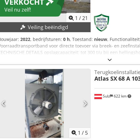
VERKOCHT
Veil nu zelf!
1
/
21
Veiling beëindigd
Bouwjaar:
2022
, bedrijfsturen:
0 h
, Toestand:
nieuw
, Functionalitei
Voorraadtransportband voor directe toevoer via breek- en zeefinsta
TECHNISCHE DETAILS opslagcapaciteit: tot 300 t/u bij een hellingsh
Opslagcapaciteit (rotatie 0°): 2500 t Stapelcapaciteit (rotatie 90°): 85
15000 t Invoermaat: 0 / 200 mm Transportbandlengte: 18252 mm (
Terugkoelinstallati
Loshoogte: max. 8320 mm Rubberband: 3-laags glad inclusief tran
Atlas SX
68 A 10
2500 mm Plaatbreedte: 400 mm Perkins dieselmotor: 37kW Eigen ge
Kabelafstandsbediening voor rupsonderwagen Dedpfxspdqr Ee Algjc
centraal smeerpunt
Sulz
622 km
1
/
5