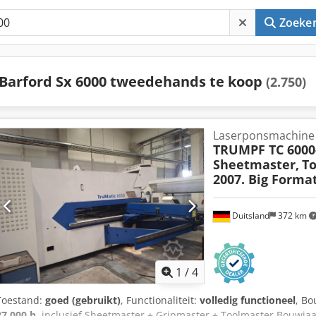
Zoeke
Barford Sx 6000 tweedehands te koop
(2.750)
Laserponsmachine
TRUMPF TC 6000
Sheetmaster,
To
2007. Big Forma
Duitsland
372 km
1
/
4
Toestand:
goed (gebruikt)
, Functionaliteit:
volledig functioneel
, Bo
27.000 h
, inclusief Sheetmaster + Gripmaster + Toolmaster Bouwja