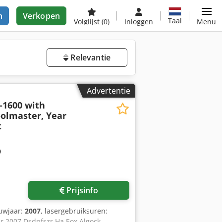
n
Verkopen
Taal
Volglijst
(0)
Inloggen
Menu
Relevantie
Advertentie
-1600 with
olmaster, Year
t
Prijsinfo
uwjaar:
2007
, lasergebruiksuren:
ar 2007 Dsdpfszr Ha Eox Algock