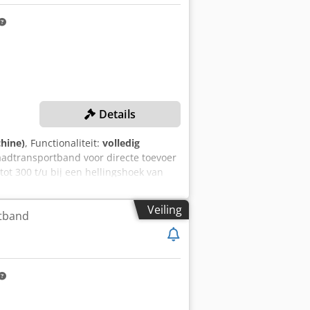
Details
chine)
, Functionaliteit:
volledig
aadtransportband voor directe toevoer
tot 300 t/u bij een hellingshoek van
pelcapaciteit (rotatie 90°): 8500 t
ansportbandlengte: 18252 mm (AA)
Veiling
tband
d: 3-laags glad inclusief
2500 mm Plaatbreedte: 400 mm Perkins
ndsbediening voor rupsonderwagen -