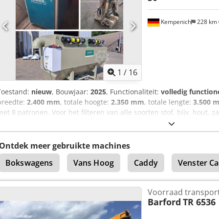
Kempenich
228 km
1
/
16
Toestand:
nieuw
, Bouwjaar:
2025
, Functionaliteit:
volledig function
breedte:
2.400 mm
, totale hoogte:
2.350 mm
, totale lengte:
3.500 
met 8 patronen. Voor het filteren van alle soorten stof, bijv. hout, 
6000 m³/u, elektromotor 9 kW, 3x400 Volt, 50Hz, filteroppervlak: 104 
DIN 60335, pneumatische filterreiniging met 10 min. nalooptijd, stof
Clemco straalcabine (gebruikt) 100 liter. Schroefcompressor Renne
Ontdek meer gebruikte machines
bedrijfsuren. Dodpfx Alex Ai Hpsgsck
Bokswagens
Vans Hoog
Caddy
Venster C
Voorraad transpor
Barford
TR 6536