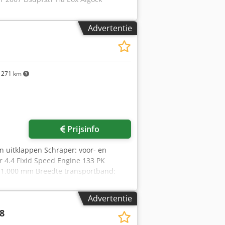
Advertentie
271 km
Prijsinfo
en uitklappen Schraper: voor- en
 4.4 Fixid Speed Engine 133 PK
11.000 mm Breedte transportband:
Advertentie
8