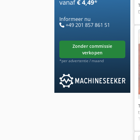
vanaf
€ 4,49
*
Informeer nu
+49 201 857 861 51
zonder commissie
verkopen
*per advertentie / maand