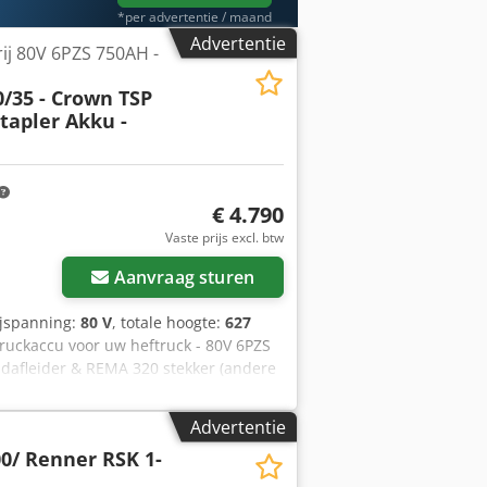
*per advertentie / maand
Advertentie
ij 80V 6PZS 750AH -
/35 - Crown TSP
Stapler Akku -
€ 4.790
Vraag meer foto's aan
Vaste prijs excl. btw
Aanvraag sturen
ijspanning:
80 V
, totale hoogte:
627
truckaccu voor uw heftruck - 80V 6PZS
indafleider & REMA 320 stekker (andere
. 90-100% (C5 capaciteitstest wordt
26 mm Dsdsy Rnp Iopfx Algjck Breedte
Advertentie
gende modellen en meer: Toyota
0/ Renner RSK 1-
bare accumaten beschikbaar, neem