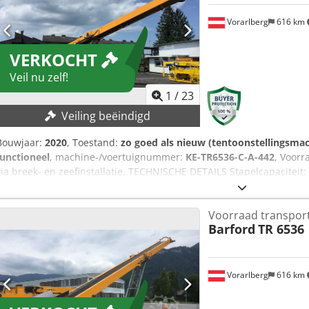
Vorarlberg
616 km
VERKOCHT
Veil nu zelf!
1
/
23
Veiling beëindigd
Bouwjaar:
2020
, Toestand:
zo goed als nieuw (tentoonstellingsma
functioneel
, machine-/voertuignummer:
KE-TR6536-C-A-442
, Voorr
via breek- en zeefinstallatie. TECHNISCHE DETAILS Stapelcapaciteit: 
37°. Bulkdichtheid: 1,7kg/dm³ Stapelcapaciteit (rotatie 0°): 2500 t Sta
Stapelcapaciteit (rotatie 180°): 15000 t Invoermaat: 0 / 200 mm Tr
Voorraad transpor
Breedte transportband: 900 mm Loshoogte: max. 8320 mm Rubberban
Barford
TR 6536
transportbandschraper Dcjdpfx Ajmv E Igolgek Lengte rupsband: 
dieselmotor: 37kW Eigen gewicht: ca. 8000kg VERDER - Kabelafsta
Kop hydraulisch inklapbaar - centraal smeerpunt
Vorarlberg
616 km