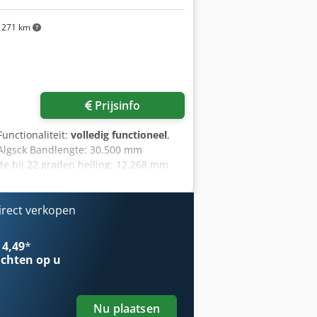
271 km
Prijsinfo
 Functionaliteit:
volledig functioneel
,
Algsck Bandlengte: 30.500 mm
te bij 22 graden helling: 12.268 mm
ng: 16.078 x 2.489 x 3.149 mm (L x B x
irect verkopen
 4,49
*
chten op u
Nu plaatsen