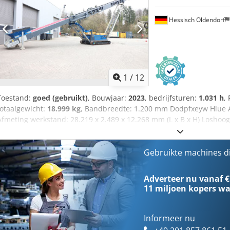
Hessisch Oldendorf
1
/
12
Toestand:
goed (gebruikt)
, Bouwjaar:
2023
, bedrijfsturen:
1.031 h
,
totaalgewicht:
18.999 kg
, Bandbreedte: 1.200 mm Dodpfxeyw Hlue 
Afmeting werkstand: 28.219 x 2.489 x 12.268 mm (L x B x H) Loshoog
Motorfabrikant: Cat C2.8 Bedrijfsgewicht: 18.999 kg Transportafmeti
H) Motorvermogen: 55 kW Capaciteit: ca. 700 t/uur
Gebruikte machines d
Adverteer nu vanaf €
11 miljoen kopers
wa
Informeer nu