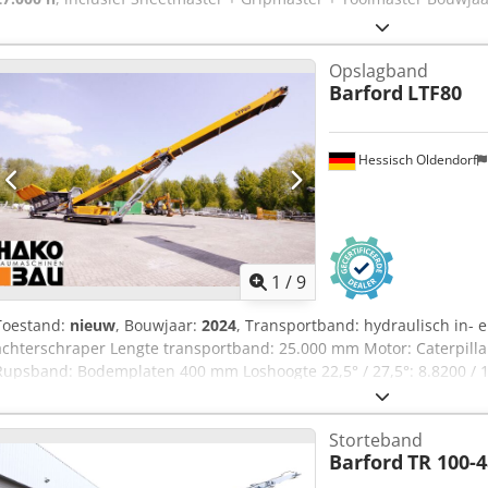
Opslagband
Barford
LTF80
Hessisch Oldendorf
1
/
9
Toestand:
nieuw
, Bouwjaar:
2024
, Transportband: hydraulisch in- 
achterschraper Lengte transportband: 25.000 mm Motor: Caterpillar
Rupsband: Bodemplaten 400 mm Loshoogte 22,5° / 27,5°: 8.8200 / 
1.200 mm Dcedpfeikqxtsx Algok Voedertrechter: Capaciteit 8 m³
Storteband
Barford
TR 100-4