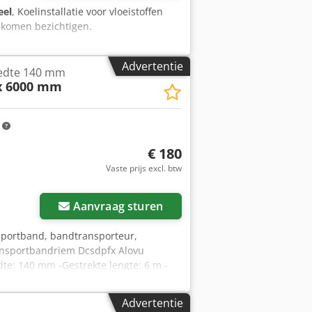
eel
, Koelinstallatie voor vloeistoffen
 komen bezichtigen.
Advertentie
edte 140 mm
x 6000 mm
m
€ 180
Vaste prijs excl. btw
Aanvraag sturen
portband, bandtransporteur,
ansportbandriem Dcsdpfx Alovu
te: 140 mm -Gestrekte lengte: 6 m -
Advertentie