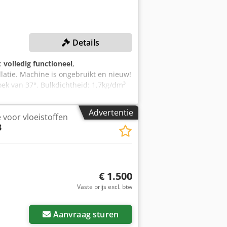
Details
t:
volledig functioneel
,
llatie. Machine is ongebruikt en nieuw!
oek van 37°. Bulkdichtheid: 1,7kg/dm³
00 t Stapelcapaciteit (rotatie 180°):
AA) Breedte transportband: 900 mm
Advertentie
e voor vloeistoffen
sportbandschraper Lengte rupsband:
3
wicht: ca. 8000kg VERDER -
k - Kop hydraulisch inklapbaar -
€ 1.500
Vaste prijs excl. btw
Aanvraag sturen