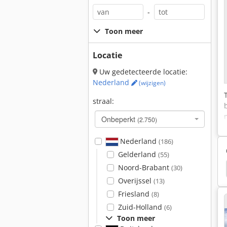
-
Toon meer
Locatie
Uw gedetecteerde locatie:
Nederland
(wijzigen)
straal:
Onbeperkt
(2.750)
Nederland
(186)
Gelderland
(55)
Noord-Brabant
s Koker
Rvs Spoelbak
Rvs Rekken
Auger
(30)
Overijssel
(13)
Friesland
(8)
Zuid-Holland
(6)
Toon meer