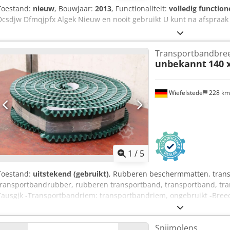
Toestand:
nieuw
, Bouwjaar:
2013
, Functionaliteit:
volledig function
Dcsdjw Dfmqjpfx Algek Nieuw en nooit gebruikt U kunt na afspraak
Transportbandbre
unbekannt
140 
Wiefelstede
228 k
1
/
5
Toestand:
uitstekend (gebruikt)
, Rubberen beschermmatten, trans
transportbandrubber, rubberen transportband, transportband, tr
Tausgjk -Transportbandriem: transportbandriem, ongebruikt -Breed
Afmetingen transport: Ø 660 x 140 mm -Gewicht: 5,9 kg
Snijmolens