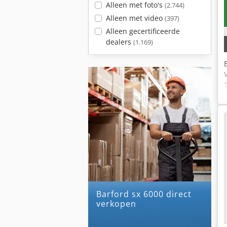
Alleen met foto's
(2.744)
Alleen met video
(397)
Alleen gecertificeerde
dealers
(1.169)
barford sx 6000 direct
verkopen