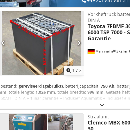
+49 201 857 861 51
Vorkheftruck batter
DIN A
Toyota 7FBMF 30
6000
TSP 7000 - 
Garantie
Mannheim
372 km
1
/
2
Toestand:
gereviseerd (gebruikt)
, batterijcapaciteit:
750 Ah
, batter
mm
, totale lengte:
1.026 mm
, totale breedte:
996 mm
, Geteste hef
750AH - DIN A + 1 jaar garantie + Inclusief Aquamatik + Inclusief e
stekkers kunnen indien nodig gemonteerd worden) + Capaciteit: min
bij levering meegeleverd) + Bouwjaar 2024 Afmetingen: Lengte 1.0
Straalunit
996 mm Hoogte 627 mm Gewicht: ca. 1.730 kg Geschikt voor de vol
Clemco MBX 600
7FBMF30 Toyota 7FBMF35 Crown TSP 6000-D Crown TSP 7000 Gang
30
gerust contact op. Transport mogelijk.