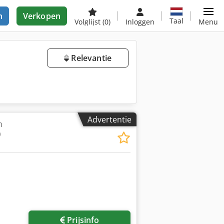
n
Verkopen
Taal
Volglijst
(0)
Inloggen
Menu
Relevantie
Advertentie
m
0
Prijsinfo