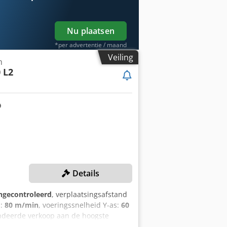
Nu plaatsen
*per advertentie / maand
Veiling
m
 L2
Details
ngecontroleerd
, verplaatsingsafstand
s:
80 m/min
, voeringssnelheid Y-as:
60
ndeerde verkoop aan de hoogste
kbereik: 1.560 mm X-as