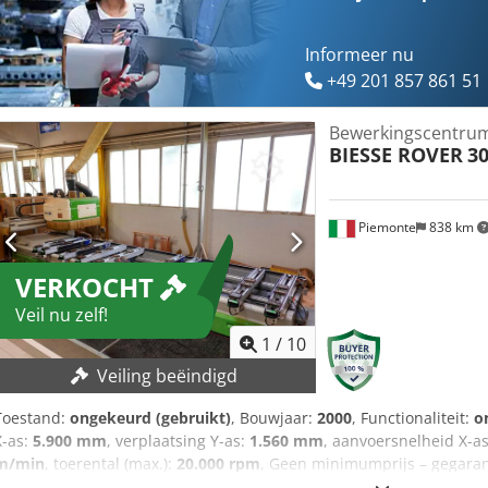
Informeer nu
+49 201 857 861 51
Bewerkingscentru
BIESSE ROVER
30
Piemonte
838 km
VERKOCHT
Veil nu zelf!
1
/
10
Veiling beëindigd
Toestand:
ongekeurd (gebruikt)
, Bouwjaar:
2000
, Functionaliteit:
o
X-as:
5.900 mm
, verplaatsing Y-as:
1.560 mm
, aanvoersnelheid X-a
m/min
, toerental (max.):
20.000 rpm
, Geen minimumprijs – gegara
bieder! TECHNISCHE GEGEVENS X-as werkbereik: 5.900 mm Y-as wer