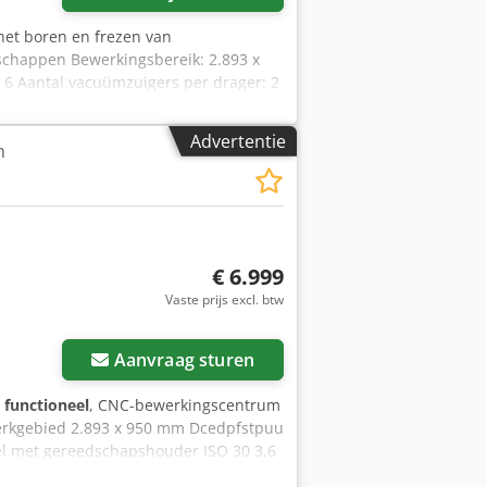
het boren en frezen van
schappen Bewerkingsbereik: 2.893 x
6 Aantal vacuümzuigers per drager: 2
 tot bovenzijde vacuümzuiger ca. 250
elings Vaste groeffrees in X Aantal
Advertentie
m
 boorspindels: X 2 + 2, Y 1+1
 de machine
€ 6.999
Vaste prijs excl. btw
Aanvraag sturen
g functioneel
, CNC-bewerkingscentrum
Werkgebied 2.893 x 950 mm Dcedpfstpuu
l met gereedschapshouder ISO 30 3,6
aag, 6-voudige gereedschapswisselaar.