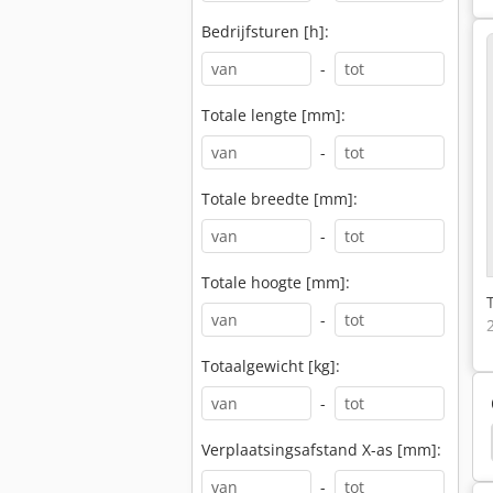
Bedrijfsturen [h]:
-
Totale lengte [mm]:
-
Totale breedte [mm]:
-
Totale hoogte [mm]:
-
Totaalgewicht [kg]:
-
eke
Biesse Rover 321 R
Weeke
Maka Cnc
Verplaatsingsafstand X-as [mm]:
-