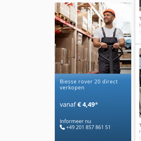
biesse rover 20 direct
verkopen
vanaf
€ 4,49
*
Informeer nu
+49 201 857 861 51