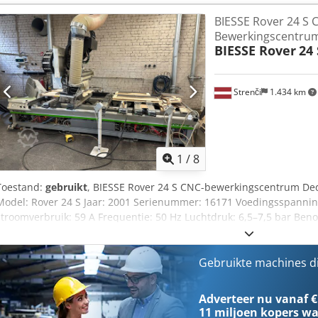
NC410 besturingseenheid Kleurenscherm Totaal opgenomen vermog
BIESSE Rover 24 S 
veiligheidshek ( niet op de foto's ) 3 trapmatten met Becker vacuü
Bewerkingscentru
BIESSE Rover
24 
Strenči
1.434 km
1
/
8
Toestand:
gebruikt
, BIESSE Rover 24 S CNC-bewerkingscentrum Ded
Model: Rover 24 S Jaar: 2001 Serienummer: 16171 Voedingsspanni
stroomverbruik: 59 A Frequentie: 50 Hz Luchtdruk: 6,5–7,5 bar Ben
3.450 kg De machine heeft onderhoud en service nodig.
Gebruikte machines d
Adverteer nu vanaf €
11 miljoen kopers
wa