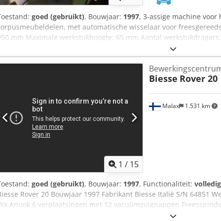
Toestand:
goed (gebruikt)
, Bouwjaar:
1997
, 3-assige machine voor 
corpusmeubeldelen, met automatische wisselaar voor freesgereed
950 mm Maximale werkstukhoogte: 65 mm Aantal werkstukdragers: 
1 freesmotor, 6,8 kW Doorrijhoogte van gereedschapsopname motor
mm 2 gereedschapswisselaars: 3-voudig meereizend en 4-voudig zijd
Bewerkingscentru
verticale boorspindels: 10 Djdpey Iaihefx Anueck Aantal horizontale
Biesse
Rover 20
Vacuümpomp 100 cbm/h Besturing: NC 410 Veiligheidsmatten voor
Malax
1.531 km
1
/
15
Toestand:
goed (gebruikt)
, Bouwjaar:
1997
, Functionaliteit:
volledi
Biesse Rover 20 Bouwjaar 1997 Fabrikant Biesse Italië S/N 64851 
Djx Anuok 6 verplaatsingen met 12 vacuümzuignappen Freesspinde
kW, booreenheid: 10 verticale boren 6 horizontale boren Groevenz