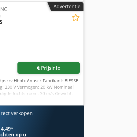
en 10 Kw 400 V , 50 Hz met
Advertentie
CNC
mpomp, 3,0 Kw CE gelabeld 1900 kg
m
S
Prijsinfo
pszrv Hbofx Anusck Fabrikant: BIESSE
ng: 230 V Vermogen: 20 kW Nominaal
odigde luchtstroom: 30 m/s Gewicht:
irect verkopen
 4,49
*
chten op u