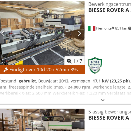
Bewerkingscentru
BIESSE
ROVER A 
Piemonte
851 km
1
/
7
Eindigt over
10
d
20
h
52
min
38
s
Toestand:
gebruikt
, Bouwjaar:
2013
, vermogen:
17,1 kW (23,25 pk)
mm
, freesaspindelsnelheid (max.):
24.000 rpm
, werkende lengte:
2
Werkbereik X-as: 2.500 mm Werkbereik Y-as: 1.320 mm Verplaatsin
plaatgeometrie: 170 mm Werktabel: console- en geleiderailtabel Aa
Verplaatsingssnelheid X-as: 80 m/min Verplaatsingssnelheid Y-as: 
5-assig bewerking
20 m/min Booreenheid Aantal booreenheden: 1 Positie van de boore
BIESSE
ROVER A 
10 Horizontale boorspindels, X-richting: 4 Horizontale boorspindels, 
boorspindels: 16 Freesteken Aantal freestekens: 1 Positie van de f
Automatische gereedschapswisseling: ja Motorvermogen: 13 kW Toe