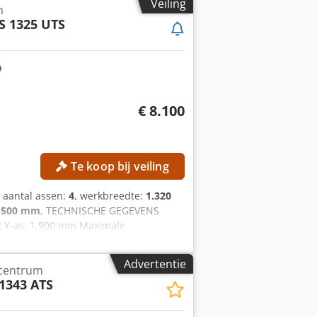
Veiling
m
S 1325 UTS
€ 8.100
Te koop bij veiling
, aantal assen:
4
, werkbreedte:
1.320
.500 mm
, TECHNISCHE GEGEVENS
g Y-as: 1.900 mm Maximale
ntal bestuurde assen: 4
80 m/min Verplaatsingssnelheid Z-as:
Advertentie
scentrum
enheid: boven Verticale boorspindels:
1343 ATS
Y-richting: 2 Totaal aantal
reesteken: boven Bestuurde assen: 4
rental: 24.000 tpm Groeffreeseenheid