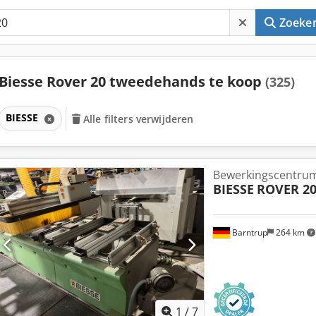
Zoeke
Biesse Rover 20 tweedehands te koop
(325)
BIESSE
Alle filters verwijderen
Bewerkingscentru
BIESSE
ROVER 2
Barntrup
264 km
1
/
7