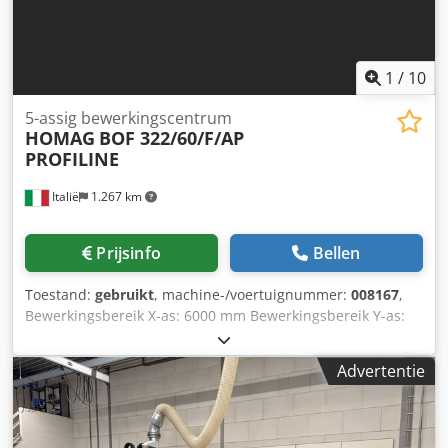
1
/
10
5-assig bewerkingscentrum
HOMAG
BOF 322/60/F/AP
PROFILINE
Italië
1.267 km
Prijsinfo
Bellen
Toestand:
gebruikt
, machine-/voertuignummer:
008167
,
Bewerkingsbereik X-as: 6000 mm Bewerkingsbereik Y-as:
1750 mm Werkvlak: met vacuüm-console-oplegpunten
Vermogen hoofdspindel: 12 kW Aantal gecontroleerde
Advertentie
assen: 5 assen Credpfx Ahex A Hczjtsf Aantal boorspindels:
30 Aantal gereedschapsplaatsen: 72