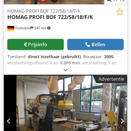
HOMAG PROFI BOF 722/58/18/F/K
HOMAG
PROFI BOF 722/58/18/F/K
Duitsland
347 km
Prijsinfo
Bellen
Toestand:
direct inzetbaar (gebruikt)
, Bouwjaar:
2005
,
verplaatsingsafstand X-as:
6.000 mm
, verplaatsing Y-as:
1.800 mm
, verplaatsingsafstand Z-as:
380 mm
, aantal
assen:
5
, Deze 5-assige HOMAG PROFI BOF 722/58/18/F/K
Advertentie
werd vervaardigd in 2005 en heeft een bewerkingsbereik
van X = 6000 mm, Y = 1800 mm en Z = 380 mm. Hij bevat
een in 2019 vervangen 5-assige vorkkop en twee
meelopende platenwisselaars met elk 18 sleuven. Ideaal
voor geavanceerde houtbewerking, overweeg de
mogelijkheid om dit HOMAG PROFI BOF 722/58/18/F/K CNC
bewerkingscentrum te kopen. Neem contact met ons op
voor meer informatie over deze machine. Cedpfxox D Hxfe
Ahterf