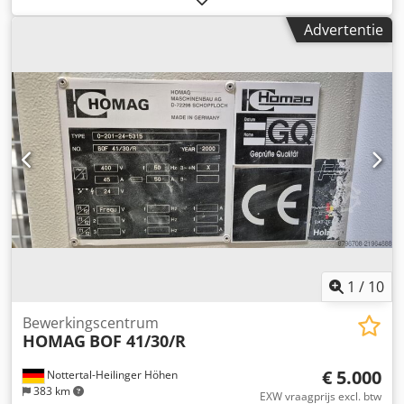
augustus 2026 - Bouwjaar 2008 (jaarlijks onderhouden
Advertentie
door HOMAG) - In 2024 is de hoofdspil gereviseerd -
WoodWop software - AP-tafel (automatische tafel) -
Tafelmaten: 6000 x 1525 mm (10 consoles) - 18,5 kW
hoofdspil / C-as + Flex-5 interface - Bewerking in Y bij
aanslagen voor: 1525 mm - Bewerking in Y bij aanslagen
achter: 1850 mm - Boorkop - Gereedschapswisselaar met
30 posities (ketting) Cjdpfx Ahoy I Dtqjtsrf -
Groeffreesaggregaat in X (draaibaar 0-90°) - Zonder
gereedschappen / aggregaten / spanenafvoer -
Vacuümpomp Bij vragen kunt u gerust contact opnemen.
Meer foto’s/video op aanvraag. Bezichtigen tijdens
productie is mogelijk; we organiseren dit graag voor u.
1
/
10
Bewerkingscentrum
HOMAG
BOF 41/30/R
€ 5.000
Nottertal-Heilinger Höhen
383 km
EXW vraagprijs excl. btw