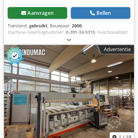
Aanvragen
Bellen
Toestand:
gebruikt
, Bouwjaar:
2000
,
machine-/voertuignummer:
0-201-24-5315
, Functionaliteit:
volledig functioneel
, bedrijfsturen:
999.999 h
, vermogen:
12 kW (16,32 pk)
, ingangsspanning:
400 V
, ingangsstroom:
Advertentie
45 A
, ingangsfrequentie:
50 Hz
, type ingangsstroom:
driefasig
, verplaatsingsafstand X-as:
3.000 mm
,
verplaatsing Y-as:
1.150 mm
, verplaatsingsafstand Z-as:
150 mm
, aantal assen:
3
, aantal posities in het
gereedschapsmagazijn:
12
, controllerfabrikant:
HOMAG
,
aandrijvingstype:
elektrisch
, totale hoogte:
2.650 mm
,
totale lengte:
5.750 mm
, totale breedte:
4.000 mm
,
totaalgewicht:
5.885 kg
, jaar van de laatste revisie:
2023
,
Uitrusting:
CE-markering, documentatie / handleiding
, De
machine is functioneel en wordt vervangen vanwege de
aanschaf van een nieuwe machine. Een bijbehorende
vacuümpomp is bij de prijs inbegrepen. Crjdpfjy Tmc Eex
Ahtjf
1
/
19