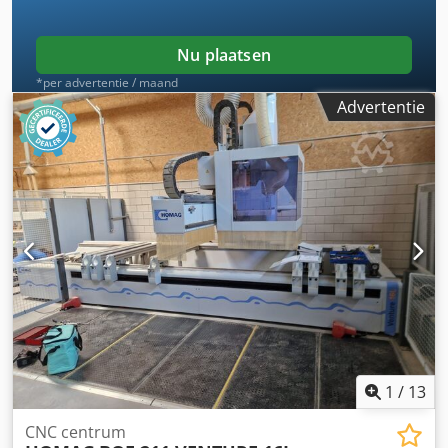
Nu plaatsen
*per advertentie / maand
Advertentie
1
/
13
CNC centrum