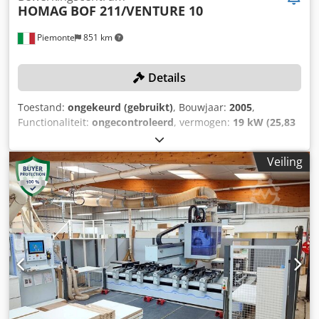
exclusief btw, wijzigingen en fouten voorbehouden. Csdpfx
HOMAG
BOF 211/VENTURE 10
Ahjxk Tumjterf
Piemonte
851 km
Details
Toestand:
ongekeurd (gebruikt)
, Bouwjaar:
2005
,
Functionaliteit:
ongecontroleerd
, vermogen:
19 kW (25,83
pk)
, verplaatsingsafstand X-as:
4.175 mm
, verplaatsing Y-
as:
1.730 mm
, aantal spindels:
20
, Aantal
Veiling
gereedschapsposities in gereedschaprevolver 1:
18
,
TECHNISCHE GEGEVENS Werkbereik X-as: 4.175 mm
Werkbereik Y-as: 1.730 mm Aantal traversen met afzuiging:
8 Aantal posities gereedschapsmagazijn: 18 Spindels
Aantal spindels voor verticale boringen: 17 Codjyttf Sopfx
Ahtorf Aantal spindels voor horizontale boringen in X-
richting: 2 Aantal spindels voor horizontale boringen in Y-
richting: 1 Totaal aantal spindels: 20 Freeseenheid Aantal
gecontroleerde assen: 4 Motorvermogen: 18,5 kW
Automatische gereedschapswissel Vloeistofgekoeld
MACHINEGEGEVENS Totaal geïnstalleerd vermogen: 19 kW