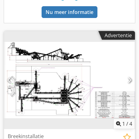
CLK 130 kaakbreker, met zijn hoge sterkte en krachtige
breekcapaciteit, speelt een cruciale rol in de eerste fase
Nu meer informatie
van het proces door effectief grof materiaal te verkleinen.
Ondersteund door een trilvoeder onder de kaakbreker
reguleert het systeem de materiaalstroom en verzorgt het
een homogene voeding van de secundaire impactbreker.
Advertentie
De positionering van al deze units op één platform en het
transport zonder transportbanden besparen ruimte en
bieden onderhoudsgemak en eenvoudige bediening. Deze
innovatieve aanpak draagt bovendien bij aan lagere
operationele kosten door de energie-efficiëntie te
verhogen. De TK150 tertiaire breker en VSI 900 verticale
asbrekers, geplaatst in de fijnbreekfase van de installatie,
maken de productie mogelijk van kubische en
hoogwaardige aggregaten die vooral nodig zijn in asfalt-
en betonproductie. Dankzij deze machines voldoen
korrelvorm en granulometrie van het eindproduct aan
internationale normen en wordt de uiteindelijke
productkwaliteit aanzienlijk verhoogd. De drie horizontale
1
/
4
zeefmachines in het systeem maken een nauwkeurige
classificatie mogelijk van aggregaten in verschillende
Breekinstallatie