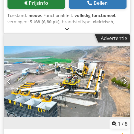
Prijsinfo
Bellen
Toestand:
nieuw
, Functionaliteit:
volledig functioneel
,
vermogen:
5 kW (6,80 pk)
, brandstoftype:
elektrisch
,
leeggewicht:
4.200 kg
, Bouwjaar:
2024
, vulbunker met
bunkergoot bunker-inhoud 10,5m³ S355 / St52-3 trilgoot
Advertentie
met 10mm Hardox 450 slijtplaat goot volledig
spanningsarm gegloeid 2 x onbalansmotoren 2,5kW NIEUW
Cjdpfx Aouqynmohtjrf
1
/
8