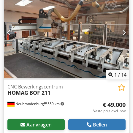
Ahtjf • Aantal freesspindels: 2 • Motorvermogen spindel: 12
kW • Maximaal toerental: 24.000 tpm • Zwenkarm: Ja • 4-
assige machine • Gereedschapsopnamesysteem: HSK-F63 •
Twee gereedschapsmagazijnen: elk 12 gereedschappen •
Dubbel werkbereik • Aantal bedieningsconsoles: 10 •
Vacuümpomp: 2 • Vacuümpompvermogen: 100 m³/u •
Veiligheidsvoorziening: drukmat • CE-markering: Ja
1
/
14
CNC Bewerkingscentrum
HOMAG
BOF 211
€ 49.000
Neubrandenburg
559 km
Vaste prijs excl. btw
Aanvragen
Bellen