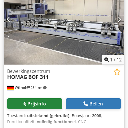
1
/
12
Bewerkingscentrum
HOMAG
BOF 311
Willroth
234 km
Prijsinfo
Bellen
Toestand:
uitstekend (gebruikt)
, Bouwjaar:
2008
,
Functionaliteit:
volledig functioneel
, CNC-
bewerkingscentrum HOMAG BOF 311 Beschikbaar vanaf