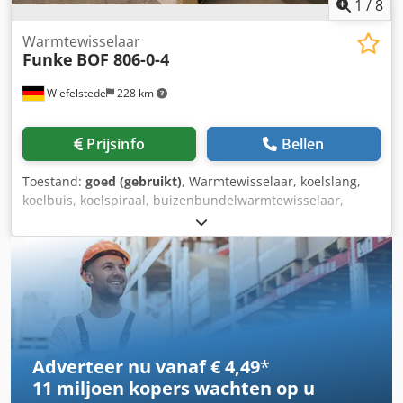
1
/
8
Warmtewisselaar
Funke
BOF 806-0-4
Wiefelstede
228 km
Prijsinfo
Bellen
Toestand:
goed (gebruikt)
, Warmtewisselaar, koelslang,
koelbuis, koelspiraal, buizenbundelwarmtewisselaar,
zeewaterwarmtewisselaar Csdpowu S Rqsfx Ahtjrf -
Fabrikant: Funke, buizenbundelwarmtewisselaar - Type:
BOF 806-0-4 - Inhoud: Mantelruimte 50,7 l / Buisruimte
22,0 l - Bedrijfsdruk: max. 16 / 10 bar - Afmetingen:
2120/285/H305 mm - Gewicht: 146 kg
Adverteer nu vanaf € 4,49
*
11 miljoen kopers
wachten op u