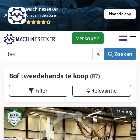
Machineseeker
Naar de app
Gratis in de store
Verkopen
Zoeken
Bof tweedehands te koop
(87)
Filter
Relevantie
Veiling