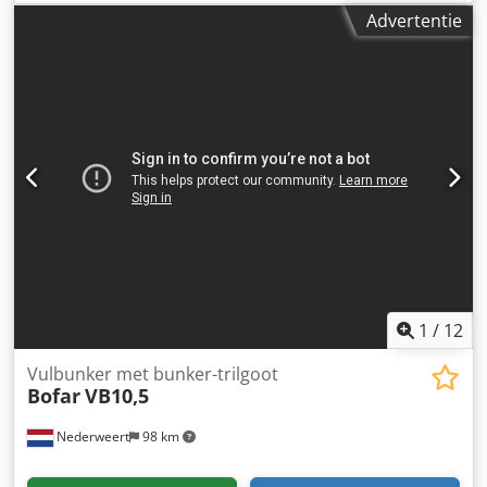
Soldeerdampafzuiging units van Bofa & Weidinger Model:
Advertentie
V250 (Bofa) | WLA250 (Weidinger) Crsdoxp H Ttepfx Ahtef
Voltage: 230V (50Hz) | 1.1A Inclusief stroom kabel.
1
/
12
Vulbunker met bunker-trilgoot
Bofar
VB10,5
Nederweert
98 km