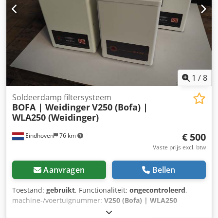
1
/
8
Soldeerdamp filtersysteem
BOFA | Weidinger
V250 (Bofa) |
WLA250 (Weidinger)
€ 500
Eindhoven
76 km
Vaste prijs excl. btw
Aanvragen
Bellen
Toestand:
gebruikt
, Functionaliteit:
ongecontroleerd
,
machine-/voertuignummer:
V250 (Bofa) | WLA250
(Weidinger)
, ingangsspanning:
230 V
, Gebruikte