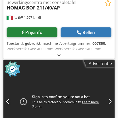
Bewerkingscentra met consoletafel
HOMAG
BOF 211/40/AP
Italië
1.267 km
Prijsinfo
Bellen
Toestand:
gebruikt
, machine-/voertuignummer:
007350
,
Werkbereik X-as: 4000 mm Werkbereik Y-as: 1400 mm
Werkvlak: Met vacuüm-console-opleggingen Cjdpfx Aey
Nkytohtorf Hoofdas-vermogen: 15 kW Aantal
Advertentie
gecontroleerde assen: 4 assen Aantal boorspindels: 30
Aantal gereedschapsplaatsen: 28