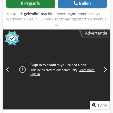
STANDAARD Documentatie- en besturingsteksten: Duits
Prijsinfo
Bellen
Levering uitsluitend zoals afgebeelde gereedschappen en
HSK-houders!
Toestand:
gebruikt
, machine-/voertuignummer:
005521
,
Werkbereik X-as: 4000 mm Csdpfx Ajvctlgehtorf Werkbereik
Y-as: 1400 mm Werkniveau: Met vacuümconsolesteunen
Hoofdspilvermogen: 15 KW Nee. gestuurde assen: 4 assen
Advertentie
Aantal boorspindels: 30 Aantal gereedschapssleuven: 24
1
/
14