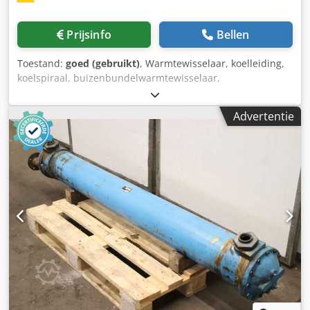
Afvalband Vacuümpompen Gereedschap USB-stick met
CNC-documentatie CE-markering Documentatie
Prijsinfo
Bellen
Veiligheidshek Deurschakelaar Veiligheidslichtgordijn
Toestand:
goed (gebruikt)
, Warmtewisselaar, koelleiding,
koelspiraal, buizenbundelwarmtewisselaar,
zeewaterwarmtewisselaar Cjdswu S Tfepfx Ahtorf -
Fabrikant: Funke, buizenbundelwarmtewisselaar - Type:
Advertentie
BOF 807-0-4 - Inhoud: mantelruimte brons 35,6 l /
buizenruimte koper 15,3 l - Max. werkdruk: 16 / 10 bar -
Afmetingen: 2480/360/H350 mm - Gewicht: 236 kg