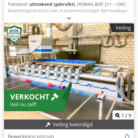
Toestand:
uitstekend (gebruikt)
, HOMAG BOF 211 – CNC-
bewerkingscentrum met 4-assentechnologie Betrouwbaar
CNC-bewerkingscentrum met uitgebreide uitrusting en in
opmerkelijk goede staat ⸻ Technische gegevens •
Veiling
Machinetype: CNC-bewerkingscentrum • Assen: 4-
assentechniek (incl. C-as) • Verplaatsingswegen X/Y/Z: ca.
6.000 × 1.400 × 150 mm • Besturing: HOMAG powerControl
• Verticale hoofdspil: HKS • Gereedschapswisselaar: voor
meerdere gereedschappen • Boorkoppen: voor verticale en
horizontale bewerkingen • Aggregaataansluiting: frezen,
boren, groeven, zagen etc. • Vacuümspansysteem:
rastertafel of consolentafel • Optioneel: kantenaanlijming
en etikettering ⸻ Bijzonderheden • Nauwkeurige
maatvoering, hoge herhalingsprecisie • Robuuste
VERKOCHT
constructie, goed onderhouden staat • Software-
ondersteuning via HOMAG powerTouch / woodWOP •
Veil nu zelf!
Geschikt voor meubel- en interieurbouw ⸻ De
machine is direct beschikbaar. Demontage en transport
1
/
9
kunnen desgewenst door ons serviceteam worden
Veiling beëindigd
verzorgd. ⸻ Contact Maschinenhandel Nord
Gerstenstraße 2 17034 Neubrandenburg 📞 Alle prijzen
Bewerkingscentrum