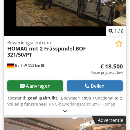
1
/
8
Bewerkingscentrum
HOMAG mit 2 Frässpindel
BOF
321/50/PT
€ 18.500
Berlin
553 km
Vaste prijs excl. btw
Aanvragen
Bellen
Toestand:
goed (gebruikt)
, Bouwjaar:
1998
, Functionaliteit:
volledig functioneel
, CNC-bewerkingscentrum • Homag
BOF 321, bouwjaar 1998 ontworpen voor de productie van
trappen en andere onderdelen. • Homag PC83
Advertentie
besturingssysteem • Werkbereik X = 5200 mm • Werkbereik
Y = 1300 mm • Werkbereik Z = 410 mm Crjdpfsx S Ewrex