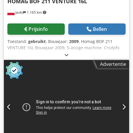
HOMAG
BOF 211 VENTURE 16L
Jasło
1.165 km
Prijsinfo
Bellen
Toestand:
gebruikt
, Bouwjaar:
2009
, Homag BOF 211
VENTURE 16L Bouwjaar 2009, 5-assige machine. Crsdpfx
Ahjzpf Trjtsf
Advertentie