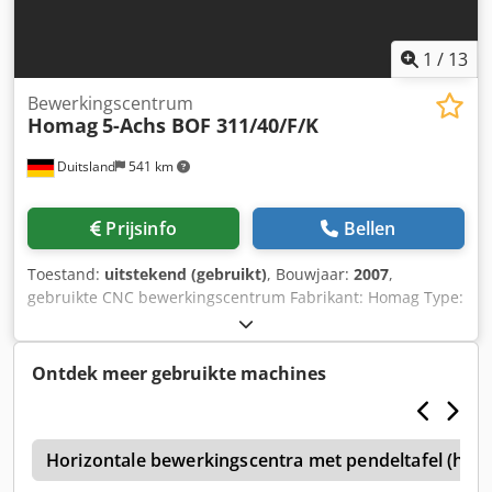
1
/
13
Bewerkingscentrum
Homag
5-Achs BOF 311/40/F/K
Duitsland
541 km
Prijsinfo
Bellen
Toestand:
uitstekend (gebruikt)
, Bouwjaar:
2007
,
gebruikte CNC bewerkingscentrum Fabrikant: Homag Type:
BOF 311/40/F/K Bouwjaar: 2007 Bijzonderheden 5-assige
spil met 15 kW "Drive 5+" (inclusief vibratiesensor)
Werkstukdikte 300 mm incl. spanmiddelen WoodWop 8.0
Ontdek meer gebruikte machines
incl. Windows 7 computer 5-assig CNC
kruissupportmachine; Consoletafel met 8 verschuifbare
consoles, elk met 2 zuignappen, zij- en
l
langsanslagpennen, Crsdezdydzepfx Ahtjf LED-
Horizontale bewerkingscentra met pendeltafel (hout
positieweergave voor vacuümzuignappen 6 stuks