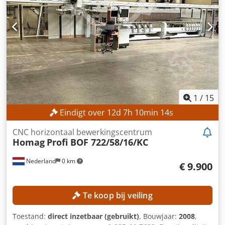
1
/
15
Eindigt over
12
d
7
h
10
min
12
s
CNC horizontaal bewerkingscentrum
Homag
Profi BOF 722/58/16/KC
Nederland
0 km
€ 9.900
Te koop bij veiling
Toestand:
direct inzetbaar (gebruikt)
, Bouwjaar:
2008
,