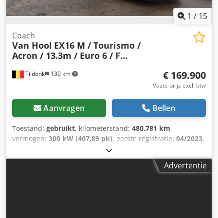
1
/
15
Coach
Van Hool
EX16 M / Tourismo /
Acron / 13.3m / Euro 6 / F...
€ 169.900
Tildonk
139 km
Vaste prijs excl. btw
Aanvragen
Bellen
Toestand:
gebruikt
, kilometerstand:
480.781 km
,
vermogen:
300 kW (407,89 pk)
, eerste registratie:
04/2023
,
brandstoftype:
diesel
, aantal zitplaatsen:
53
, soort
overbrenging:
automatisch
, emissieklasse:
Euro 6
, kleur:
Advertentie
overig
, remmen:
retarder
, Bouwjaar:
2023
, Uitrusting:
ABS,
aanhangwagenkoppeling, airconditioning, cruise control,
geschikt voor mindervaliden
, = Verdere opties en
accessoires = Overige - DVD - Koelkast voorin - Slaapcabine
- Toilet - Webasto Overige - Airconditioning - Rolstoellift =