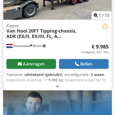
1
/
15
Kipper
Van Hool
20FT Tipping-chassis,
ADR (EX/II, EX/III, FL, A...
€ 9.985
Roosendaal
86 km
vraagprijs excl. btw
Aanvragen
Bellen
Toestand:
uitstekend (gebruikt)
, asconfiguratie:
3 assen
,
toegestane aslast (as 1):
9.000 kg
, toegestane aslast (as 2):
9.000 kg
, toegestane aslast (as 3):
9.000 kg
, eerste
registratie:
04/2005
, totale lengte:
9.060 mm
, totale
breedte:
2.520 mm
, ophanging:
lucht
, bandenmaten:
385/65 R22.5
, wielbasis:
7.450 mm
, Bouwjaar:
2005
,
Uitrusting:
ABS
, = Verdere opties en accessoires = - ADR -
EBS - Liftas - Luchtvering - Schijfremmen = Opmerkingen =