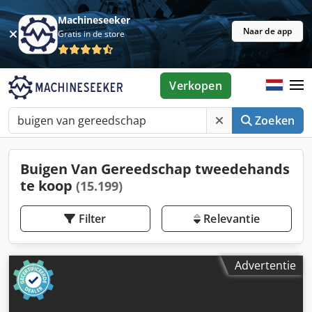
Machineseeker
Naar de app
Gratis in de store
Verkopen
Zoeken
Buigen Van Gereedschap tweedehands
te koop
(15.199)
Filter
Relevantie
Advertentie