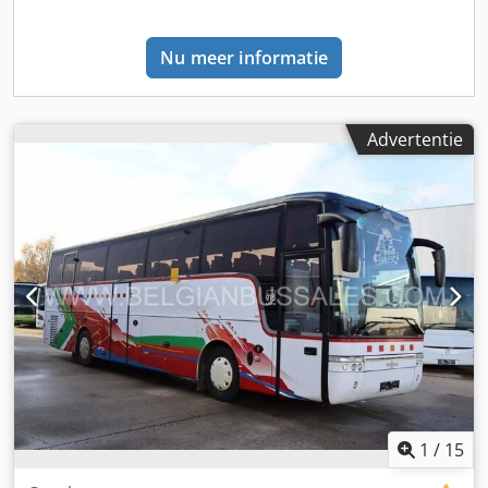
bussen van alle merken, capaciteiten, modellen en in elke
prijsklasse op voorraad. Wij kunnen voor u de juiste
Nu meer informatie
toeristen-, school- of stadsbus vinden, die is afgestemd op
uw behoeften of uw budget. Alle gegevens zijn onder
voorbehoud. Fouten, tussenverkoop en typefouten
voorbehouden. Openingstijden voor bezichtiging van de
Advertentie
gebruikte bussen: ma.-vr.: 08:30 - 12:00 uur, 12:30 - 17:00
uur. Mowimy po Polsku Agata) We spreken uw taal:
Nederlands, Frans, Engels, Spaans, Portugees, Italiaans,
Russisch, Pools en meer.
1
/
15