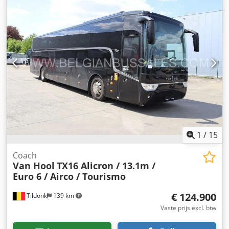
Transportafmetingen: 1800mm x 2250mm x 1400mm (l x b
informatie.
x h) - Transportgewicht [kg]: 2000kg - Transportcolli [st.]: 1
Codpfxjzm N Ris Amyjha Financiële informatie BTW: De
getoonde prijs is exclusief BTW BTW/marge: BTW
verrekenbaar voor ondernemers Levering en inruil altijd
mogelijk van alles in de industriële sectoren Lukas van
Rossum
1
/
15
Coach
Van Hool
TX16 Alicron / 13.1m /
Euro 6 / Airco / Tourismo
€ 124.900
Tildonk
139 km
Vaste prijs excl. btw