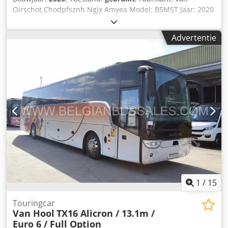
Oirschot Chodpfsznh Ngjx Amyea Model: BSMST Jaar: 2020
Conditie: Gebruikt Serienummer: 201002-K3 Voorraad
nummer: 3414J Kantelhoogte: 970 mm Kantelhoek: 0 - 100°
Advertentie
Max. belasting: max 900 kg Bak: 1000 x 1200 x 800 mm
Uitvoerhoogte: 970 mm Vermogen: 12V Semi-tractie accu
Afmetingen: 1450 x 1150 x 1150 mm Gewicht: 300 kg
1
/
15
Touringcar
Van Hool
TX16 Alicron / 13.1m /
Euro 6 / Full Option