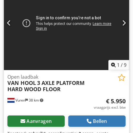
1
/
9
Open laadbak
VAN HOOL
3 AXLE PLATFORM
HARD WOOD FLOOR
€ 5.950
Vuren
38 km
vraagprijs excl. btw
Aanvragen
Bellen