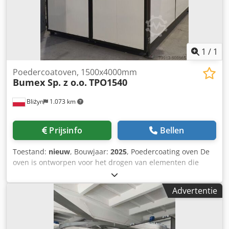
afgesproken voor een bepaalde offerte. Wij leveren
facturen inclusief BTW. Korte levertijden! Mogelijkheid om
machines te bestellen in verschillende, gepersonaliseerde
configuraties en afmetingen! Aarzel niet om contact met
ons op te nemen.
1
/
1
Poedercoatoven, 1500x4000mm
Bumex Sp. z o.o.
TPO1540
Bliżyn
1.073 km
Prijsinfo
Bellen
Toestand:
nieuw
, Bouwjaar:
2025
, Poedercoating oven De
oven is ontworpen voor het drogen van elementen die
geverfd zijn met watergedragen en solventgedragen
verven. Werkafmetingen (mm): 1500 (B) x 4000 (D) x 2000
Advertentie
(H) Technische gegevens: - Opgenomen vermogen: 59 kW.
Uitrusting: - Top transport, - Touch bedieningspaneel, -
Echt koken met ventilator (dezelfde temperatuur in de hele
oven, versnelt het opwarmingsproces van het werkstuk), -