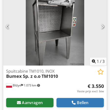
1
/
3
Spuitcabine TM1010, INOX
Bumex Sp. z o.o
TM1010
€ 3.550
Bliżyn
1.073 km
Vaste prijs excl. btw
Aanvragen
Bellen