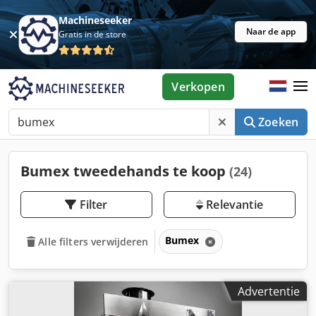
Machineseeker
Naar de app
Gratis in de store
Verkopen
Zoeken
Bumex tweedehands te koop
(24)
Filter
Relevantie
Bumex
Alle filters verwijderen
Advertentie