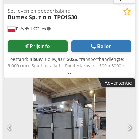
Set: oven en poederkabine
Bumex Sp. z o.o.
TPO1530
Bliżyn
1.073 km
Prijsinfo
Bellen
Toestand:
nieuw
, Bouwjaar:
2025
, transportbandlengte:
3.000 mm
, Spuitinstallatie. Poederlakoven 1500 x 3000 x
1800 mm Poederlakkabine 2800 x 2200 mm Wagner
spuitinstallatie Oven/Droger Technische gegevens:
Advertentie
Werkafmetingen: 1500 x 3000 x 1800 mm met NIKO 24.000
hangrailsysteem • Vermogensopname: 43 kW • Maximale
bedrijfstemperatuur: 220 °C Uitrusting: • NIKO 24.000
hangrailsysteem Csdpsguku Uefx Agueha • Convectie
(gelijke temperatuur in de hele oven) • 2 x ventilatoren voor
luchtcirculatie • Veiligheidssloten voor openen en sluiten.
Poederlakkabine: • Werkinhoud: 2800 x 2200 mm •
Ventilatorvermogen: 2,2 kW • Ventilatorcapaciteit: 10.500
m³/u • Zeer stille werking • Automatische filterreiniging •