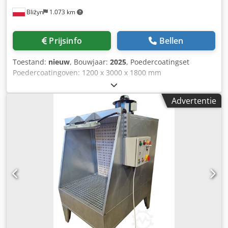
Bliżyn
1.073 km
Prijsinfo
Bellen
Toestand:
nieuw
, Bouwjaar:
2025
, Poedercoatingset
Poedercoatingoven: 1200 x 3000 x 1800 mm
Poedercoatingcabine: 2800 x 2200 mm Oven / Droger
Technische gegevens: Codpfxjg Uw Dko Aguoha
Advertentie
Werkafmetingen: 1200 x 3000 x 1800 mm
Vermogensopname: 33 kW Maximale bedrijfstemperatuur:
230°C Uitrusting: Binnenwagen Buitenwagen Hete
luchtcirculatie (gelijkmatige temperatuurverdeling in de
hele oven) Veiligheidssloten voor veilig openen en sluiten
Poedercoatingcabine Werkafmetingen: 2800 x 2200 mm
Ventilatorvermogen: 2,2 kW Luchtcapaciteit van de
ventilator: 10.500 m³/u Zeer stille werking Automatische
filterreiniging KIES VOOR BUMEX SP. Z O.O. Zeer hoge
kwaliteit van de op de markt aangeboden machines.
Professioneel advies en service. Garantie. Garantie- en
after-sales service. Volledige technische documentatie.