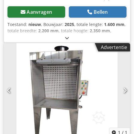
Aanvragen
Bellen
Toestand:
nieuw
, Bouwjaar:
2025
, totale lengte:
1.600 mm
,
totale breedte:
2.200 mm
, totale hoogte:
2.350 mm
,
totaalgewicht:
250 kg
, type ingangsstroom:
driefasig
,
werkbreedte:
1.400 mm
, spuitcabine, verfwand, afzuiging
Advertentie
TQN1414 Met uitworp naar rechts of links.
Werkafmetingen (mm): 1400 (B) x 1400 (H) x 800 (D) Totale
afmetingen (mm): 1600 (B) x 2350 (H) x 1250 D
SPECIFICATIE: • Ventilatorvermogen 1,5 kW, • Capaciteit
6.500 m³/u, • 2 x 100% polyesterfilters • Filtratiegraad van
99,9%, • IP 66 bedieningspaneel, • Automatische
filterreiniging • Hermetische verlichting IP 65. •
Inktreservoir Hut direct beschikbaar (voorraadstatus) KIES
VOOR BUMEX SP. Z O.O. Er worden machines van zeer
hoge kwaliteit op de markt aangeboden. Professioneel
advies en service. Cjdsd S N I Njpfx Agusha Garantie.
Garantie en service na de garantie. Volledige technische
documentatie. 100% tevredenheid van onze klanten. Alle
producten van het merk BUMEX SP. Z O.O. zijn EC-
1
/
1