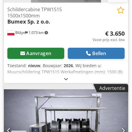
Schildercabine TPW1515
1500x1500mm
Bumex Sp. z o.o.
€ 3.650
Bliżyn
1.073 km
Vaste prijs excl. btw
Aanvragen
Bellen
Toestand:
nieuw
, Bouwjaar:
2026
, Wij bieden u:
Muurschildering TPW1515 Werkafmetingen (mm): 1500 (B)
x 800 (D) x 1500 (H). Totale afmetingen (mm): 1800 (B) x
1200 (D) x 2200 (H) Standaard uitrusting: -
Advertentie
Ventilatorvermogen: 1,5 kW, - Capaciteit: 8 640 m³/h, -
Compressie: 930 Pa, - Verlichting: 2 x 36 W, -
Explosieveilige Ex-ventilator, - 3-traps luchtfiltering,
Chjdpfog Sikrjx Aguoa - Kleurenstopfilter, - filtervlies, -
Bedieningspaneel IP 66, - Hermetische verlichting IP 65.
Onze cabines worden gekenmerkt door een zeer hoge
afwerkingskwaliteit, veiligheid in gebruik en de aanpassing