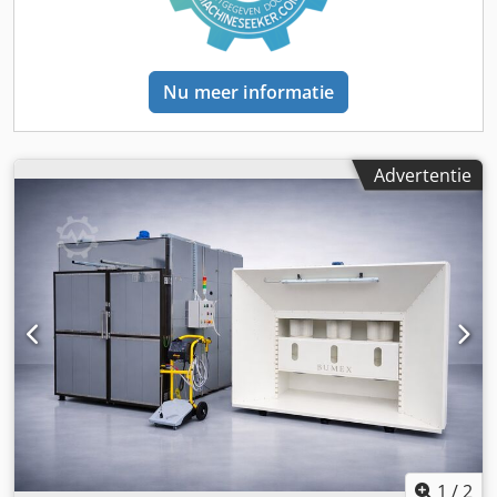
ontstoffingssystemen, afzuigsystemen en industriële
recuperatie. KIES BUMEXBUMEX SP. Z O.O. Zeer hoge
kwaliteit van op de markt aangeboden machines.
Professioneel advies en service. Garantie. Garantie en
Nu meer informatie
service na garantie. Volledige technische documentatie.
100% klanttevredenheid. Alle BUMEX SP. Z O.O. WE
certificaat. Wij bieden ons eigen transport aan - prijzen
worden per keer afgesproken voor een bepaalde offerte.
Advertentie
Wij geven BTW-facturen uit. Korte levertijden! Mogelijkheid
om machines in verschillende, gepersonaliseerde
configuraties en afmetingen te bestellen! Aarzel niet om
contact met ons op te nemen.
1
/
2