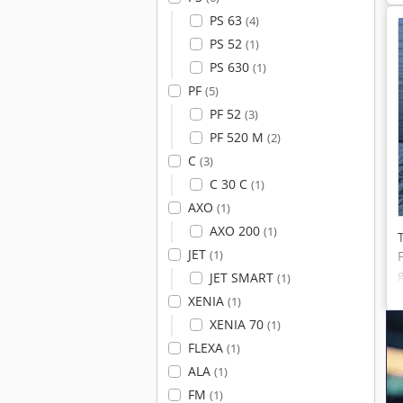
PS 63
(4)
PS 52
(1)
PS 630
(1)
PF
(5)
PF 52
(3)
PF 520 M
(2)
C
(3)
C 30 C
(1)
AXO
(1)
AXO 200
(1)
JET
(1)
JET SMART
(1)
XENIA
(1)
XENIA 70
(1)
FLEXA
(1)
ALA
(1)
FM
(1)