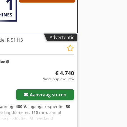
en financiële ondersteuning via lease
Advertentie
ei R 51 H3
 km
€ 4.740
Vaste prijs excl. btw
Aanvraag sturen
panning:
400 V
, ingangsfrequentie:
50
dschapdiameter:
110 mm
, aantal
anse productie – Stil werkend
x Aixsrf – Schaafhoogte: 250 mm –