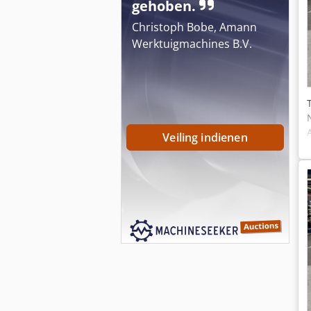
gehoben.
Christoph Bobe, Amann
Werktuigmachines B.V.
Veiling indienen