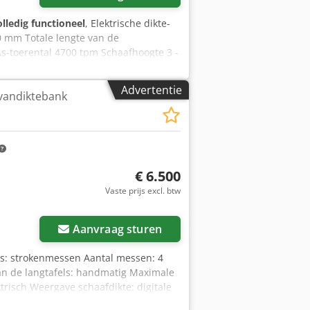
olledig functioneel
, Elektrische dikte-
0 mm Totale lengte van de
s-toerental 4700 tpm Schaafhoogte 3 -
Advertentie
vandiktebank
€ 6.500
Vaste prijs excl. btw
Aanvraag sturen
s: strokenmessen Aantal messen: 4
an de langtafels: handmatig Maximale
trisch Weergave schaafdikte: digitale
erwals: staal Cedpfx Aioxgn N Rexsrf