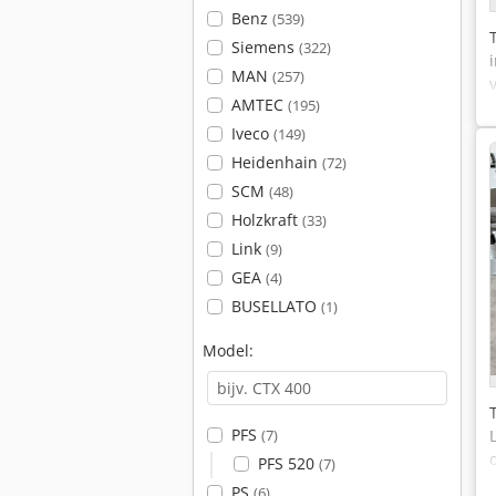
Benz
(539)
Siemens
(322)
MAN
(257)
AMTEC
(195)
Iveco
(149)
Heidenhain
(72)
SCM
(48)
Holzkraft
(33)
Link
(9)
GEA
(4)
BUSELLATO
(1)
Model:
PFS
(7)
PFS 520
(7)
PS
(6)