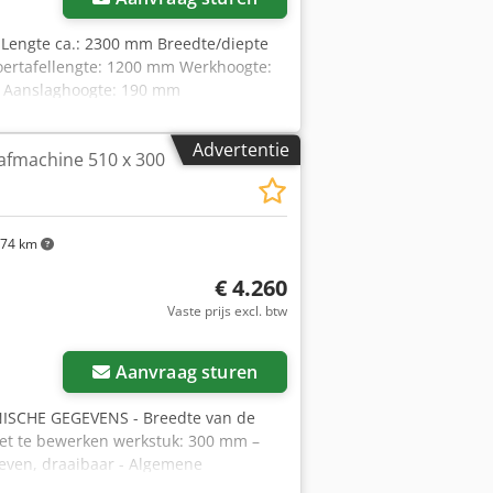
Lengte ca.: 2300 mm Breedte/diepte
voertafellengte: 1200 mm Werkhoogte:
 Aanslaghoogte: 190 mm
ing (dikteschaaf): 120 mm Hoofdmotor:
mm Toelichting benodigde ruimte: De
Advertentie
afmachine 510 x 300
ebruikslengtes. Machinebehuizing
e: 1000 mm Breedte: 3500 mm
 benodigde ruimte om het aanbevolen
le werkhoogte: 3,5 mm Maximale
74 km
 V Crodpoxtgz Eofx Aixsf Fases: 3 Ph
 Aantal schaafmessen: 4 st.
€ 4.260
2/18 m/min Beschikbaarheid: op korte
Vaste prijs excl. btw
Aanvraag sturen
SCHE GEGEVENS - Breedte van de
het te bewerken werkstuk: 300 mm –
reven, draaibaar - Algemene
dreven afvoerwals – van onder: -