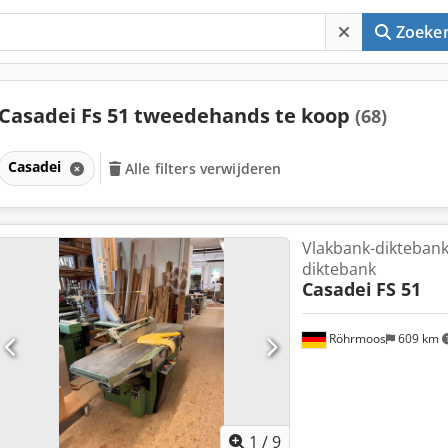
Zoeke
Casadei Fs 51 tweedehands te koop
(68)
Casadei
Alle filters verwijderen
Vlakbank-diktebank
diktebank
Casadei
FS 51
Röhrmoos
609 km
1
/
9