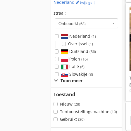
Nederland
(wijzigen)
straal:
Onbeperkt
(68)
Nederland
(1)
Overijssel
(1)
Duitsland
(36)
Polen
(16)
Italië
(6)
Slowakije
(3)
Toon meer
Toestand
Nieuw
(28)
Tentoonstellingsmachine
(10)
Gebruikt
(30)
Thicknesser
Casadei
Martin Transline 1228