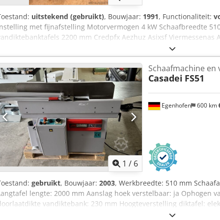
Toestand:
uitstekend (gebruikt)
, Bouwjaar:
1991
, Functionaliteit:
v
instelling met fijnafstelling Motorvermogen 4 kW Schaafbreedte 51
vandiktebanktafels 2200 mm Credpfx Aezhuz Asixsf Viermessenas A
230 mm Voederingssnelheden 8 + 14 m/min Gewicht ca. 750 kg
Schaafmachine en 
Casadei
FS51
Egenhofen
600 km
1
/
6
Toestand:
gebruikt
, Bouwjaar:
2003
, Werkbreedte: 510 mm Schaafa
Langtafel lengte: 2000 mm Aanslag hoek verstelbaar: ja Ophogen v
doorlaatdikte vandiktebank: 230 mm Hoogteverstelling diktafel: elek
aanduiding Doorvoersnelheid: 7 / 14 m/min Aanvoerwals: staal Afvo