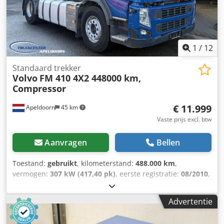
1
/
12
Standaard trekker
Volvo
FM 410 4X2 448000 km,
Compressor
€ 11.999
Apeldoorn
45 km
Vaste prijs excl. btw
Aanvragen
Bellen
Toestand:
gebruikt
, kilometerstand:
488.000 km
,
vermogen:
307 kW (417,40 pk)
, eerste registratie:
08/2010
,
brandstoftype:
diesel
, asconfiguratie:
4x2
, wielbasis:
3.800
mm
, brandstof:
diesel
, kleur:
overig
, bestuurderscabine:
Advertentie
slaapcabine
, emissieklasse:
Euro 5
, totale lengte:
5.990
mm
, totale breedte:
2.550 mm
, toegestane aslast (as 1):