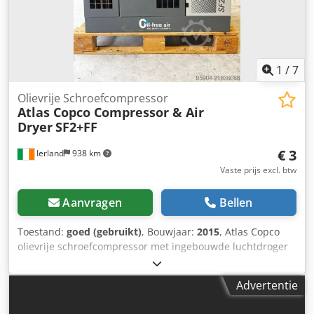
gebruikt en heeft dus weinig bedrijfsuren. Op verzoek
kunnen wij de bedrijfsuren aflezen en de compressor laten
draaien.
1
/
7
Olievrije Schroefcompressor
Atlas Copco Compressor & Air
Dryer
SF2+FF
€ 3
Ierland
938 km
Vaste prijs excl. btw
Aanvragen
Bellen
Toestand:
goed (gebruikt)
, Bouwjaar:
2015
, Atlas Copco
olievrije schroefcompressor met ingebouwde luchtdroger
Model SF2+FF 7,75 bar / 112 PSI Bouwjaar 2015 400 volt
driefasig, 2,2 kW / 3 pk, 2885 tpm 8,9 CFM / 4,21 l/s Zeer
Advertentie
weinig gebruikt Chodpfxey Iplfe Aklea Afkomstig uit
farmaceutische faciliteit