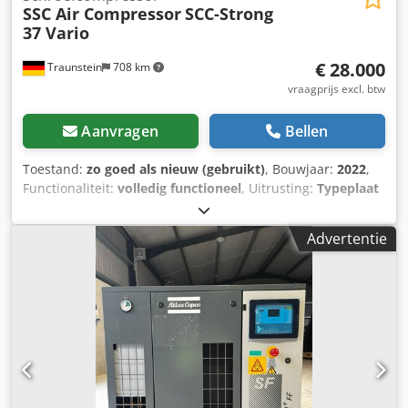
SSC Air Compressor
SCC-Strong
37 Vario
€ 28.000
Traunstein
708 km
vraagprijs excl. btw
Aanvragen
Bellen
Toestand:
zo goed als nieuw (gebruikt)
, Bouwjaar:
2022
,
Functionaliteit:
volledig functioneel
, Uitrusting:
Typeplaat
beschikbaar, documentatie / handleiding, koeldroger
,
Container bevat de volgende inhoud: - 10ft
Advertentie
opslagcontainer, nieuw / kleur: antracietgrijs - SSC-Strong
37 Vario • Schroefcompressor met toerentalregeling •
Volumestroom bij 8 bar: 6,3 m³/min • Afmetingen (LxBxH):
1432 x 1000 x 1480 mm • Gewicht: 705 kg Chedjxc T Evspfx
Aklea - 2 persluchttanks van 500 l o Met AD2000-keuring o
Horizontaal liggend - 2 condensafscheiders Ecomat 31 - 2
armaturensets - SCC-koeldroger DRA480 o ISO 8573 – 1,
klasse 4 o Koelmiddel R407C o Capaciteit 480 m³ - Voorfilter
FIL934-P - Fijnfilter FIL934-M De compressor is nauwelijks