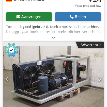
€ 420
Vaste prijs excl. btw
Aanvragen
Bellen
Toestand:
goed (gebruikt)
, Koelcompressor, koelmachine,
koelaggregaat, koelcompressor, koelverdichter, verdichter,
motorverdichter, scheidingskapverdichter, koelaggregaat,
hermetische compressor -Fabrikant: Copeland,
Advertentie
compressor, koelcompressor, type ZR11M3-TWD-561 -
Spanning: 380-420V / 50 Hz -Technische gegevens: zie foto
van het typeplaatje Chedpfeyk Tg Djx Aklsa -Aantal: 2
compressoren beschikbaar -Prijs: per stuk -Afmetingen:
380/330/H550 mm -Gewicht: 91 kg/stuk