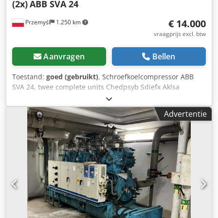
(2x)
ABB SVA 24
€ 14.000
Przemyśl
1.250 km
vraagprijs excl. btw
Aanvragen
Bellen
Toestand:
goed (gebruikt)
, Schroefkoelcompressor ABB
SVA 24, twee complete units Chedpsyb Sdiefx Aklsa
Bouwjaar: 1991 Gemaakt in Duitsland In goede werkende
staat
Advertentie