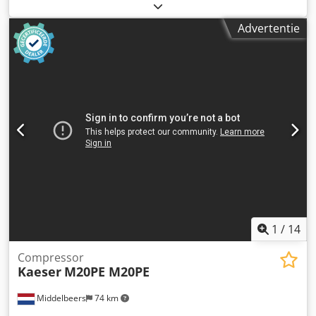
betrouwbare stroom perslucht direct op de plaats van
gebruik, zonder dat er een aparte ruimte nodig is. De ECB
Advertentie
– SCB serie, vervaardigd volgens hoge kwaliteitsnormen,
maakt gebruik van componenten van toonaangevende
merken, wat betrouwbaarheid en traceerbaarheid
garandeert. 7,5 kW, 8 bar, 1000 l/min. Zeer weinig
draaiuren – slechts 1351 bedrijfsuren. Compleet met set
van drie filters. Cedpfoxaxr Nsx Akleha
1
/
14
Compressor
Kaeser
M20PE M20PE
Middelbeers
74 km