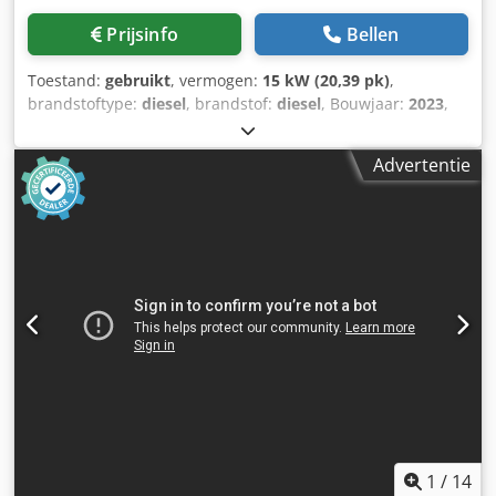
Prijsinfo
Bellen
Toestand:
gebruikt
, vermogen:
15 kW (20,39 pk)
,
brandstoftype:
diesel
, brandstof:
diesel
, Bouwjaar:
2023
,
bedrijfsturen:
82 h
, Bouwjaar: 2023 Toepassingsgebied:
Bouw CE-markering: ja Prijs: Op aanvraag Serienummer:
Advertentie
WKA0N0500P9308038 Cedpfx Aksxuu Iieleha Neem contact
op met Ernst van Hek voor meer informatie.
Doorvoercapaciteit: 120 m3/uur
1
/
14