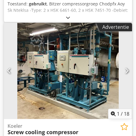
Toestand:
gebruikt
, Bitzer compressorgroep Chodpfx Aoy
Sk Nteklsa -Type: 2 x HSK 6461-60, 2 x HSK 7451-70 -Debiet:
2 x 165 m3/u, 2 x 192 m3/u -Koelcapaciteit: 620 kW bij
0°C/40°C, 520 kW bij -5°C/40°C, 420 kW bij -10°C/40°C -
Advertentie
Afmetingen van de unit: 4300 x 1200 x 1500 mm -Op
voorraad: 1 stuk
1
/
18
Koeler
Screw cooling compressor