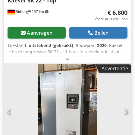
Kaeser
SK 22 - Top
€ 6.800
Bitburg
257 km
Vaste prijs excl. btw
Aanvragen
Bellen
Toestand:
uitstekend (gebruikt)
, Bouwjaar:
2020
, Kaeser
schroefcompressor SK 22 - 11 bar - in uitstekende staat -
Cedpfezrhh Dox Akleha Volume bij 11,0 bar (g) 1,67 m³/min
Elektrisch vermogen van de gehele installatie bij 11,0 bar
Advertentie
(g) 13,7 kW Max. overdruk 11,00 bar Rendement
aandrijfmotor bij vollast 91,2 % Energie-efficiëntieklasse
aandrijfmotor IE3 Nominaal vermogen aandrijfmotor 11,0
kW Toerental aandrijfmotor 2960 tpm Beschermingsklasse
aandrijfmotor IP 55 Elektrische aansluiting 400V / 3 / 50Hz
Temperatuur van de perslucht, hoger dan de
omgevingstemperatuur (bij +20°C, 30% relatieve
luchtvochtigheid) 6 K Geluidsdrukniveau 66 dB(A) Max.
bruikbare hoeveelheid warme lucht 2500 m³/h Aansluiting
perslucht G 1 Inhoud koelvloeistof 7,0 l Type koelvloeistof:
Kompressor SIGMA FLUID MOL Afmetingen (B x D x H) 750