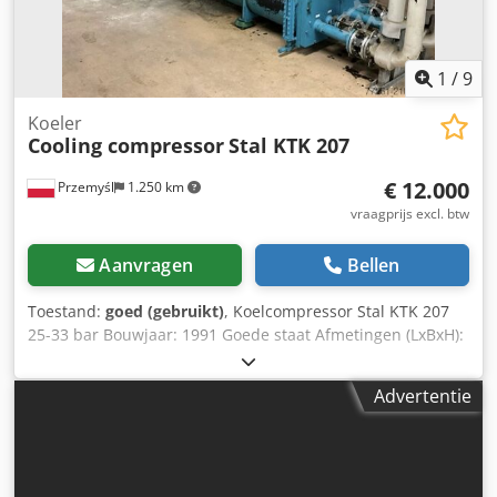
1
/
9
Koeler
Cooling compressor
Stal KTK 207
€ 12.000
Przemyśl
1.250 km
vraagprijs excl. btw
Aanvragen
Bellen
Toestand:
goed (gebruikt)
, Koelcompressor Stal KTK 207
25-33 bar Bouwjaar: 1991 Goede staat Afmetingen (LxBxH):
4700x2200x1450 mm Chedeyb Rqujpfx Akloa
Advertentie