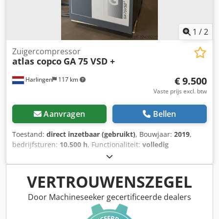
mm x 895 mm x 1260 mm Gewicht 312 kg Locatie: direct uit
voorraad, 54634 Bitburg - direct leverbaar -
1
/
2
Zuigercompressor
atlas copco
GA 75 VSD +
€ 9.500
Harlingen
117 km
Vaste prijs excl. btw
Aanvragen
Bellen
Toestand:
direct inzetbaar (gebruikt)
, Bouwjaar:
2019
,
bedrijfsturen:
10.500 h
, Functionaliteit:
volledig
functioneel
, totaalgewicht:
898 kg
, vermogen:
75 kW
(101,97 pk)
, volumestroom:
476 m³/u
, druk (max.):
13 bar
,
type koeling:
lucht
, Uitrusting:
Typeplaat beschikbaar,
VERTROUWENSZEGEL
documentatie / handleiding
, nette goed werkende
schroefcompressor 75 KW Freqentiegestuurd
Door Machineseeker gecertificeerde dealers
Chsdpjzrihrjfx Aklsa