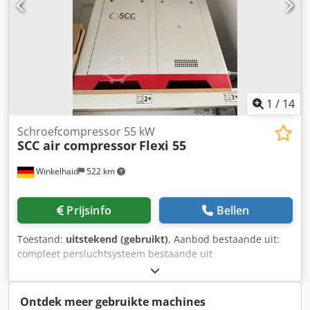
1
/
14
Schroefcompressor 55 kW
SCC air compressor
Flexi 55
Winkelhaid
522 km
Prijsinfo
Bellen
Toestand:
uitstekend (gebruikt)
, Aanbod bestaande uit:
compleet persluchtsysteem bestaande uit
schroefcompressor SCC Flexi 55kW, luchtgekoeld,
koeldroger SCC DRA 480, slechts ca. 2000 bedrijfsuren
onder belasting, persluchtketel 1000 liter merk OKS,
Ontdek meer gebruikte machines