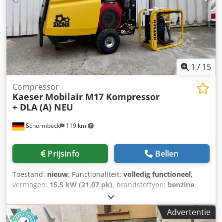
1
/
15
Compressor
Kaeser
Mobilair M17 Kompressor
+ DLA (A) NEU
Schermbeck
119 km
Prijsinfo
Bellen
Toestand:
nieuw
, Functionaliteit:
volledig functioneel
,
vermogen:
15,5 kW (21,07 pk)
, brandstoftype:
benzine
,
kleur:
geel
, bedrijfsklaar gewicht:
205 kg
, Bouwjaar:
2026
,
Kaeser Mobilair M17 bouwcompressor incl. DLA (A) –
Advertentie
NIEUW | 1,0 m³/min volumestroom | 15 bar bedrijfsdruk |