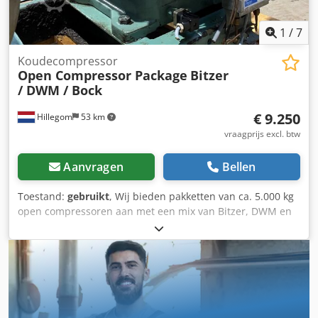
1
/
7
Koudecompressor
Open Compressor Package
Bitzer
/ DWM / Bock
€ 9.250
Hillegom
53 km
vraagprijs excl. btw
Aanvragen
Bellen
Toestand:
gebruikt
, Wij bieden pakketten van ca. 5.000 kg
open compressoren aan met een mix van Bitzer, DWM en
Bock. Dit pakket is samengesteld voor handel, export en
voorraadopbouw en wordt als één complete partij
verkocht. Dit pakket gaat weg voor één vaste pakketprijs.
Geen losse verkoop. Chodpfxoycvkvs Akloa Bij vragen of
voor meer beschikbaarheid neem dan contact met ons op