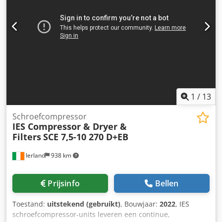
1
/
13
Schroefcompressor
IES Compressor & Dryer &
Filters
SCE 7,5-10 270 D+EB
Ierland
938 km
Prijsinfo
Bellen
Toestand:
uitstekend (gebruikt)
, Bouwjaar:
2022
, IES
schroefcompressor-units leveren een continue,