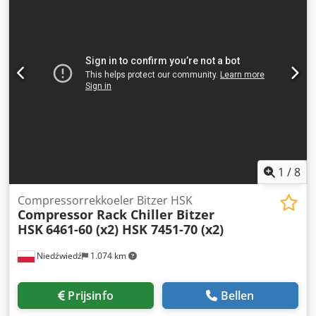
1
/
8
Compressorrekkoeler Bitzer HSK
Compressor Rack Chiller Bitzer
HSK
6461-60 (x2) HSK 7451-70 (x2)
Niedźwiedź
1.074 km
Prijsinfo
Bellen