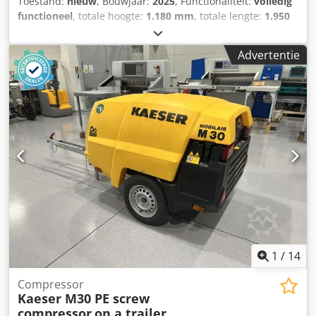
Toestand:
nieuw
, Bouwjaar:
2025
, Functionaliteit:
volledig
functioneel
, totale hoogte:
1.180 mm
, totale lengte:
1.950
mm
, totale breedte:
600 mm
, Kan met factuur verkocht
worden maar ik ben BTW vrijgesteld dus heeft weinig zin.
Advertentie
Zeker voor zo een koopje, nog geen 3000 euro voor een
toestel dat nieuw net geen 9000 euro kost. Nooit gebruikt,
dus nieuw Chjdpfx Akozlvahjlsa Alle info over het toestel
vind je op de foto's.
1
/
14
Compressor
Kaeser M30 PE screw
compressor
on a trailer