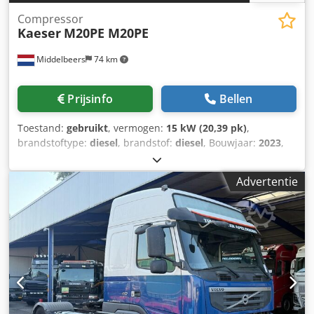
Compressor
Kaeser
M20PE M20PE
Middelbeers
74 km
Prijsinfo
Bellen
Toestand:
gebruikt
, vermogen:
15 kW (20,39 pk)
,
brandstoftype:
diesel
, brandstof:
diesel
, Bouwjaar:
2023
,
bedrijfsturen:
172 h
, Bouwjaar: 2023 Toepassing:
Bouwsector CE-markering: ja Prijs: Op aanvraag Chjdpfx
Advertentie
Akexuu Nmjlea Serienummer: WKA0N0500P9093839
Doorvoercapaciteit: 120 m3/u