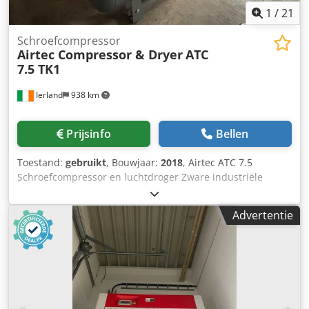
1
/
21
Schroefcompressor
Airtec Compressor & Dryer
ATC
7.5 TK1
Ierland
938 km
Prijsinfo
Bellen
Toestand:
gebruikt
, Bouwjaar:
2018
, Airtec ATC 7.5
Schroefcompressor en luchtdroger Zware industriële
compressor. Specificaties Bouwjaar: 2018 Cjdpjzf Ivujfx
Akleha Motorvermogen: 7,5 kW (10PK) Maximale druk: 8
Advertentie
bar Vrije luchtopbrengst: 1,1 m³/min Tankcapaciteit opties:
500 liter Stroomvoorziening: 3-fase stroom Pomptype:
Riem-aangedreven, gietijzeren zuiger