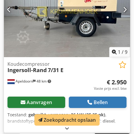
x 1100 mm Cjdpfx Akszrtr Ueleha Gewicht: ca. 220 - 240 kg
(varieert enigszins afhankelijk van de uitvoering)
Elektrische aansluiting: 400 V / 3 fasen / 50 Hz
1
/
9
Koudecompressor
Ingersoll-Rand
7/31 E
€ 2.950
Apeldoorn
48 km
Vaste prijs excl. btw
Aanvragen
Bellen
Toestand:
gebruikt
, vermogen:
26 kW (35,35 pk)
,
Zoekopdracht opslaan
brandstoftype:
diesel
, kleur:
overig
, brandstof:
diesel
,
Bouwjaar:
2006
, bedrijfsturen:
1.230 h
, Technische
informatie Aantal cilinders: 3 Aandrijflijn Aandrijving: