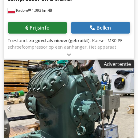
Radom
1.093 km
Prijsinfo
Bellen
Toestand:
zo goed als nieuw (gebruikt)
, Kaeser M30 PE
schroefcompressor op een aanhanger. Het apparaat
verkeert in perfecte staat, als nieuw. Het apparaat is
afkomstig uit een magazijn en is nog nooit gebruikt.
Advertentie
Slechts 50 gebruiksuren. Technische specificaties:
Werkdruk: 7 bar Motorvermogen: 18,2 kW Automatische
start Capaciteit: 3 m3/min Gewicht: 595 kg Cedpfx Akozlaa
Ejljha Bouwjaar: 2022/12