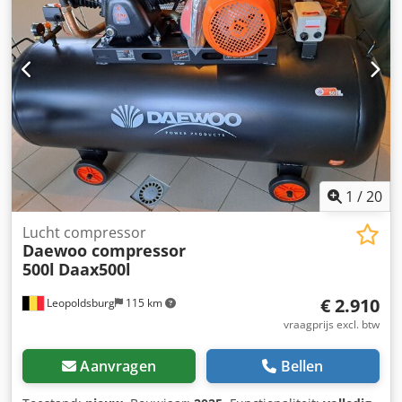
1
/
20
Lucht compressor
Daewoo compressor
500l
Daax500l
€ 2.910
Leopoldsburg
115 km
vraagprijs excl. btw
Aanvragen
Bellen