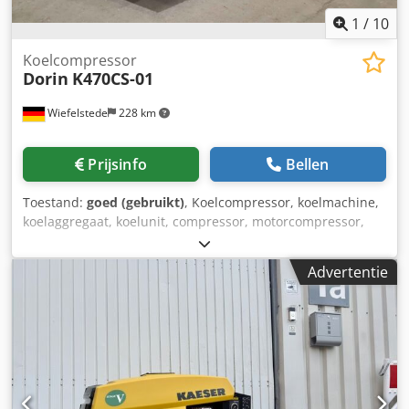
1
/
10
Koelcompressor
Dorin
K470CS-01
Wiefelstede
228 km
Prijsinfo
Bellen
Toestand:
goed (gebruikt)
, Koelcompressor, koelmachine,
koelaggregaat, koelunit, compressor, motorcompressor,
koelinstallatie - Fabrikant: Dorin, koelcompressor, compleet
koelaggregaat - Type: UA - K470CS-01 - Vermogen: 3,48 kW
Advertentie
/ 1450 tpm - Debiet: 23,37 m³/h - Max. bedrijfsdruk: 30,5
bar - Aantal: 2 stuks beschikbaar - Prijs: per stuk Csdpfx
Akoif Hunoloha - Afmetingen: 1900/1000/H940 mm -
Gewicht: 304 kg/stuk