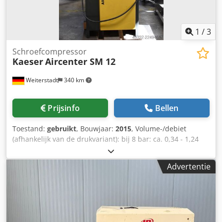
1
/
3
Schroefcompressor
Kaeser
Aircenter SM 12
Weiterstadt
340 km
Prijsinfo
Bellen
Toestand:
gebruikt
, Bouwjaar:
2015
, Volume-/debiet
(afhankelijk van de drukvariant): bij 8 bar: ca. 0,34 - 1,24
m³/min (of tot 1,01 - 1,2 m³/min) bij 10/11 bar: ca. 0,34 -
1,04 m³/min bij 13/15 bar: ca. 0,30 - 0,78 m³/min Maximale
Advertentie
overdruk: naar keuze 8, 11 of 15 bar Uitrusting en
afmetingen Persluchtreservoir: 270 liter (onder
gemonteerd) Koeldroger: geïntegreerd (milieuvriendelijk
koudemiddel) Geluidsdrukniveau: ca. 63 - 66 dB(A)
(geruisloos in bedrijf) Afmetingen (B x D x H): ca. 630 x 762