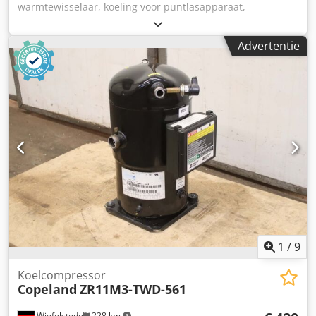
warmtewisselaar, koeling voor puntlasapparaat,
koelcompressor, koelmachine, koelcompressor,
koelaggregaat, koelcompressor, compressor,
Advertentie
motorcompressor, koelmachine, koelaggregaat,
koelmiddelpomp -Koelcompressor: Koelaggregaat Cooling
7 -Type: FK 7 -Koelvermogen: 1,6 kW Csdpfx Aozr
Hcmjklsha -Volume doorstroming: 5,2 l/min -Afmetingen:
570/360/H260 mm -Gewicht: 22,7 kg
1
/
9
Koelcompressor
Copeland
ZR11M3-TWD-561
Wiefelstede
228 km