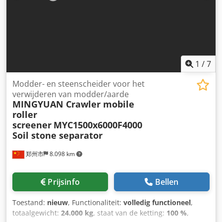
processen denken bedrijven na over hoe zij hun
werkterrein efficiënter kunnen inrichten. Daarbij wordt
steeds rekening gehouden met factoren als de
inzetbaarheid van de gebruikte machines, lage
operationele kosten en personeelsbehoefte. Onze
rupsmobiele brekers kunnen met hoge prestaties werken,
1
/
7
zelfs op de meest veeleisende mijnlocaties dankzij hun
speciaal ontworpen chassis en compacte constructie. Er
Modder- en steenscheider voor het
kan maatwerk geleverd worden op onze rupssystemen met
verwijderen van modder/aarde
MINGYUAN Crawler mobile
onder andere een kaakbreker, primaire en secundaire
roller
impact- of kegelbreker. Alle benodigde apparatuur voor
screener
MYC1500x6000F4000
het verwerkingsproces is geïntegreerd in één chassis en
Soil stone separator
wordt aangedreven door elektromotoren. De totale
productiecapaciteit bedraagt 150-300 ton per uur.
郑州市
8.098 km
Voordelen van rupsmobiele brekers: -Zware rupsbanen
bereiken plekken waar conventionele machines niet
kunnen komen. -Geschikte afmetingen en geluidsniveau
Prijsinfo
Bellen
om bouwafval in stadsomgeving te breken. -
Brandstofverbruik van generator en rupsunits is zeer
Toestand:
nieuw
, Functionaliteit:
volledig functioneel
,
economisch. -Systeemonderhoud en -beheer is zeer
totaalgewicht:
24.000 kg
, staat van de ketting:
100 %
,
eenvoudig dankzij de nieuwste besturingssoftware.