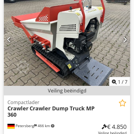
1
/
7
Veiling beëindigd
Compactlader
Crawler
Crawler Dump Truck MP
360
€ 4.850
Petersberg
466 km
Veiling beëindigd