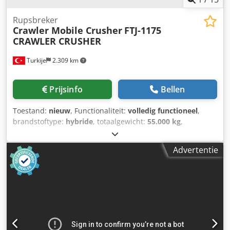
Rupsbreker
Crawler Mobile Crusher
FTJ-1175
CRAWLER CRUSHER
Turkije
2.309 km
Prijsinfo
Bellen
Toestand:
nieuw
, Functionaliteit:
volledig functioneel
,
brandstoftype:
hybride
, totaalgewicht:
55.000 kg
,
Bouwjaar:
2026
, *Al onze producten worden met zorg
vervaardigd en geleverd met 1 jaar garantie! *Installatie en
Advertentie
operatortraining GRATIS De Fabo rupsmobiele kaakbreker
FTJ 11-75 is een compleet mobiel systeem dat zich
voortbeweegt op een hydraulisch aangedreven
rupsonderstel met een snelheid van 1 km/u en is uitgerust
met een trillende grizzly-voeder, een 1070x760 mm
kaakbreker, opklapbare afvoerbanden, een besturingsunit
en een elektrische generator. In de huidige
omstandigheden en met de hedendaagse technologische