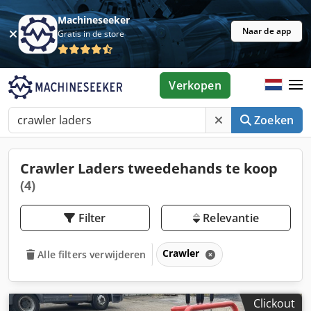
Machineseeker
Naar de app
Gratis in de store
Verkopen
Zoeken
Crawler Laders tweedehands te koop
(4)
Filter
Relevantie
Crawler
Alle filters verwijderen
Clickout