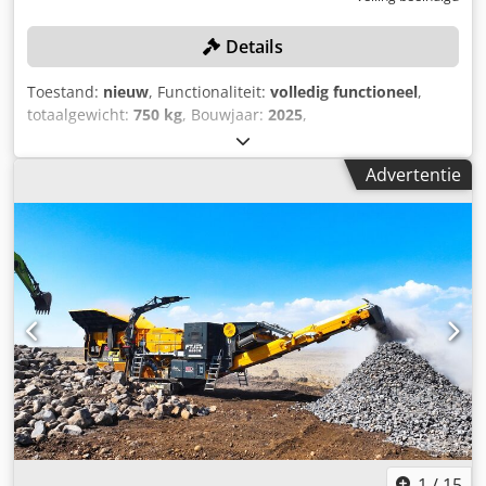
Details
Toestand:
nieuw
, Functionaliteit:
volledig functioneel
,
totaalgewicht:
750 kg
, Bouwjaar:
2025
,
machine-/voertuignummer:
0029550112301129
, Compacte
wiellader CRAWLER DUMP TRUCK, type: MP 360,
Advertentie
kettingvoertuig met hydraulische aansluitingen en bak,
bouwjaar: 2025, staat: nieuw, 13,5 pk, operationeel
gewicht: 600 – 750 kg, motor: Briggs & Stratton,
motorvermogen: 13,5 pk, benzinemotor die zorgt voor een
krachtige aandrijving en een lange levensduur,
fabricagedatum: juli 2025 – bijzonderheden: – compact
ontwerp – ideaal voor krappe werkruimtes – hydraulisch
systeem voor diverse aanbouwmachines – krachtige Briggs
& Stratton-motor – robuust ontwerp voor een lange
levensduur – eenvoudig onderhoud en bediening. – De
greppelmachine, zie de laatste afbeeldingen, kan tegen
een meerprijs worden bijgekocht. Djdey N Rggepfx Aahekr
1
/
15