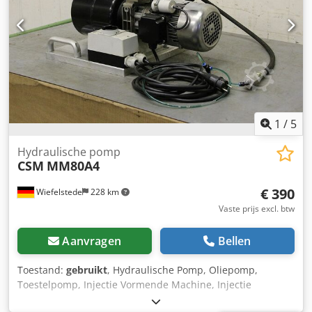
1
/
5
Hydraulische pomp
CSM
MM80A4
€ 390
Wiefelstede
228 km
Vaste prijs excl. btw
Aanvragen
Bellen
Toestand:
gebruikt
, Hydraulische Pomp, Oliepomp,
Toestelpomp, Injectie Vormende Machine, Injectie
Vormende Machine, Plastic Injectie Vormende Machine,