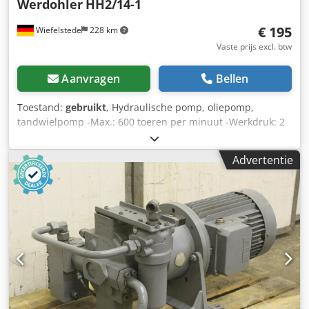
Werdohler
HH2/14-1
€ 195
Wiefelstede
228 km
Vaste prijs excl. btw
Aanvragen
Bellen
Toestand:
gebruikt
, Hydraulische pomp, oliepomp,
tandwielpomp -Max.: 600 toeren per minuut -Werkdruk: 2
bar -Output: 3 l/min -Aantal: 1x pompen beschikbaar -Prijs:
per stuk -Maten: 95/100/H90 mm -gewicht: 2,3 kg Crodpfx
Advertentie
Asdpyzlsdyof