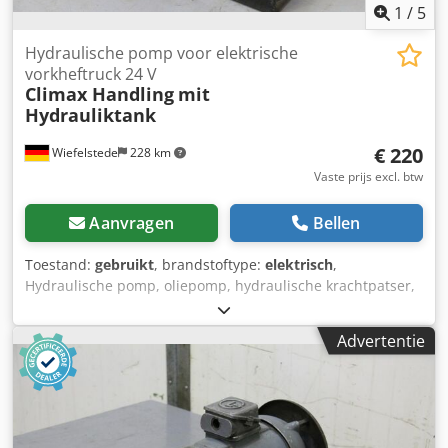
1
/
5
Hydraulische pomp voor elektrische
vorkheftruck 24 V
Climax Handling
mit
Hydrauliktank
€ 220
Wiefelstede
228 km
Vaste prijs excl. btw
Aanvragen
Bellen
Toestand:
gebruikt
, brandstoftype:
elektrisch
,
Hydraulische pomp, oliepomp, hydraulische krachtpatser,
hydraulische pomp, elektrische motor, gelijkstroommotor,
tractiemotor, aandrijvingsmotor -Hydraulische pomp voor
Advertentie
meeloopstapelaar merk: Climax Handling Crjdpfod Atx Rjx
Adyef -Gear pomp voor: elektrische vorkheftrucks -
Wielerpomp type: -met: tank en regelklep -Aandrijving: 24
V -Afmetingen: 320/105/H295 mm -Gewicht: 12 kg