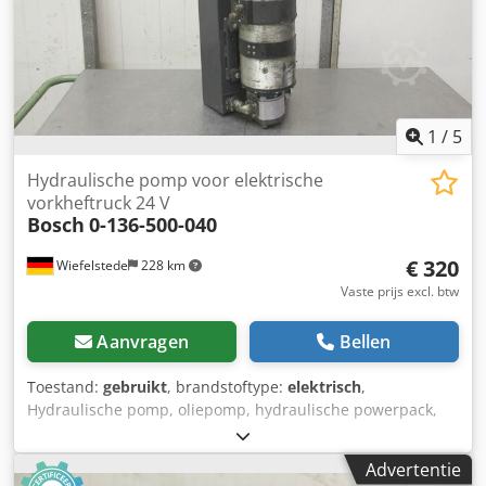
staal Cjdpfx Adoxfcc Ajyjrf - Ventielsysteem: Roestvrij staal,
nauwkeurige debietregeling - Uitvoering: Mobiele filtratie-
installatie met geïntegreerde besturing
1
/
5
Hydraulische pomp voor elektrische
vorkheftruck 24 V
Bosch
0-136-500-040
€ 320
Wiefelstede
228 km
Vaste prijs excl. btw
Aanvragen
Bellen
Toestand:
gebruikt
, brandstoftype:
elektrisch
,
Hydraulische pomp, oliepomp, hydraulische powerpack,
hydraulische pomp, hydraulische pomp, elektromotor,
gelijkstroommotor, tractiemotor, aandrijfmotor -Aardpomp:
Advertentie
voor elektrische vorkheftrucks Crjdpfx Aocyh Iijdyef -