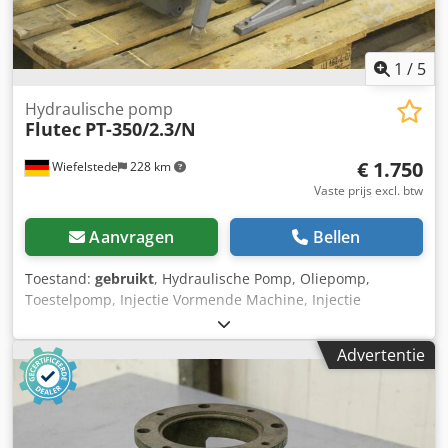
1
/
5
Hydraulische pomp
Flutec
PT-350/2.3/N
€ 1.750
Wiefelstede
228 km
Vaste prijs excl. btw
Aanvragen
Bellen
Toestand:
gebruikt
, Hydraulische Pomp, Oliepomp,
Toestelpomp, Injectie Vormende Machine, Injectie
Vormende Machine, Plastic Injectie Vormende Machine,
Plastic Injectie Vormende Machine, Plastic Injectie
Advertentie
Vormende Pers -Hydraulische pomp komt van een
spuitgietmachine -fabrikant: Battenfeld -dubbele pomp -
fabrikant: Flutec -Pomp type: PT-350/2.3/N -Aandrijving
ABB motortype: MBT160L -Vermogen: 15 kW 1455 tpm
Crjdpodwqp Defx Adyjf -met: koppelingsklok -met: Bosch