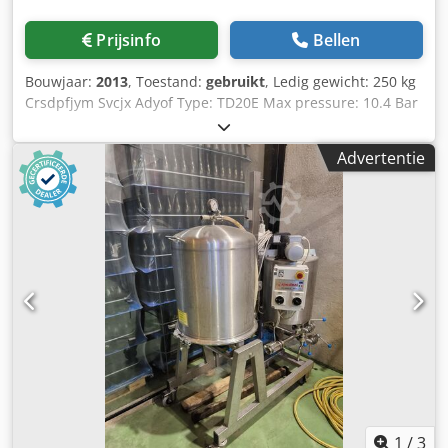
Prijsinfo
Bellen
Bouwjaar:
2013
, Toestand:
gebruikt
, Ledig gewicht: 250 kg
Crsdpfjym Svcjx Adyof Type: TD20E Max pressure: 10.4 Bar
Flow: 480M3 P/H Suction dimension in cm: 20 cm
Discharge dimension in cm: 20 cm Used for: water Approx.
Advertentie
wweight in kg: 250kg werkuren: 386 since new
1
/
3