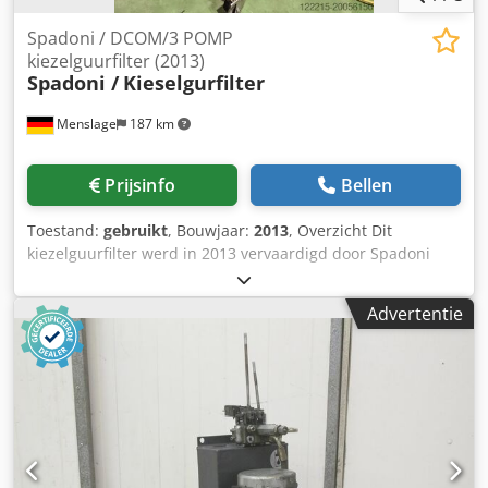
Spadoni / DCOM/3 POMP
kiezelguurfilter (2013)
Spadoni /
Kieselgurfilter
Menslage
187 km
Prijsinfo
Bellen
Toestand:
gebruikt
, Bouwjaar:
2013
, Overzicht Dit
kiezelguurfilter werd in 2013 vervaardigd door Spadoni
(Italië) en later aangepast door (Spanje). De mobiele
filtratie-eenheid is uitgerust met een geïntegreerd pomp-
Advertentie
en besturingssysteem voor fijne filtratie met kiezelguur. Hij
wordt te koop aangeboden omdat de eigenaar is
overgestapt op een nieuwer model. Het filter verkeert in
goede staat en is direct beschikbaar. Technische gegevens
- Capaciteit: ca. 80 hL/u - Filtersysteem: kiezelguur - Tank:
Drukbestendig roestvrij staal - Pomp 1: OBL MHBN100PP,
capaciteit: 100 l/u, max. druk: 10 bar - Pomp 2: EBARA
2CDX/E 120/30, vloeistofoverdrachtspomp van roestvrij