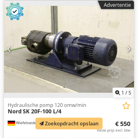
Plastic Injectie Vormende Machine, Plastic Injectie
Advertentie
Vormende Pers -fabrikant: CSM -Pomp type: -Digitale klok:
Type SPG-DIGI-B0400-B -Vermogen: 0,55 kW 1360 tpm -
Maten: 550/360/H380 mm Credpfx Aod I Eqrsdyof -gewicht:
34 kg
1
/
5
Hydraulische pomp 120 omw/min
Nord
SK 20F-100 L/4
€ 550
Zoekopdracht opslaan
Wiefelstede
228 km
Vaste prijs excl. btw