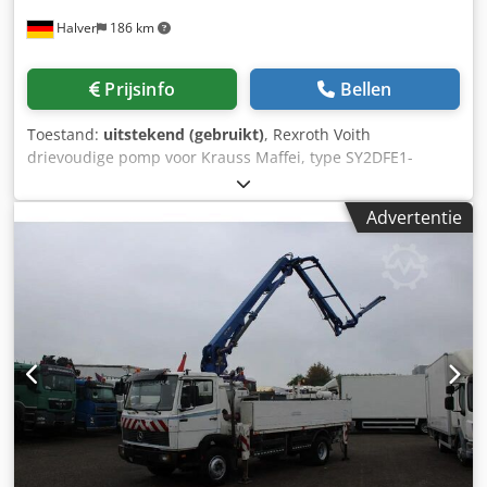
aandrijving kan omgekeerd worden, zodat vloeistof in
Halver
186 km
tegengestelde richting kan worden verpompt—ideaal voor
het spoelen van leidingen e.d. - Zachte pompwerking:
Omdat uitsluitend de slang in contact komt met het
Prijsinfo
Bellen
medium en er minimale afschuiving optreedt, is deze
pomp geschikt voor op afschuiving gevoelige vloeistoffen
Toestand:
uitstekend (gebruikt)
, Rexroth Voith
en suspensies. - Snel wisselen van de slang -
drievoudige pomp voor Krauss Maffei, type SY2DFE1-
Koppelbaar/uit te breiden met meerdere pompkoppen:
20/071/071 KM-nummer: 6268540 KM-nummer: 6441936
Sommige modellen met "eenvoudig slanginvoersysteem"
R901196471 Cedpfx Adezl Dg Nsyorf
kunnen meerdere koppen door één aandrijving laten
Advertentie
aansturen, geschikt voor multi-channel toepassingen zoals
monstername of analyse-opstellingen.