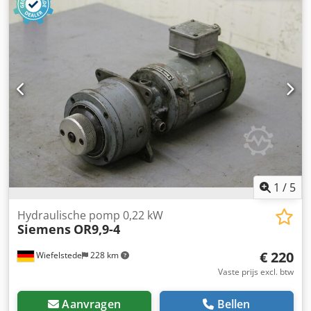
Fietspomptype: -met tank en regelventiel -Aandrijving: 24 V
-Maten: 285/280/H750 mm -gewicht: 38 kg
1
/
5
Hydraulische pomp 0,22 kW
Siemens
OR9,9-4
€ 220
Wiefelstede
228 km
Vaste prijs excl. btw
Aanvragen
Bellen