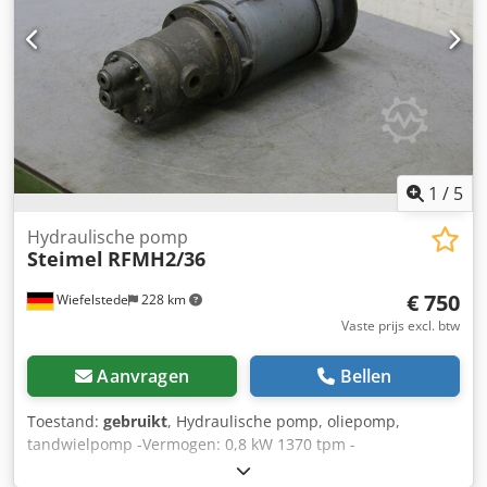
1
/
5
Hydraulische pomp
Steimel
RFMH2/36
€ 750
Wiefelstede
228 km
Vaste prijs excl. btw
Aanvragen
Bellen
Toestand:
gebruikt
, Hydraulische pomp, oliepomp,
tandwielpomp -Vermogen: 0,8 kW 1370 tpm -
Beschermingsklasse: -Maten: Ø 154/H485 mm Csdpfed