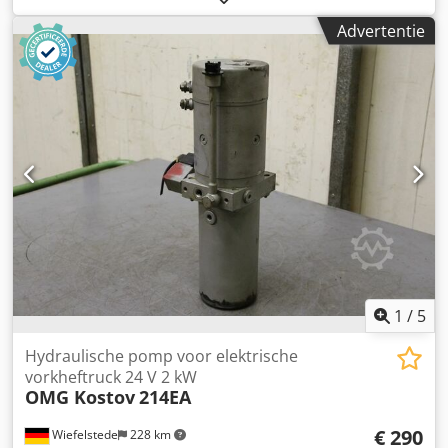
160/160/H179 mm -gewicht: 7,7 kg
Advertentie
1
/
5
Hydraulische pomp voor elektrische
vorkheftruck 24 V 2 kW
OMG Kostov
214EA
€ 290
Wiefelstede
228 km