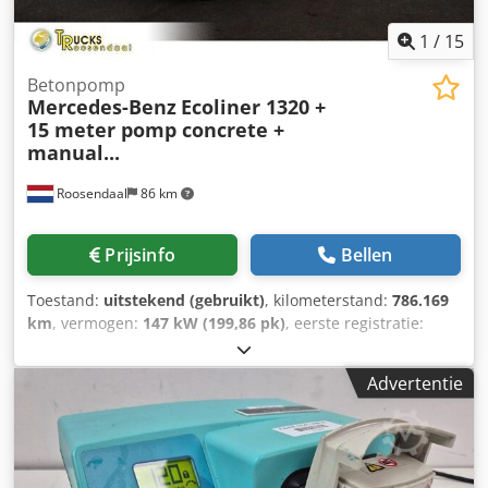
1
/
15
Betonpomp
Mercedes-Benz
Ecoliner 1320 +
15 meter pomp concrete +
manual...
Roosendaal
86 km
Prijsinfo
Bellen
Toestand:
uitstekend (gebruikt)
, kilometerstand:
786.169
km
, vermogen:
147 kW (199,86 pk)
, eerste registratie:
07/1992
, brandstoftype:
diesel
, wielbasis:
4.200 mm
,
brandstof:
diesel
, kleur:
overig
, bestuurderscabine:
Advertentie
dagcabine
, soort overbrenging:
mechanisch
, totale lengte:
8.200 mm
, Bouwjaar:
1992
, = Aanvullende opties en
accessoires = - PTO = Bijzonderheden =
WDB67703315752728 = Meer informatie = Ledig gewicht:
11.680 kg Cedpfx Adoymrxwsysrf Laadvermogen: 1.320 kg