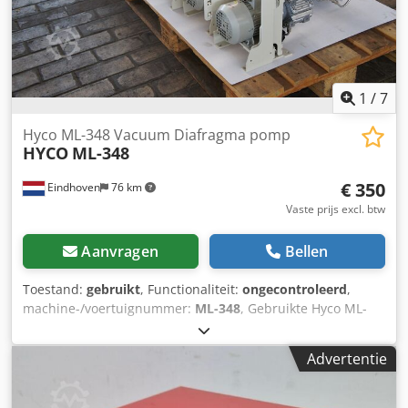
1
/
7
Hyco ML-348 Vacuum Diafragma pomp
HYCO
ML-348
€ 350
Eindhoven
76 km
Vaste prijs excl. btw
Aanvragen
Bellen
Toestand:
gebruikt
, Functionaliteit:
ongecontroleerd
,
machine-/voertuignummer:
ML-348
, Gebruikte Hyco ML-
348 Vacuum Diafragma pomp Model: ML-348-D37-SA Typ:
p-227/1 | 207/1 | p-173/2 Voltage: 230-400, 50/60 HZ
Advertentie
Credpfx Adow Evhzsyof Meerdere units op voorraad.