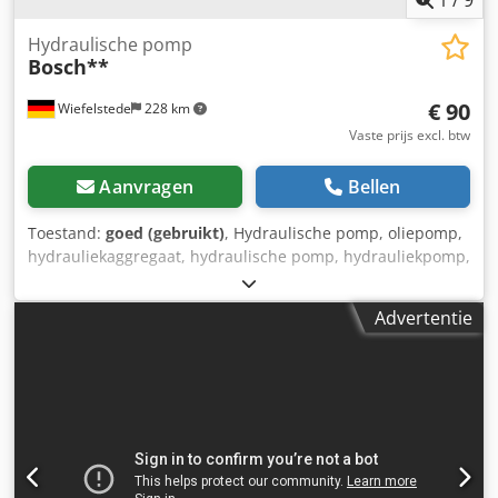
Hydraulische pomp
Bosch**
€ 90
Wiefelstede
228 km
Vaste prijs excl. btw
Aanvragen
Bellen
Toestand:
goed (gebruikt)
, Hydraulische pomp, oliepomp,
hydrauliekaggregaat, hydraulische pomp, hydrauliekpomp,
elektromotor, gelijkstroommotor, rijmotor, aandrijfmotor -
Fabrikant: Bosch, hydraulische pomp Credpfxovwi E Eo
Advertentie
Adyjf -Type: Flens/as: zie foto, vierkant 8 x 17 mm -Aantal: 6
pompen beschikbaar -Prijs: per stuk -Afmetingen:
100/92/H84 mm -Gewicht: 2,0 kg