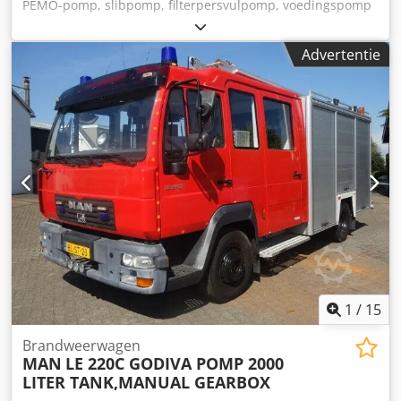
PEMO-pomp, slibpomp, filterpersvulpomp, voedingspomp
Type: S-ATMAO/AB/DCB75 Serie: AO/AB Bouwjaar: 2011 PK:
22/50 Codpei Ezhbefx Adysrf Motor: Cantoni Vermogen: 37
Advertentie
kW Snelheid: 2951 min1 Machinenummer: 3102
Afmetingen: L 1200 mm Toepassing: Ontworpen voor
toepassingen met zeer abrasieve en/of zure slurries.
Debiet: van 1 tot 1500 m3/h / afhankelijk van het medium.
1
/
15
Brandweerwagen
MAN
LE 220C GODIVA POMP 2000
LITER TANK,MANUAL GEARBOX