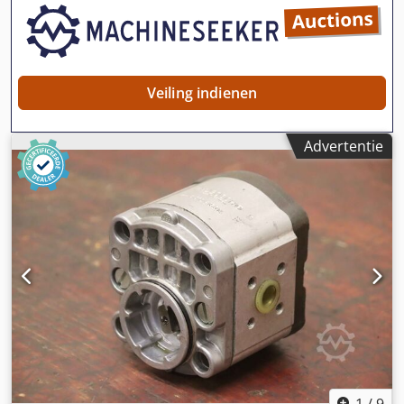
Veiling indienen
Advertentie
1
/
9