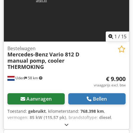
1
/
15
Bestelwagen
Mercedes-Benz
Vario 812 D
manual pomp, cooler
THERMOKING
€ 9.900
Uden
58 km
vraagprijs excl. btw
Aanvragen
Bellen
Toestand:
gebruikt
, kilometerstand:
768.398 km
,
vermogen:
85 kW (115,57 pk)
, brandstoftype:
diesel
,
bandenmaten:
215/75 R16
, asconfiguratie:
4x2
, brandstof:
diesel
, bestuurderscabine:
dagcabine
, soort overbrenging: