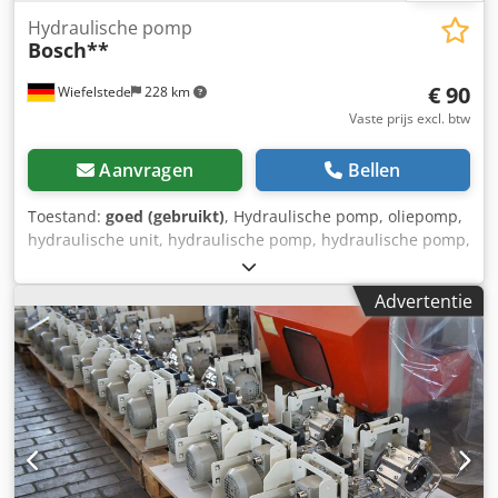
Hydraulische pomp
Bosch**
€ 90
Wiefelstede
228 km
Vaste prijs excl. btw
Aanvragen
Bellen
Toestand:
goed (gebruikt)
, Hydraulische pomp, oliepomp,
hydraulische unit, hydraulische pomp, hydraulische pomp,
elektromotor, gelijkstroommotor, aandrijfmotor,
krachtmotor -Fabrikant: Bosch, hydraulische pomp -Type:
Advertentie
Flens/as: zie foto, vierkant 8 x 17 mm -Aantal: 4 pompen
beschikbaar -Prijs: per stuk Codpfsvwi Nqsx Adysrf -
Afmetingen: 87/84/H100 mm -Gewicht: 1,9 kg