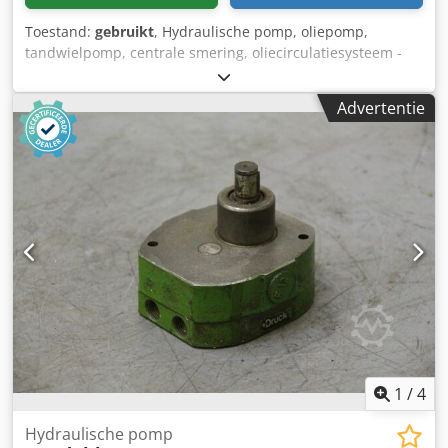
Toestand:
gebruikt
, Hydraulische pomp, oliepomp,
tandwielpomp, centrale smering, oliecirculatiesysteem -
Vermogen: 0,22 kW 1350 tpm -Beschermingsklasse: -
Pompvermogen: instelbaar -Aantal: 1x pompen
Advertentie
beschikbaar -Prijs: per stuk -Maten: 390/170/H185 mm
Credpfx Ajdpaqmedysf -gewicht: 15 kg
1
/
4
Hydraulische pomp