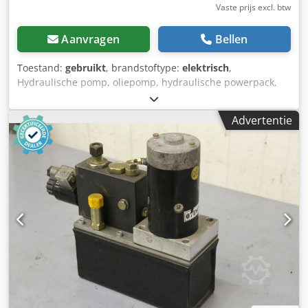
Vaste prijs excl. btw
Aanvragen
Bellen
Toestand:
gebruikt
, brandstoftype:
elektrisch
,
Hydraulische pomp, oliepomp, hydraulische powerpack,
hydraulische pomp, hydraulische pomp, elektromotor,
gelijkstroommotor, tractiemotor, aandrijfmotor -Voltage: 24
Advertentie
V -Vermogen: 2 kW Cedpfjd Al Hfsx Adyerf -fabrikant:
Kostov -Serienummerpomp: KAD 2419 -Maten:
142/170/H390 mm -gewicht: 9,9 kg