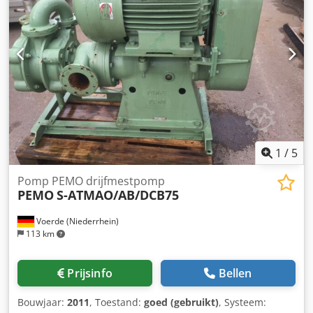
1
/
5
Pomp PEMO drijfmestpomp
PEMO
S-ATMAO/AB/DCB75
Voerde (Niederrhein)
113 km
Prijsinfo
Bellen
Bouwjaar:
2011
, Toestand:
goed (gebruikt)
, Systeem: