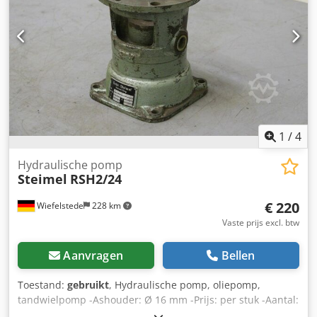
hydraulische kleppen -Maten: 1070/630/H500 mm -
gewicht: 232 kg
1
/
4
Hydraulische pomp
Steimel
RSH2/24
€ 220
Wiefelstede
228 km
Vaste prijs excl. btw
Aanvragen
Bellen
Toestand:
gebruikt
, Hydraulische pomp, oliepomp,
tandwielpomp -Ashouder: Ø 16 mm -Prijs: per stuk -Aantal:
1x beschikbaar Codpfsdpaqqox Adyorf -Maten: