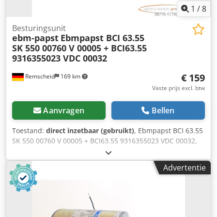
1
/
8
Besturingsunit
ebm-papst
Ebmpapst BCI 63.55
SK 550 00760 V 00005 + BCI63.55
9316355023 VDC 00032
€ 159
Remscheid
169 km
Vaste prijs excl. btw
Aanvragen
Bellen
Toestand:
direct inzetbaar (gebruikt)
, Ebmpapst BCI 63.55
SK 550 00760 V 00005 + BCI63.55 9316355023 VDC 00032,
gebruikt, zo goed als nieuw, 100% functioneel,
leveringsomvang conform foto's Dkedsu T Uurjpfx Acker
Advertentie