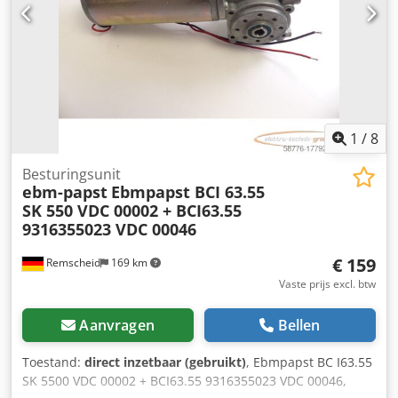
Gewicht: 12 kg/stuk
1
/
8
Besturingsunit
ebm-papst
Ebmpapst BCI 63.55
SK 550 VDC 00002 + BCI63.55
9316355023 VDC 00046
€ 159
Remscheid
169 km
Vaste prijs excl. btw
Aanvragen
Bellen
Toestand:
direct inzetbaar (gebruikt)
, Ebmpapst BC I63.55
SK 5500 VDC 00002 + BCI63.55 9316355023 VDC 00046,