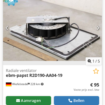
1
/
5
Radiale ventilator
ebm-papst
R2D190-AA04-19
€ 95
Wiefelstede
228 km
Vaste prijs excl. btw
Aanvragen
Bellen