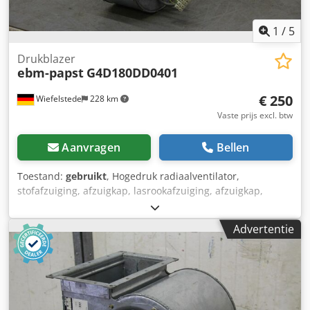
1
/
5
Drukblazer
ebm-papst
G4D180DD0401
€ 250
Wiefelstede
228 km
Vaste prijs excl. btw
Aanvragen
Bellen
Toestand:
gebruikt
, Hogedruk radiaalventilator,
stofafzuiging, afzuigkap, lasrookafzuiging, afzuigkap,
ventilator, drukventilator, vacuümventilator,
ventilatieventilator -Motorvermogen: 0,175 kW -Snelheid:
Advertentie
1310 rpm -Volume-uitgang: onbekend Dsdjdwlp Sepfx
Ackekr -Aansluiting luchtkanaal: 130 x 135 mm -Maten:
340/290/H130 mm -gewicht: 6 kg