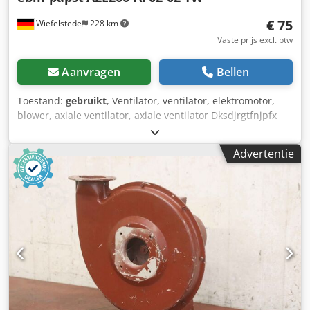
€ 75
Wiefelstede
228 km
Vaste prijs excl. btw
Aanvragen
Bellen
Toestand:
gebruikt
, Ventilator, ventilator, elektromotor,
blower, axiale ventilator, axiale ventilator Dksdjrgtfnjpfx
Ackjr -Fabrikant: ebm, axiaalventilator type A2E200-AF02-02
TW -Spanning: 230 V 50 W -Toerental: 2740 rpm -Aantal: 2x
Advertentie
ventilatoren beschikbaar -Prijs: per stuk -Afmetingen:
255/140/H280 mm -Gewicht: 2,2 kg