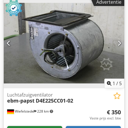
Advertentie
uitgang: ca. 45 m³/min. -Aansluiting luchtkanaal: 285 x 150
mm -Aantal: 2x ventilator beschikbaar Dkodpfedwlp Ujx
Acksr -Prijs: per stuk -Maten: 380/380/H330 mm -gewicht:
15 kg
1
/
5
Luchtafzuigventilator
ebm-papst
D4E225CC01-02
€ 350
Wiefelstede
228 km
Vaste prijs excl. btw