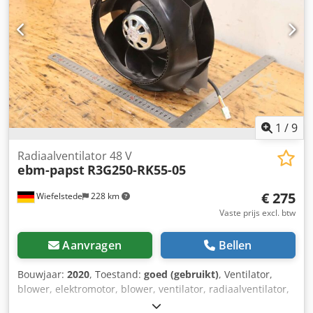
mm -Beschermingsklasse: IP 54 -Afmetingen: 340/300/H355
mm -Gewicht: 8,8 kg
1
/
9
Radiaalventilator 48 V
ebm-papst
R3G250-RK55-05
€ 275
Wiefelstede
228 km
Vaste prijs excl. btw
Aanvragen
Bellen
Bouwjaar:
2020
, Toestand:
goed (gebruikt)
, Ventilator,
blower, elektromotor, blower, ventilator, radiaalventilator,
noodafzuigventilator, rookgasventilator, ventilatieblower,