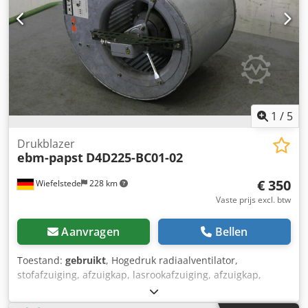
1
/
5
Drukblazer
ebm-papst
D4D225-BC01-02
€ 350
Wiefelstede
228 km
Vaste prijs excl. btw
Aanvragen
Bellen
Toestand:
gebruikt
, Hogedruk radiaalventilator,
stofafzuiging, afzuigkap, lasrookafzuiging, afzuigkap,
ventilator, drukventilator, vacuümventilator,
ventilatieventilator -Motorvermogen: 0,56 kW -Volume-