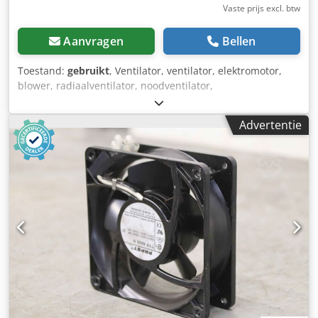
Vaste prijs excl. btw
Aanvragen
Bellen
Toestand:
gebruikt
, Ventilator, ventilator, elektromotor,
blower, radiaalventilator, noodventilator,
rookgasventilator, ventilatieventilator, afzuigkap -
Fabrikant: ebmpapst, radiaalventilator Radiaalventilator
Advertentie
type R2E133-BH66-25 Djdpfx Aemiqntockskr -spanning: 230
V -snelheid: 2800 rpm -Lesite: 24 W -Afmetingen:
205/70/H185 mm -Gewicht: 1,2 kg