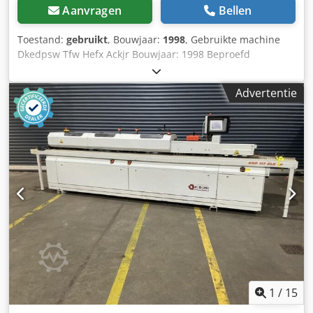
Aanvragen
Bellen
Toestand:
gebruikt
, Bouwjaar:
1998
, Gebruikte machine
Dkedpsw Tfw Hefx Ackjr Bouwjaar: 1998 Beproefd
snelverwarmingsbad; opwarmtijd ca. 5 min.
Veiligheidsvergrendeling van de aanvoerwals; de wals start
Advertentie
pas nadat de bedrijfstemperatuur is bereikt. Centrale, in
hoogte verstelbare bovendrukklem. Kantentoevoer en
rolafscheiding pneumatisch. Aansluitvermogen: ca. 11,5
kW, verwarmingsvermogen 4,5 kW, frequentieomvormer
300 Hz 4 kVA. HF-afkortzaagunit: elektrisch - pneumatisch
gestuurd, motorvermogen 0,37 kW. Zaagblad diameter 100
mm. HF-kantenfreesunit: voor radius-, recht- en
afkantfrezen. Afkorten van bandmateriaal tot 3 mm.
Aanlijmen en afkorten tot 5 mm. Minimale werkstuklengte:
260 mm. Minimale werkstukbreedte: 90 mm.
Werkstukhogte: afkantfrezen vanaf 10 mm / radiusfrezen
vanaf 13 mm / max. 45 mm Uittrekbare werkstukopleg aan
de voorzijde. Digitale positieweergave voor
invoerhoogteverstelling, kantdikte en frezen. Met
1
/
15
onderstel. Met verwarmde invoerlineaal.