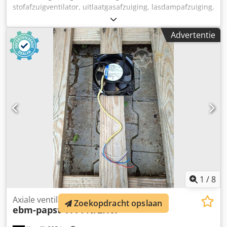
stofafzuigventilator, uitlaatgasafzuiging, lasdampafzuiging,
afzuiging, ventilator, drukventilator, vacuümventilator,
ventilatieventilator - Motorvermogen: 0,64 kW -
Advertentie
Luchtcapaciteit: ca. 45 m³/min - Aansluiting luchtkanaal:
285 x 140 mm - Aantal: 2 ventilatoren beschikbaar - Prijs:
per stuk - Afmetingen: 390/340/H340 mm Dksdpfx Aced
Eqadoker - Gewicht: 12 kg
1
/
8
Axiale ventilator
Zoekopdracht opslaan
ebm-papst
4114 N/2H6P