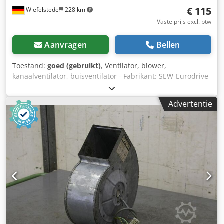
€ 115
Wiefelstede
228 km
Vaste prijs excl. btw
Aanvragen
Bellen
Toestand:
goed (gebruikt)
, Ventilator, blower,
kanaalventilator, buisventilator - Fabrikant: SEW-Eurodrive
ebmpapst, ventilator blower - Type: A4S 200-AA 02-01
0,042 kW / 1350 tpm Djdpfouqq N Ujx Ackokr - Spanning:
Advertentie
230 V - Afmetingen: 225/210/H210 mm - Gewicht: 2,9 kg