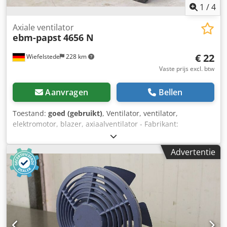
1
/
4
Axiale ventilator
ebm-papst
4656 N
€ 22
Wiefelstede
228 km
Vaste prijs excl. btw
Aanvragen
Bellen
Toestand:
goed (gebruikt)
, Ventilator, ventilator,
elektromotor, blazer, axiaalventilator - Fabrikant:
ebmpapst, axiaalventilator type 4656 N Djdepwnf Tspfx
Ackjkr - Spanning: 230 V 19 W - Aantal: 1x ventilator
Advertentie
beschikbaar - Afmetingen: 120/120/H35 mm - Gewicht: 0,5
kg