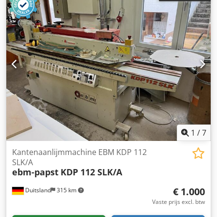
1
/
7
Kantenaanlijmmachine EBM KDP 112
SLK/A
ebm-papst
KDP 112 SLK/A
€ 1.000
Duitsland
315 km
Vaste prijs excl. btw