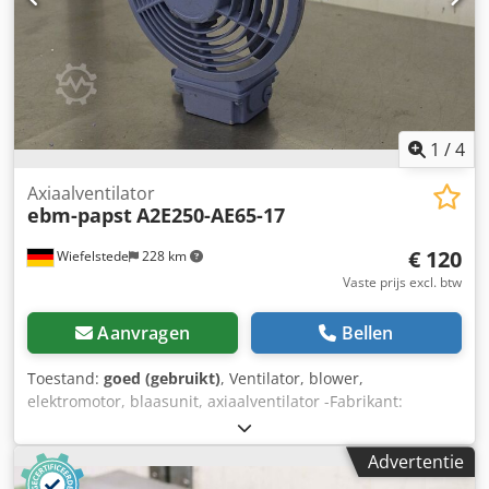
1
/
4
Axiaalventilator
ebm-papst
A2E250-AE65-17
€ 120
Wiefelstede
228 km
Vaste prijs excl. btw
Aanvragen
Bellen
Toestand:
goed (gebruikt)
, Ventilator, blower,
elektromotor, blaasunit, axiaalventilator -Fabrikant:
ebmpapst, axiaalventilator type A2E250-AE65-17 -
Spanning: 230 V 115 W -Toerental: 2550 t/min -Afmetingen:
Advertentie
258/147/H313 mm -Gewicht: 3,7 kg Dksdpfxsfxg Nqe Acker