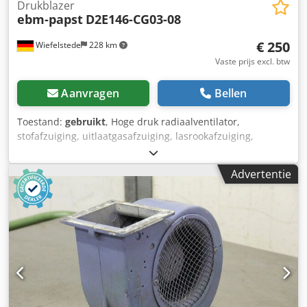
Drukblazer
ebm-papst
D2E146-CG03-08
€ 250
Wiefelstede
228 km
Vaste prijs excl. btw
Aanvragen
Bellen
Toestand:
gebruikt
, Hoge druk radiaalventilator,
stofafzuiging, uitlaatgasafzuiging, lasrookafzuiging,
afzuigventilator, drukventilator, vacuümventilator,
ventilatieventilator -Motorvermogen: 0,29 kW -Snelheid:
Advertentie
1800 rpm -Volume-uitgang: onbekend -Aansluiting
luchtkanaal: 164 x 95 mm -Maten: 465/325/H230 mm
Dsdpfx Aed Ep Upsckjkr -gewicht: 11 kg