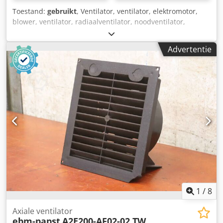
Toestand:
gebruikt
, Ventilator, ventilator, elektromotor,
blower, ventilator, radiaalventilator, noodventilator,
rookgasventilator, ventilatieventilator, afzuigkap -fabrikant:
ebmpapst, radiaalventilator radiaalventilator type R2D190-
Advertentie
AA04-19 Djdpfx Acemiqnpskokr -spanning: 415 V 50/60Hz
66/77W -aantal: 1x ventilator beschikbaar -Afmetingen:
380/260/H85 mm -Gewicht: 2,8 kg
1
/
8
Axiale ventilator
ebm-papst
A2E200-AF02-02 TW