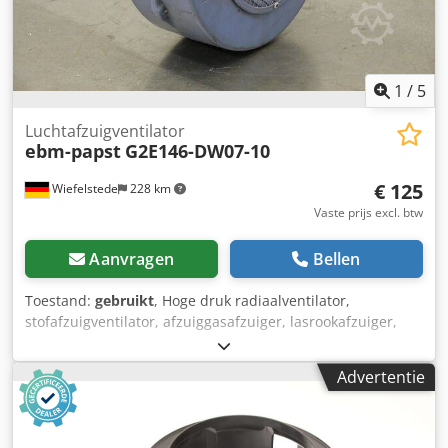
1
/
5
Luchtafzuigventilator
ebm-papst
G2E146-DW07-10
€ 125
Wiefelstede
228 km
Vaste prijs excl. btw
Aanvragen
Bellen
Toestand:
gebruikt
, Hoge druk radiaalventilator,
stofafzuigventilator, afzuiggasafzuiger, lasrookafzuiger,
afzuigventilator, drukventilator, vacuümventilator,
ventilatieventilator, radiaalventilator -Motorvermogen:
Advertentie
0,139 kW -toerental: 1600 rpm -Volume opbrengst:
onbekend -Aansluiting luchtkanaal: 90 x 90 mm -Prijs per
stuk Dkjdpfxefxrghs Ackjr -Hoeveelheid: 2 stuks -
Afmetingen: 280/165 / H230 mm -Gewicht: 3,1kg / stuk