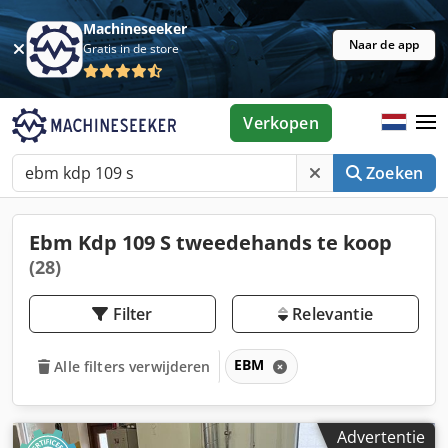
Machineseeker
Naar de app
Gratis in de store
Verkopen
Zoeken
Ebm Kdp 109 S tweedehands te koop
(28)
Filter
Relevantie
EBM
Alle filters verwijderen
Advertentie