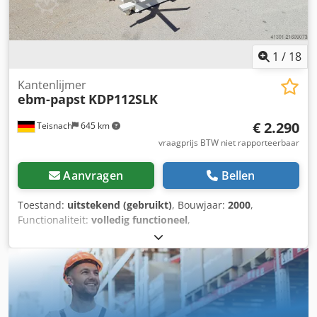
1
/
18
Kantenlijmer
ebm-papst
KDP112SLK
€ 2.290
Teisnach
645 km
vraagprijs BTW niet rapporteerbaar
Aanvragen
Bellen
Toestand:
uitstekend (gebruikt)
, Bouwjaar:
2000
,
Functionaliteit:
volledig functioneel
,
Kantenaanlijmmachine Kantenaanlijmer EBM Type: KDP
112 SLK Bouwjaar: 2000 Aanlijmen via smeltlijmbak
Kunststofranden en fineer 0,4 tot 1 mm PVC-randen en
dikfineer 1,0 - 3,0 mm Massieve randen tot 5 mm Afkorten
en gelijk zagen met kapaggregaat Boven- en
ondervlakvlakfrezen Afmetingen ca. 2,86 x 1,32 x 1,3 m