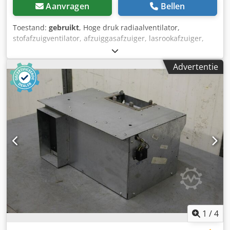
Aanvragen
Bellen
Toestand:
gebruikt
, Hoge druk radiaalventilator,
stofafzuigventilator, afzuiggasafzuiger, lasrookafzuiger,
afzuigventilator, drukventilator, vacuümventilator,
ventilatieventilator -Motorvermogen: 0,62 kW -Volume
Advertentie
opbrengst: ca. 45 m3 / min -Aansluiting luchtkanaal: 285 x
140 mm -Aantal: 2x ventilatoren beschikbaar -Prijs per stuk
Dodpfxsdwlp To Ackekr -Afmetingen: 390/340 / H340 mm -
Gewicht: 15 kg
1
/
4