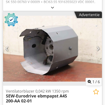
SK 550 00760 V 00009 + BCI63.55 9316355023 VDC 00001,
gebruikt, zo goed als nieuw, 100% functioneel,
leveringsomvang conform foto's Dedpfx Acsu T Uu Sokjkr
Advertentie
1
/
6
Ventilatorblazer 0,042 kW 1350 rpm
SEW-Eurodrive ebmpapst
A4S
200-AA 02-01