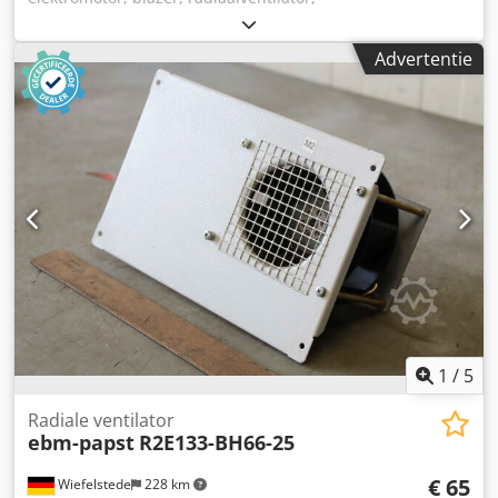
noodafzuigventilator, rookgasventilator, ventilatieblazer,
uitlaatgasafzuiging Dkodpfx Asyu Nk Heckjr -Fabrikant:
Advertentie
ebmpapst, radiaalventilator type R2E133-BH66-34 -
Spanning: 230 V -Toerental: 2700 tpm -Vermogen: 25 W -
Afmetingen: Ø 134 x 90 mm -Gewicht: 0,6 kg
1
/
5
Radiale ventilator
ebm-papst
R2E133-BH66-25
€ 65
Wiefelstede
228 km