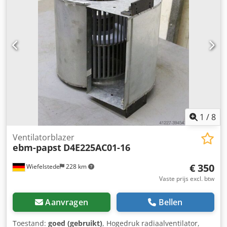
1
/
8
Ventilatorblazer
ebm-papst
D4E225AC01-16
€ 350
Wiefelstede
228 km
Vaste prijs excl. btw
Aanvragen
Bellen
Toestand:
goed (gebruikt)
, Hogedruk radiaalventilator,