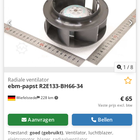
1
/
8
Radiale ventilator
ebm-papst
R2E133-BH66-34
€ 65
Wiefelstede
228 km
Vaste prijs excl. btw
Aanvragen
Bellen
Toestand:
goed (gebruikt)
, Ventilator, luchtblazer,
elektromotor, blazer, radiaalventilator,