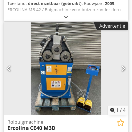
Toestand:
direct inzetbaar (gebruikt)
, Bouwjaar:
2009
,
ERCOLINA MB 42 / Buigmachine voor buizen zonder dorn -
CE-markering -Bouwjaar 2009 -Buigcapaciteit / stalen buis
42,4 x 3 mm -Max. buisdiameter aluminium / koper 54 x 2
Advertentie
mm -Buigcapaciteit buis voor meubelbouw 48 x 1,5 mm -
Vol materiaal tot 30 mm -Max. buighoek 210 graden -
Elektronische besturing met digitale weergave -Max. 30 x
programmageheugen -Programma's met 9 x buigingen -
Overbelastingsbeveiliging / Ja -Bediening: dubbel
voetpedaal (buigen - terugdraaien) -Max. buigsnelheid
2U/min -Inclusief 1 x gereedschap -1,1 kW -Voetschakelaar
-Documentatie Afmetingen: L x B x H 0,5 x 0,6 x 1,2 meter /
Gewicht 100 kg Dsdpfxjznm Nfj Agusck Fouten en
wijzigingen voorbehouden.
1
/
4
Rolbuigmachine
Ercolina
CE40 M3D