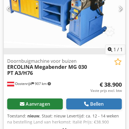
koper: 64 x 6 mm Installatiebuis (TAZ): 88,9 x 3,65 mm
Rondstaal (S275JO): 110 mm Platstaal (S275JO): 150 x 45
staand, 150 x 6 mm Max. buigradius: 800 mm Min.
buigradius: 100 mm Min. buis Ø: 10 mm Max.
buigsnelheid: 1 omw/min Motor: 15 kW TCPlus-besturing
met 7" touchscreen Programmeersnelheid voor elke
afzonderlijke buigbewerking instelbaar Links- en
rechtsbuiging mogelijk Dsdpjynmtljfx Agusck Handleiding
1
/
1
inbegrepen
Doornbuigmachine voor buizen
ERCOLINA
Megabender MG 030
PT A3/H76
€ 38.900
Oostenrijk
907 km
Vaste prijs excl. btw
Aanvragen
Bellen
Toestand:
nieuw
, Staat: nieuw Levertijd: ca. 12 - 14 weken
na bestelling Land van herkomst: Italië Prijs: €38.900
Leasetarief: €742,99 Max. diameter (stalen buis): 64 mm