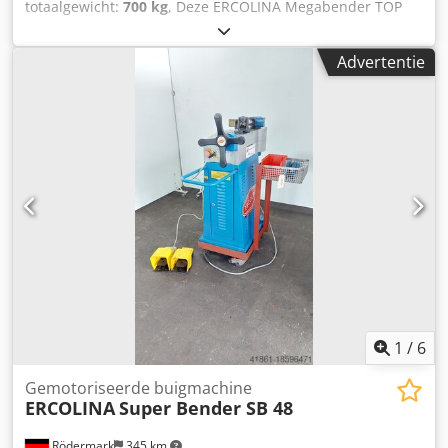
totaalgewicht:
700 kg
, Deze ERCOLINA Megabender TOP
030 matrijsbuigmachine werd vervaardigd in 2011. De
machine heeft een maximale buisdiameter van 60,3 mm
Advertentie
en een buislengte van 3000 mm. Met 30 programma's en
de mogelijkheid om met verschillende materialen te
werken, overweeg dan ook de mogelijkheid om deze
ERCOLINA Megabender TOP 030 stansmachine te kopen.
Neem contact met ons op voor meer informatie. •
Maximale pijpdiameter: 2" gaspijp (60,3 mm) • Lengte
leidingslede: 3.000 mm • Programma's: 30 programma's × 9
buighoeken + correctiehoek Dcsdeyiavmepfx Aguek •
Geschikt voor materiaal: • Roestvast staal tot 2 mm • Staal
tot 3 mm • Koper en aluminium tot 4 mm • Werkuren: 150
h Extra uitrusting • Meegeleverde opspandoorns: • 60,3
mm × 2 mm • 50 mm × 2 mm • 40 mm × 2 mm • 32 mm
1
/
6
Gemotoriseerde buigmachine
ERCOLINA
Super Bender SB 48
Rödermark
345 km