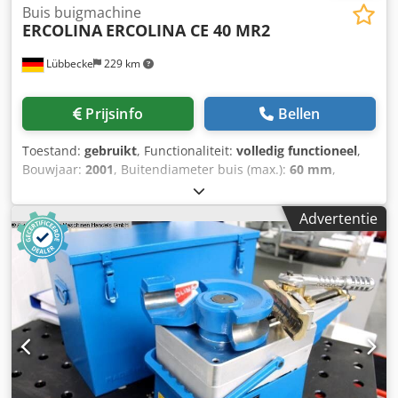
Buis buigmachine
ERCOLINA
ERCOLINA CE 40 MR2
Lübbecke
229 km
Prijsinfo
Bellen
Toestand:
gebruikt
, Functionaliteit:
volledig functioneel
,
Bouwjaar:
2001
, Buitendiameter buis (max.):
60 mm
,
vermogen:
1,85 kW (2,52 pk)
, I - staal - plat 100 x 15 (Ø
500) mm I-staal - op kant 50 x 10 (Ø 500) mm
Advertentie
Dcsdpfjwvrazox Aguok Hoekstaal 50 x 6,0 (Ø 600) mm
Rondmateriaal 35,0 (Ø 500) mm Max. buisdiameter 60 x 2,0
(Ø 1200) mm Vierkantmateriaal 50 x 50 x 3 (Ø 1000) mm
Buigsnelheid 10,0 omw/min Walsdiameter boven 165 mm
Asgat 40,0 mm Afmetingen L-B-H 560 x 1430 x 980 mm
Verstelbereik: Bovenwals 124 mm Totale
vermogensbehoefte 1,85 kW Gewicht 275 kg Weinig
draaiuren (!!) Nieuwprijs fabrikant incl. toebehoren ca.
€12.500 Speciale prijs op aanvraag Uitrusting: - elektro-
hydraulische ring-/profielbuigmachine - zware en robuuste