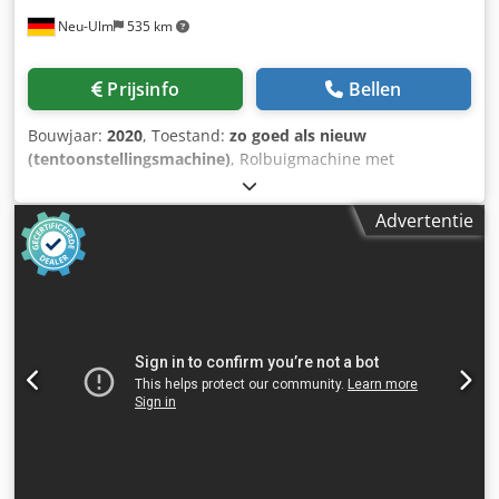
Neu-Ulm
535 km
Prijsinfo
Bellen
Bouwjaar:
2020
, Toestand:
zo goed als nieuw
(tentoonstellingsmachine)
, Rolbuigmachine met
spindelinvoer. en 3 aangedreven rollen Kenmerken:
Asdiameter: 40 mm Werkpositie: horizontaal/verticaal met
Advertentie
steun Aansluiting: 230V/1 fase met omvormer Afmetingen
(B x H x D): 700 x 1460 x 600 mm Gewicht: 180 kg
Vermogen: ronde buis : 70 x 1,5 mm Vierkante buis : 50 x
50 x 3 mm rond stafstaal : 35 mm plat ijzer : 50 x 10 mm
Hoekijzer : 50 x 50 x 6 mm Omvang van de levering:
Dcjdpfxjgi N Alj Agujk CE40M3D Universele walsset voor
profielen Toebehoren (bijv. bedieningspaneel met
voetbediening, gebruiksaanwijzing) 1 set kunststof rollen
ronde buis 1 1/2" voor markeringsarm werken