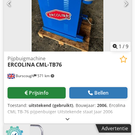
1
/
9
Pijpbuigmachine
ERCOLINA
CML-TB76
Burscough
571 km
Prijsinfo
Bellen
Toestand:
uitstekend (gebruikt)
, Bouwjaar:
2006
, Ercolina
CML TB-76 pijpenbuiger Uitstekende staat Jaar 2006
Dcjdpfx Aju H Ibnjguok Voetpedaal Gewicht 193kg
Stroomvoorziening - 415v/3 fase
Advertentie