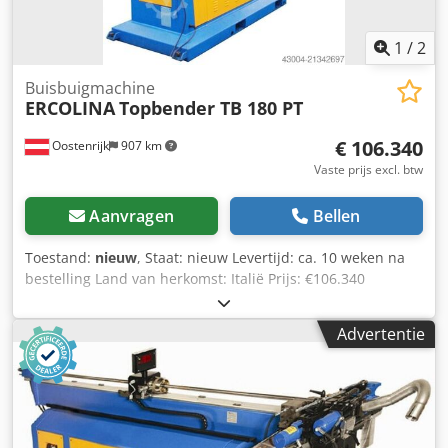
Enkele buigsnelheid
1
/
2
Buisbuigmachine
ERCOLINA
Topbender TB 180 PT
€ 106.340
Oostenrijk
907 km
Vaste prijs excl. btw
Aanvragen
Bellen
Toestand:
nieuw
, Staat: nieuw Levertijd: ca. 10 weken na
bestelling Land van herkomst: Italië Prijs: €106.340
Leasingtarief: €2.009,83 Max. diameter (stalen buis): 150
mm Lengte: 1.000 mm Breedte: 1.900 mm Hoogte: 1.475
Advertentie
mm Gewicht: 2.700 kg Max. buig - E - modulus: 170 cm³
Standaard stalen buis: 150 x 7,1 mm Gaspijp voor
leidingwerk: 6" x 7,11 mm Meubelbouwbuis: 150 x 9 mm
RVS AISI304-318: 141,3 x 6,55 mm RVS AISI308
(voedselindustrie): 141,3 x 6,55 mm Zacht messing: 168,3 x
9 mm Hard koper en aluminium: 168,3 x 9 mm Zacht