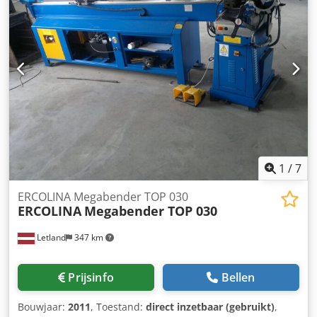
tot 2" buis (60,3 mm) in halfautomatische uitvoering (6000
mm buisschuiflengte) - Elektromechanische aandrijving
van de buigas - Hydraulische klemming - Doorninvoer/-
uittrek - 30 programma's x 9 buighoeken + correctiehoek
1
/
7
ERCOLINA Megabender TOP 030
ERCOLINA
Megabender TOP 030
Letland
347 km
Prijsinfo
Bellen
Bouwjaar:
2011
, Toestand:
direct inzetbaar (gebruikt)
,