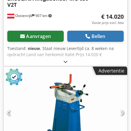
V2T
€ 14.020
Oostenrijk
907 km
Vaste prijs excl. btw
Aanvragen
Bellen
Toestand:
nieuw
, Staat nieuw Levertijd ca. 8 weken na
opdracht Land van herkomst Italië Prijs 14.020 €
Leasetarief 269,18 € Max. diameter (stalen buis) 76 mm
Lengte 370 mm Breedte 680 mm Hoogte 910 mm Gewicht
Advertentie
193 kg Max. buig-E-modulus 15 cm³ Standaard stalen buis
76 x 3 mm Gasbuis voor leidingnet 2" x 5,4 mm
Meubelbouwbuis 76 x 3 mm Roestvrijstaal AISI304-318 70 x
4 mm Roestvrijstaal AISI308 (voedingsindustrie) 76 x 1,6
mm Zacht messing 76 x 4 mm Hardkoper en aluminium 76
x 6 mm Zacht koper 76 x 6 mm Kabelbuis (TAZ) 76,3 x 3,25
mm Mepla, Gebereit en soortgelijk 50 x 4 mm Rondstaal
(S275JO) 45 mm Platstaal (S275JO) 75 x 15 staand, 75 x 30
mm Max. buigradius 380 mm Min. buigradius 10 mm Min.
buis Ø 10 mm Djdpfswiq Nhox Agujck Max. buigsnelheid