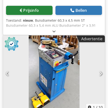
Prijsinfo
Bellen
Toestand:
nieuw
, Buisdiameter 60,3 x 4,5 mm ST
Buisdiameter 60,3 x 5,4 mm ALU Buisdiameter 2" x 3,91
mm GAS Massief materiaal - diameter 35,0 mm
Omwentelingen per minuut 2,0 omw/min Min. buigradius
Advertentie
10,0 mm Max. buigradius 270 mm Min. buitendiameter 5,0
mm Min. buitendiameter 1/8 inch Spanning 230 V Totale
vermogensbehoefte 1,5 kW Gewicht 76,0 kg Afmetingen
LxBxH 302 x 243 x 674 mm Uitvoering: - doornloze
buigmachine - Model "M" = ELEKTROHYDRAULISCH
ENKELFASE - Hoge prestatie en compact ontwerp - Volledig
hydraulische machine - Buigt 210° zonder tussentijds
herpositioneren - Geen elektronische besturing - Ercolina
patent nr. 102017000142179 - Buighoekregeling via
instelbare hoekschaal Dcsdpfex Urtlox Agujk - Verrijdbaar
machineonderstel BUIGSEGMENT TEGEN MEERPRIJS
LEVERBAAR
1
/
10