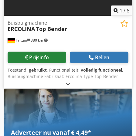
1
/
6
Buisbuigmachine
ERCOLINA
Top Bender
Trittau
380 km
Prijsinfo
Bellen
Toestand:
gebruikt
, Functionaliteit:
volledig functioneel
,
Buisbuigmachine Fabrikaat: Ercolina Type Top-Bender
Technische gegevens Fabrikant: Ercolina Type: TOP -
BENDER Bouwjaar: onbekend Buigcapaciteit: Ø 64 x 4 mm
Buighoek: 180° Gewicht: 135 kg Toebehoren - Gereedschap
Blauw o R90 d42-1-1/4 o R67 d 1" Dcedpfxszdf N Rs Agujk o
R100 d1-1/2" - Gereedschap Koper o 1 1/4" 2x o 1 1/2" (2x)
o 1" (2x) Alle gegevens zonder garantie. Een demonstratie
onder stroom is te allen tijde mogelijk in onze showroom.
Adverteer nu vanaf € 4,49
*