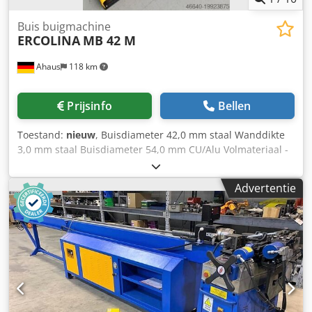
Buis buigmachine
ERCOLINA
MB 42 M
Ahaus
118 km
Prijsinfo
Bellen
Toestand:
nieuw
, Buisdiameter 42,0 mm staal Wanddikte
3,0 mm staal Buisdiameter 54,0 mm CU/Alu Volmateriaal -
diameter 30,0 mm Wanddikte 2,0 mm Omwentelingen per
minuut 2,0 omw/min Spanning 230 Volt Totale
Advertentie
vermogensbehoefte 1,1 kW Gewicht 80,0 kg Afmetingen L-
B-H 410 x 1000 x 570 mm Dcodpfxsxaa Sdj Agujk ERCOLINA
MediBender "MB 42 M" - Capaciteit stalen buis 42 x 3,0
mm - Capaciteit gasbuis 1"1/4 gas x 3,5 mm - Capaciteit
vierkantprofiel (FE 42) 35 x 35 x 3 mm - Max. buigstraal 10-
260 mm - Minimale straal 2 x D - 6-kant
gereedschapsopname - min. buitendiameter 5 mm - 1/8"
gas Uitvoering : - gepatenteerd snel wisselsysteem voor
gereedschappen - één buigsnelheid - vrij beweegbaar