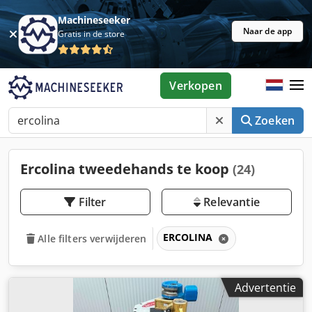
Machineseeker
Naar de app
Gratis in de store
Verkopen
Zoeken
Ercolina tweedehands te koop
(24)
Filter
Relevantie
ERCOLINA
Alle filters verwijderen
Advertentie