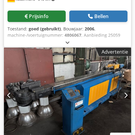
Prijsinfo
Bellen
Toestand:
goed (gebruikt)
, Bouwjaar:
2006
,
machine-/voertuignummer:
4806067
, Aanbieding 25059
Technische gegevens: - Buigcapaciteit buis bij 45 kg/mm²
tot Ø 48 X 3,5 mm - Vast materiaal tot 30 mm - Buighoek 0 -
Advertentie
180 ° - grootste gemiddelde buigradius Rm 225 mm -
kleinste binnenbuigradius Ri 10 mm - Aandrijving 220 V /
1,7 Kw Dcsdjv Dux Dopfx Aguek - Ruimtebehoefte ca. B 400
x H 950 x D 600 mm - Gewicht ca. 100 kg - met -
buighoekvoorkeuze - Digitale buighoekweergave + fijne
afstelling van de buighoek - Buiggereedschappen, Ø ½“ R
67 mm, Ø 1“ R 67 mm,