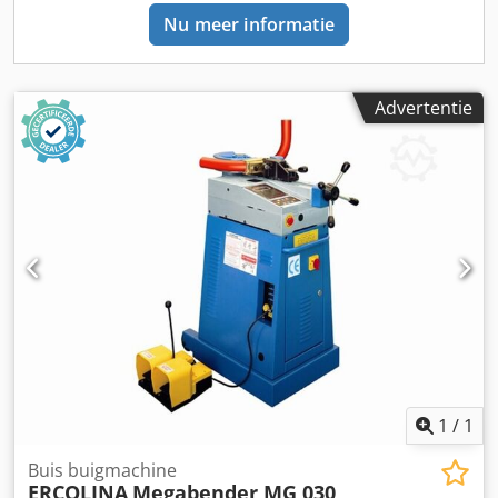
Motor: 1,5 kW Digitale weergave van de buighoek Digitale
Nu meer informatie
weergave van het klempunt Handmatige klemming
Elektronische voorafselectie van de buighoek Klempunt
digitaal uitleesbaar en opslaanbaar
Terugveringcompensatie 2 zeskantopnameschachten (40
Advertentie
en 50 mm) 2 snelheden Overbelastingsbeveiliging Mobiel
door wielen en handgreep Gereedschap niet inbegrepen
1
/
1
Buis buigmachine
ERCOLINA
Megabender MG 030