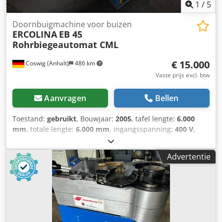
1
/
5
Doornbuigmachine voor buizen
ERCOLINA
EB 45
Rohrbiegeautomat CML
€ 15.000
Coswig (Anhalt)
486 km
Vaste prijs excl. btw
Aanvragen
Bellen
Toestand:
gebruikt
, Bouwjaar:
2005
, tafel lengte:
6.000
mm
, totale lengte:
6.000 mm
, ingangsspanning:
400 V
,
Ercolina EB 45 met gereedschap voor buizen in inch-maten
Dcedpjyr H A Iefx Agujk Bezichtigen en demonstratie zijn
Advertentie
mogelijk op afspraak.