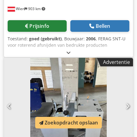
Wien
903 km
Prijsinfo
Bellen
Toestand:
goed (gebruikt)
, Bouwjaar:
2006
, FERAG SNT-U
voor roterend afsnijden van bedrukte producten
Crsdpfxstk S Ilj Anmof
Advertentie
Zoekopdracht opslaan