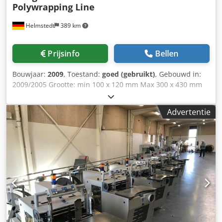
Polywrapping Line
Helmstedt
389 km
Prijsinfo
Bellen
Bouwjaar:
2009
, Toestand:
goed (gebruikt)
, Gebouwd in:
2009/2005 Grootte: min 100 x 120 mm Max 300 x 430 mm
Dikte: max 40 mm Film dikte 20-100 mµ Mechanische
snelheid: 25.000 Ex./h Uitrusting: • 10 stations rollstream
Advertentie
ROS • 1 VSE-ROS-ES-RE-300-KWE Twin multi disc afwikkel
station AWS • 4 MTD-AWS-OWK • in 2005 gebouwde
Cjdpfxsc Icm Ro Anmorf JET Feeder • 8 JEF-450-FVM-SA190 •
in 2005 gebouwde folie verpakking machine CMC 2800 •
met twee feeders • gebouwd in 2009 Twin stacker CMC