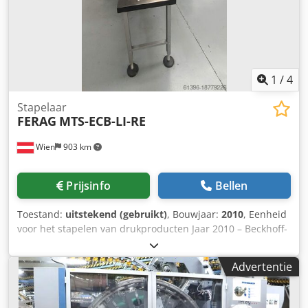
1
/
4
Stapelaar
FERAG
MTS-ECB-LI-RE
Wien
903 km
Prijsinfo
Bellen
Toestand:
uitstekend (gebruikt)
, Bouwjaar:
2010
, Eenheid
voor het stapelen van drukproducten Jaar 2010 – Beckhoff-
besturing Crsdov Sdc Ijpfx Anmsf
Advertentie