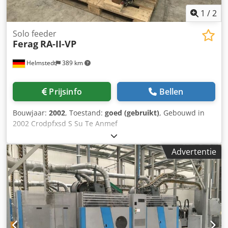
1
/
2
Solo feeder
Ferag
RA-II-VP
Helmstedt
389 km
Prijsinfo
Bellen
Bouwjaar:
2002
, Toestand:
goed (gebruikt)
, Gebouwd in
2002 Crodpfxsd S Su Te Anmef
Advertentie