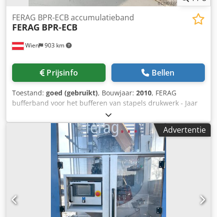
FERAG BPR-ECB accumulatieband
FERAG
BPR-ECB
Wien
903 km
Prijsinfo
Bellen
Toestand:
goed (gebruikt)
, Bouwjaar:
2010
, FERAG
bufferband voor het bufferen van stapels drukwerk - Jaar
2010 Crjdjv Sdh Dspfx Anmof
Advertentie