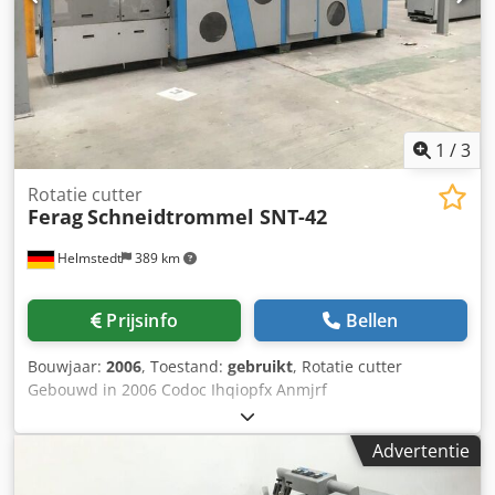
1
/
3
Rotatie cutter
Ferag
Schneidtrommel SNT-42
Helmstedt
389 km
Prijsinfo
Bellen
Bouwjaar:
2006
, Toestand:
gebruikt
, Rotatie cutter
Gebouwd in 2006 Codoc Ihqiopfx Anmjrf
Advertentie