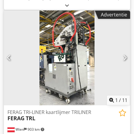
Sdggex Anmerf
Advertentie
1
/
11
FERAG TRI-LINER kaartlijmer TRILINER
FERAG
TRL
Wien
903 km