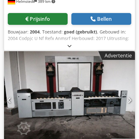
Helmstedt
389 km
Prijsinfo
Bellen
Bouwjaar:
2004
, Toestand:
goed (gebruikt)
, Gebouwd in:
2004 Codpjc U Nf Refx Anmsrf Herbouwd: 2017 Uitrusting:
Stitching eenheid voor Ferag UniDrum
Advertentie