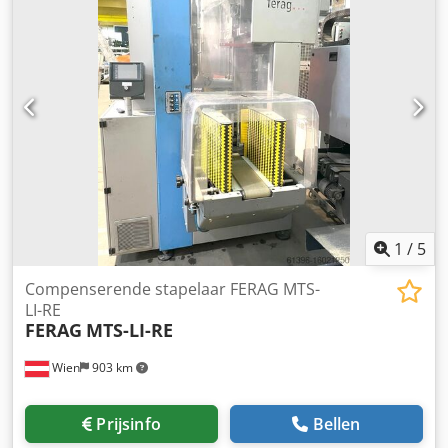
1
/
5
Compenserende stapelaar FERAG MTS-
LI-RE
FERAG
MTS-LI-RE
Wien
903 km
Prijsinfo
Bellen