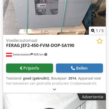
1
/
5
Voederautomaat
FERAG
JEF2-450-FVM-DOP-SA190
Seitenstetten
808 km
Prijsinfo
Bellen
Toestand:
goed (gebruikt)
, Bouwjaar:
2014
, Apparaat voor
het toevoeren van gedrukte producten Crodpexwqkrsfx
Anmef
Advertentie