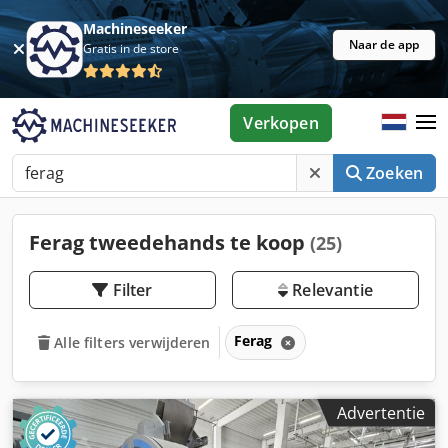
Machineseeker
Naar de app
Gratis in de store
Verkopen
Zoeken
Ferag tweedehands te koop
(25)
Filter
Relevantie
Ferag
Alle filters verwijderen
Advertentie