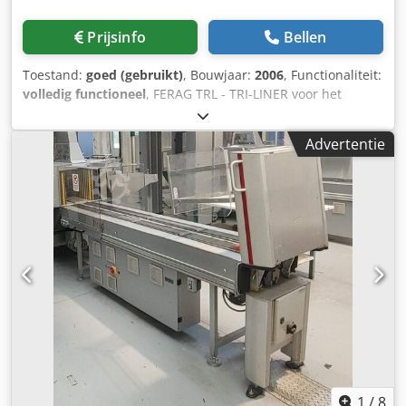
Prijsinfo
Bellen
Toestand:
goed (gebruikt)
, Bouwjaar:
2006
, Functionaliteit:
volledig functioneel
, FERAG TRL - TRI-LINER voor het
aanbrengen van kaarten en kortingsbonnen op
kettinggeleide drukproducten Credpfow Ud Ndox Anmjf
Advertentie
1
/
8