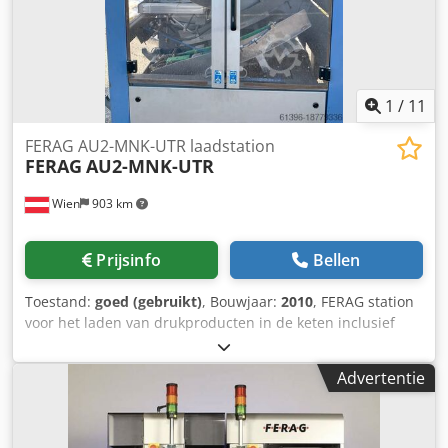
1
/
11
FERAG AU2-MNK-UTR laadstation
FERAG
AU2-MNK-UTR
Wien
903 km
Prijsinfo
Bellen
Toestand:
goed (gebruikt)
, Bouwjaar:
2010
, FERAG station
voor het laden van drukproducten in de keten inclusief
5690616 motor en 31232590 encoder jaar 2010 Crsdpov
Sdhkefx Anmjf
Advertentie