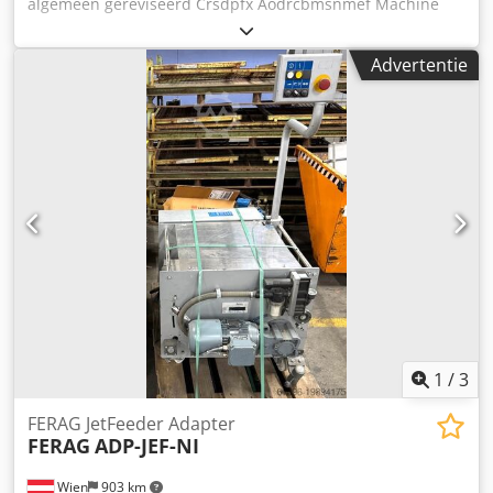
algemeen gereviseerd Crsdpfx Aodrcbmsnmef Machine
voor het wikkelen van inlegdelen voor latere automatische
invoeging in bedrukte producten
Advertentie
1
/
3
FERAG JetFeeder Adapter
FERAG
ADP-JEF-NI
Wien
903 km