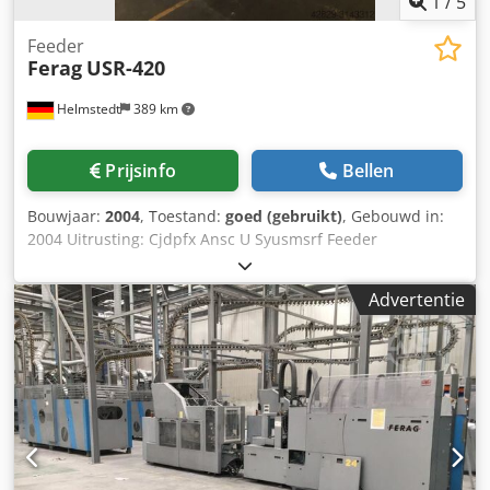
1
/
5
Feeder
Ferag
USR-420
Helmstedt
389 km
Prijsinfo
Bellen
Bouwjaar:
2004
, Toestand:
goed (gebruikt)
, Gebouwd in:
2004 Uitrusting: Cjdpfx Ansc U Syusmsrf Feeder
Advertentie