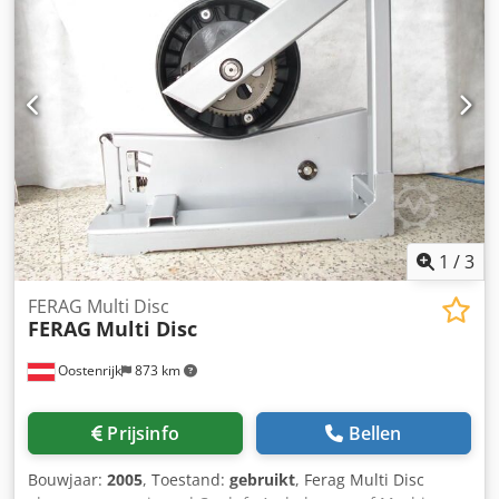
1
/
3
FERAG Multi Disc
FERAG
Multi Disc
Oostenrijk
873 km
Prijsinfo
Bellen
Bouwjaar:
2005
, Toestand:
gebruikt
, Ferag Multi Disc