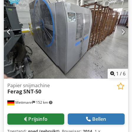
1
/
6
Papier snijmachine
Ferag
SNT-50
Mettmann
152 km
Prijsinfo
Bellen
Toestand:
goed (gebruikt)
, Bouwjaar:
2014
, 1 x