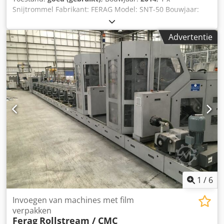
Snijtrommel Fabrikant: FERAG Model: SNT-50 Bouwjaar:
2014 Staat: goed, tot demontage in productie gebruikt
Cjdpfx Aney Udademerf Andere gebruikte FERAG units,
Advertentie
zoals aanvoer- en afvoerstations (ook van recentere
bouwjaren), evenals SDB-installaties zijn beschikbaar.
Neem gerust contact op voor meer informatie!
1
/
6
Invoegen van machines met film
verpakken
Ferag
Rollstream / CMC