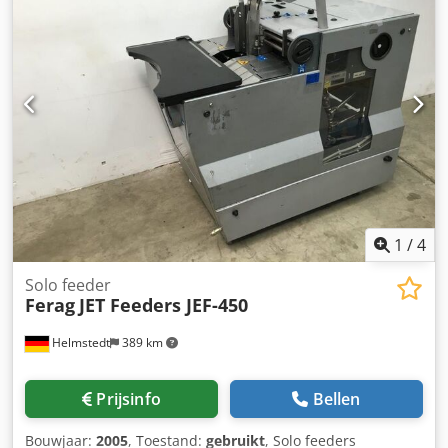
1
/
4
Solo feeder
Ferag
JET Feeders JEF-450
Helmstedt
389 km
Prijsinfo
Bellen
Bouwjaar:
2005
, Toestand:
gebruikt
, Solo feeders