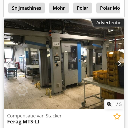
e
Snijmachines
Mohr
Polar
Polar Mohr
Advertentie
1
/
5
Compensatie van Stacker
Ferag
MTS-LI