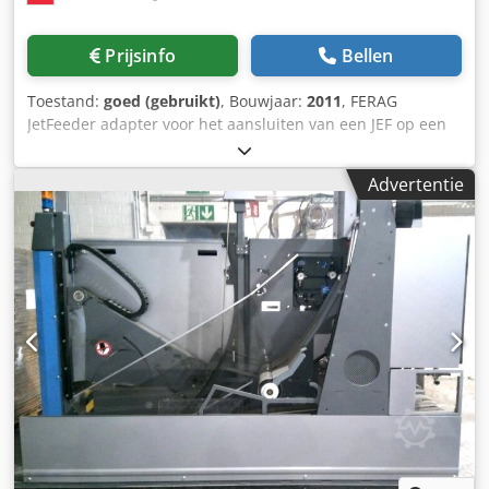
Prijsinfo
Bellen
Toestand:
goed (gebruikt)
, Bouwjaar:
2011
, FERAG
JetFeeder adapter voor het aansluiten van een JEF op een
extra lijn Csdpfx Ajw Ud R Ujnmorf
Advertentie