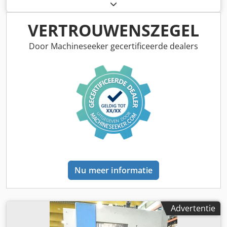
bedrukte producten Crodpfxjtnilfs Anmjf
VERTROUWENSZEGEL
Door Machineseeker gecertificeerde dealers
Nu meer informatie
Advertentie