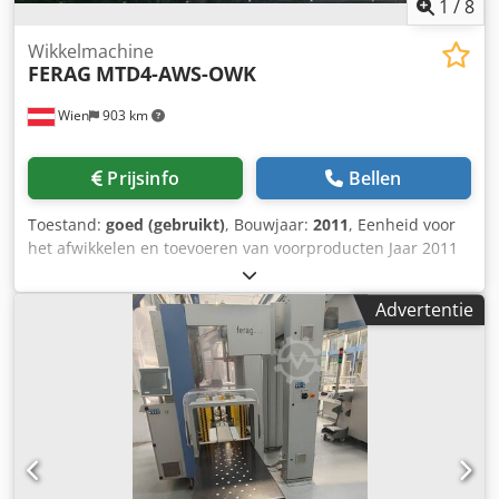
1
/
8
Wikkelmachine
FERAG
MTD4-AWS-OWK
Wien
903 km
Prijsinfo
Bellen
Toestand:
goed (gebruikt)
, Bouwjaar:
2011
, Eenheid voor
het afwikkelen en toevoeren van voorproducten Jaar 2011
Crsdpfx Ansv Sddfsmof
Advertentie