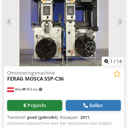
1
/
14
Omsnoeringsmachine
FERAG MOSCA
SSP-C36
Wien
903 km
Prijsinfo
Bellen
Toestand:
goed (gebruikt)
, Bouwjaar:
2011
,
Omsnoeringsmachine voor het omsnoeren van stapels