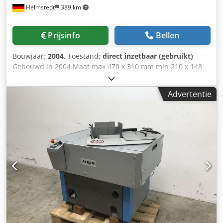
Helmstedt
389 km
Prijsinfo
Bellen
Bouwjaar:
2004
, Toestand:
direct inzetbaar (gebruikt)
,
Gebouwd in 2004 Maat max 470 x 310 mm min 210 x 148
mm Cedpedygvzsfx Anmsrf Snelheid max 90.000 Ex./h
Advertentie