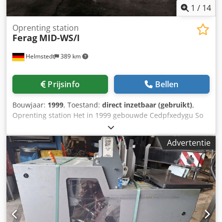
1
/
14
Oprenting station
Ferag
MID-WS/I
Helmstedt
389 km
Prijsinfo
Bellen
Bouwjaar:
1999
, Toestand:
direct inzetbaar (gebruikt)
,
Oprenting station Het in 1999 gebouwde Cedpfxedygu So
Anmerf
Advertentie