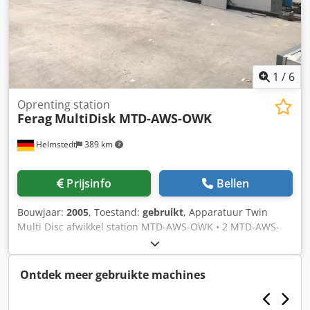
1
/
6
Oprenting station
Ferag
MultiDisk MTD-AWS-OWK
Helmstedt
389 km
Prijsinfo
Bellen
Bouwjaar:
2005
, Toestand:
gebruikt
, Apparatuur Twin
Multi Disc afwikkel station MTD-AWS-OWK • 2 MTD-AWS-
OWK Combinatie ingaande station Crjdpfec Ihxrjx Anmsf •
1 MTD-ZSF-LI-MSD Stapel pacer LAT • 1 LAT-2:1
Ontdek meer gebruikte machines