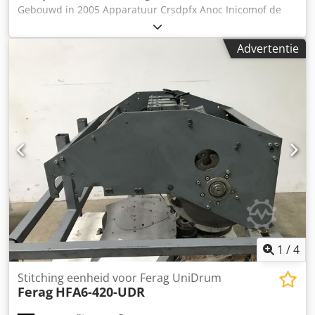
Gebouwd in 2005 Apparatuur Crsdpfx Anoc Inicomof de
opener van de dubbele
Advertentie
1
/
4
Stitching eenheid voor Ferag UniDrum
Ferag
HFA6-420-UDR