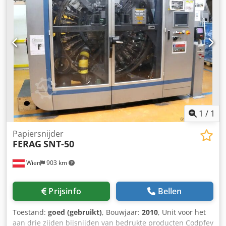
1
/
1
Papiersnijder
FERAG
SNT-50
Wien
903 km
Prijsinfo
Bellen
Toestand:
goed (gebruikt)
, Bouwjaar:
2010
, Unit voor het
aan drie zijden bijsnijden van bedrukte producten Codpfev