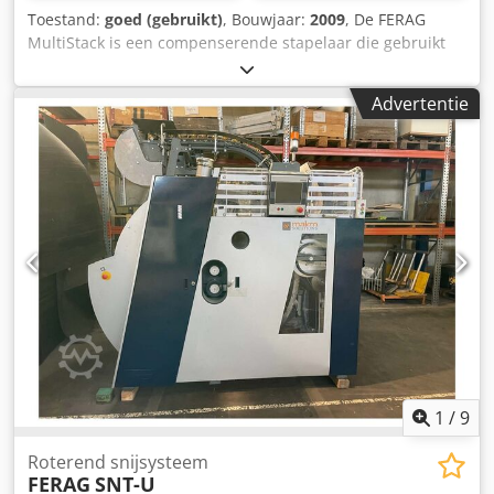
Toestand:
goed (gebruikt)
, Bouwjaar:
2009
, De FERAG
MultiStack is een compenserende stapelaar die gebruikt
wordt aan het einde van een inleglijn voor het afleggen
van bedrukte producten. Cedpfjtk S Ecjx Anmsrf
Advertentie
1
/
9
Roterend snijsysteem
FERAG
SNT-U