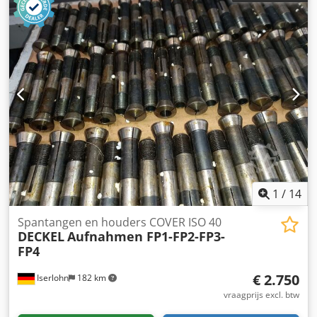
spindelopname. Accessoires: diverse spantangen en
freeshouders. Goede, bedrijfsklare staat. Onder stroom te
demonstreren in overleg. Dkodpfxozac Sbe Amhsr
1
/
14
Spantangen en houders COVER ISO 40
DECKEL
Aufnahmen FP1-FP2-FP3-
FP4
€ 2.750
Iserlohn
182 km
vraagprijs excl. btw