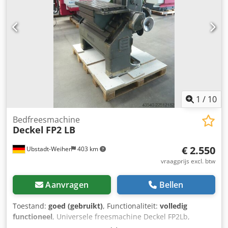
1
/
10
Bedfreesmachine
Deckel
FP2 LB
€ 2.550
Ubstadt-Weiher
403 km
vraagprijs excl. btw
Aanvragen
Bellen
Toestand:
goed (gebruikt)
, Functionaliteit:
volledig
functioneel
, Universele freesmachine Deckel FP2Lb,
rechtstreeks van de verkoper Technische gegevens: >>