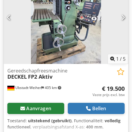
1
/
5
Gereedschapfreesmachine
DECKEL
FP2 Aktiv
€ 19.500
Ubstadt-Weiher
405 km
Vaste prijs excl. btw
Aanvragen
Bellen
Toestand:
uitstekend (gebruikt)
, Functionaliteit:
volledig
functioneel
, verplaatsingsafstand X-as:
400 mm
,