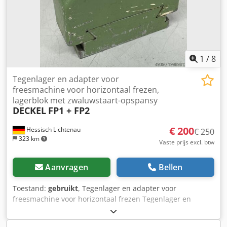
1
/
8
Tegenlager en adapter voor
freesmachine voor horizontaal frezen,
lagerblok met zwaluwstaart-opspansy
DECKEL
FP1 + FP2
€ 200
Hessisch Lichtenau
€ 250
323 km
Vaste prijs excl. btw
Aanvragen
Bellen
Toestand:
gebruikt
, Tegenlager en adapter voor
freesmachine voor horizontaal frezen Tegenlager en
adapter (tegenhouder) voor freesmachine DECKEL
(Lagerblok met zwaluwstaartopspanadapter DECEL FP1 +