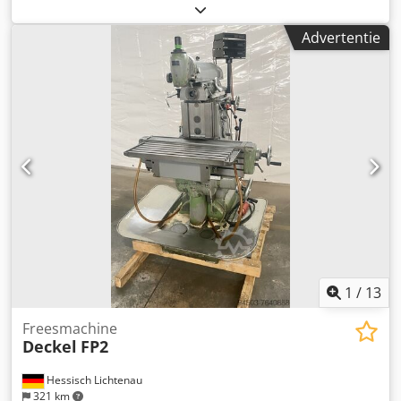
digitale uitlezing, machine is in goede staat. Starre tafel,
SK 40 spindelopname, toebehoren: diverse spantangen en
Advertentie
frezdornen, tegenhouder. In goede, operationele staat.
Kan onder stroom worden gedemonstreerd na overleg.
Dkjdpexbx R Uefx Amhjr
1
/
13
Freesmachine
Deckel
FP2
Hessisch Lichtenau
321 km