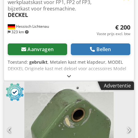
werkplaatskast voor FP1, FP2 of FP3,
bijzetkast voor freesmachine.
DECKEL
€ 200
Hessisch Lichtenau
323 km
Vaste prijs excl. btw
Aanvragen
Bellen
Toestand:
gebruikt
, Metalen kast met klapdeur, MODEL
DEKKEL Originele kast met deksel voor accessoires Model
DEKKEL FP1 / FP2 / FP3 met 2 uitschuifbare bodems
Dkedsznn Hxjpfx Amhor zonder inhoud Lengte: 1000 mm
Advertentie
Breedte: 750 mm Hoogte: 960 mm