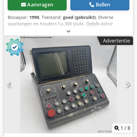
Aanvragen
Bellen
Bouwjaar:
1990
, Toestand:
goed (gebruikt)
, Diverse
spantangen en houders Ca.300 stuks. Djdpfx Ashvz
Iijmhekr Voor DECKEL freesmachines FP1 -FP2-FP3-FP4
Single verkoop vraag.
Advertentie
1
/
8