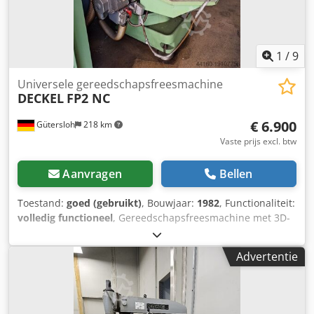
1
/
9
Universele gereedschapsfreesmachine
DECKEL
FP2 NC
€ 6.900
Gütersloh
218 km
Vaste prijs excl. btw
Aanvragen
Bellen
Toestand:
goed (gebruikt)
, Bouwjaar:
1982
, Functionaliteit:
volledig functioneel
, Gereedschapsfreesmachine met 3D-
besturing, handmatige handwielen en een in drie assen
verstelbare universele tafel. Sturen:
Advertentie
Dekseldialoogbesturing 4: 3D-padbesturing, inclusief boor-
en freescycli, Monitor, elektrisch handbedieningspaneel
Terminal voor invoer en uitvoer van programma's
Technische gegevens: Reisbereik X/Y/Z 300 x 220 x 400 mm