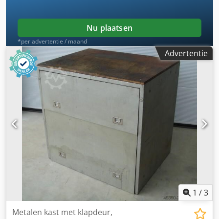
Nu plaatsen
*per advertentie / maand
Advertentie
1
/
3
Metalen kast met klapdeur,