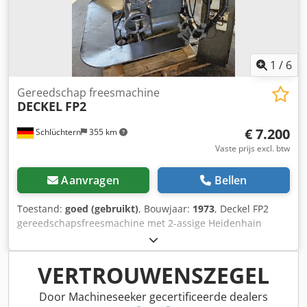
1
/
6
Gereedschap freesmachine
DECKEL
FP2
€ 7.200
Schlüchtern
355 km
Vaste prijs excl. btw
Aanvragen
Bellen
Toestand:
goed (gebruikt)
, Bouwjaar:
1973
, Deckel FP2
gereedschapsfreesmachine met 2-assige Heidenhain
digitale uitlezing, starre tafel, SK 40 spindelhouder. Lange
verschuifbare freeskop, accessoires: diverse spantangen
en freeshouders, tellerhouder. Goede werkconditie, kan op
VERTROUWENSZEGEL
afspraak onder stroom gedemonstreerd worden. Dsdpfx
Asumclaemhjkr
Door Machineseeker gecertificeerde dealers