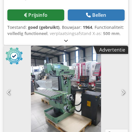
Prijsinfo
Bellen
Toestand:
goed (gebruikt)
, Bouwjaar:
1964
, Functionaliteit:
volledig functioneel
, verplaatsingsafstand X-as:
500 mm
,
verplaatsing Y-as:
200 mm
, verplaatsingsafstand Z-as:
400
mm
, spilsnelheid (max.):
200 rpm
, spindelsnelheid (min.):
Advertentie
40 rpm
, ingangsfrequentie:
50 Hz
, Machine is in goede
staat! Gereedschapshouder: SK 40 Verplaatsing X/Y/Z: 500 /
200 / 400 mm Snelheidsbereik: (18 stappen) 40 - 2000 rpm
Spindelslag verticaal: 60 mm Spindelslag horizontaal: 100
mm voedingen: 8 - 400 mm/omwenteling Tafelafmetingen:
700 x 300 mm Motorvermogen: 2,2 kW Aansluiting: 400 V /
16 A stekker Gewicht: ongeveer 1300 kg Dkedpfx Aeilg H
Eomher Benodigde ruimte LxBxH, ca.: 1200 x 1250 x 1670
mm Kop draaibaar: 90° / 90 Uitrusting: - 3-assig digitaal
display - Koelapparaat Wij demonstreren de machine
graag op locatie. Alle informatie zonder garantie. Onder
voorbehoud van voorafgaande verkoop. Het voorwerp van
aankoop wordt verkocht onder uitsluiting van enige