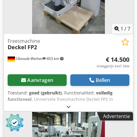
1
/
7
Freesmachine
Deckel
FP2
€ 14.500
Ubstadt-Weiher
403 km
vraagprijs excl. btw
Aanvragen
Bellen
Toestand:
goed (gebruikt)
, Functionaliteit:
volledig
functioneel
, Universele freesmachine Deckel FP2 in
speciale lak lichtgrijs met 3-assig digitaal display K+C
NIEUW Technische gegevens: Dkedpsu I Rm Njfx Amhsr >>
Advertentie
Machinenr. 5983 Bouwjaar ca. 1975 >> Starre hoektafel
(nieuw bewerkt) >> Snelheid: 40 - 2000 tpm >> Aanvoer en
ijlgang in 3 assen >> Aandrijfvermogen .:2,2 KW >>