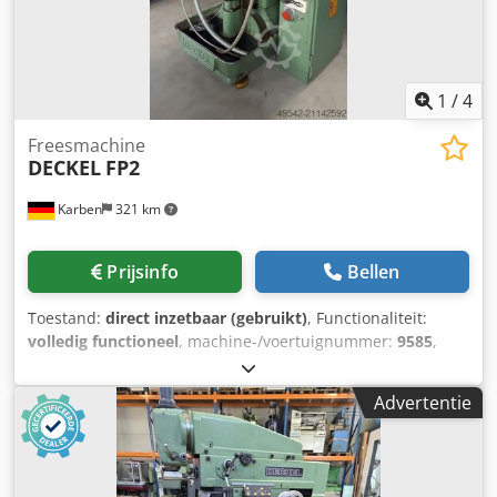
1
/
4
Freesmachine
DECKEL
FP2
Karben
321 km
Prijsinfo
Bellen
Toestand:
direct inzetbaar (gebruikt)
, Functionaliteit:
volledig functioneel
, machine-/voertuignummer:
9585
,
DECKEL Universele gereedschap-frees- en boormachine
Type: FP 2 Machinenummer: 9585 Bouwjaar: 1978/79 Staat:
Advertentie
goede, direct inzetbare staat Verplaatsingen: langs: 400
mm, verticaal: 400 mm, horizontaal: 200 mm
Dkjdpoygicaofx Amhor