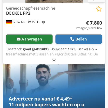
Gereedschapfreesmachine
DECKEL
FP2
€ 7.800
Schlüchtern
355 km
vraagprijs excl. btw
Aanvragen
Bellen
Toestand:
goed (gebruikt)
, Bouwjaar:
1975
, Deckel FP2 –
freesmachine met 3 assen en Fagor digitale uitlezing. De
machine verkeert in goede staat en komt uit een
onderwijsinstelling. Uitgerust met een universele
draaibare rondtafel, SK 40 spilopname en de volgende
accessoires: diverse spanhuls en freesdoorns. De machine
is in goede, operationele staat. Na overleg kan de machine
onder spanning worden gedemonstreerd. Dkedpfx
Amjzruudjhor
Adverteer nu vanaf € 4,49
*
11 miljoen kopers
wachten op u