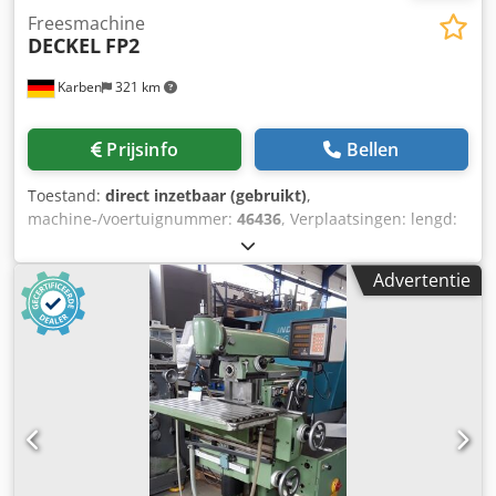
Freesmachine
DECKEL
FP2
Karben
321 km
Prijsinfo
Bellen
Toestand:
direct inzetbaar (gebruikt)
,
machine-/voertuignummer:
46436
, Verplaatsingen: lengd:
400 mm Dkodsygia Eepfx Amhor verticaal: 400 mm
horizontaal: 200 mm Uitrusting: - Verticaal freeskop,
Advertentie
verschuifbaar - Zwenkbare zwenktafel 260 x 600 mm -
Diverse gereedschaphouders - Opstellelementen - Ronde
tafel D:280 mm - Documentatie Staat: Werkplaats-getest