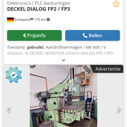
Elektronica / PLC-besturingen
DECKEL
DIALOG FP2 / FP3
Ennepetal
170 km
Prijsinfo
Bellen
Toestand:
gebruikt
, Aandrijfsvermogen / kW Volt / V
Ampère / A DECKEL MONITOR scherm DIALOG FP2 / FP3
Dkjdpoy S Eb Refx Amhor
Advertentie