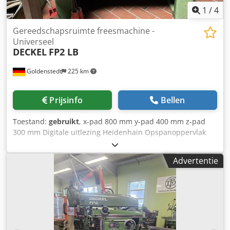
1
/
4
Gereedschapsruimte freesmachine -
Universeel
DECKEL
FP2 LB
Goldenstedt
225 km
Prijsinfo
Bellen
Toestand:
gebruikt
, x-pad 800 mm y-pad 400 mm z-pad
300 mm Digitale uitlezing Heidenhain Opspanoppervlak
tafel 1000 x 520 mm Toerentalbereik 40 x 2000 rpm
Spindelhouder SK 40 Totaal benodigd vermogen 2,2 kW
Advertentie
Machinegewicht ca. 2,2 ton Benodigde ruimte ca. 1700 x
1600 x 1800 m Dodpfxeqpl Uuo Amhskr Afdekking FP 2 B -
schuin bed in rijdende kolomuitvoering Universele zwenk-
en kanteltafel incl. diverse houders SK40, schroefdraad
S20x2 Spantanghouder Machine is gereviseerd voor ca.
24.000,00