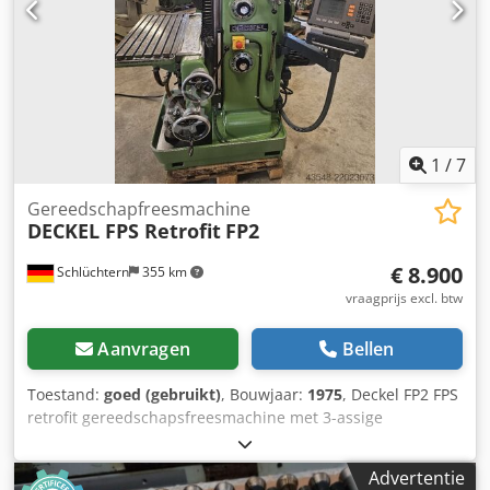
1
/
7
Gereedschapfreesmachine
DECKEL FPS Retrofit
FP2
€ 8.900
Schlüchtern
355 km
vraagprijs excl. btw
Aanvragen
Bellen
Toestand:
goed (gebruikt)
, Bouwjaar:
1975
, Deckel FP2 FPS
retrofit gereedschapsfreesmachine met 3-assige
Heidenhain digitale uitlezing. Machine verkeert in goede
staat en komt uit de opleidingsafdeling. Starre tafel,
Advertentie
elektrisch vergrendelbare freesbescherming, SK 40