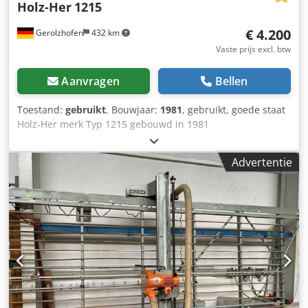
Holz-Her
1215
€ 4.200
Gerolzhofen
432 km
Vaste prijs excl. btw
Aanvragen
Bellen
Toestand:
gebruikt
, Bouwjaar:
1981
, gebruikt, goede staat
Holz-Her merk Typ 1215 gebouwd in 1981
machinenummer 710 motor 4,0 kW snijlengte ca. 5300 mm
Dkjdpfxjvwfmxj Aftor snijhoogte ca. 2100 mm snijdiepte 80
Advertentie
mm zaagbladdiameter ca. 300 x 30 mm vrijstaand
lattenbodem beweegt weg Ruimtebehoefte ca. 6550 mm x
1265 mm x 2895 mm Gewicht ca. 1000 kg Opslaglocatie
97447 Gerolzhofen, vrij geladen, uitgepakt Oplevering in
de huidige staat zoals geïnspecteerd zonder garantie en
waarborg