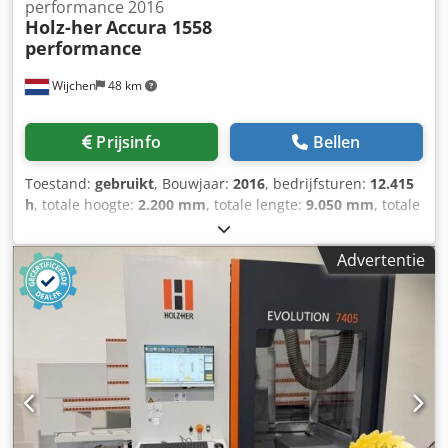
performance 2016
Holz-her
Accura 1558
performance
Wijchen
48 km
Prijsinfo
Bellen
Toestand:
gebruikt
, Bouwjaar:
2016
, bedrijfsturen:
12.415
h
, totale hoogte:
2.200 mm
, totale lengte:
9.050 mm
, totale
breedte:
1.200 mm
, Kleur: Wit Gewicht: 4.800 kg Prijs: Op
aanvraag - Bouwjaar: 2016 - Documentatie aanwezig: Ja - └
Advertentie
Type documentatie: Elektrische schema’s,
Onderdelenboek, Montage handleiding,
Besturingssysteem, Technische gegevens,
Gebruikershandleiding - CE markering aanwezig: Ja - CE
certificaat aanwezig: Nee Dkodpfx Afozhrlfotsr -
Serienummer: 109/1-606 - Draaiuren: 12415 - Aantal units
[st.]: 11 - └ 1e Unittype: Voorfreesunit - - Gereedschap
aanwezig: Ja - └ 2e Unittype: Lijmunit - └ 3e Unittype:
Aandruk rollen - - Type/Merk: 1914 - - Gereedschap