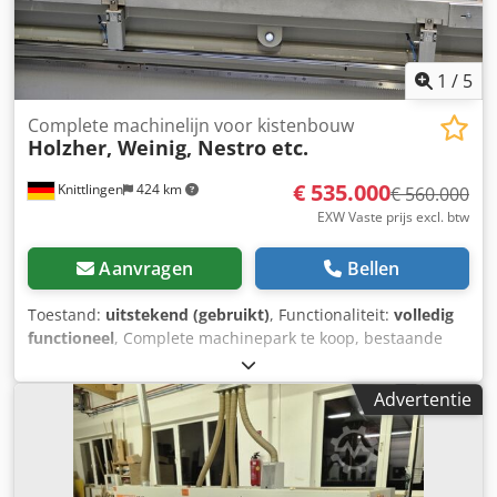
1
/
5
Complete machinelijn voor kistenbouw
Holzher, Weinig, Nestro etc.
€ 535.000
Knittlingen
424 km
€ 560.000
EXW Vaste prijs excl. btw
Aanvragen
Bellen
Toestand:
uitstekend (gebruikt)
, Functionaliteit:
volledig
functioneel
, Complete machinepark te koop, bestaande
uit: Holzher machinepark in nieuwstaat (in gebruik sinds
6/2024) bestaande uit: Tectra 6120 Dynamic cirkelzaag,
Advertentie
automatisch plaatmagazijn Storemaster 5110 (ca. 12x18 m)
Evolution 7450 verticaal bewerkingscentrum Nextec 7705
nesting-bewerkingscentrum Weinig Dimter Opticut S60
optimaliseersnijmachine (bouwjaar 2009) inclusief