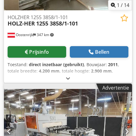
1
/
14
HOLZHER 1255 3858/1-101
HOLZ-HER
1255 3858/1-101
Oostenrijk
347 km
Prijsinfo
Bellen
Toestand:
direct inzetbaar (gebruikt)
, Bouwjaar:
2011
,
totale breedte:
4.200 mm
, totale hoogte:
2.900 mm
,
totaalgewicht:
700 kg
, Paneelzaag geproduceerd in 2011.
Deze HOLZHER 1255 3858/1-101 heeft een maximale
Advertentie
zaaglengte van 3.300 mm en een zaaghoogte van 2.200
mm, voor veelzijdige zaagmogelijkheden. Met een
krachtige 4,0 kW zaagmotor en geïntegreerd
besturingssysteem zorgt hij voor precisie en efficiëntie.
Overweeg de mogelijkheid om deze HOLZHER 1255 3858/1-
101 paneelzaag te kopen. Neem contact met ons op voor
meer informatie. • Zaagcapaciteit: horizontaal 3.300 mm;
verticaal 2.200 mm; zaagdiepte 60 mm • Vermogen