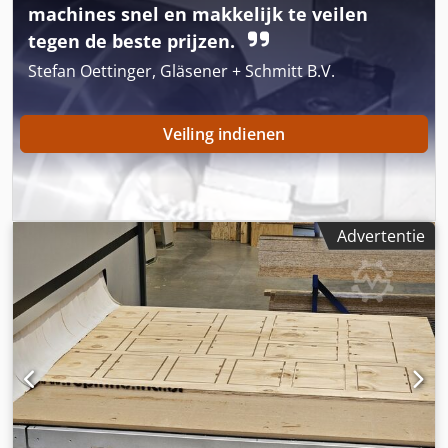
Gerolzhofen, vrij geladen, uitgepakt Oplevering in de
machines snel en makkelijk te veilen
huidige staat zoals geïnspecteerd zonder garantie en
tegen de beste prijzen.
waarborg
Stefan Oettinger, Gläsener + Schmitt B.V.
Veiling indienen
Advertentie