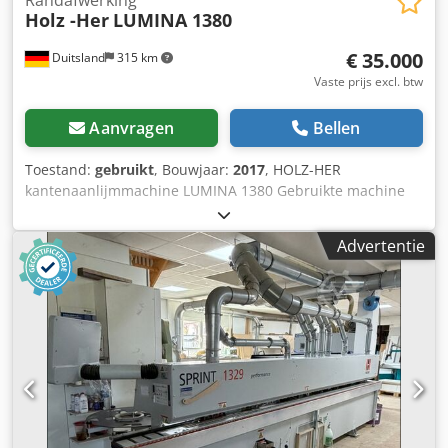
Holz -Her
LUMINA 1380
€ 35.000
Duitsland
315 km
Vaste prijs excl. btw
Aanvragen
Bellen
Toestand:
gebruikt
, Bouwjaar:
2017
, HOLZ-HER
kantenaanlijmmachine LUMINA 1380 Gebruikte machine
Bouwjaar 2017 Staat: goed onderhouden Motorisch
verstelbare drukrollen Dikte van het kantmateriaal (rol): 0,4
Advertentie
- 3 mm Dikte van het kantmateriaal (strook): max. 3 mm
met aggregaat FF701 max. 8 mm zonder aggregaat FF701
max. 15 mm met gereedschapswisseling op het
multifunctionele freesaggregaat Kanthoogte: max. 65 mm
Dikte van het werkstuk: 8 - 60 mm Breedte van het
werkstuk: min. 60 mm Lengte van het werkstuk: min. 160
mm Aanvoersnelheid: traploos 10 - 18 m/min Besturing
Edge Control 19 met 18,5" touchscreen kleurenscherm 16:9
ECO-modus, energiebesparende modus Invoeraanslag,
1350 mm lang Motorisch verstelbare invoeraanslag