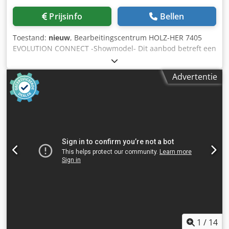
Zaagblad Ø van zaagkop: x 20 x 5 mm, Aantal
Prijsinfo
Bellen
gereedschappen in de wisselaar: 6 + 1 stuk,
Afzuigaansluiting Ø: mm, Persluchtaansluiting: 6-8 bar,
Toestand:
nieuw
, Bearbeitingscentrum HOLZ-HER 7405
Persluchtverbruik: 200 NL/min. Kwaliteitsinformatie: -
EVOLUTION CONNECT -Showmodel- Dit aanbod betreft een
volledige basisreiniging - elektra gecontroleerd -
uitrustingspakket. De volgende artikelen en opties zijn al
pneumatiek gecontroleerd - afgesteld volgens de
inbegrepen in de prijs: - Materiaalopslag - In hoogte
specificaties van de fabrikant - direct inzetbaar
Advertentie
verstelbare inloopsnelband Dkedpfszq Dbdex Aftor -
Diamanten formaatfreesset EVOLUTION - CAMPUS V8
EVOLUTION CAD/CAM-software - Flatscreen 21,5", 16:9 -
Werkstuklengtemeting met LASER - Freesaggregaat 7830 -
Gereedschapswisselaar 7887, 6-voudig magazijn met
opname-arm - Vacuümsysteem ECO - Airconditioner voor
koeling van de schakelkast - Gereedschapswisselaar 7874 -
Hoekoverbrenging 7869 - Adapter voor Clamex-frees -
Gereedschapsset - 4-assige CLAMEX -
Gereedschapopname HSK-F 63 - Booraggregaat XL 7885, 19
spindels - Handbedieningsapparaat - Gereedschapsset -
EVOLUTION voor XL-boorkop 7885 - Nieuw showmodel -
1
/
14