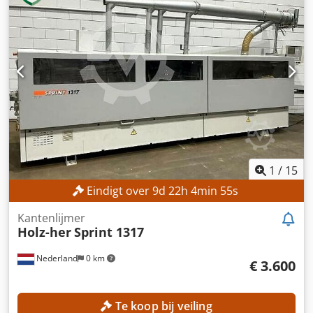
Gelijkrichtereenheid met 2 motoren Spoelhouderplaat
behandeld door de verkoper (T&C's zijn van
Lijmsysteem voor EVA / PUR-lijm met patroon- of
toepassing)Vraag ons gerust naar gedetailleerde prijzen
granulaatsysteem Randpersgroep op rechte profielen met
voor deze aanvullende diensten. Extra uitrusting •
elektronisch instelbare persrollen (N.C) Snijinrichting met
Vacuümsysteem: Becker, 250 m³/h • Luchtkussentafel voor
2 motoren Nabewerkingsgroep met 2 kantelmotoren
eenvoudige materiaalhantering • Gezoneerde
elektronisch verstelbaar via C.N Rondafwerkingseenheid
veiligheidsmatten voor veilig laden tijdens het werk • Extra
met 4 multifunctionele motoren (crimper + afronder) met
zaagbladhouder (tot Ø350 mm)
automatische numerieke besturing Randschraapmes met
elektronische sturing van N.C Lijm-schraapgroep
Borstelgroep Machinelengte ca. 6500 mm Dkjdpfxswwhn
Ds Aftjr Gewicht ca. 2750 kg
1
/
15
Eindigt over
9
d
22
h
4
min
53
s
Kantenlijmer
Holz-her
Sprint 1317
Nederland
0 km
€ 3.600
Te koop bij veiling