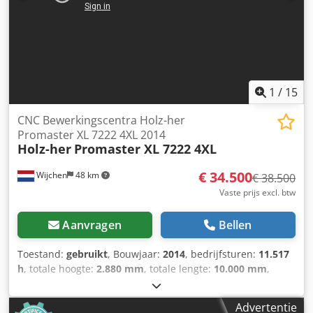
Nofx Aftskr - Afzekering [A]: 16 - Transportafmetingen:
5050mm x 2420mm x 800mm (l x b x h) - Transportgewicht
[kg]: 750kg - Transportcolli [st.]: 1 Financiële informatie
BTW: De getoonde prijs is exclusief BTW BTW/marge: BTW
verrekenbaar voor ondernemers Levering en inruil altijd
mogelijk van alles in de industriële sectoren Yorick Diebels
1
/
15
CNC Bewerkingscentra Holz-her
Promaster XL 7222 4XL 2014
Holz-her
Promaster XL 7222 4XL
€ 34.500
Wijchen
48 km
€ 38.500
Vaste prijs excl. btw
Aanvragen
Bellen
Toestand:
gebruikt
, Bouwjaar:
2014
, bedrijfsturen:
11.517
h
, totale hoogte:
2.880 mm
, totale lengte:
10.000 mm
,
totale breedte:
2.700 mm
, Kleur: Wit Ledig gewicht: 6.000
kg - Bouwjaar: 2014 - Documentatie aanwezig: Nee - CE
Advertentie
certificaat aanwezig: Nee - Serienummer: 070614/B/1-407 -