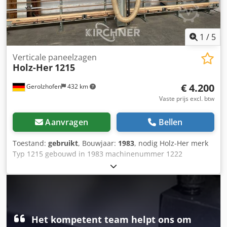
1
/
5
Verticale paneelzagen
Holz-Her
1215
€ 4.200
Gerolzhofen
432 km
Vaste prijs excl. btw
Aanvragen
Bellen
Toestand:
gebruikt
, Bouwjaar:
1983
, nodig Holz-Her merk
Typ 1215 gebouwd in 1983 machinenummer 1222
snijdiepte 80 mm Motor 4 kW snijlengte ca. 5300 mm
snijhoogte ca. 2000 mm zaagbladdiameter ca. 300 mm
Dkodpfxevwfnpo Aftjr vrijstaand lattenbodem beweegt weg
Afzuigaansluiting D ca. 100 mm Ruimtebehoefte ca. 6300
mm x 1100 mm x 2700 mm Gewicht ca. 1000 kg Totaal
aangesloten vermogen ca. 3 kW Opslaglocatie 97447
Het kompetent team helpt ons om