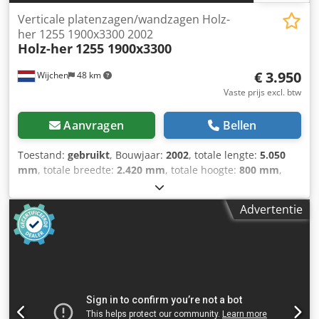
Verticale platenzagen/wandzagen Holz-
her 1255 1900x3300 2002
Holz-her
1255 1900x3300
€ 3.950
Wijchen
48 km
Vaste prijs excl. btw
Aanvragen
Bellen
Toestand:
gebruikt
, Bouwjaar:
2002
, totale lengte:
5.050
mm
, totale breedte:
2.420 mm
, totale hoogte:
800 mm
,
Kleur: Grijs Gewicht: 750 kg - Bijzonderheden: - └
Omschrijving: Digitale aflezing fungeert niet. - Bouwjaar:
Advertentie
2002 - Documentatie aanwezig: Nee - CE certificaat
aanwezig: Nee - Serienummer: 221 / 0-206 - Max.
zaaghoogte verticaal [mm]: 1950 - Max. zaaghoogte
horizontaal [mm]: 1900 - Max. zaagbreedte [mm]: 3300 -
Max. zaagdiepte [mm]: 50 - Max. zaagblad diameter [mm]:
300 - Asgat zaagblad diameter [mm]: 30 - Horizontaal
zagen: Ja - Verticaal zagen: Ja - Voltage [V]: 400 Dsdpezcng