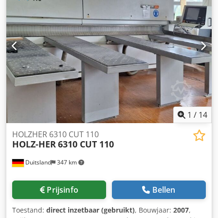
automatische gereedschapswisselaar, conustype HSK F63
Boorkop met 24 spindels als volgt: - 12 verticale spindels Y-
as Dodjwwiybspfx Aftekr - 6 verticale spindels X-as - 4
horizontale spindels Y-as - 2 horizontale spindels X-as
Automatisch gereedschapswisselsysteem met 18 posities,
geplaatst aan de achterzijde van de machine Frontale
beschermings- en veiligheidssystemen met matten en
beschermnetten Automatisch smeersysteem
Airconditioning voor de schakelkast 1 vacuümpomp
1
/
14
HOLZHER 6310 CUT 110
HOLZ-HER
6310 CUT 110
Duitsland
347 km
Prijsinfo
Bellen
Toestand:
direct inzetbaar (gebruikt)
, Bouwjaar:
2007
,