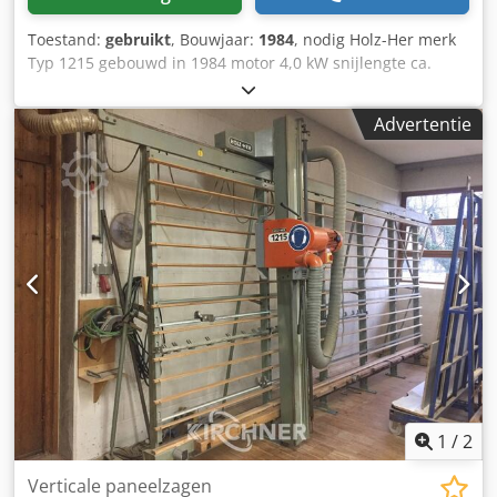
Toestand:
gebruikt
, Bouwjaar:
1984
, nodig Holz-Her merk
Typ 1215 gebouwd in 1984 motor 4,0 kW snijlengte ca.
5300 mm snijhoogte ca. 2200 mm centrale ondersteuning
Zaagbladdiameter ca. 300 mm, zaagdiepte 80 mm
Advertentie
Dksdjvwgi Ijpfx Aftor vrijstaand lattenbodem beweegt weg
Opslaglocatie 97447 Gerolzhofen, vrij geladen, uitgepakt
Overdracht in de huidige staat zoals geïnspecteerd,
zonder garantie en waarborg
1
/
2
Verticale paneelzagen