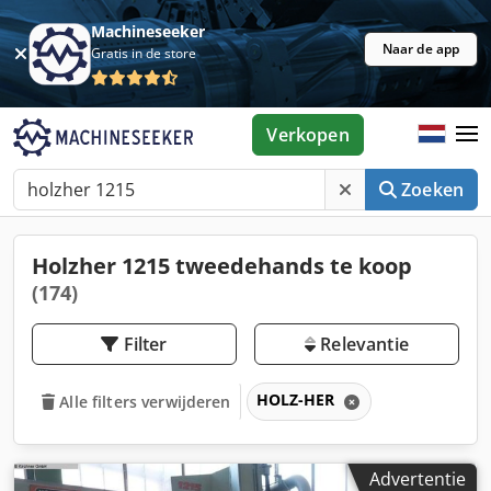
Machineseeker
Naar de app
Gratis in de store
Verkopen
Zoeken
Holzher 1215 tweedehands te koop
(174)
Filter
Relevantie
HOLZ-HER
Alle filters verwijderen
Advertentie