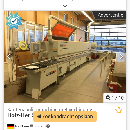
bredebandsschuurmachine / fijnschuurmachine, bouwjaar
1992. De machine is voor het laatst gebruikt en wordt als
Advertentie
functioneel en/of gecontroleerd beschreven. Technische
gegevens: - Werkbreedte: maximaal 1.100 mm -
Werkstukdoorlaat: 2–100 mm - Schuurkop: 15 kW
Dodpfozrn Abex Aftjkr - Borstel: 0,55 kW - Voeding: 1,1 kW -
Totaal vermogen: ca. 17 kW - Aansluiting: 380–400 V / 50 Hz
- Afmetingen: ca. 1.730 x 1.340 x 1.380 mm - Benodigde
ruimte (diepte met rollentafels): ca. 2.500 mm - Gewicht:
ca. 1.935 kg, plus rollentafel ca. 80 kg - Afzuigaansluiting:
250 mm Accessoires: Rollentafels, schuurbanden,
gereedschap, bedieningshandleidingen, schema en
reserveonderdelendocumentatie. Belangrijke opmerking:
De rubberen transportrollen zijn door ouderdom verhard
en moeten zo snel mogelijk worden vervangen. Locatie:
65618 Selters (Taunus), Duitsland.
1
/
10
Kantenaanlijmmachine met verbinding
Holz-Her
Contriga 1366
Zoekopdracht opslaan
Nattheim
518 km