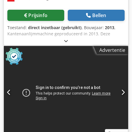
machinezijde, incl. snelheidsbewaking met
veiligheidsuitschakeling • Postforming-unit, incl. scoring-
Prijsinfo
Bellen
unit • Automatische centrale smering • Gesloten drukbalk •
Folie snij-inrichting Extra uitrusting • Optioneel tegen
Toestand:
direct inzetbaar (gebruikt)
, Bouwjaar:
2013
,
meerprijs: Stofafzuigsysteem (€4.000,00) • Merk: AL-KO •
Kantenaanlijmmachine geproduceerd in 2013. Deze
Model: AGGREGAAT 300P • Jaar van fabricage: 2011 •
HOLZHER Streamer 1054 heeft een voorfreesunit met
Luchtstroom: 5089 m³/h • Vacuüm: 2050 pA •
diamantgereedschappen die werkstukdiktes tot 60 mm
Motorvermogen: 7,5 kW • Zuiginlaat: 300 mm • Opvang: 3
Advertentie
aankan. De machine is uitgerust met een Glu Jet S-
tanks van elk 250 l • Geïntegreerde automatische
cassettesysteem voor het aanbrengen van lijm en een
uitschakeling
pneumatische afsnijeenheid. De machine heeft ook een
trimeenheid voor vlakke of radiuskanten, met een radius
tot 3 mm en een randdikte tot 6 mm. Neem voor meer
informatie over deze machine contact met ons op. •
Voorfrezen: diamantgereedschappen • Werkstukdikte: tot
60 mm • Aanbrengen van lijm: Glu Jet S cartridgesysteem
(EVA / PUR) • Eindafwerkingseenheid: pneumatisch •
Drukunit: 3 rollen (eerste rol motoraangedreven) Dsdpfxey
Ddyco Aftskr • Afsnijeenheid: vlak / radius • Radius: tot 3
mm • Randdikte: tot 6 mm • Schrapeenheden:
radiusschraper (R); platte schraper (lijmverwijdering) •