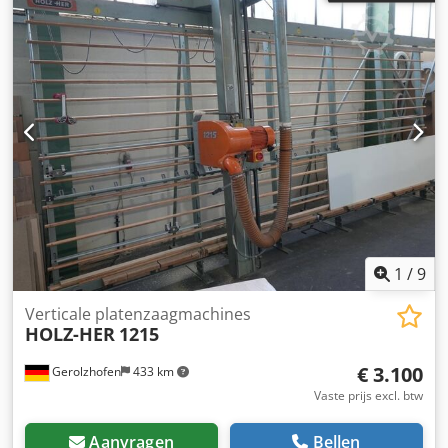
1
/
9
Verticale platenzaagmachines
HOLZ-HER
1215
€ 3.100
Gerolzhofen
433 km
Vaste prijs excl. btw
Aanvragen
Bellen