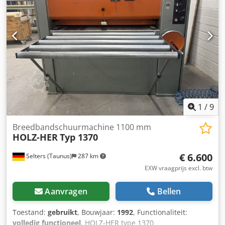
1
/
9
Breedbandschuurmachine 1100 mm
HOLZ-HER
Typ 1370
€ 6.600
Selters (Taunus)
287 km
EXW vraagprijs excl. btw
Aanvragen
Bellen
Toestand:
gebruikt
, Bouwjaar:
1992
, Functionaliteit:
volledig functioneel
, HOLZ-HER type 1370