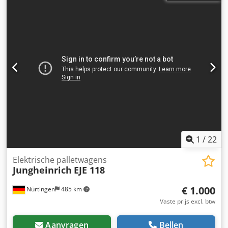
1
/
22
Elektrische palletwagens
Jungheinrich
EJE 118
€ 1.000
Nürtingen
485 km
Vaste prijs excl. btw
Aanvragen
Bellen