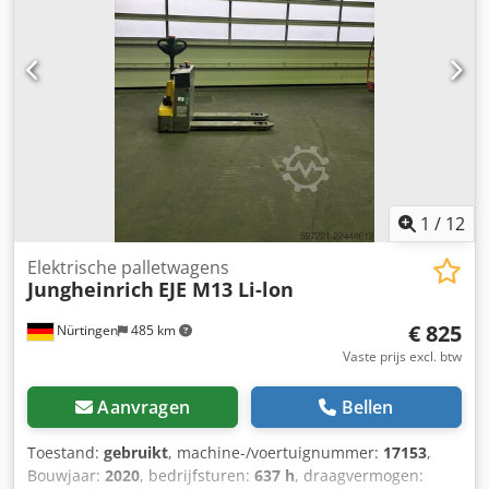
1
/
12
Elektrische palletwagens
Jungheinrich
EJE M13 Li-lon
€ 825
Nürtingen
485 km
Vaste prijs excl. btw
Aanvragen
Bellen
Toestand:
gebruikt
, machine-/voertuignummer:
17153
,
Bouwjaar:
2020
, bedrijfsturen:
637 h
, draagvermogen: