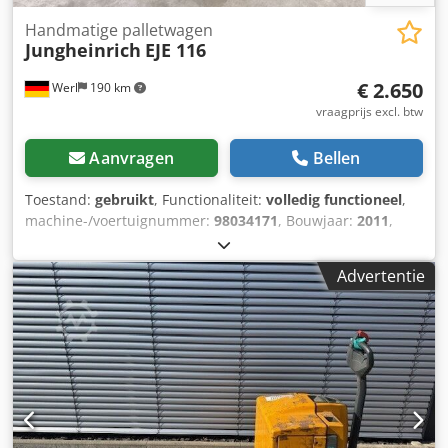
Handmatige palletwagen
Jungheinrich
EJE 116
€ 2.650
Werl
190 km
vraagprijs excl. btw
Aanvragen
Bellen
Toestand:
gebruikt
, Functionaliteit:
volledig functioneel
,
machine-/voertuignummer:
98034171
, Bouwjaar:
2011
,
bedrijfsturen:
3.134 h
, draagvermogen:
1.600 kg
,
brandstoftype:
elektrisch
, aandrijftype:
Elektro
,
Advertentie
Elektrische palletwagen Cedsznqrkjpfx An Ujha
Chassisnummer: 98034171 Lastzwaartepunt: 600 Staat:
direct inzetbaar en volledig functioneel Technische staat:
goed Batteriespanning: 24V Batteriecapaciteit: 150Ah
Batterijtype: PzS Bouwjaar batterij: 2024 Beschrijving:
onderhoud + keuring volgens de geldende
veiligheidsvoorschriften uitgevoerd Lader geïntegreerd