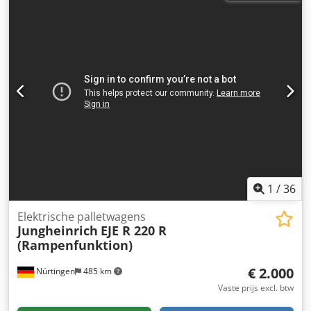
Chsdew R Ay Topfx An Uoa Serienummer: 91620640
1
/
36
Elektrische palletwagens
Jungheinrich
EJE R 220 R
(Rampenfunktion)
€ 2.000
Nürtingen
485 km
Vaste prijs excl. btw