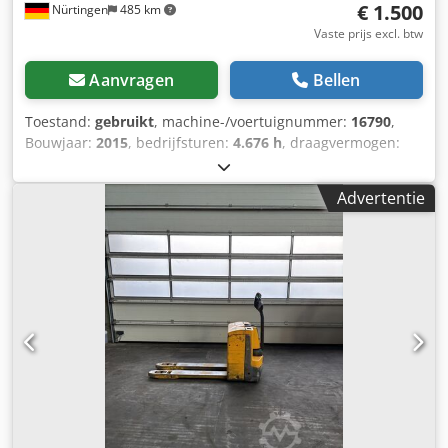
€ 1.500
Nürtingen
485 km
Vaste prijs excl. btw
Aanvragen
Bellen
Toestand:
gebruikt
, machine-/voertuignummer:
16790
,
Bouwjaar:
2015
, bedrijfsturen:
4.676 h
, draagvermogen:
2.000 kg
, hefhoogte:
200 mm
, ladingzwaartepunt:
600
mm
, brandstoftype:
elektrisch
, masttype:
overig
,
Advertentie
bouwhoogte:
1.320 mm
, batterijspanning:
24 V
,
totaalgewicht:
551 kg
, 5054103 Serienummer: 98143438
Chjdpjyadx Nefx An Uja Accugegevens: 24V 2PzS 250Ah
(2015)