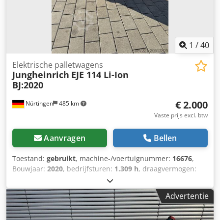
1
/
40
Elektrische palletwagens
Jungheinrich
EJE 114 Li-Ion
BJ:2020
€ 2.000
Nürtingen
485 km
Vaste prijs excl. btw
Aanvragen
Bellen
Toestand:
gebruikt
, machine-/voertuignummer:
16676
,
Bouwjaar:
2020
, bedrijfsturen:
1.309 h
, draagvermogen:
1.400 kg
, hefhoogte:
200 mm
, ladingzwaartepunt:
600
mm
, brandstoftype:
elektrisch
, masttype:
overig
,
Advertentie
bouwhoogte:
1.320 mm
, batterijspanning:
24 V
,
voorbandmaat:
, achterbandmaat:
, totaalgewicht:
407 kg
,