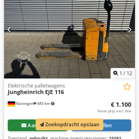
5014032 Serienummer: 98265203 Csdpfx Asxwf Sqon Ujha
Accugegevens: 24 volt
1
/
12
Elektrische palletwagens
Jungheinrich
EJE 116
€ 1.100
Nürtingen
485 km
Vaste prijs excl. btw
Zoekopdracht opslaan
Aanvragen
Bellen
Toestand:
gebruikt
, machine-/voertuignummer:
15081
,