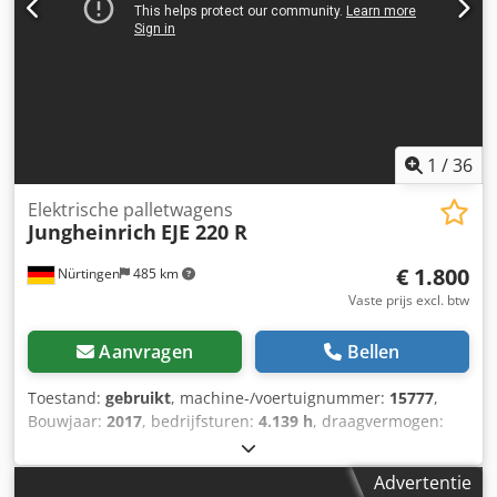
1
/
36
Elektrische palletwagens
Jungheinrich
EJE 220 R
€ 1.800
Nürtingen
485 km
Vaste prijs excl. btw
Aanvragen
Bellen
Toestand:
gebruikt
, machine-/voertuignummer:
15777
,
Bouwjaar:
2017
, bedrijfsturen:
4.139 h
, draagvermogen:
2.000 kg
, hefhoogte:
200 mm
, ladingzwaartepunt:
600
mm
, brandstoftype:
elektrisch
, masttype:
overig
,
Advertentie
bouwhoogte:
1.350 mm
, vorklengte:
1.150 mm
, 4949986