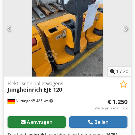
98194626 Batterijspecificaties: 24V 2PzS 250Ah (2018)
Chodpfxeyv S Rte An Usa
1
/
20
Elektrische palletwagens
Jungheinrich
EJE 120
€ 1.250
Nürtingen
485 km
Vaste prijs excl. btw
Aanvragen
Bellen
Toestand:
gebruikt
, machine-/voertuignummer:
16791
,