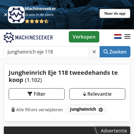
Machineseeker
Naar de app
Gratis in de store
Verkopen
Zoeken
Jungheinrich Eje 118 tweedehands te
koop
(1.102)
Filter
Relevantie
Jungheinrich
Alle filters verwijderen
Advertentie