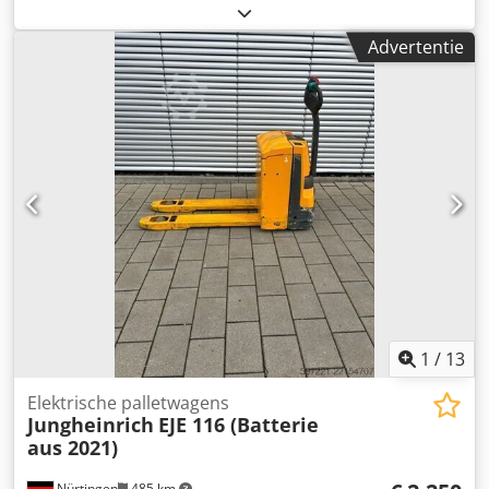
1.300 kg
, hefhoogte:
220 mm
, brandstoftype:
elektrisch
,
masttype:
overig
, bouwhoogte:
1.270 mm
,
Advertentie
batterijspanning:
24 V
, vorklengte:
1.150 mm
,
totaalgewicht:
219 kg
, 5227588 Serienummer: FN963625
Cedpfxjzp Twfj An Ueha Specificaties accu: 24V
1
/
13
Elektrische palletwagens
Jungheinrich
EJE 116 (Batterie
aus 2021)
Nürtingen
485 km