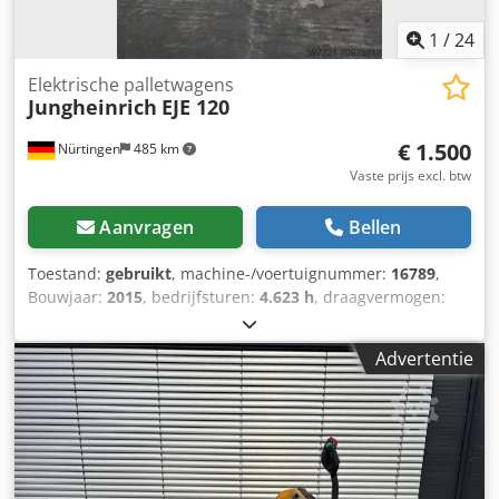
1
/
24
Elektrische palletwagens
Jungheinrich
EJE 120
€ 1.500
Nürtingen
485 km
Vaste prijs excl. btw
Aanvragen
Bellen
Toestand:
gebruikt
, machine-/voertuignummer:
16789
,
Bouwjaar:
2015
, bedrijfsturen:
4.623 h
, draagvermogen:
2.000 kg
, hefhoogte:
200 mm
, ladingzwaartepunt:
600
mm
, brandstoftype:
elektrisch
, masttype:
overig
,
Advertentie
bouwhoogte:
1.320 mm
, batterijspanning:
24 V
,
totaalgewicht:
551 kg
, 5054102 Serienummer: 98133436
Accugegevens: 24 volt Chjdoyadxpjpfx An Usa