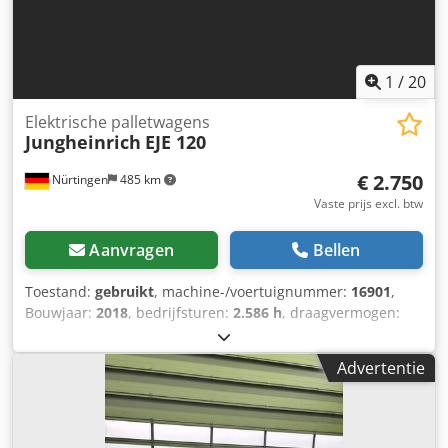
1
/
20
Elektrische palletwagens
Jungheinrich
EJE 120
€ 2.750
Nürtingen
485 km
Vaste prijs excl. btw
Aanvragen
Bellen
Toestand:
gebruikt
, machine-/voertuignummer:
16901
,
Bouwjaar:
2018
, bedrijfsturen:
2.586 h
, draagvermogen:
2.000 kg
, hefhoogte:
220 mm
, ladingzwaartepunt:
600
mm
, brandstoftype:
elektrisch
, masttype:
overig
,
Advertentie
bouwhoogte:
1.300 mm
, batterijspanning:
24 V
, vorklengte:
1.150 mm
, totaalgewicht:
563 kg
, 5087112 Serienummer:
98194628 Accugegevens: 24V 2EPzB 150Ah (uit 2018)
Cedpoynu H Tofx An Uoha