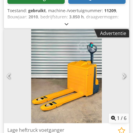
Toestand:
gebruikt
, machine-/voertuignummer:
11209
,
Bouwjaar:
2010
, bedrijfsturen:
3.850 h
, draagvermogen:
1.800 kg
, ladingzwaartepunt:
600 mm
, brandstoftype:
elektrisch
, masttype:
overig
, bouwhoogte:
1.300 mm
,
Advertentie
batterijspanning:
24 V
, vorklengte:
1.150 mm
,
totaalgewicht:
546 kg
, 5007022 Serienummer: 98014411
Cjdpexubfuefx An Ujha Specificaties batterij: 24 volt
1
/
6
Lage heftruck voetganger