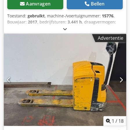
Aanvragen
Bellen
Toestand:
gebruikt
, machine-/voertuignummer:
15776
,
Bouwjaar:
2017
, bedrijfsturen:
3.441 h
, draagvermogen:
2.000 kg
, ladingzwaartepunt:
600 mm
, brandstoftype:
elektrisch
, masttype:
overig
, bouwhoogte:
1.340 mm
,
Advertentie
batterijspanning:
24 V
, vorklengte:
1.200 mm
,
totaalgewicht:
658 kg
, 4858488 Chodpfxsw R Ay Ho An Uja
Serienummer: 91620639 Accuspecificaties: 24 volt
1
/
18