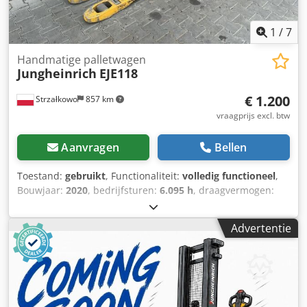
1
/
7
Handmatige palletwagen
Jungheinrich
EJE118
€ 1.200
Strzałkowo
857 km
vraagprijs excl. btw
Aanvragen
Bellen
Toestand:
gebruikt
, Functionaliteit:
volledig functioneel
,
Bouwjaar:
2020
, bedrijfsturen:
6.095 h
, draagvermogen:
1.800 kg
, brandstoftype:
elektrisch
, aandrijftype:
Elektro
,
Laagheffende palletwagen Conditie: Direct inzetbaar en
Advertentie
volledig functioneel Technische staat: goed
Batterijspanning: 24V Cedpfx Ansy Iizte Ueha Batterijtype:
Gel