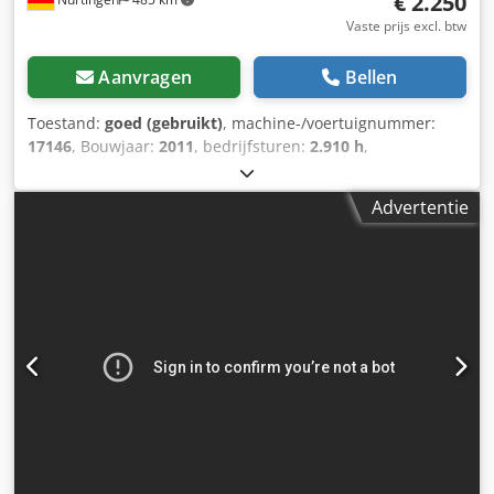
€ 2.250
Vaste prijs excl. btw
Aanvragen
Bellen
Toestand:
goed (gebruikt)
, machine-/voertuignummer:
17146
, Bouwjaar:
2011
, bedrijfsturen:
2.910 h
,
draagvermogen:
1.600 kg
, hefhoogte:
220 mm
,
ladingzwaartepunt:
600 mm
, brandstoftype:
elektrisch
,
Advertentie
masttype:
overig
, bouwhoogte:
1.300 mm
,
batterijspanning:
24 V
, vorklengte:
1.150 mm
,
totaalgewicht:
541 kg
, 5178161 Serienummer: 98030707
Chedjzfdrxopfx An Uea Accugegevens: 24V 2PzS 250Ah (uit
2021)