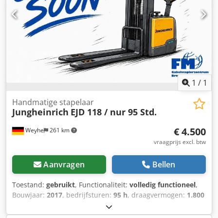
1
/
1
Handmatige stapelaar
Jungheinrich
EJD 118 / nur 95 Std.
€ 4.500
Weyhe
261 km
vraagprijs excl. btw
Aanvragen
Bellen
Toestand:
gebruikt
, Functionaliteit:
volledig functioneel
,
Bouwjaar:
2017
, bedrijfsturen:
95 h
, draagvermogen:
1.800
kg
, hefhoogte:
1.660 mm
, brandstoftype:
elektrisch
,
masttype:
Simplex
, bouwhoogte:
1.350 mm
, aandrijftype: