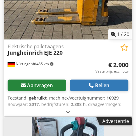
1
/
20
Elektrische palletwagens
Jungheinrich
EJE 220
€ 2.900
Nürtingen
485 km
Vaste prijs excl. btw
Aanvragen
Bellen
Toestand:
gebruikt
, machine-/voertuignummer:
16929
,
Bouwjaar:
2017
, bedrijfsturen:
2.808 h
, draagvermogen:
2.000 kg
, hefhoogte:
220 mm
, ladingzwaartepunt:
600
mm
, brandstoftype:
elektrisch
, masttype:
overig
,
Advertentie
bouwhoogte:
1.300 mm
, batterijspanning:
24 V
, vorklengte:
1.150 mm
, totaalgewicht:
563 kg
, 5112784 Serienummer: