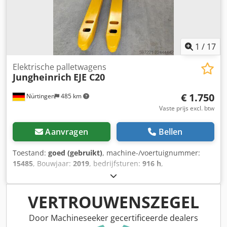
1
/
17
Elektrische palletwagens
Jungheinrich
EJE C20
€ 1.750
Nürtingen
485 km
Vaste prijs excl. btw
Aanvragen
Bellen
Toestand:
goed (gebruikt)
, machine-/voertuignummer:
15485
, Bouwjaar:
2019
, bedrijfsturen:
916 h
,
draagvermogen:
2.000 kg
, hefhoogte:
230 mm
,
ladingzwaartepunt:
575 mm
, brandstoftype:
elektrisch
,
masttype:
overig
, bouwhoogte:
1.300 mm
, vorklengte:
VERTROUWENSZEGEL
1.150 mm
, totaalgewicht:
513 kg
, 5232130 Chedpfxszp Tp
Ie An Uja Serienummer: 98234819
Door Machineseeker gecertificeerde dealers