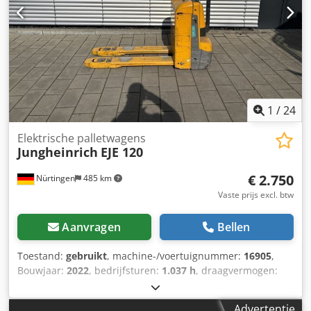
1
/
24
Elektrische palletwagens
Jungheinrich
EJE 120
€ 2.750
Nürtingen
485 km
Vaste prijs excl. btw
Aanvragen
Bellen
Toestand:
gebruikt
, machine-/voertuignummer:
16905
,
Bouwjaar:
2022
, bedrijfsturen:
1.037 h
, draagvermogen:
2.000 kg
, hefhoogte:
220 mm
, ladingzwaartepunt:
600
mm
, brandstoftype:
elektrisch
, masttype:
overig
,
Advertentie