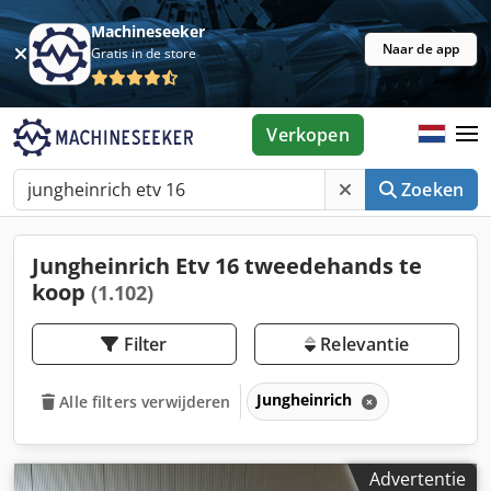
Machineseeker
Naar de app
Gratis in de store
Verkopen
Zoeken
Jungheinrich Etv 16 tweedehands te
koop
(1.102)
Filter
Relevantie
Jungheinrich
Alle filters verwijderen
Advertentie