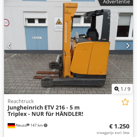
Advertentie
brandstoftype:
elektrisch
, masttype:
triplex
, bouwhoogte:
2.700 mm
, vorklengte:
1.150 mm
, leeggewicht:
3.394 kg
,
aandrijftype:
Elektro
, Schuifmaststapelaar
Chassisnummer: 91155615 Lastzwaartepunt: 500 ISO-
klasse: ISO-klasse 2 = 1.000 - 2.500 kg Masttype: Triplex
Staat: Direct inzetbaar en volledig functioneel Technische
staat: goed Voorbanden, type: Polyurethaan Voorbanden,
staat: 40 - 60% Achterbanden, type: Polyurethaan
Achterbanden, staat: 40 - 60% Batterij, voltage: 51V
Batterij, capaciteit: 390Ah Batterij, type: Lithium-ion
Batterij, bouwjaar: 2021 Chjdpfszq Ibbjx Acaja Zijdelings
verschuifbare vorken, 3e hydraulische leiding, werklamp
voor.
1
/
9
Reachtruck
Jungheinrich
ETV 216 - 5 m
Triplex - NUR für HÄNDLER!
€ 1.250
Neuss
147 km
vraagprijs excl. btw