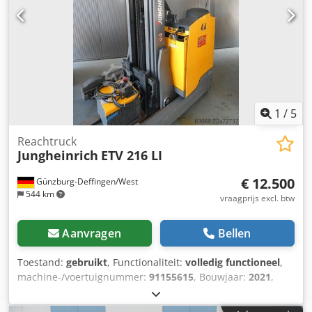
1
/
5
Reachtruck
Jungheinrich
ETV 216 LI
€ 12.500
Günzburg-Deffingen/West
544 km
vraagprijs excl. btw
Aanvragen
Bellen
Toestand:
gebruikt
, Functionaliteit:
volledig functioneel
,
machine-/voertuignummer:
91155615
, Bouwjaar:
2021
,
bedrijfsturen:
10.708 h
, draagvermogen:
1.600 kg
,
hefhoogte:
6.500 mm
, vrije hefhoogte:
1.600 mm
,