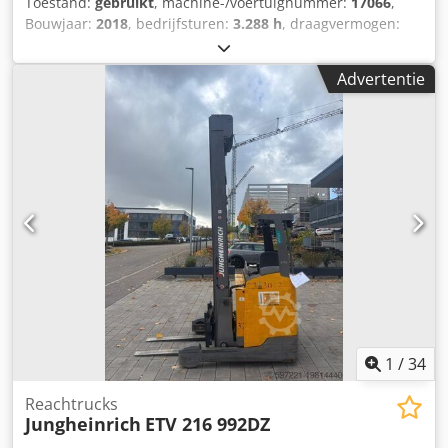
Toestand:
gebruikt
, machine-/voertuignummer:
17066
,
Bouwjaar:
2018
, bedrijfsturen:
3.288 h
, draagvermogen:
1.600 kg
, hefhoogte:
6.200 mm
, vrije hefhoogte:
2.100 mm
,
ladingzwaartepunt:
600 mm
, brandstoftype:
elektrisch
,
Advertentie
masttype:
triplex
, bouwhoogte:
2.600 mm
,
batterijspanning:
48 V
, vorklengte:
1.150 mm
,
voorbandmaat:
180/60-10
, achterbandmaat:
200/50-10
,
totaalgewicht:
3.630 kg
, 5145476 Serienummer: 91133364
Cjdpfx Aozfdz Tscaoha Accugegevens: 48V 4PzS 620Ah (uit
2018)
1
/
34
Reachtrucks
Jungheinrich
ETV 216 992DZ