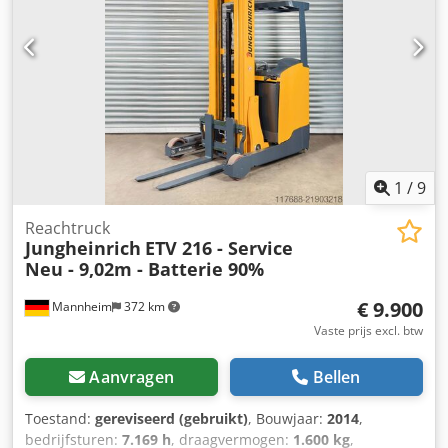
volledig functioneel Technische staat: goed Type
voorbanden: Vulkollan Chedjzbd Hcspfx Acaja Type
achterbanden: Vulkollan Accu voltage: 48V Accu capaciteit:
775Ah Accufabrikant: JH Accutype: PzS Bouwjaar accu:
2015 Staat accu: 40 - 60% Zijscheider, 3e ventiel, Spiegel,
Multipilot, dakruit, stoffen stoel, vloerspot,
1
/
9
Reachtruck
Jungheinrich
ETV 216 - Service
Neu - 9,02m - Batterie 90%
€ 9.900
Mannheim
372 km
Vaste prijs excl. btw
Aanvragen
Bellen
Toestand:
gereviseerd (gebruikt)
, Bouwjaar:
2014
,
bedrijfsturen:
7.169 h
, draagvermogen:
1.600 kg
,