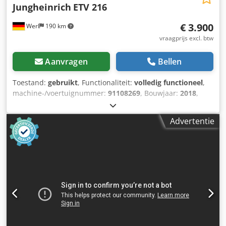
Jungheinrich
ETV 216
€ 3.900
Werl
190 km
vraagprijs excl. btw
Aanvragen
Bellen
Toestand:
gebruikt
, Functionaliteit:
volledig functioneel
,
machine-/voertuignummer:
91108269
, Bouwjaar:
2018
,
bedrijfsturen:
13.288 h
, draagvermogen:
1.400 kg
,
hefhoogte:
6.950 mm
, vrije hefhoogte:
2.400 mm
,
Advertentie
brandstoftype:
elektrisch
, masttype:
triplex
, bouwhoogte:
2.950 mm
, vorklengte:
1.200 mm
, aandrijftype:
Elektro
,
Schuifmaststapelaar Chassisnummer: 91108269
Lastzwaartepunt: 600 Masttype: Triplex Staat: Direct
inzetbaar en volledig functioneel Chsdszr A Apopfx Acasa
Technische staat: goed Voorbanden, type: Superelastisch
Achterbanden, type: Superelastisch Batterij, voltage: 48V
Batterij, capaciteit: 4Ah Batterij, type: PzS Beschrijving:
Onderhoud uitgevoerd + keuring volgens
veiligheidsvoorschriften (UVV) uitgevoerd Vorkverlengstuk,