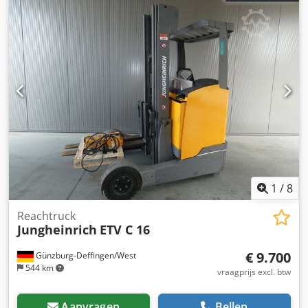
1
/
8
Reachtruck
Jungheinrich
ETV C 16
€ 9.700
Günzburg-Deffingen/West
544 km
vraagprijs excl. btw
Aanvragen
Bellen