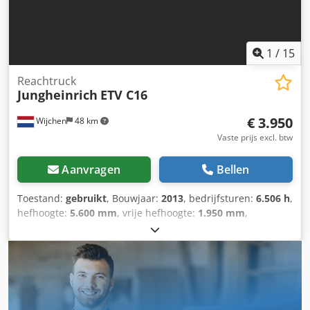
zijschuiver, vorkverstelmechanisme Vorkverlengstuk tot
1900 mm
1
/
15
Reachtruck
Jungheinrich
ETV C16
€ 3.950
Wijchen
48 km
Vaste prijs excl. btw
Aanvragen
Bellen
Toestand:
gebruikt
, Bouwjaar:
2013
, bedrijfsturen:
6.506 h
,
hefhoogte:
5.600 mm
, vrije hefhoogte:
1.950 mm
,
brandstoftype:
elektrisch
, masttype:
triplex
, vorklengte:
1.290 mm
, vorkbreedte:
710 mm
, totale hoogte:
2.430 mm
,
totale lengte:
1.970 mm
, totale breedte:
1.340 mm
, kleur:
geel
, Ledig gewicht: 3.559 kg Hefcapaciteit: 1.600 kg -
Bouwjaar: 2013 - Documentatie aanwezig: Ja - CE
markering aanwezig: Ja - CE certificaat aanwezig: Nee -