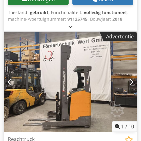
Toestand:
gebruikt
, Functionaliteit:
volledig functioneel
,
machine-/voertuignummer:
91125745
, Bouwjaar:
2018
,
bedrijfsturen:
6.914 h
, draagvermogen:
1.600 kg
,
hefhoogte:
5.900 mm
, vrije hefhoogte:
1.800 mm
,
Advertentie
brandstoftype:
elektrisch
, masttype:
triplex
, bouwhoogte:
2.510 mm
, vorklengte:
1.150 mm
, aandrijftype:
Elektro
,
Reachtruck Chassisnummer: 91125745 Lastzwaartepunt:
500 Vorkbreedte: 100 mm Vorkdikte: 40 mm ISO-klasse: ISO
klasse 2 = 1.000 - 2.500 kg Masttype: Triplex Staat: Direct
inzetbaar en volledig functioneel Technische staat: goed
Voorbanden type: volrubber Voorbanden staat: 60 - 80%
Achterbanden type: volrubber Achterbanden staat: 60 -
80% Chsdpfx Ajzhp Ececaoa Batterij Volt: 24V Batterij Ah:
625Ah Batterij fabrikant: JH Batterij type: PzS Batterij staat:
40 - 60% Zijsverschuiver, 3e ventiel,
1
/
10
Reachtruck