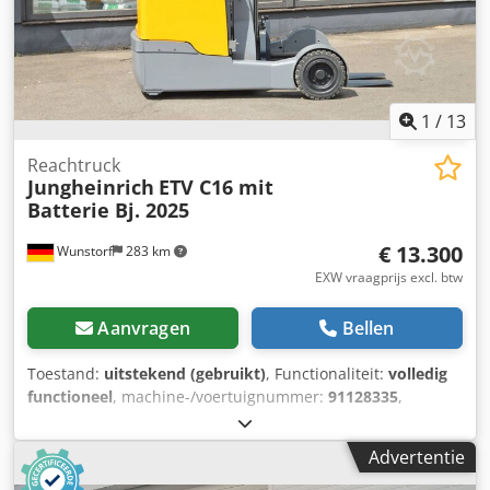
1
/
13
Reachtruck
Jungheinrich
ETV C16 mit
Batterie Bj. 2025
€ 13.300
Wunstorf
283 km
EXW vraagprijs excl. btw
Aanvragen
Bellen
Toestand:
uitstekend (gebruikt)
, Functionaliteit:
volledig
functioneel
, machine-/voertuignummer:
91128335
,
Bouwjaar:
2018
, bedrijfsturen:
3.662 h
, draagvermogen:
1.600 kg
, hefhoogte:
5.810 mm
, vrije hefhoogte:
1.700 mm
,
Advertentie
ladingzwaartepunt:
600 mm
, brandstoftype:
elektrisch
,
masttype:
triplex
, bouwhoogte:
2.470 mm
,