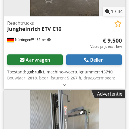
1
/
44
Reachtrucks
Jungheinrich
ETV C16
€ 9.500
Nürtingen
485 km
Vaste prijs excl. btw
Aanvragen
Bellen
Toestand:
gebruikt
, machine-/voertuignummer:
15710
,
Bouwjaar:
2018
, bedrijfsturen:
5.267 h
, draagvermogen:
1.600 kg
, hefhoogte:
5.810 mm
, vrije hefhoogte:
2.000 mm
,
ladingzwaartepunt:
600 mm
, brandstoftype:
elektrisch
,
Advertentie
masttype:
triplex
, bouwhoogte:
2.500 mm
,
batterijspanning:
48 V
, vorklengte:
1.200 mm
,
totaalgewicht:
3.586 kg
, Uitrusting:
cabine
, 5145044
Cjdpfey H Tzzsx Acaoha Serienummer: 91628050
Accugegevens: 48V 4EPzS 620Ah, bouwjaar: 2018