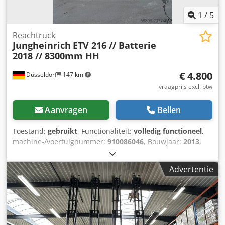
1
/
5
Reachtruck
Jungheinrich
ETV 216 // Batterie
2018 // 8300mm HH
€ 4.800
Düsseldorf
147 km
vraagprijs excl. btw
Aanvragen
Bellen
Toestand:
gebruikt
, Functionaliteit:
volledig functioneel
,
machine-/voertuignummer:
910086046
, Bouwjaar:
2013
,
bedrijfsturen:
15.235 h
, draagvermogen:
1.600 kg
,
hefhoogte:
8.300 mm
, vrije hefhoogte:
2.800 mm
,
Advertentie
brandstoftype:
elektrisch
, masttype:
triplex
, bouwhoogte:
3.300 mm
, vorklengte:
1.800 mm
, aandrijftype:
Elektro
,
Schuifmaststapelaar Chassisnummer: 910086046
Masttype: Triplex Staat: Direct inzetbaar en volledig
functioneel Technische staat: goed Cjdsx H U E Uepfx