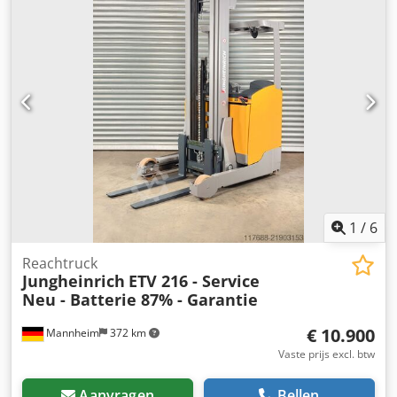
Masttype: Triplex Vrije hefhoogte: Ja Bouwhoogte: 3.540
mm Vorklengte: 1.150 mm Eigen gewicht: 2.860 kg
Lastzwaartepunt: 600 mm Banden: Polyurethaan
Modeltype: ETV 216 Batterijtype: PzS Spanning: 48 V
Batterijgewicht: 1.175 kg Cabine-uitrusting: Solopilot-
bediening Aangebouwd hulpstuk: Zijdelingse verschuiver
1
/
6
Reachtruck
Jungheinrich
ETV 216 - Service
Neu - Batterie 87% - Garantie
€ 10.900
Mannheim
372 km
Vaste prijs excl. btw
Aanvragen
Bellen