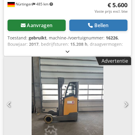
€ 5.600
Nürtingen
485 km
Vaste prijs excl. btw
Aanvragen
Bellen
Toestand:
gebruikt
, machine-/voertuignummer:
16226
,
Bouwjaar:
2017
, bedrijfsturen:
15.208 h
, draagvermogen:
1.600 kg
, hefhoogte:
9.920 mm
, vrije hefhoogte:
3.200 mm
,
ladingzwaartepunt:
600 mm
, brandstoftype:
elektrisch
,
Advertentie
masttype:
triplex
, bouwhoogte:
3.900 mm
,
batterijspanning:
48 V
, vorklengte:
1.150 mm
,
totaalgewicht:
4.645 kg
, 4997089 Serienummer: 91117138
Csdew R Abkopfx Acaoha Accugegevens: 48 volt