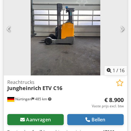
batterijspanning:
48 V
, vorklengte:
1.150 mm
,
voorbandmaat:
180/60-10
, achterbandmaat:
200/50-10
,
totaalgewicht:
3.630 kg
, 5185006 Serienummer: 91133357
Specificaties van de accu: 48 V, 4 PzS-cellen, 620 Ah.
Chsdpjzfduaofx Acaea
1
/
16
Reachtrucks
Jungheinrich
ETV C16
€ 8.900
Nürtingen
485 km
Vaste prijs excl. btw
Aanvragen
Bellen