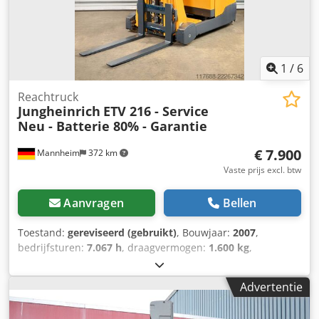
ventiel, volledige vrije lift, veiligheidslicht, joystick, enkel
pedaal, stoel, 1-pedaalbediening, FloorSpot achter en voor,
knipperlicht, meerkleurendisplay, joystick (multi-pilot),
ISM-module, batterij kan op aanvraag worden
geregenereerd (tegen meerprijs)
1
/
6
Reachtruck
Jungheinrich
ETV 216 - Service
Neu - Batterie 80% - Garantie
€ 7.900
Mannheim
372 km
Vaste prijs excl. btw
Aanvragen
Bellen
Toestand:
gereviseerd (gebruikt)
, Bouwjaar:
2007
,
bedrijfsturen:
7.067 h
, draagvermogen:
1.600 kg
,
hefhoogte:
8.300 mm
, ladingzwaartepunt:
600 mm
,
brandstoftype:
elektrisch
, masttype:
triplex
, bouwhoogte:
Advertentie
3.300 mm
, batterijspanning:
48 V
, vorklengte:
1.200 mm
,
leeggewicht:
2.755 kg
, FRIEDMANN HEFTRUCKS – DOOR