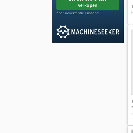
verkopen
*per advertentie / maand