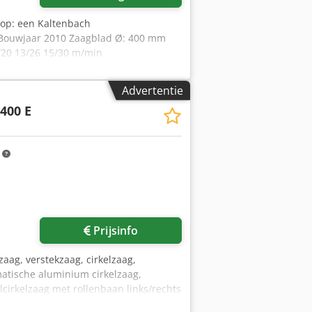
oop: een Kaltenbach
E Bouwjaar 2010 Zaagblad Ø: 400 mm
/20 13/26 15/30 m/min
 mm/min Werkbereik max.: 130 mm
 305 x 20 mm Werkbereik rond
Advertentie
- 90° - 0° Afmetingen (lxbxh): 1.080 x
400 E
ehmenkirch. Verzending op aanvraag
m
Prijsinfo
zaag, verstekzaag, cirkelzaag,
matische aluminium cirkelzaag,
lcirkelzaag met rollenbaan links/rechts
d: diameter 400 mm -