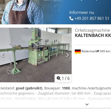
Informeer nu
+49 201 857 861 51
Cirkelzaagmachine
KALTENBACH
KK
Rödermark
345 km
1
/
6
Toestand:
goed (gebruikt)
, Bouwjaar:
1988
, machine-/voertuignu
Technische gegevens: - Zaagblad diameter: tot 400 mm - Zaagcapacit
120 mm - Rechthoekig: 300 x 40 mm of 240 x 85 mm - Zaagcapaciteit 
110 mm - Rechthoekig: 245 x 40 mm - Verstekinstelling links + recht
m/min - Aandrijving: 400 V / 1,2 / 1,8 kW - Aanzet-snelheid van het