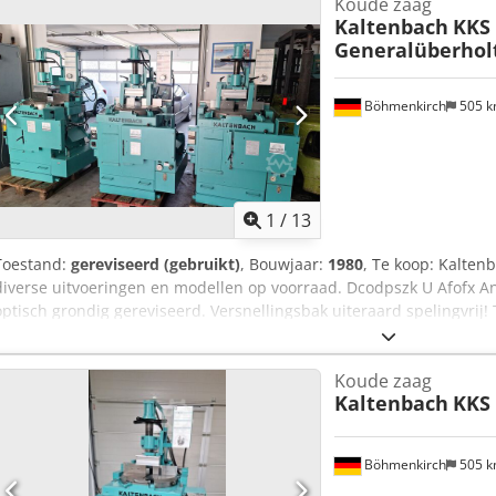
Koude zaag
Kaltenbach
KKS 
Generalüberhol
Böhmenkirch
505 
1
/
13
Toestand:
gereviseerd (gebruikt)
, Bouwjaar:
1980
, Te koop: Kalten
diverse uitvoeringen en modellen op voorraad. Dcodpszk U Afofx An
optisch grondig gereviseerd. Versnellingsbak uiteraard spelingvri
Motorvermogen: 1,8/2,7 kW Snijsnelheid: 10/20 13/26 15/30 m/min 
voor-/terugloop: 1.550 mm/min Max. werkbereik: 130 mm Werkbere
Koude zaag
Werkbereik vlakmateriaal: 305 x 20 mm Werkbereik rondmateriaal:
Kaltenbach
KKS 
Verstekbereik: 0° – 90° – 0° Afmetingen LxBxH: 1.080 x 900 x 1.760 
afhalen in 89558 Boehmenkirch Verzending mogelijk op aanvraag H
Böhmenkirch
505 