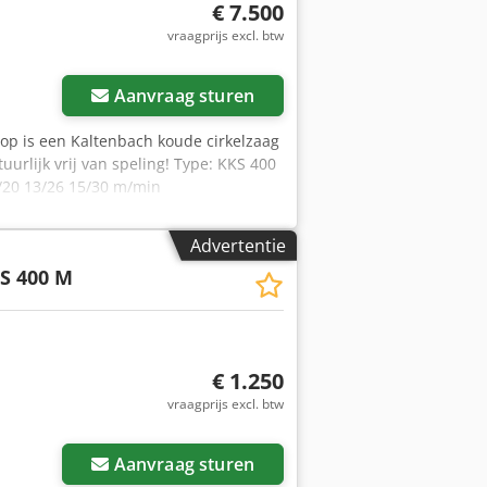
€ 7.500
vraagprijs excl. btw
Aanvraag sturen
oop is een Kaltenbach koude cirkelzaag
urlijk vrij van speling! Type: KKS 400
/20 13/26 15/30 m/min
 mm/min Max. werkbereik: 130 mm
 305 x 20 mm Werkbereik rond
Advertentie
90° - 0° Afmetingen LxBxH: 1.080 x 900
S 400 M
irch Verzending mogelijk op aanvraag
€ 1.250
vraagprijs excl. btw
Aanvraag sturen