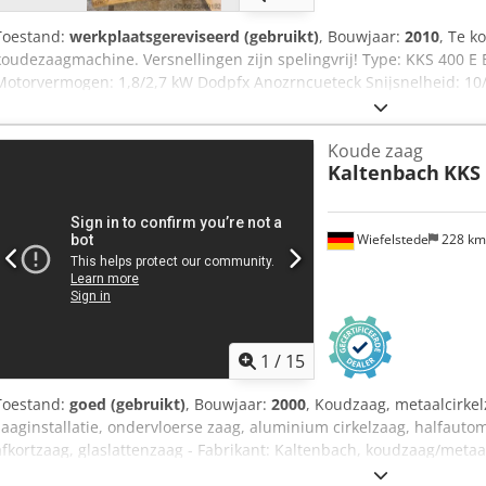
Toestand:
werkplaatsgereviseerd (gebruikt)
, Bouwjaar:
2010
, Te k
koudezaagmachine. Versnellingen zijn spelingvrij! Type: KKS 400 
Motorvermogen: 1,8/2,7 kW Dodpfx Anozrncueteck Snijsnelheid: 10
Aanvoersnelheid: 0 - 1.000 mm/min Snelle voor-/terugloop: 1.550
Werkbereik vierkant materiaal: 120 mm Werkbereik plat materiaal:
Koude zaag
materiaal: 130 mm Werkbereik min.: 10 x 10 mm Verzorgingshoek: 0° 
Kaltenbach
KKS 
900 x 1.760 mm Gewicht: 900 kg Bezichtiging/ophalen in 89558 Bo
mogelijk. Een vorkheftruck is aanwezig voor het laden.
Wiefelstede
228 k
1
/
15
Toestand:
goed (gebruikt)
, Bouwjaar:
2000
, Koudzaag, metaalcirkel
zaaginstallatie, ondervloerse zaag, aluminium cirkelzaag, halfauto
afkortzaag, glaslattenzaag - Fabrikant: Kaltenbach, koudzaag/metaa
- Type: KKS 400 E halfautomaat zonder materiaalaanvoer - Zaagbla