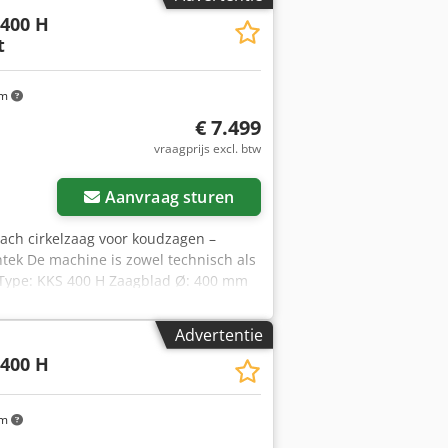
400 H
t
km
€ 7.499
vraagprijs excl. btw
Aanvraag sturen
bach cirkelzaag voor koudzagen –
tek De machine is zowel technisch als
j! Type: KKS 400 H Zaagblad Ø: 400 mm
Voeding: 0 – 1.000 mm/min Snelle
ik vierkantmateriaal: 120 mm
Advertentie
 130 mm Min. werkbereik: 10 x 10 mm
400 H
mm Gewicht: 850 kg Bezichtiging /
eftruck voor laden aanwezig.
km