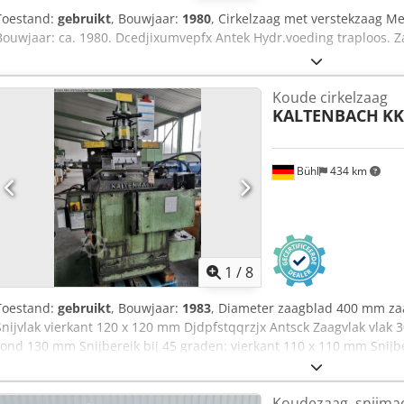
Toestand:
gebruikt
, Bouwjaar:
1980
, Cirkelzaag met verstekzaag 
Bouwjaar: ca. 1980. Dcedjixumvepfx Antek Hydr.voeding traploos. 
Koude cirkelzaag
KALTENBACH
KK
Bühl
434 km
1
/
8
Toestand:
gebruikt
, Bouwjaar:
1983
, Diameter zaagblad 400 mm z
Snijvlak vierkant 120 x 120 mm Djdpfstqqrzjx Antsck Zaagvlak vlak 
rond 130 mm Snijbereik bij 45 graden: vierkant 110 x 110 mm Snijbe
Versteksnedes - 90° aan beide zijden Snijsnelheid 13 / 25 m/min m
benodigd vermogen 4,3 kW Machinegewicht ca. 850 kg Machineafmeti
Koudezaag, snijmac
Accessoires: invoer- en uitvoerrollenbaan van elk ca. 4000 mm lang