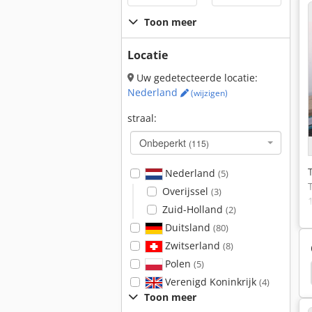
Toon meer
Locatie
Uw gedetecteerde locatie:
Nederland
(wijzigen)
straal:
Onbeperkt
(115)
Nederland
(5)
Overijssel
(3)
Zuid-Holland
(2)
Duitsland
(80)
Zwitserland
(8)
Polen
(5)
bach
Kaltenbach Kks
Koude Zagen
Eisele
Verenigd Koninkrijk
(4)
Toon meer