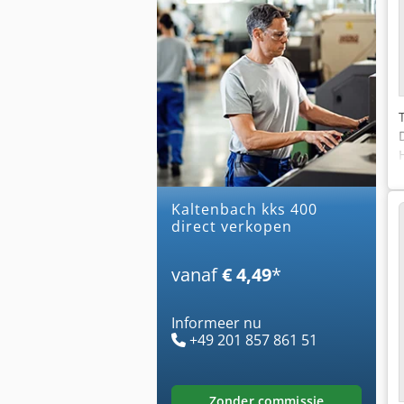
kaltenbach kks 400
direct verkopen
vanaf
€ 4,49
*
Informeer nu
+49 201 857 861 51
zonder commissie