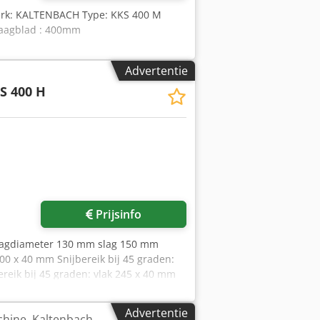
Merk: KALTENBACH Type: KKS 400 M
Zaagblad : 400mm
Advertentie
S 400 H
Prijsinfo
aagdiameter 130 mm slag 150 mm
300 x 40 mm Snijbereik bij 45 graden:
reik bij 45 graden: vlak 245 x 40 mm
inipos 807 besturingseenheid Totaal
ngen L x B x H 1,20 x 1,20 x 1,82 m
Advertentie
hine, Kaltenbach
, NC-aanslag, koelvloeistofvoorziening