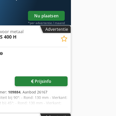
Nu plaatsen
*per advertentie / maand
Advertentie
 voor metaal
S 400 H
Prijsinfo
mmer:
109884
, Aanbod 26167
eit bij 90°: - Rond: 130 mm - Vierkant:
bij 45°: - Rond: 130 mm - Vierkant:
s: elk 0–90° - 2 zaagsnelheden: 13 + 26
 zaagblad hydraulisch traploos