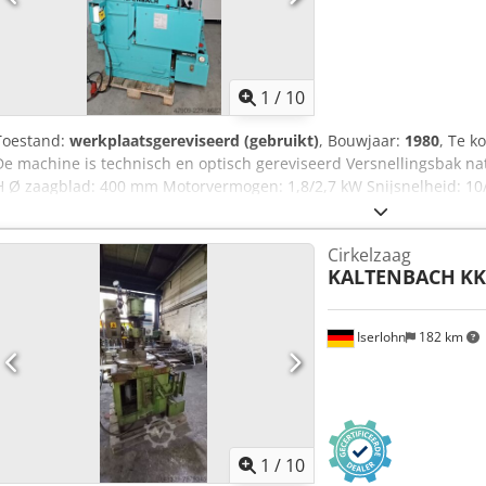
1
/
10
Toestand:
werkplaatsgereviseerd (gebruikt)
, Bouwjaar:
1980
, Te k
De machine is technisch en optisch gereviseerd Versnellingsbak natu
H Ø zaagblad: 400 mm Motorvermogen: 1,8/2,7 kW Snijsnelheid: 10
Aanvoersnelheid: 0 - 1.000 mm/min Snel vooruit/achteruit: 1.550
Werkbereik vierkant materiaal: 120 mm Werkbereik vlak materiaal:
Cirkelzaag
materiaal: 130 mm Werkbereik min.: 10 x 10 mm Verstekbereik: 0° - 
KALTENBACH
KK
x 1.760 mm Gewicht: 850 kg Inspectie / ophalen in 89558 Boehmenk
Vorkheftruck beschikbaar voor laden. Dcodpjzk Uz Iefx Antok
Iserlohn
182 km
1
/
10