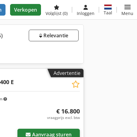
n
Verkopen
Taal
Volglijst
(0)
Inloggen
Menu
5)
Relevantie
Advertentie
400 E
km
€ 16.800
vraagprijs excl. btw
Aanvraag sturen