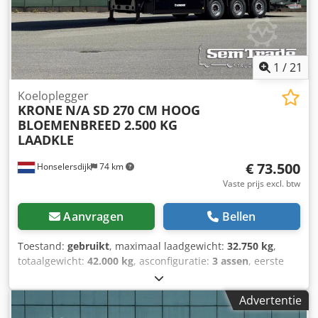
1
/
21
Koeloplegger
KRONE
N/A SD 270 CM HOOG
BLOEMENBREED 2.500 KG
LAADKLE
€ 73.500
Honselersdijk
74 km
Vaste prijs excl. btw
Aanvragen
Bellen
Toestand:
gebruikt
, maximaal laadgewicht:
32.750 kg
,
totaalgewicht:
42.000 kg
, asconfiguratie:
3 assen
, eerste
registratie:
06/2026
, volgende keuring (TÜV):
06/2027
,
laadruimte lengte:
13.300 mm
, laadruimtebreedte:
2.500
Advertentie
mm
, laadruimtehoogte:
2.700 mm
, totale lengte:
14.040