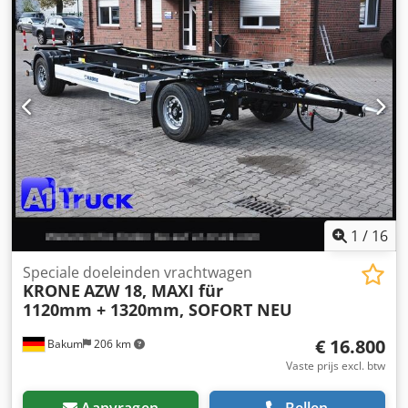
1
/
16
Speciale doeleinden vrachtwagen
KRONE
AZW 18, MAXI für
1120mm + 1320mm, SOFORT NEU
€ 16.800
Bakum
206 km
Vaste prijs excl. btw
Aanvragen
Bellen