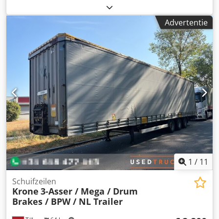
horizontale laadbeveiligingsrails, 5x rails in het dak,
Leeggewicht: 6.860 kg Chedpfx Akszrk Slsaja As 1: links 8
aluminium vloer, 2x hefassen, 2.500 kg achterklep met
mm, rechts 8 mm As 2: links 6 mm, rechts 6 mm As 3: links
eigen accu's, lang platform (200 cm), dynamische
Advertentie
6 mm, rechts 6 mm
oprijbescherming, palletbox, 9 ton SAF-assen met
schijfremmen, 15 ton zwanenhals, Krone telematica
1
/
11
Schuifzeilen
Krone
3-Asser / Mega / Drum
Brakes / BPW / NL Trailer