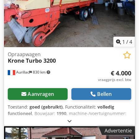
Snelle en eenvoudige financiering * Aanvraag van alle
(export)documenten * Bestelling van exportkenteken /
douanekenteken * Voertuigvoorbereiding: nieuwe zeilen,
belettering, lakwerk etc. * Professionele belading /
ladingzekering * TÜV-keuringen, registratieservice *
Transport van bedrijfsvoertuigen Neem contact op met
1
/
4
onze deskundige medewerkers, wij adviseren u graag.
Opraapwagen
Krone
Turbo 3200
€ 4.000
Aurillac
830 km
vraagprijs excl. btw
Aanvragen
Bellen
Toestand:
goed (gebruikt)
, Functionaliteit:
volledig
functioneel
, Bouwjaar:
1990
, machine-/voertuignummer:
TB321300601
, Afmetingen laadbak: 1,80 m. Elektrische
bedieningselementen. Csdpfxsyfum Ie Akaoha
Advertentie