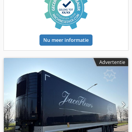
Asconfiguratie Bandenmaat: 445/45 R19.5 Cjdpfx Akszrly
Deaoha Remmen: trommelremmen Vering: luchtvering
Achteras 1: max. aslast: 9000 kg; bandenprofiel links: 10%;
bandenprofiel rechts: 10% Achteras 2: max. aslast: 9000 kg;
bandenprofiel links: 40%; bandenprofiel rechts: 40%
Achteras 3: max. aslast: 9000 kg; bandenprofiel links: 30%;
Nu meer informatie
bandenprofiel rechts: 30% Gewichten Ledig gewicht: 7.310
kg Laadvermogen: 31.690 kg Toelaatbaar totaalgewicht:
39.000 kg Staat Technische staat: goed Optische staat:
goed Schade: geen Identificatie Kenteken: OL-88-DD
Advertentie