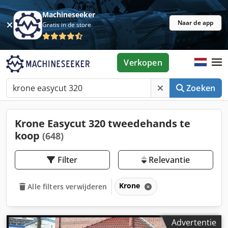
Machineseeker
Naar de app
Gratis in de store
Verkopen
Zoeken
Krone Easycut 320 tweedehands te
koop
(648)
Filter
Relevantie
Krone
Alle filters verwijderen
Advertentie