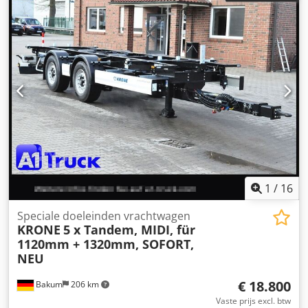
1
/
16
Speciale doeleinden vrachtwagen
KRONE
5 x Tandem, MIDI, für
1120mm + 1320mm, SOFORT,
NEU
€ 18.800
Bakum
206 km
Vaste prijs excl. btw