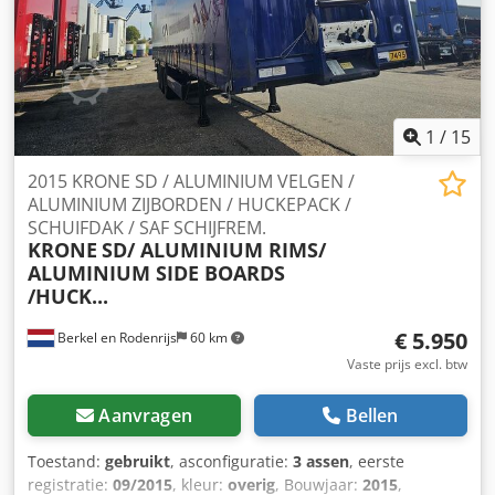
B.V. Contact | Martin Klaaijsen | Tel: | Whatsapp: | Email:
Exportkosten | Wij vragen u om vooraf de kosten en
procedures van uw land na te kijken. Locatie | Maasdijk
(NL) | 140 km van de grens | 20 km van Rotterdam The
Hague Airport Disclaimer: Wijzigingen, tussenverkoop en
fouten voorbehouden. Informatie in het Engels: KRONE
1
/
15
SDR COOLLINER 2.500 KG LIFT 270 HIGH 250 BREED NIEUW
Opbouw: Koeloplegger Eerste registratie: APK: - FRC:
2015 KRONE SD / ALUMINIUM VELGEN /
Afmetingen (lxbxh): 1331 x 250 x 270 cm Eigen gewicht:
ALUMINIUM ZIJBORDEN / HUCKEPACK /
9.250 kg Laadvermogen: 32.750 kg GVW: 42.000 kg Koeling:
SCHUIFDAK / SAF SCHIJFREM.
Carrier Vector 1550 Diesel en elektrisch Heeft: 2.500 kg
KRONE
SD/ ALUMINIUM RIMS/
Dhollandia achterklep met eigen accu's Lengte platform:
ALUMINIUM SIDE BOARDS
200 cm (extra lang) Vering: Luchtvering Hefassen: Ja, as 1
/HUCK...
en 3 Asconfiguratie: Aantal assen: 3 Asmerk: SAF Rem
systeem: Wabco Bandenmaat: 385-55-22.5 Achteras 1:
€ 5.950
Berkel en Rodenrijs
60 km
profiel links buiten: 100%, profiel rechts buiten: 100%
Vaste prijs excl. btw
Pirelli Achteras 2: profiel links buiten: 100%, profiel rechts
buiten: 100% Pirelli Achteras 3: profiel links buiten: 100%,
Aanvragen
Bellen
profiel rechts buiten: 100% Pirelli Extra's: Carrier Vector
1550 koelmachine, diesel en elektrisch, temperatuur van
Toestand:
gebruikt
, asconfiguratie:
3 assen
, eerste
-30 tot +30 graden, bloemenbreedte, 270 cm hoog, 2x
registratie:
09/2015
, kleur:
overig
, Bouwjaar:
2015
,