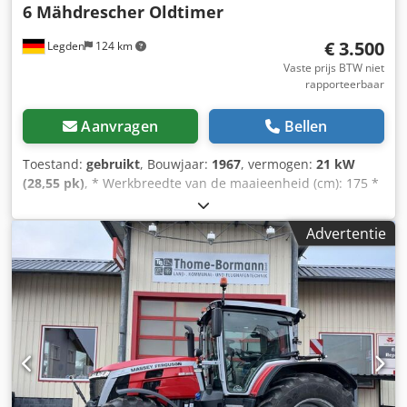
6 Mähdrescher Oldtimer
€ 3.500
Legden
124 km
Vaste prijs BTW niet
rapporteerbaar
Aanvragen
Bellen
Toestand:
gebruikt
, Bouwjaar:
1967
, vermogen:
21 kW
(28,55 pk)
, * Werkbreedte van de maaieenheid (cm): 175 *
Gewicht zonder cabine (kg): 0 * Inhoud graantank (hl): 6,5
Dedevhvf Tjpfx Aqwskr * Type: MF30-6 * Fabrieksnummer:
Advertentie
0D7758 * Bouwjaar: 1967 ----Intern voertuignummer: 8144-
---Tussentijdse verkoop en vergissingen voorbehouden
WhatsApp-ondersteuning beschikbaar! Heeft u vragen
over het voertuig of wilt u meer informatie, stuur ons
gerust een bericht via WhatsApp WhatsApp WhatsApp