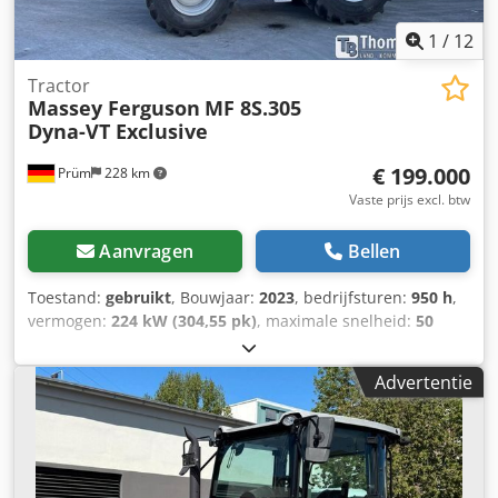
versnellingen. Dkjdezpcuyjpfx Aqwor
1
/
12
Tractor
Massey Ferguson
MF 8S.305
Dyna-VT Exclusive
€ 199.000
Prüm
228 km
Vaste prijs excl. btw
Aanvragen
Bellen
Toestand:
gebruikt
, Bouwjaar:
2023
, bedrijfsturen:
950 h
,
vermogen:
224 kW (304,55 pk)
, maximale snelheid:
50
km/h
, voorbandmaat:
600/70 R30 | 0%
, achterbandmaat:
710/70 R42 | 0%
, bandenmaten:
710/70 R42
, aantal
Advertentie
bedden:
43
, Banden (voor): 600/70 R30, banden (achter):
710/70 R42, bedrijfsuren: 950, eerste registratie:
19.12.2024. Prijs: 199.000,00 euro (exclusief btw). Eerste
registratie: 19.12.2024, bedrijfsuren: ca. 850.
Basisuitrusting/technische gegevens: MOTOR: Dkjdpfx