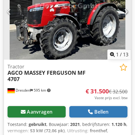
Aqow E N Tdowsr * Maximaal vermogen: 224/305 kW/pk
(ISO 14396) * Maximaal koppel: 1280 Nm * 6 cilinders, 7,4
liter AGCO Power - 74 LFNT-5D, CR, 4V * Emissienorm
(DOC+SC+SCR) zonder uitlaatgasrecirculatie, fase 5 *
Elektronische motorbesturing met Vistronic-
ventilatorregeling * Motortoerentalgeheugen * Powercore
motorluchtfilter met voorfilter voor grove verontreiniging *
EasyCare koelerpakket * Extra brandstofforfilter met
waterafscheider * 500 liter brandstoftank
1
/
13
Tractor
AGCO MASSEY FERGUSON
MF
4707
€ 31.500
Dresden
595 km
€ 32.500
Vaste prijs excl. btw
Aanvragen
Bellen
Toestand:
gebruikt
, Bouwjaar:
2021
, bedrijfsturen:
1.120 h
,
vermogen:
53 kW (72,06 pk)
, Uitrusting:
fronthef,