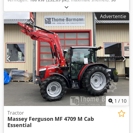
km/h
, voorbandmaat:
600/70 R30 | 0%
, achterbandmaat:
710/70 R42 | 0%
, bandenmaten:
710/70 R42
, aantal
Advertentie
bedden:
43
, Banden (voor): 600/70 R30, banden (achter):
710/70 R42, bedrijfsuren: 458, eerste registratie:
17.12.2024. Prijs: 175.900,00 euro (exclusief btw).
Standaarduitrusting/technische gegevens: MOTOR: Max.
vermogen: 180/245 kW/pk (ISO 14396) Max. koppel: 1100
Nm Maximaal vermogen met vermogensbeheer: 194/265
kW/pk Maximaal koppel met vermogensbeheer: 1178 Nm 6
cilinders, 7,4 liter AGCO Power - 74 LFNT-5D, CR, 4V
Emissienorm (DOC+SC+SCR) zonder uitlaatgasrecirculatie,
fase 5 Elektronische motorbesturing met Vistronic-
ventilatorregeling Motortoerentalgeheugen Powercore
motorluchtfilter met voorfilter voor grof vuil Dkedpfjvv Dp
Nex Aqwer EasyCare koelerpakket Extra brandstofforfilter
met waterafscheider 500 liter brandstoftank
1
/
10
Tractor
Massey Ferguson
MF 4709 M Cab
Essential