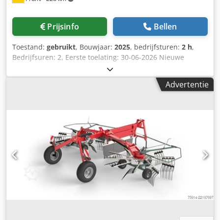
Prijsinfo
Bellen
Toestand:
gebruikt
, Bouwjaar:
2025
, bedrijfsturen:
2 h
,
Bedrijfsuren: 2, Eerste toelating: 30-06-2026 Nieuwe
tractor met dagregistratie door dealer vóór overdracht.
Standaarduitrusting / Technische gegevens Motor
Advertentie
Nominaal vermogen (ISO): 82 / 110 kW/pk bij 2200 tpm
Maximaal vermogen: 86/115 kW/pk bij 2000 tpm Maximaal
koppel: 460 Nm bij 1600 tpm Fabrikant / Type: Agco Power
/ AP 44MBTN-D5 Emissiearme motor, 4-cilinder / 4,4L, 4V,
STAGE 5 Geregelde turbo, SCR-katalysator DOC -
dieseloxidatiekatalysator SC roetfilter Eendelige,
opklapbare motorkap Uitlaat rechtsvoor aan de cabine
Brandstoftank: 198 liter / AdBlue: 18 liter Transmissie /
Aftakas 16/16 Dyna-4, SpeedMatching, 40 km/u
PowerControl-bediening links met omkeerinrichting onder
belasting, 4-traps powershift Permanent gekoelde natte
koppelingen, onafhankelijk smeersysteem 2-toeren
aftakas: 540 / 540E / 1000, schakeling elektrisch in cabine