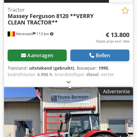
Tractor
Massey Ferguson
8120 **VERRY
CLEAN TRACTOR**
€ 13.800
Herentals
113 km
Vaste prijs excl. btw
Aanvragen
Bellen
Toestand:
uitstekend (gebruikt)
, Bouwjaar:
1995
,
bedrijfsturen:
6.906 h
, brandstoftype:
diesel
, eerste
registratie:
08/1995
, kleur:
rood
, Uitrusting:
airconditioning
, UITSTEKENDE STAAT FRANS
Advertentie
REGISTRATIEBEWIJS = Meer informatie = Dkodpfx
Aqszphhrowor Modeljaar: 1995 Vooras: Bestuurbaar
Aandrijving: Wiel Ledig gewicht: 6.350 kg Laadvermogen:
5.430 kg Maximaal toelaatbaar gewicht: 11.780 kg
Technische staat: zeer goed Optische staat: zeer goed
Neem contact op met Thierry Leemans voor meer
informatie.