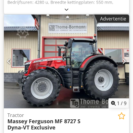
Bedrijfsuren: 4280 u, Breedte kettingplaten: 550 mm,
Spoorbreedte: 1520 mm, Kettingoplegging: 2090 mm,
Onderstel lengte: 2080 mm, Schildbreedte: 3000 mm,
Advertentie
Machinedimensies L/B/H: ca. 52050 mm/1900 mm/1850
mm, Gewicht: ca. 10000 kg. Bezichtigen ter plaatse is
mogelijk. Dkedpfxozf Ncvo Aqwer
1
/
9
Tractor
Massey Ferguson
MF 8727 S
Dyna-VT Exclusive