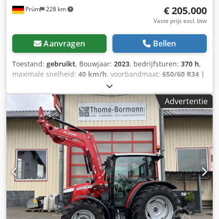
€ 205.000
Prüm
228 km
Vaste prijs excl. btw
Aanvragen
Bellen
Toestand:
gebruikt
, Bouwjaar:
2023
, bedrijfsturen:
370 h
,
maximale snelheid:
40 km/h
, voorbandmaat:
650/60 R34 |
0%
, achterbandmaat:
710/75 R42 | 0%
, bandenmaten:
710/75 R42
, Banden (v): 650/60 R34, Banden (a): 710/75
Advertentie
R42, Bedrijfsuren: 370, Eerste toelating: 19-12-
2024_____Standaarduitrusting / technische
gegevensMotorNominaal vermogen (ISO) 176/240 kW/pk bij
2.100 tpmMax. vermogen (ISO) 198/270 kW/pk bij 1.950
tpmEPM - Max. vermogen (ISO) 221/300 kW/pk bij 1.950
tpmMax. koppel 1.220 Nm bij 1.500 tpmEPM - Max. koppel
1.300 Nm bij 1.500 tpmAGCO Power, STAGE V
Dkjdpfxjvqakxo Aqwsr