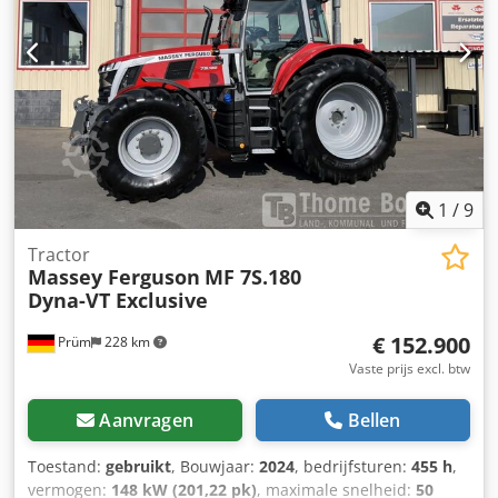
VRegelbare turbo, extern gekoelde EGRDOC&SCR, AdBlue-
tank 15L, zonder EGR, zonder roetfilterVerticale uitlaat:
rechts voor de cabine A-stijlTankinhoud 120
literTransmissie 12/12 versnellingen Djdpfx Aqeyy Hifjwekr
1
/
9
Tractor
Massey Ferguson
MF 7S.180
Dyna-VT Exclusive
€ 152.900
Prüm
228 km
Vaste prijs excl. btw
Aanvragen
Bellen
Toestand:
gebruikt
, Bouwjaar:
2024
, bedrijfsturen:
455 h
,
vermogen:
148 kW (201,22 pk)
, maximale snelheid:
50