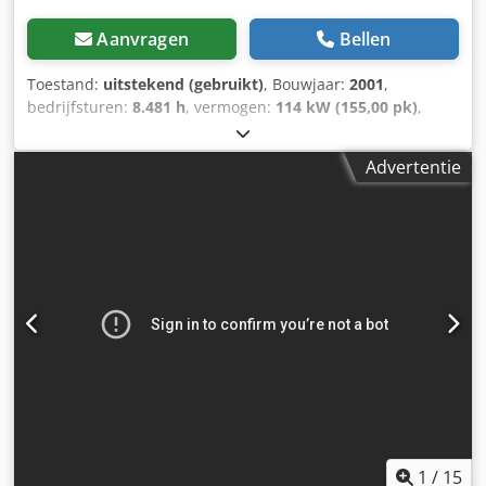
Aanvragen
Bellen
Toestand:
uitstekend (gebruikt)
, Bouwjaar:
2001
,
bedrijfsturen:
8.481 h
, vermogen:
114 kW (155,00 pk)
,
motorfabrikant:
Perkins
, brandstoftype:
diesel
, eerste
registratie:
05/2001
, kleur:
overig
, Uitrusting:
Advertentie
airconditioning
, = Aanvullende opties en accessoires = - 1
Brandstoftank - ABS - Armsteun - Dikke assen - Hydrauliek
- Naafreductie - PTO - Sper = Meer informatie = Algemene
informatie Cabine: dag Technische informatie Koppel: 663
Nm Aantal cilinders: 6 Motorinhoud: 5.998 cc Aandrijving
Aandrijving: Wiel Motor type: Perkins 1006-60TWG
Transmissie Transmissie: 32 versnellingen Asconfiguratie
Bandenprofiel: 70% Remmen: schijfremmen Vooras:
Differentieelslot; Meesturend Dkodpfx Aqjzph R Tjwor
Achteras: Dubbellucht; Differentieelslot Gewichten Ledig
gewicht: 6.700 kg Laadvermogen: 3.800 kg GVW: 10.500 kg
Functioneel Snelwisselsysteem: Ja Staat Technische staat:
zeer goed Optische staat: zeer goed
1
/
15