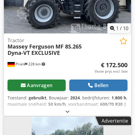
1
/
10
Tractor
Massey Ferguson
MF 8S.265
Dyna-VT EXCLUSIVE
€ 172.500
Prüm
228 km
Vaste prijs excl. btw
Aanvragen
Bellen
Toestand:
gebruikt
, Bouwjaar:
2024
, bedrijfsturen:
1.800 h
,
maximale snelheid:
50 km/h
, voorbandmaat:
600/70 R30 |
0%
, achterbandmaat:
710/70 R42 | 0%
, bandenmaten:
710/70 R42
, aantal bedden:
43
, Banden (v):600/70 R30,
Advertentie
banden (a):710/70 R42, bedrijfsuren:1800, eerste
registratie:02.02.2024_____Standaarduitrusting / technische