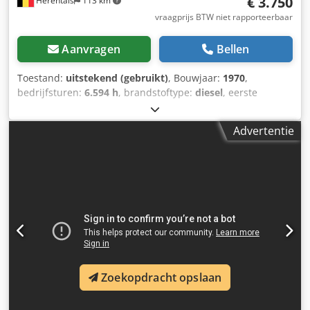
€ 3.750
Herentals
113 km
vraagprijs BTW niet rapporteerbaar
Aanvragen
Bellen
Toestand:
uitstekend (gebruikt)
, Bouwjaar:
1970
,
bedrijfsturen:
6.594 h
, brandstoftype:
diesel
, eerste
registratie:
08/1970
, kleur:
rood
, GOEDE WERKSTAAT
Dedpfx Aqjymtgijwekr MET PAPIEREN = Verdere informatie
Advertentie
= Toegestane totaalgewicht: 654.926 kg Technische staat:
zeer goed Optische staat: zeer goed Neem contact op met
Thierry Leemans voor meer informatie.
Zoekopdracht opslaan