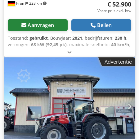
€ 52.900
Prüm
228 km
Vaste prijs excl. btw
Aanvragen
Bellen
Toestand:
gebruikt
, Bouwjaar:
2021
, bedrijfsturen:
230 h
,
vermogen:
68 kW (92,45 pk)
, maximale snelheid:
40 km/h
,
voorbandmaat:
380/70 R24 | 0%
, achterbandmaat:
480/70
R34 | 0%
, bandenmaten:
480/70 R34
, Banden (voor):
Advertentie
380/70 R24, banden (achter): 480/70 R34, draaiuren: 230,
eerste registratie: 15-12-2023. Machine met eerste
registratie: 12-2023. Draaiuren: ca. 230.
Standaarduitvoering/technische gegevens: Motor,
nominaal vermogen (ISO): 68/92 kW/pk, maximaal
vermogen: 70/95 kW/pk bij 2000 tpm, maximaal koppel:
355 Nm bij 1600 tpm. Fabrikant/type: Agco Power / AP 33
AWIC. Milieuvriendelijke motor, 3 cilinders / 3,3 l, Stage V,
DOC&SCR, AdBlue-tank met 15 liter, zonder
uitlaatgasrecirculatie, zonder roetfilter. Verticale uitlaat:
aan de rechterkant, voor de A-stijl van de cabine.
Brandstoftankinhoud: 120 liter. Transmissie: 12/12