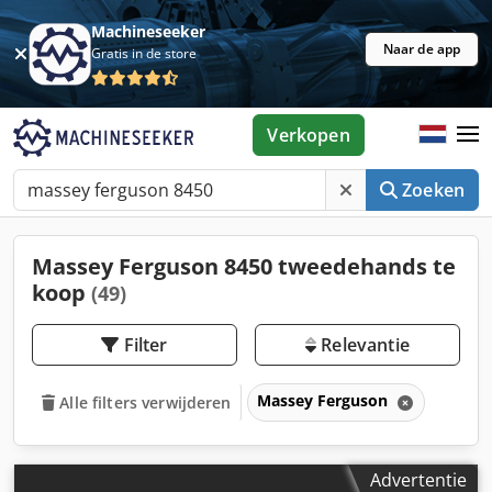
Machineseeker
Naar de app
Gratis in de store
Verkopen
Zoeken
Massey Ferguson 8450 tweedehands te
koop
(49)
Filter
Relevantie
Massey Ferguson
Alle filters verwijderen
Advertentie