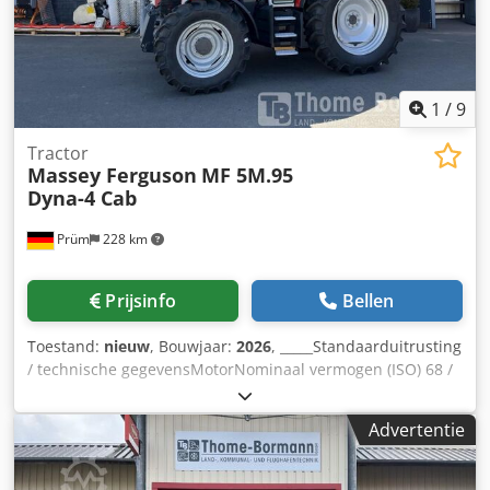
1
/
9
Tractor
Massey Ferguson
MF 5M.95
Dyna-4 Cab
Prüm
228 km
Prijsinfo
Bellen
Toestand:
nieuw
, Bouwjaar:
2026
, _____Standaarduitrusting
/ technische gegevensMotorNominaal vermogen (ISO) 68 /
90 kW / pk bij 2200 tpmMaximaal vermogen 71 / 95 kW / pk
bij 2000 tpmMaximaal koppel 405 Nm bij 1500
Advertentie
tpmFabrikant / type: Agco Power / AP 44MBTN-D5Schone
motor, 4 cilinders / 4,4 l, 4 kleppen, STAGE 5Geregelde
турбонаддув, SCR-katalysatorDOC-