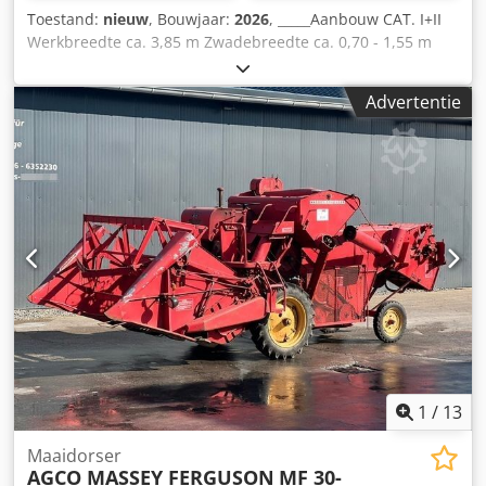
Toestand:
nieuw
, Bouwjaar:
2026
, _____Aanbouw CAT. I+II
Werkbreedte ca. 3,85 m Zwadebreedte ca. 0,70 - 1,55 m
Transportbreedte ca. (zonder tandendragers) 1,68 m
Transportlengte ca. 2,34 m Rotordiameter 2,96 m Aantal
Advertentie
tandarmen per rotor 10 Dubbele tanden per arm 4 Banden
rotoronderstel 2x 16/6.50-8 tandem-as Speciale uitrusting
Benodigde vermogensbehoefte ca. kW/pk 20/27 Benodigde
hydraulische aansluitingen – Hoogteverstelling rotor
mechanisch Aftakastoerental omw/min 540 Aandrijfas met
overbelastingsbeveiliging (ster-ratel) Aandrijfasprofiel 1
3/8" 6-delig Waarschuwingsborden speciale uitrusting
Verlichting speciale uitrusting Gewicht ca. 520 kg Speciale
uitrusting: - Set waarschuwingsborden met LED-verlichting
- 1 set tandemassen met wielen 16/6.50-8 Intern nummer
14393 Dkodpfx Aqszgqq Rswsr Nettoprijs: €6.900,00
Brutoprijs: €8.211,00 Locatie voorraad: niet opgegeven
1
/
13
Maaidorser
AGCO MASSEY FERGUSON
MF 30-