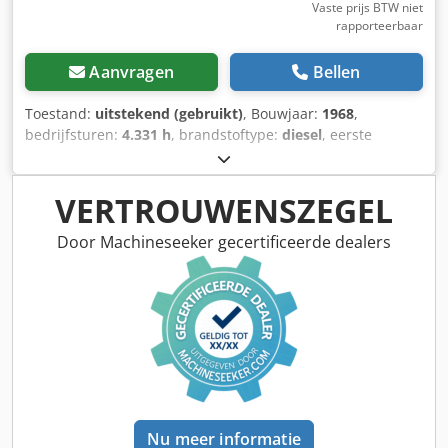
Vaste prijs BTW niet
rapporteerbaar
Aanvragen
Bellen
Toestand:
uitstekend (gebruikt)
, Bouwjaar:
1968
,
bedrijfsturen:
4.331 h
, brandstoftype:
diesel
, eerste
registratie:
10/1968
, kleur:
rood
, Technische staat: zeer
goed Dkjdeyr Ayvepfx Aqwor Optische staat: zeer goed
Neem contact op met Thierry Leemans voor meer
VERTROUWENSZEGEL
informatie.
Door Machineseeker gecertificeerde dealers
Nu meer informatie