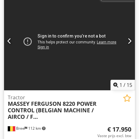
1
/
15
Tractor
MASSEY FERGUSON
8220 POWER
CONTROL (BELGIAN MACHINE /
AIRCO / F...
€ 17.950
Bree
112 km
Vaste prijs excl. btw