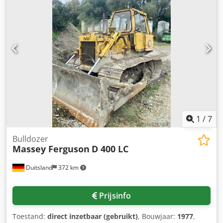
gegevensMOTOR Max. vermogen 195/265 kW/pk (ISO
14396) Max. koppel 1200 Nm Maximaal vermogen met
vermogensmanagement 209/285 kW/pk Max. koppel met
vermogensmanagement 1257 Nm 6 cilinders, 7,4l AGCO
Power - 74 LFNT-5D, CR, 4V Emissienorm (DOC+SC+SCR)
zonder uitlaatgasrecirculatie Stage 5 Dkedpfjzdmtvox
Aqwsr Elektronische motorbesturing met Vistronic
ventilatorregeling Motortoerentalgeheugen Powercore
motorluchtfilter met grove vuilafzuiging EasyCare
koelerpakket Extra brandstofvoorfilter met waterafscheider
Brandstoftank van 500 liter
1
/
7
Bulldozer
Massey Ferguson
D 400 LC
Duitsland
372 km
Prijsinfo
Toestand:
direct inzetbaar (gebruikt)
, Bouwjaar:
1977
,