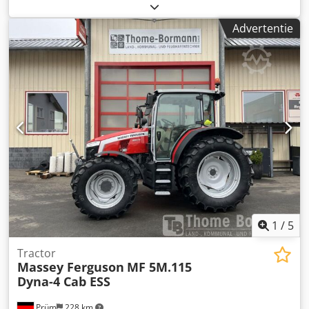
vierwielaandrijving
, * Duitse machine uit eerste hand,
zeer goede staat * TABMC040VK5115005 * Onderhouden
Advertentie
volgens serviceboekje * Straatlegaal, 40 km/u * 4x4
vierwielaandrijving * Bouwjaar 2021 * Bedrijfsgewicht
6.200 kg * Bandenmaat 340/85 R24 voor, 420/85 R34
achter, ca. 80% * * Ik stuur u graag een video via
WhatsApp Dsdpjy Ubgusfx Aqwjkr * WhatsApp: * Contact
Pools, ????? ?????: * Verkoop alleen aan handelaren, zonder
garantie, alle gegevens onder voorbehoud, tussentijdse
verkoop voorbehouden
1
/
5
Tractor
Massey Ferguson
MF 5M.115
Dyna-4 Cab ESS
Prüm
228 km