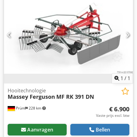
met veiligheidsgordel, draaiconsole en armleuningen
Aftakastoerental omw/min 540 Aftakas met
Achterruit met ruitenwisser/sproeier Accu...
overbelastingsbeveiliging (sterrats) Aftakas profiel 1 3/8" 6-
splines Waarschuwingsborden standaard Verlichting
optioneel Gewicht ca. 822 kg Speciale uitrusting – LED-
verlichting Intern nummer 14392 Dksdpfezgqq Dsx Aqwsr
Nettoprijs: €10.300,00 Brutoprijs: €12.257,00 Opslaglocatie:
niet vermeld
1
/
1
Hooitechnologie
Massey Ferguson
MF RK 391 DN
€ 6.900
Prüm
228 km
Vaste prijs excl. btw
Aanvragen
Bellen