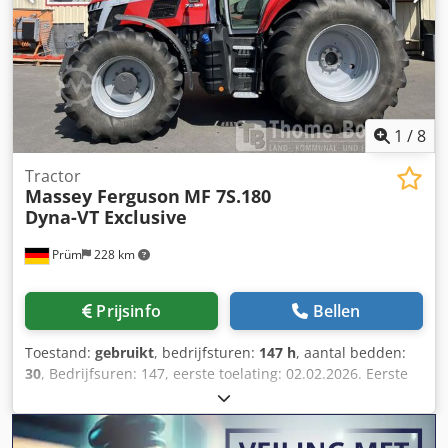
1
/
8
Tractor
Massey Ferguson
MF 7S.180
Dyna-VT Exclusive
Prüm
228 km
Prijsinfo
Bellen
Toestand:
gebruikt
, bedrijfsturen:
147 h
, aantal bedden:
30
, Bedrijfsuren: 147, eerste toelating: 02.02.2026. Eerste
toelating: 02.02.2026. Bedrijfsuren: ca. 150.
Standaarduitrusting/technische gegevens: MOTOR
Maximaal vermogen 132/180 kW/pk (ISO 14396) Maximaal