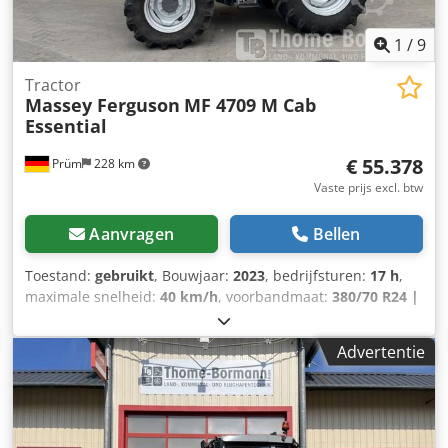
1
/
9
Tractor
Massey Ferguson
MF 4709 M Cab
Essential
€ 55.378
Prüm
228 km
Vaste prijs excl. btw
Aanvragen
Bellen
Toestand:
gebruikt
, Bouwjaar:
2023
, bedrijfsturen:
17 h
,
maximale snelheid:
40 km/h
, voorbandmaat:
380/70 R24 |
0%
, achterbandmaat:
480/70 R34 | 0%
, bandenmaten:
480/70 R34
, Banden (v): 380/70 R24, Banden (a): 480/70
Advertentie
R34, Bedrijfsuren: 17_____Standaarduitrusting/technische
gegevensMotorNominaal vermogen (ISO) 68/92 kW/pkMax.
vermogen 70/95 kW/pk bij 2000 tpmMax. koppel 355 Nm
bij 1600 tpmFabrikant / Type: Agco Power / AP 33
AWICEmissiearme motor, 3 cilinders / 3,3l, Stage