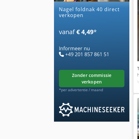
nagel foldnak 40 direct
verkopen
vanaf
€ 4,49
*
Informeer nu
+49 201 857 861 51
zonder commissie
verkopen
*per advertentie / maand