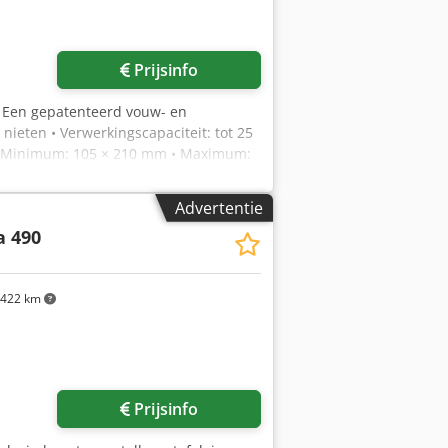
Prijsinfo
: Een gepatenteerd vouw- en
ieten • Verwerkingscapaciteit: tot 25
 • Minimum: 105 × 210 mm • Maximum:
ogelijk • Tot vier hechtkoppen kunnen
et zij- en verticale uitlijnfunctie •
Advertentie
ingsvrije papierdoorvoer • Verstelbare
a 490
e sensortechniek detecteert storingen
e geperst om een duidelijke en scherpe
uwlijn van de brochure plaats •
422 km
er van de afgewerkte producten.
Vraag meer foto's aan
Prijsinfo