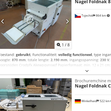
Nagel
Foldnak 8
Tsjechië
864 km
1
/
8
Toestand:
gebruikt
, Functionaliteit:
volledig functioneel
, type ing
hoogte:
870 mm
, totale lengte:
2.190 mm
, ingangsspanning:
230 V
voorsnijden Crodpfx Akewpqvnswjf Papierformaat: min. 12 x 21 cm; 
gesloten) 2x Foldnak industriële nietkoppen Snijmachine met drukr
2000 nietjes/u Afmetingen: hoogte x breedte x lengte (cm): 87 x 61 x 
Brochuremchine m
nettogewicht: 270 kg: Functioneel, kan getest worden.
Nagel
Foldnak 
Winkelhaid
522 km