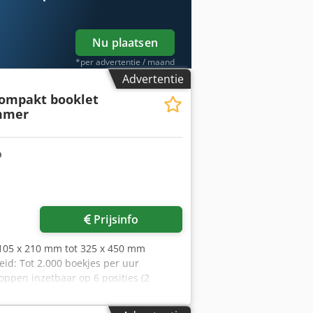
Nu plaatsen
*per advertentie / maand
Advertentie
compakt booklet
mmer
Prijsinfo
 105 x 210 mm tot 325 x 450 mm
eid: Tot 2.000 boekjes per uur
koppen inzetbaar op 6 posities (2
etingen (H x B x D): 86 cm x 103 cm x
liere en optionele oognieten