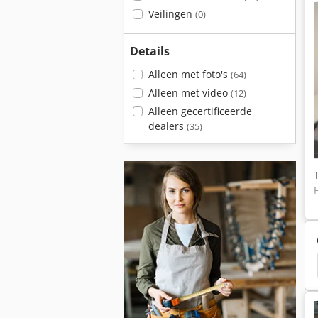
Veilingen
(0)
Details
Alleen met foto's
(64)
Alleen met video
(12)
Alleen gecertificeerde
dealers
(35)
Naaimachine
Hohner
Houten Nagel Binder