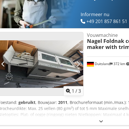
Informeer nu
+49 201 857 861 51
Vouwmachine
Nagel
Foldnak 
maker with tri
Duitsland
372 km
1
/
3
Toestand:
gebruikt
, Bouwjaar:
2011
, Brochureformaat (min./max.):
Brocheurdikte: Max. 25 vellen (80 g/m²) of tot 5 mm Maximale snelh
Nietopties: Plat- of oogje (ringoog) nieten Nietkoppen: Maximaal 4 
standaard) Cjdpjziix Ssfx Akwsrf Stroomvoorziening: 220 V, 10 A Afm
71 cm Nettogewicht: 240 kg Formaat: 325 x 450 mm Uitrusting: Regu