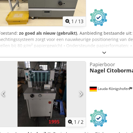
1
/
13
Toestand:
zo goed als nieuw (gebruikt)
, Aanbieding bestaande uit
hechtingssysteem zorgt voor een nauwkeurige positionering van de n
vellen bij 80 g/m² papiergewicht • Ondersteunde papierformaten:
325 × 450 mm • Standaard verwerking met vlak- of ringspanhaken m
gelijktijdig op vier verschillende posities worden ingezet • Uitgerust m
Papierboor
Transportband met rolgeleiding garandeert een gelijkmatige en stor
Nagel
Citoborm
ombuigers zorgen voor vlakliggende en nette nieten • Geïntegreerd
tijdig en vermindert afval • Voor de frontafsnede wordt de brochur
vouw te verkrijgen • De frontafsnede vindt exact parallel aan de vo
Lauda-Königshofen
Ingebouwde, verstelbare uitlegrand zorgt voor een geordende afvo
Cjdpfx Asyl Syxokworf
1
/
2