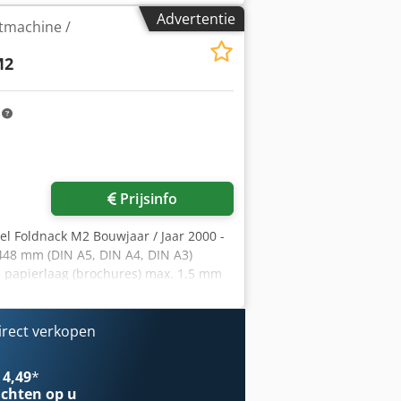
Advertentie
tmachine /
M2
m
Prijsinfo
l Foldnack M2 Bouwjaar / Jaar 2000 -
448 mm (DIN A5, DIN A4, DIN A3)
e papierlaag (brochures) max. 1,5 mm
 2 mm (ca. 20 x 80 g) Uitvoer max. 500
0 x 80 x 50) Nietjestypes 26/6, Ri 26/6
spectie via WhatsApp - MS Zoom -
irect verkopen
 Kan getest worden
 4,49
*
chten op u