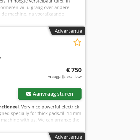
s, in hoogte verstelbaar tafel, in
nformeren wij u graag over andere
m de machine, na voorafgaande
Advertentie
€ 750
vraagprijs excl. btw
Vraag meer foto's aan
Aanvraag sturen
nctioneel
, Very nice powerful electrick
gned specially for thick pads,till 14 mm
is machine with us. We can arrange the
k for a price including transport
chine now? Please send your company
Advertentie
voice. Regards Henk Hoos.