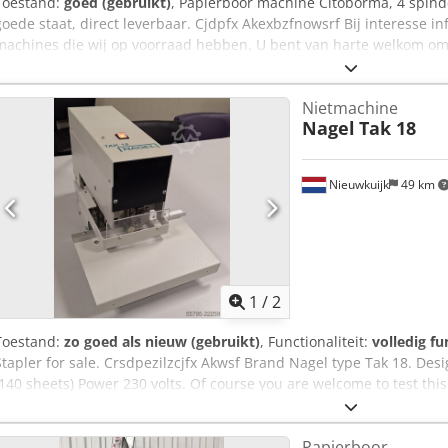
Toestand:
goed (gebruikt)
, Papierboor machine Citoborma, 4 spindel
goede staat, direct leverbaar. Cjdpfx Akexbzfnowsrf Bij interesse i
machines die wij op voorraad hebben. U bent van harte welkom o
afspraak, bij ons te komen bekijken.
Nietmachine
Nagel
Tak 18
Nieuwkuijk
49 km
1
/
2
Toestand:
zo goed als nieuw (gebruikt)
, Functionaliteit:
volledig fu
Stapler for sale. Crsdpezilzcjfx Akwsf Brand Nagel type Tak 18. Desi
(140 sheets) Power 230 volts. Of course you are welcome to test th
transport/packaging for you and load it into a truck or container. As
(location the Netherlands). If you would like to purchase that ma
Papierboor
details and your VAT number. We will then send you a Proforma in