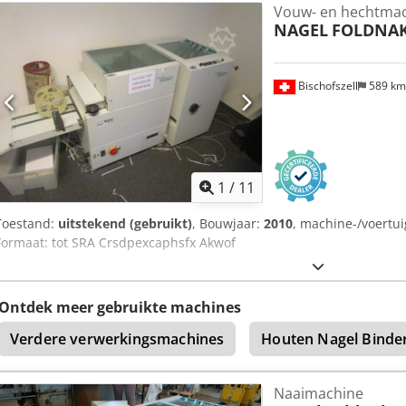
Vouw- en hechtma
(standaard nieten, voordelig in gebruik) Nietkoppen: Verstelbare k
NAGEL
FOLDNAK
van nieten of vouwen (bijv. alleen nieten) Starten via knop of foto
Zijdelingse en frontale uitlijning Signaallampje bij niettekort SRA3
standaard formaten.
Bischofszell
589 k
1
/
11
Toestand:
uitstekend (gebruikt)
, Bouwjaar:
2010
, machine-/voert
Formaat: tot SRA Crsdpexcaphsfx Akwof
Ontdek meer gebruikte machines
Verdere verwerkingsmachines
Houten Nagel Binde
Naaimachine