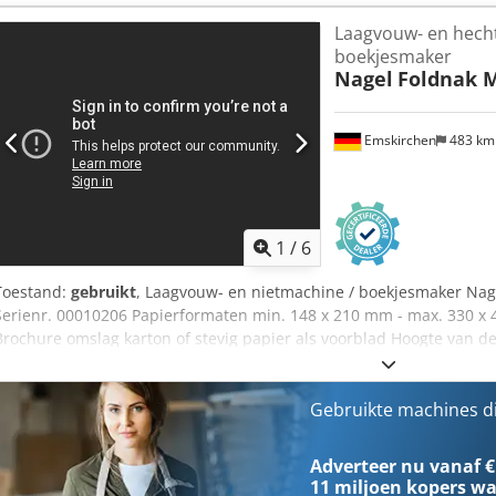
Laagvouw- en hech
boekjesmaker
Nagel
Foldnak 
Emskirchen
483 k
1
/
6
Toestand:
gebruikt
, Laagvouw- en nietmachine / boekjesmaker Nage
Serienr. 00010206 Papierformaten min. 148 x 210 mm - max. 330 x 
Brochure omslag karton of stevig papier als voorblad Hoogte van d
(ca. 15 x 80 g) Hoogte van de papierlaag (blokken / hoeknaden) max.
sets / uur Mogelijke posities van de hechtkop (afstanden in mm) 4 (5
Cedpfxov Sc Ays Akwerf Nietcapaciteit nietkop 210 Online video-in
Gebruikte machines d
Telegram Op voorraad Emskirchen/Neurenberg - Direct leverbaar -
Adverteer nu vanaf €
11 miljoen kopers
wa