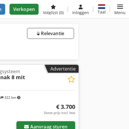
n
Verkopen
Taal
Volglijst
(0)
Inloggen
Menu
Relevantie
Advertentie
gsysteem
dnak 8 mit
n
322 km
€ 3.700
Vaste prijs excl. btw
Aanvraag sturen