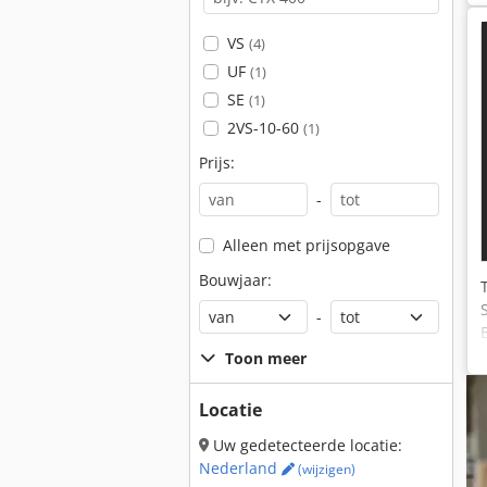
VS
(4)
UF
(1)
SE
(1)
2VS-10-60
(1)
Prijs:
-
Alleen met prijsopgave
Bouwjaar:
-
Toon meer
Locatie
Uw gedetecteerde locatie:
Nederland
(wijzigen)