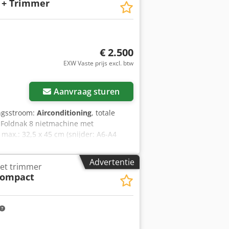
 + Trimmer
€ 2.500
EXW Vaste prijs excl. btw
Aanvraag sturen
angsstroom:
Airconditioning
, totale
, Foldnak 8 nietmachine met
max.: 32,5 x 45 cm (snijder: A6-A4
ollen. Transportband. Snelheid: max.
(58 + 96 + 65) = 219. Totaal
Advertentie
et trimmer
Compact