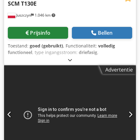
SCM
T130E
Juszczyn
1.046 km
Prijsinfo
Bellen
Toestand:
goed (gebruikt)
, Functionaliteit:
volledig
functioneel
, type ingangsstroom:
driefasig
,
spindeldiameter:
30 mm
, toerental (max.):
10.000 rpm
,
toerental (min.):
3.000 rpm
, hoogteverstellingstype:
Advertentie
elektrisch
, freesas-spil lengte:
140 mm
,
Onderfreesmachine SCM T130E Spindeldiameter 30 mm
Spindellengte 140 mm Variabele spindelsnelheid
3000/4500/6000/7000/10000 tpm Hoofdmotorvermogen 7,5
kW Dkedpfx Asxzylteprsr Elektronische hoogte-instelling
van de spil via schakelaar 4-rollen aanvoer
Voedingssnelheid instelbaar via variator CE-certificaat
Technische documentatie (DTR)