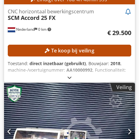
CNC horizontaal bewerkingscentrum
SCM
Accord 25 FX
Nederland
0 km
€ 29.500
Te koop bij veiling
Toestand:
direct inzetbaar (gebruikt)
, Bouwjaar:
2018
,
machine-/voertuignummer:
AA10000992
, Functionaliteit:
volledig functioneel
, TECHNISCHE GEGEVENS Tafellengte:
5.020 mm Tafelbreedte: 1.380 mm Werkgebied X-as: 5.020
Veiling
mm Werkgebied Y-as: 1.300 mm Werkgebied Z-as: 250 mm
Verplaatsingsbereik X-as: 5.400 mm Verplaatsingsbereik Y-
as: 1.650 mm Verplaatsingsbereik Z-as: 450 mm
Vectorbewegingssnelheid X/Y: 35 m/min Maximale
snelheid X-as: 25 m/min (?) Snelle verplaatsing X-as: 90
m/min (?) Maximale snelheid Y-as: 90 m/min Maximale
snelheid Z-as: 30 m/min Aantal freesspindels: 2 stuks
Gereedschapspan systeem: HSK-F63 Freesspindel 1 Aantal