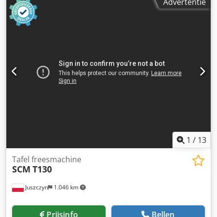
Advertentie
met een vermogen van 7 kW Toerental, instelbaar via riem:
3000/4500/6000/7000/10000 Dkjdpfozlw Rnjx Aprjr Spil
draait zowel linksom als rechtsom Handmatige spil-
verstelling Technische documentatie Bouwjaar 2019
1
/
13
Tafel freesmachine
SCM
T130
Juszczyn
1.046 km
Prijsinfo
Bellen