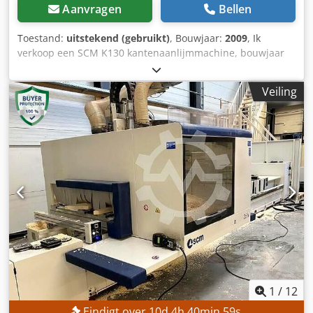
Aanvragen
Bellen
Toestand:
uitstekend (gebruikt)
, Bouwjaar:
2009
, Ik
verkoop een SCM K130 kantenaanlijmmachine, bouwjaar
2009. Configuratie: kantenband EVA lijm Afkortzagen
pneumatisch instelbaar 0-15 Zwenkbare radiusfrezen
Veiling
pneumatisch instelbaar Vrije ruimte voor andere
eenheden Zeer goede staat, volledig operationeel. Dkodpjt
Ir Tpjfx Aprsr Inclusief CE en volledige documentatie.
1
/
12
Eindigt over
10
d
4
h
40
min
57
s