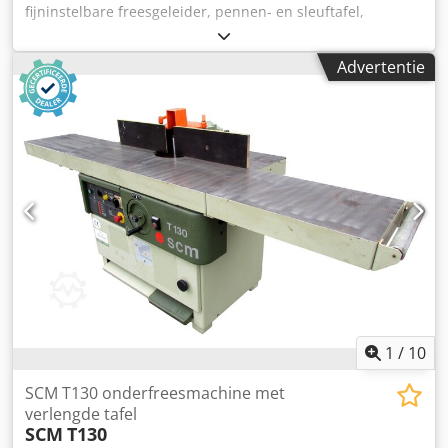
fijninstelbare freesgeleider, pennen- en sleuftafel,
rechts-/linksdraaiend Dodpfxjw Nv Nfe Aprokr -----
Technische gegevens ----- Tafelafmeting: 1.080 x 750 mm,
Advertentie
Spindeldiameter: 30 mm, Toerentallen:
3.000/4.500/6.000/7.000/10.000 omw/min,
Afzuigaansluiting Ø: 120 mm, Afzuigaansluiting onder Ø:
120 mm
1
/
10
SCM T130 onderfreesmachine met
verlengde tafel
SCM
T130