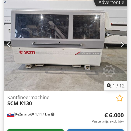
Tel: 664 335 465
Advertentie
tpm Hoofdmotorvermogen: 5,5 kW
Glaslatbewerkingsaggregaat Dksdjxbnyrepfx Aprjr
Vermogen van het aggregaat: 2,2 kW Elektronische
spindelhoogte-instelling Elektronische instelling van
geleiders Vier-rollen Masterwood aandrijving Instelbare
voedingssnelheid via variator CE-certificering DTR-
documentatie Bouwjaar: 2005
1
/
12
Kantfineermachine
SCM
K130
€ 6.000
Kežmarok
1.117 km
Vaste prijs excl. btw