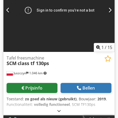
aanwezig: Ja - Gereedschap sleutel inbegrepen: Ja -
Spindelsnelheid: Handmatig - Voltage [V]: 400 -
Stroomverbruik [A]: 12 - Afzekering [A]: 20 -
Transportafmetingen: 1700mm x 1000mm x 2100mm (l x b
x h) - Transportcolli [st.]: 1 Financiële informatie BTW: De
getoonde prijs is exclusief BTW BTW/marge: BTW
verrekenbaar voor ondernemers Levering en inruil altijd
mogelijk van alles in de industriële sectoren Yorick Diebels
1
/
15
Tafel freesmachine
SCM
class tf 130ps
Juszczyn
1.046 km
Prijsinfo
Bellen
Toestand:
zo goed als nieuw (gebruikt)
, Bouwjaar:
2019
,
Functionaliteit:
volledig functioneel
, SCM TF130ps
bovenfrees Spil-diameter 40 mm Langsliggende geleider
op het werkblad Totale spil-lengte 180 mm Hoofdmotor