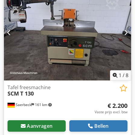
1
/
8
Tafel freesmachine
SCM
T 130
€ 2.200
Saerbeck
161 km
Vaste prijs excl. btw
Aanvragen
Bellen