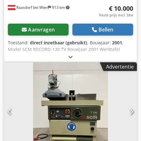
€ 10.000
Raasdorf bei Wien
913 km
Vaste prijs excl. btw
Aanvragen
Bellen
Toestand:
direct inzetbaar (gebruikt)
, Bouwjaar:
2001
,
Model SCM RECORD-130 TV Bouwjaar 2001 Werktafel
2930x1245 Spindel HSK63F 11 kW Vectoras Laser voor het
positioneren van de zuigkoppen 4x Hefinrichtingen
Advertentie
Dodezmmmbepfx Aprokr Transportband voor spaanders
12x Gereedschapswisselaar Freesspindel voor slotkasten of
zaag F18 boorkop Spaninrichtingen