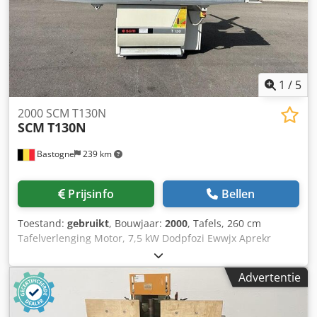
1
/
5
2000 SCM T130N
SCM
T130N
Bastogne
239 km
Prijsinfo
Bellen
Toestand:
gebruikt
, Bouwjaar:
2000
, Tafels, 260 cm
Tafelverlenging Motor, 7,5 kW Dodpfozi Ewwjx Aprekr
Digitale positionering 5 snelheden 380 V
Advertentie