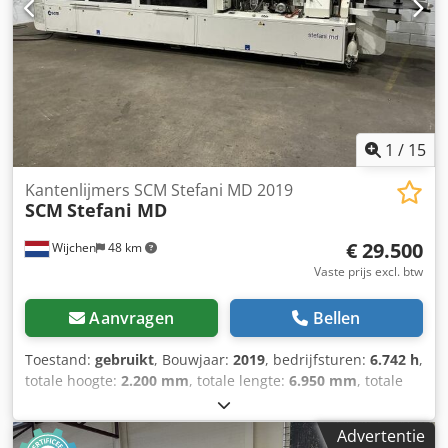
fotodocumentatie en technische/commerciële documenten
met een beschrijvend karakter. De koper heeft het recht
om de goederen vóór afhaling te inspecteren en is
verantwoordelijk voor de installatie, beveiliging en het
gebruik van de machine op de beoogde locatie. Externe
referentie: 6487
1
/
15
Kantenlijmers SCM Stefani MD 2019
SCM
Stefani MD
€ 29.500
Wijchen
48 km
Vaste prijs excl. btw
Aanvragen
Bellen
Toestand:
gebruikt
, Bouwjaar:
2019
, bedrijfsturen:
6.742 h
,
totale hoogte:
2.200 mm
, totale lengte:
6.950 mm
, totale
breedte:
1.100 mm
, Kleur: Wit Gewicht: 3.700 kg -
Bouwjaar: 2019 Dksdpfxozr Hyxe Aprer - Documentatie
Advertentie
aanwezig: Nee - CE markering aanwezig: Ja - CE certificaat