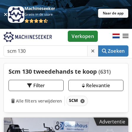
Machineseeker
Naar de app
Gratis in de store
Verkopen
Zoeken
Scm 130 tweedehands te koop
(631)
Filter
Relevantie
SCM
Alle filters verwijderen
Advertentie