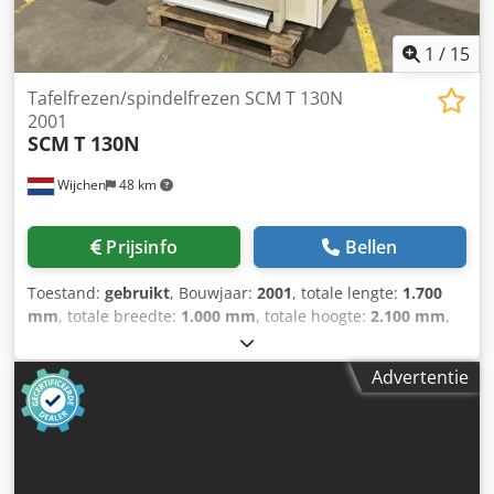
1
/
15
Tafelfrezen/spindelfrezen SCM T 130N
2001
SCM
T 130N
Wijchen
48 km
Prijsinfo
Bellen
Toestand:
gebruikt
, Bouwjaar:
2001
, totale lengte:
1.700
mm
, totale breedte:
1.000 mm
, totale hoogte:
2.100 mm
,
Kleur: Grijs Prijs: Op aanvraag - Bijzonderheden: - └
Omschrijving: Uitlezing positionering werkt niet goed. Prijs
Advertentie
AS-IS - Bouwjaar: 2001 - Documentatie aanwezig: Nee - CE
markering aanwezig: Ja - CE certificaat aanwezig: Nee
Dedpfx Apeymlahsrjkr - Serienummer: AB/143039 - Spindel
diameter [mm]: 40 - Tafellengte [mm]: 1195 - Tafelbreedte
[mm]: 350 - Aanvoerapparaat aanwezig: Ja - Geleider