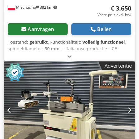
€ 3.650
Miechucino
882 km
Vaste prijs excl. btw
Aanvragen
Bellen
Toestand:
gebruikt
, Functionaliteit:
volledig functioneel
,
spindeldiameter:
30 mm
, – Italiaanse productie – CE-
markering – Lange werkbladen TECHNISCHE PARAMETERS:
– Spindeldiameter: 30 mm – Spindelhoogte: 150 mm –
Advertentie
Maximale gereedschapsdiameter: 350 mm – Vijf soorten
toerentallen: 3000 / 4500 / 6000 / 7000 / 10.000 tpm –
Hoogteverstelling – Elektromagnetische rem –
Motorvermogen: 5,5 kW – Tafelformaat: 730 x 1200 mm –
Twee hulpwerktafels: 410 x 670 mm – Tafelhoogte vanaf de
basis: 925 mm – Diameter van de zuigpoorten: 2 x 120 mm
– Afmetingen van de machine (l/b/h): 261 / 100 / 120 cm –
Gewicht: 800 kg Dodpew Ip R Hjfx Aprskr