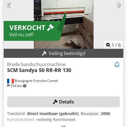
VERKOCHT
Veil nu zelf!
1
/
6
Veiling beëindigd
Brede bandschuurmachine
SCM
Sandya 50 RR-RR 130
Bourgogne-Franche-Comté
554 km
Details
Toestand:
direct inzetbaar (gebruikt)
, Bouwjaar:
2000
,
Functionaliteit:
volledig functioneel
,
machine-/voertuignummer:
AE/020112
, totale breedte: