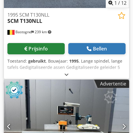
1
/
12
1995 SCM T130NLL
SCM
T130NLL
Bastogne
239 km
Prijsinfo
Bellen
Toestand:
gebruikt
, Bouwjaar:
1995
, Lange spindel, lange
tafels Gedigitaliseerde assen Gedigitaliseerde geleider 5
rotatiesnelheden Dksdpeztk D Djfx Aprer Motor met een
vermogen van 7,5 pk 380V Tafelverlenging aan de voorkant
Advertentie
Diameter van de as: 50 mm Nieuwe as- en motorlagers
Nieuwe motorrem Trainer met 4 rollen