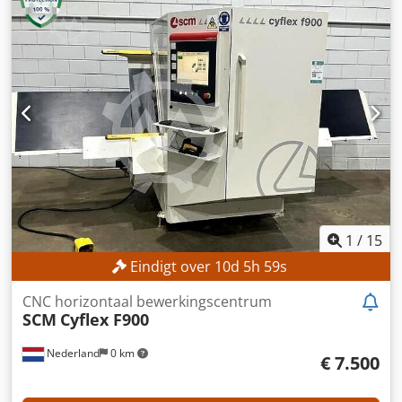
Dkjdpfxszrmpms Aprsr Voorwaartssnelheid: 6 / 12 m/min
Spindeltoerental: 6.000 omw/min Spindeldiameter: 40 mm
Gereedschapsdiameter verticale spindel: 100–180 mm
Invoertafel lengte: 2.000 mm Motorvermogen 1. Spindel
onder: 5,5 kW Motorvermogen 2. Spindel links: 11 kW
Motorvermogen 3. Spindel rechts: 11 kW Motorvermogen
4. Spindel boven: 7,5 kW MACHINEGEGEVENS Afmetingen
en gewicht Afmetingen (l x b x h): 3.250 x 1.550 x 1.500 mm
Gewicht: 1.800 kg UITRUSTING Documentatie
1
/
15
Eindigt over
10
d
5
h
57
s
CNC horizontaal bewerkingscentrum
SCM
Cyflex F900
Nederland
0 km
€ 7.500