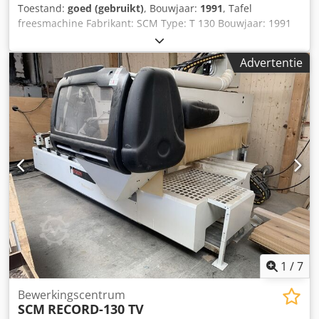
Toestand:
goed (gebruikt)
, Bouwjaar:
1991
, Tafel
freesmachine Fabrikant: SCM Type: T 130 Bouwjaar: 1991
Tafel: 1200 x 730 mm Dksdpszhlrrofx Aprjr Vermogen: 4 kW
Spil: 30 mm Links-rechtsloop Inclusief aanvoerinrichting
Advertentie
1
/
7
Bewerkingscentrum
SCM
RECORD-130 TV