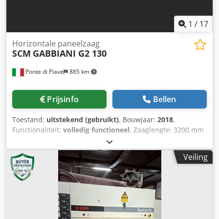
1
/
17
Horizontale paneelzaag
SCM
GABBIANI G2 130
Ponte di Piave
885 km
Prijsinfo
Bellen
Toestand:
uitstekend (gebruikt)
, Bouwjaar:
2018
,
Functionaliteit:
volledig functioneel
, Zaaglengte: 3200 mm
Zaagbreedte / zaagdiepte: 3200 mm Dkodpfxozdqk Ss
Aprer Zaaghoogte: 130 mm Hoofdzaagunit Voorritszaagunit
Veiling
1 vaste voorste luchttafel met geleider 2 beweegbare
voorste luchttafels Aanslagwagen met 11 klemmen Console
met geïntegreerde PC "eye-M" Software: Maestro Cut
START/STOP voetpedaal Gewicht ca. 4150 kg Inclusief
optimalisatiesoftware voor het zagen Beschikbaar vanaf
september 2026