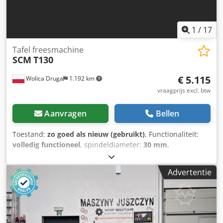
1
/
17
Tafel freesmachine
SCM
T130
€ 5.115
Wolica Druga
1.192 km
vraagprijs excl. btw
Aanvragen
Bellen
Toestand:
zo goed als nieuw (gebruikt)
, Functionaliteit:
volledig functioneel
, spindeldiameter:
30 mm
,
parallelgeleiderafstelling:
handmatig
, aandrijvingstype:
elektrisch
, toerental (max.):
10.000 rpm
, toerental (min.):
Advertentie
3.000 rpm
, totaalgewicht:
800 kg
, Uitrusting:
CE-
markering
, SCM T130 Onderfreesmachine | 7,5 kW |
Kantelbare spil! Stevige en bewezen SCM T130 onderfrees
– een industriële klasse machine, ideaal voor
meubelmakers, productiebedrijven en veeleisende