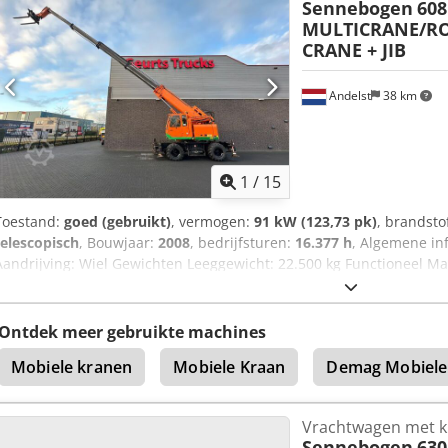
Sennebogen
608
MULTICRANE/R
CRANE + JIB
Andelst
38 km
1
/
15
Toestand:
goed (gebruikt)
, vermogen:
91 kW (123,73 pk)
, brandsto
telescopisch
, Bouwjaar:
2008
, bedrijfsturen:
16.377 h
, Algemene inf
Aandrijving: Wiel Gewichten Leeggewicht: 22.500 kg Functioneel Mas
m Hefvermogen: 8.000 kg Opbouw merk: SENNEBOGEN 608 MULTI
CE-markering: ja Staat Technische staat: goed Optische staat: 
Bouwjaar: 2007 91 kW 22500 kg CE DEUTZ TCD 2012 L04V motor Hyd
Ontdek meer gebruikte machines
airconditioning 4x afstempeling Maximale werkhoogte: 20,5 meter
Mobiele kranen
Mobiele Kraan
Demag Mobiele
Maximale reikwijdte: 1750 cm met jib 2396 cm Radiografische bestur
Afsvcbm Ssqjf - Palletvorken Volg ons op Instagram, Facebook en Ti
aangeboden vrachtwagens, bedrijfswagens en machines te zien. Wi
Vrachtwagen met k
Hablamos Español
Sennebogen
630