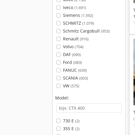
Iveco
(1.691)
Siemens
(1.592)
SCHMITZ
(1.079)
Schmitz Cargobull
(953)
Renault
(916)
Volvo
(704)
DAF
(690)
Ford
(683)
FANUC
(639)
SCANIA
(603)
VW
(575)
Model:
730 E
(2)
355 E
(2)