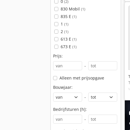
0
(2)
830 Mobil
(1)
835 E
(1)
1
(1)
2
(1)
613 E
(1)
673 E
(1)
Prijs:
-
Alleen met prijsopgave
Bouwjaar:
-
Bedrijfsturen [h]:
-