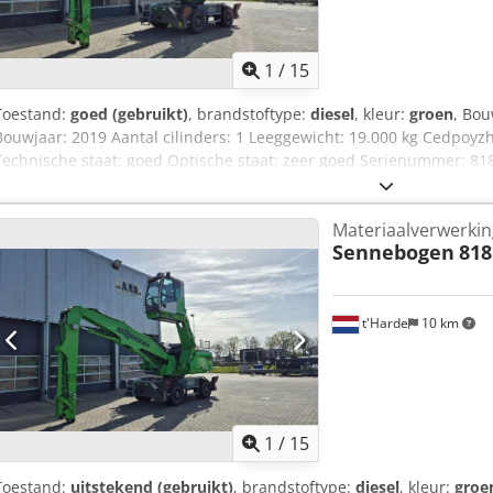
informatie en onze algemene voorwaarden vindt u op onze website 
voorbehoud van onze algemene voorwaarden (zie: ... / AGB).
1
/
15
Toestand:
goed (gebruikt)
, brandstoftype:
diesel
, kleur:
groen
, Bou
Bouwjaar: 2019 Aantal cilinders: 1 Leeggewicht: 19.000 kg Cedpoyz
Technische staat: goed Optische staat: zeer goed Serienummer: 81
Materiaalverwerki
Sennebogen
81
t'Harde
10 km
1
/
15
Toestand:
uitstekend (gebruikt)
, brandstoftype:
diesel
, kleur:
groe