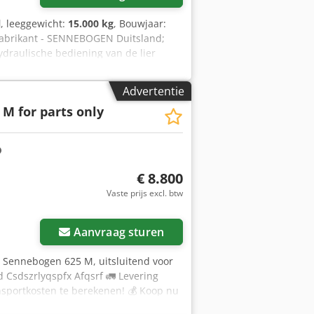
l
, leeggewicht:
15.000 kg
, Bouwjaar:
Fabrikant - SENNEBOGEN Duitsland;
ydraulische bediening van de lier
raulisch opklapbaar, met haakblok;
 met haak en lastblok; Hydraulisch
Advertentie
ide assen - 4x4, naafreducties,
 M for parts only
ww Nynopfx Afqerf Vooras – gestuurde
oelde diesel – DEUTZ F4L 912;
on; UDT – kraan geregistreerd bij UDT
et Pools; Kraan is bedrijfsklaar en kan
€ 8.800
Vaste prijs excl. btw
Aanvraag sturen
| Sennebogen 625 M, uitsluitend voor
 Csdszrlyqspfx Afqsrf 🚛 Levering
ansportkosten te berekenen! 💰 Koop nu
en redelijke vergoeding (onder