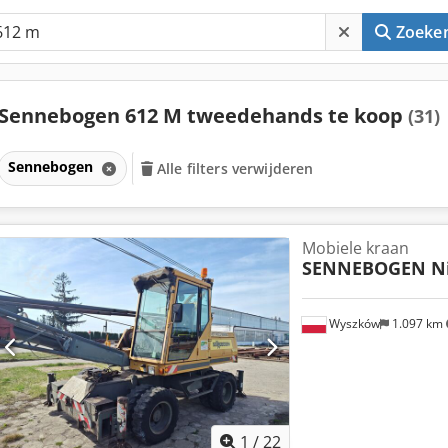
Zoeke
Sennebogen 612 M tweedehands te koop
(31)
Sennebogen
Alle filters verwijderen
Mobiele kraan
SENNEBOGEN N
Wyszków
1.097 km
1
/
22