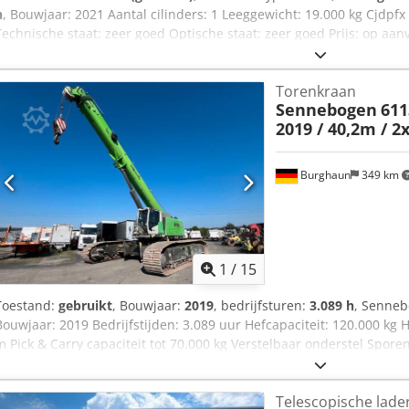
h
, Bouwjaar: 2021 Aantal cilinders: 1 Leeggewicht: 19.000 kg Cjdpfx
Technische staat: zeer goed Optische staat: zeer goed Prijs: op 
contact op met Ferdinand Pater voor meer informatie.
Torenkraan
Sennebogen
611
2019 / 40,2m / 2
Burghaun
349 km
1
/
15
Toestand:
gebruikt
, Bouwjaar:
2019
, bedrijfsturen:
3.089 h
, Senneb
Bouwjaar: 2019 Bedrijfstijden: 3.089 uur Hefcapaciteit: 120.000 kg H
m Pick & Carry capaciteit tot 70.000 kg Verstelbaar onderstel Spo
lieren Lier 1 = 105 uur Lier 2 = 402 uur Radiografische afstandsb
Djfx Afqof Programmeerbare werkomgevingsbegrenzing Kantelbare c
Telescopische lade
zijcamera's Dieselverwarming Brandstofpomp Airconditioning Centr