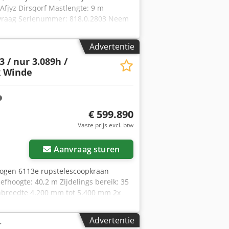
 Afjyz Dirsqorf Mastlengte: 9 m
aanvraag Serienummer: 818.0.2803 Neem
Advertentie
3 / nur 3.089h /
x Winde
€ 599.890
Vaste prijs excl. btw
Aanvraag sturen
ogen 6113e rupstelescoopkraan
efhoogte: 40,2 m Zijdelings bereik: 35
renbreedte 4.200 mm tot 5.400 mm 2x
ediening voor montage Radio Credpjzmct
abine tot 20° Achteruit- en
Advertentie
r
ale smering Motor: [168 kW/228 pk]