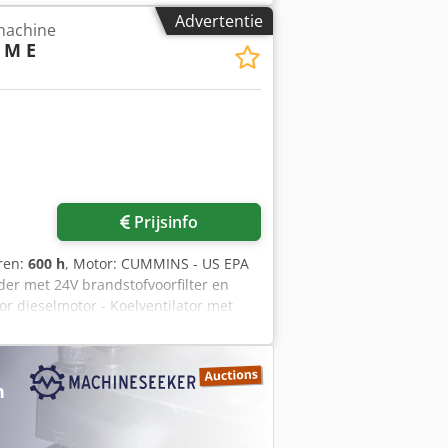
kelijke expert 0 inspectiepunten 0
Advertentie
machine
pecteur: Als onderdelendrager: Veel
 M E
 zijn aanwezig, en de assen zijn
als de joysticks en displays. De motor
apport, extra foto's of een video
bij het zoeken naar meer informatie
ige inspectie door professionals ✔
 en flexibele betalingsmogelijkheden 🔄
n voor alle machine-eigenaren en -
Prijsinfo
uren:
600 h
, Motor: CUMMINS - US EPA
der met 24V brandstofvoorfilter en
voor dieselmotor - Koelventilator met
 centrale smering voor apparatuur en
s - Noodbediening om de
rking Door de hoofdfuncties te
n
ts ondersteuning. Vierwielaandrijving
neverstelling TYPE 270 voor
e en uitrusting MAXCAB Industrie met