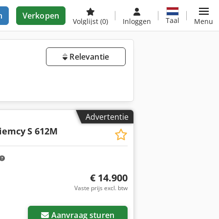
n
Verkopen
Taal
Volglijst
(0)
Inloggen
Menu
Relevantie
Advertentie
iemcy
S 612M
€ 14.900
Vaste prijs excl. btw
Aanvraag sturen