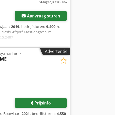
vraagprijs excl. btw
... Wij verkopen onze producten onder
Aanvraag sturen
wjaar:
2019
, bedrijfsturen:
9.400 h
,
h Ncsfx Afqorf Mastlengte: 9 m
8.0.2497
Advertentie
ngsmachine
8ME
Prijsinfo
n
, Bouwjaar:
2021
, bedrijfsturen:
4.550