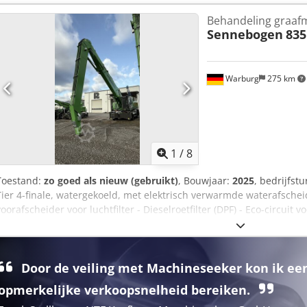
voorbehoud van goedkeuring)* 👷‍♂️ Geïnspecteerd door een onafhan
Behandeling graaf
goedgekeurd ✅ 0 gebreken ℹ️ 0 uitgaven ⚠️ 📌 Opmerking van de ins
Sennebogen
835
componenten zijn al verwijderd. De motor en de hydraulische pomp
compleet. Er ontbreken echter enkele hydraulische onderdelen, even
zou bovendien gebreken vertonen. 📄 Wilt u het volledige inspectier
bekijken? Tip: Het referentie "40537 Equippo" wordt vaak gebruikt 
Warburg
275 km
online. 💡 Waarom deze machine en onze service opvallen: ✔ Grond
Levering op de werklocatie mogelijk ✔ Geld-teruggarantie ✔ Veilige
Overweegt u andere machines? Wij bieden handige tools en bronne
bedieners – gemakkelijk toegankelijk op ons platform.
1
/
8
Toestand:
zo goed als nieuw (gebruikt)
, Bouwjaar:
2025
, bedrijfst
Tier 4-finale, watergekoeld, met elektrisch verwarmde waterafschei
voorafscheider voor luchtfilter - Dieselroetfilter (DPF) - Eco-circuit 
omkeerfunctie, voor het reinigen van de radiatoren - Automatische
draaikransloopbaan - Smering van de tandkrans voor de draaikran
beschikbaarheid van de machine te garanderen tijdens beperkte we
Door de veiling met Machineseeker kon ik ee
omzeilen - Joystickbesturing Onderstel Mobiel onderstel met 4-pun
Massieve rubberbanden 12.00-20 (8-laags). Cabine-aanpassing Cabi
opmerkelijke verkoopsnelheid bereiken.
SENNEBOGEN MAXCAB. Hydraulisch hefbaar tot ca. 2,7 meter Cabin