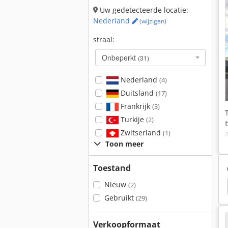
Uw gedetecteerde locatie:
Nederland
(wijzigen)
straal:
Onbeperkt
(31)
Nederland
(4)
Duitsland
(17)
Frankrijk
(3)
Turkije
(2)
Zwitserland
(1)
Toon meer
Toestand
Nieuw
(2)
Fuchs 714
Sennebogen 821
Caterpillar 216
Gebruikt
(29)
Verkoopformaat