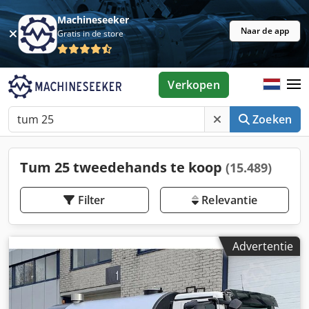
Machineseeker
Naar de app
Gratis in de store
Verkopen
Zoeken
Tum 25 tweedehands te koop
(15.489)
Filter
Relevantie
Advertentie