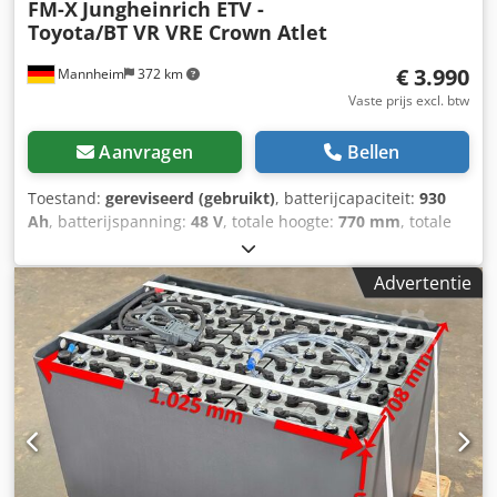
FM-X
Jungheinrich ETV -
Toyota/BT VR VRE Crown Atlet
€ 3.990
Mannheim
372 km
Vaste prijs excl. btw
Aanvragen
Bellen
Toestand:
gereviseerd (gebruikt)
, batterijcapaciteit:
930
Ah
, batterijspanning:
48 V
, totale hoogte:
770 mm
, totale
lengte:
1.220 mm
, totale breedte:
500 mm
, Geteste
vorkheftruckbatterij voor uw heftruck - 48V 6PZS 930AH -
Advertentie
DIN C + 1 jaar garantie + Inclusief aquamatic vulsysteem +
Inclusief eindontgasser en REMA 320 stekker (andere
stekkertypen op aanvraag mogelijk) + Capaciteit: minimaal
90-100% (C5-capaciteitsrapport wordt bij levering
bijgevoegd) + Leveringsjaar 2024 Afmetingen: Lengte: 1.220
mm Breedte: 500 mm Hoogte: 770 mm Gewicht: ca. 1.350
kg Geschikt voor de volgende modellen en meer: Linde A
(1250) - 5022-00 Linde A - 5224-00 Linde R 16 - 1120-00
Linde R 16 - 1120-00 - frontale wissel Linde R 16 HD - 1120-