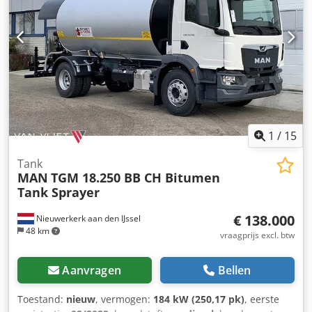
1
/
15
Tank
MAN
TGM 18.250 BB CH Bitumen
Tank Sprayer
€ 138.000
Nieuwerkerk aan den IJssel
48 km
vraagprijs excl. btw
Aanvragen
Bellen
Toestand:
nieuw
, vermogen:
184 kW (250,17 pk)
, eerste