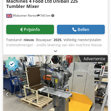
Machines 4 Food Ltd
Uniball 225
Tumbler Mixer
Midsomer Norton
543 km
Prijsinfo
Bellen
Toestand:
nieuw
, Bouwjaar:
2025
, Volledig roestvrijstalen
trommelmenger - snelle levering van één machine Nieuw
op bestelling geproduceerd Roestvrijstalen trommel van
hoogwaardig roestvrij staal 316 Trommel met variabele
Advertentie
snelheid van nul tot 24 tpm Elektrisch kantelsysteem
Crsdpjif Upfjfx Ag Uof Capaciteit van 50 kg tot 90 kg,
afhankelijk van het producttype 2 modellen