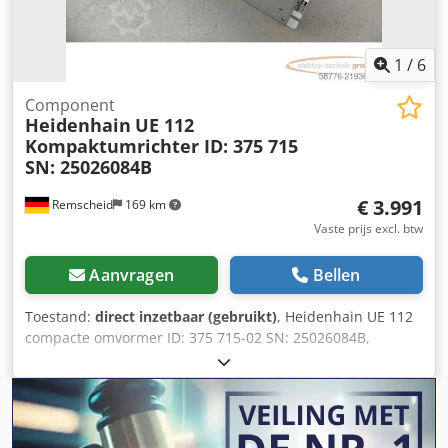
1
/
6
Component
Heidenhain
UE 112
Kompaktumrichter ID: 375 715
SN: 25026084B
€ 3.991
Remscheid
169 km
Vaste prijs excl. btw
Aanvragen
Bellen
Toestand:
direct inzetbaar (gebruikt)
, Heidenhain UE 112
compacte omvormer ID: 375 715-02 SN: 25026084B,
gebruikt, in goede staat, 100% functioneel, levering
volgens foto's. Crsdey Srpbspfx Ag Uef