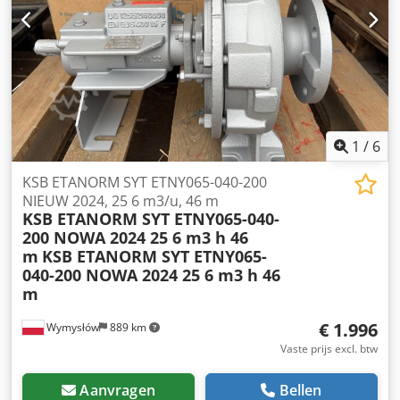
nauwkeurig ingepaste schuimrubber Het ABSOLUTE-
systeem garandeert stabiele metingen zonder opnieuw te
hoeven nulstellen bij elke inschakeling. De digitale aflezing
zorgt voor snelle en betrouwbare metingen met hoge
nauwkeurigheid. De set verkeert in zeer goede staat, is
compleet en direct klaar voor gebruik. Ideaal voor
meetlaboratoria, kwaliteitscontrole-afdelingen en
gereedschapswerkplaatsen. Cjdpsw R E Hvefx Ag Uorf
1
/
6
KSB ETANORM SYT ETNY065-040-200
NIEUW 2024, 25 6 m3/u, 46 m
KSB ETANORM SYT ETNY065-040-
200 NOWA 2024 25 6 m3 h 46
m
KSB ETANORM SYT ETNY065-
040-200 NOWA 2024 25 6 m3 h 46
m
€ 1.996
Wymysłów
889 km
Vaste prijs excl. btw
Aanvragen
Bellen