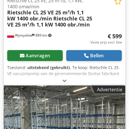
Rietschle CL 25 VE, 25 m³/u, 1,1 kW,
1400 omw/min
Rietschle CL 25 VE 25 m³/h 1,1
kW 1400 obr./min
Rietschle CL 25
VE 25 m³/h 1,1 kW 1400 obr./min
€ 599
Wymysłów
889 km
Vaste prijs excl. btw
Aanvragen
Bellen
Toestand:
uitstekend (gebruikt)
, Te koop: Rietschle CL 25
VE vacuümpomp van de gerenommeerde Duitse fabrikant
Rietschle. Dit apparaat is bedoeld voor het creëren van
een vacuüm in machines, productielijnen en systemen met
Advertentie
vacuümzuignappen en vacuümtafels. De pomp is uitgerust
met een olieopvangreservoir met peilglas en een
elektrische aandrijving. De robuuste constructie
garandeert een lange levensduur en betrouwbare werking.
De visuele staat komt overeen met de foto's – normale
gebruikssporen. Technische gegevens: Fabrikant: Rietschle
Model: CL 25 VE Serienummer: 325202 Productieland: