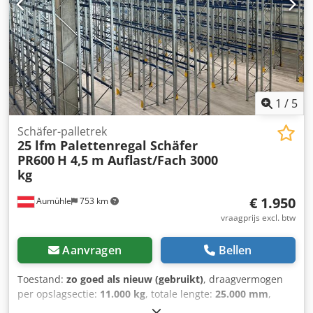
West-Duitsland Capaciteit: 25 m³/h Toerental: 1400 tpm
Maximaal vacuüm: ≥ 90% Motorvermogen: 1,1 kW (1,5 pk)
Voeding: 380/220 V Frequentie: 50 Hz Beschermingsklasse:
IP44 Isolatieklasse: B Toepassing De pomp wordt onder
meer gebruikt in: CNC-machines,
houtbewerkingsmachines, verpakkingsmachines, Crsdpfx
Agjzi Hf Aj Uof vacuümtafels, vacuümzuignappen,
1
/
5
vacuümtransportsystemen, laboratoriumapparatuur,
productie-installaties. Voordelen: Robuuste constructie van
Schäfer-palletrek
25 lfm Palettenregal Schäfer
Duitse makelij, Hoge capaciteit van 25 m³/h, Duurzame,
PR600
H 4,5 m Auflast/Fach 3000
oliegesmeerde schoepenpomp, Oliepeilindicator voor
kg
eenvoudige controle van het gebruik, Eenvoudige montage
en aansluiting.
€ 1.950
Aumühle
753 km
vraagprijs excl. btw
Aanvragen
Bellen
Toestand:
zo goed als nieuw (gebruikt)
, draagvermogen
per opslagsectie:
11.000 kg
, totale lengte:
25.000 mm
,
totale hoogte:
4.500 mm
, totale breedte:
1.050 mm
,