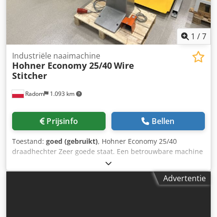
1
/
7
Industriële naaimachine
Hohner Economy 25/40
Wire
Stitcher
Radom
1.093 km
Prijsinfo
Bellen
Toestand:
goed (gebruikt)
, Hohner Economy 25/40
draadhechter Zeer goede staat. Een betrouwbare machine
met legendarische duurzaamheid. Technische
specificaties: Crsdpfx Aozhi Uwog Usf Capaciteit: 206
Advertentie
cycli/min Naaidikte: 25 mm (ponsen tot 40 mm zonder dat
de niet van onderen wordt gesloten) Draaddiameter: max.
1 mm Voeding: 380V Gewicht: 240 kg De machine heeft een
verstelbare tafel voor blok- en boekjeshechten.