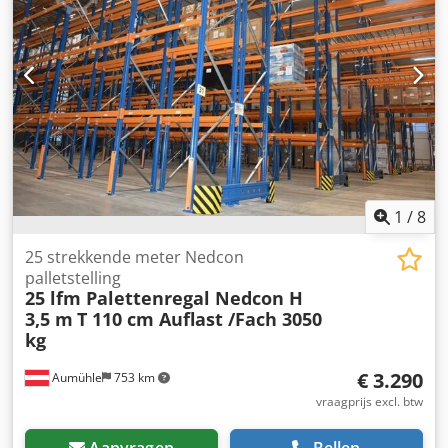
Gewicht: 10,84 kg Land van herkomst: Duitsland
1
/
8
25 strekkende meter Nedcon
palletstelling
25 lfm Palettenregal Nedcon H
3,5 m
T 110 cm Auflast /Fach 3050
kg
€ 3.290
Aumühle
753 km
vraagprijs excl. btw
Aanvragen
Bellen