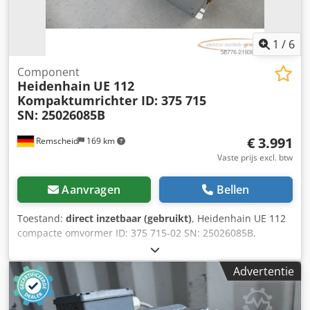
1
/
6
Component
Heidenhain
UE 112
Kompaktumrichter ID: 375 715
SN: 25026085B
€ 3.991
Remscheid
169 km
Vaste prijs excl. btw
Aanvragen
Bellen
Toestand:
direct inzetbaar (gebruikt)
, Heidenhain UE 112
compacte omvormer ID: 375 715-02 SN: 25026085B,
gebruikt, in goede staat, 100% functioneel, levering
volgens foto’s Crodpfx Agjy Srphe Ujf
Advertentie