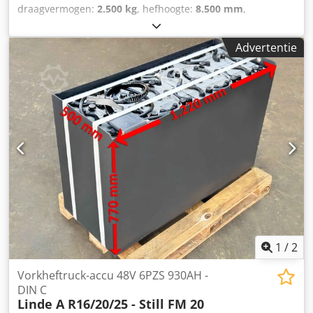
draagvermogen:
2.500 kg
, hefhoogte:
8.500 mm
,
batterijmodel:
electric
, 4-weg reachtruck Cedpfx
Agszcramo Uerf
Advertentie
1
/
2
Vorkheftruck-accu 48V 6PZS 930AH -
DIN C
Linde A R16/20/25 - Still FM 20