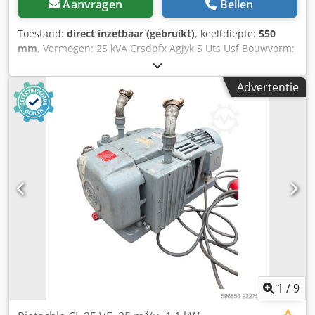
Aanvragen
Bellen
wij garanderen de beste voorwaarden. Neem contact met
ons op voor een vrijblijvende offerte!
Toestand:
direct inzetbaar (gebruikt)
, keeltdiepte:
550
mm
, Vermogen: 25 kVA Crsdpfx Agjyk S Uts Usf Bouwvorm:
550 mm
Advertentie
1
/
9