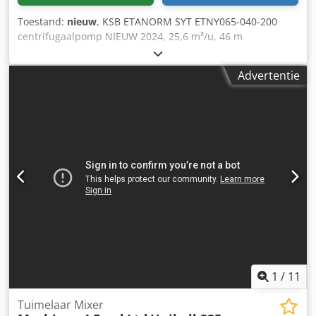
Toestand:
nieuw
, KSB ETANORM SYT ETNY065-040-200
centrifugaalpomp NIEUW 2024, 25,6 m³/u, 46 m
opvoerhoogte Codpfjywu Uqex Ag Ujrf Te koop:
hoogwaardige centrifugaalpomp van het gerenommeerde
Advertentie
Duitse merk KSB, model ETANORM SYT ETNY065-040-200.
Nieuw apparaat, magazijnopslag, in originele KSB-
verpakking. Ideaal voor industriële toepassingen,
waterinstallaties en verwarmings- en koelsystemen.
TECHNISCHE GEGEVENS Fabrikant: KSB Model: ETANORM
SYT ETNY065-040-200 Capaciteit (Q): 25,6 m³/u
Opvoerhoogte (H): 46 m Toerental: 2.950 tpm
Waaiersdiameter: 187 mm Pomphuismateriaal: EN GJS 400-
15 Bouwjaar: 2024 Aansluitingen: flensverbindingen STAAT
Nieuw, ongebruikt, magazijnrestant. Mogelijke minimale
sporen van opslag. Originele KSB-verpakking.
TOEPASSINGEN Industriële installaties
Watercirculatiepompen HVAC-systemen Verwarmings- en
koelsystemen Pomphuizen
1
/
11
Tuimelaar Mixer