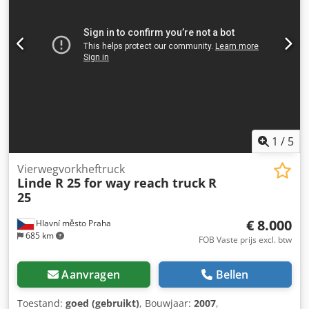
1
/
5
Vierwegvorkheftruck
Linde R 25 for way reach truck
R
25
€ 8.000
Hlavní město Praha
685 km
FOB Vaste prijs excl. btw
Aanvragen
Bellen
Toestand:
goed (gebruikt)
, Bouwjaar:
2007
,