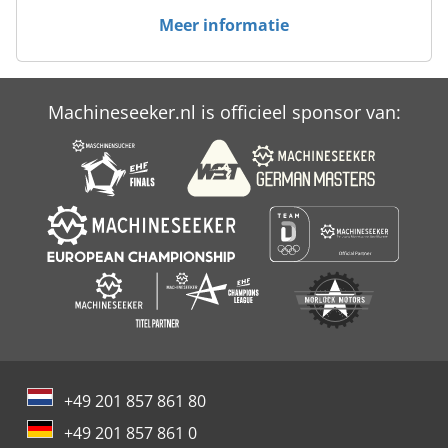
Meer informatie
Upright X 32
Utp 200 Gw
Machineseeker.nl is officieel sponsor van:
Uw 3
Wohlhaupter Upa 1
+49 201 857 861 80
+49 201 857 861 0