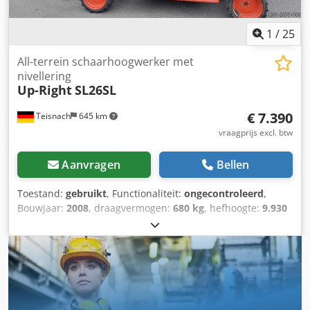
gedetailleerde informatie over de staat van de accu's.
Djdpfjzp Hkrjx Af Uowa De exacte en gedetailleerde
specificaties van de machine vindt u op onze website.
1
/
25
All-terrein schaarhoogwerker met
nivellering
Up-Right
SL26SL
€ 7.390
Teisnach
645 km
vraagprijs excl. btw
Aanvragen
Bellen
Toestand:
gebruikt
, Functionaliteit:
ongecontroleerd
,
Bouwjaar:
2008
, draagvermogen:
680 kg
, hefhoogte:
9.930
mm
, totaalgewicht:
3.150 kg
, Uitrusting:
vierwielaandrijving
, All-terrein schaarhoogwerker met
automatische niveauregeling 3 stuks beschikbaar.
UPRIGHT Type: SL26SL Bouwjaar: 2008 Dwsdpsxycykjfx Af
Uoa Draagvermogen: 680 kg Platformafmetingen ca. 3,66 x
1,72 m Platformuittrek ca. 80 cm Transportafmetingen ca.
3,79 x 2,13 x 2,6 m (hoogte met ingeklapte reling: ca. 1,9 m)