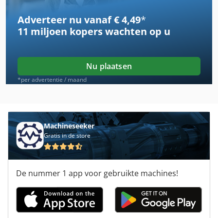
Adverteer nu vanaf € 4,49
*
Schaeff Hr 12
11 miljoen kopers
wachten op u
Tnl 12
Upc 80 120
Nu plaatsen
Upright Ab 38
*per advertentie / maand
Upright Mb 26
Upright Mx 19
Machineseeker
Gratis in de store
Upright Sl 20
Upright Sl 26 Sl
De nummer 1 app voor gebruikte machines!
Upright Sl 30
Upright Tl 37
Upright Tl 49