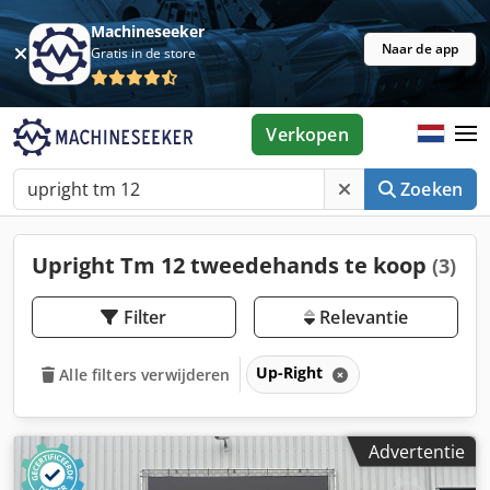
Machineseeker
Naar de app
Gratis in de store
Verkopen
Zoeken
Upright Tm 12 tweedehands te koop
(3)
Filter
Relevantie
Up-Right
Alle filters verwijderen
Advertentie