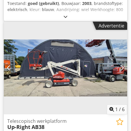
Toestand:
goed (gebruikt)
, Bouwjaar:
2003
, brandstoftype:
elektrisch
, kleur:
blauw
, Aandrijving: wiel Werkhoogte: 800
cm CE-markering: ja Technische staat: goed Optische staat:
goed Leveringsvoorwaarden: EXW Productieland: IE Neem
Advertentie
contact op met Vink Machinery voor meer informatie.
Dsdpfou H Adwsx Af Uewa Upright SL20 * 2003 * Elektrisch
* 8,1 meter werkhoogte * 340 kg hefvermogen * 1.400 kg
eigen gewicht * Uittrekbaar platform
1
/
6
Telescopisch werkplatform
Up-Right
AB38