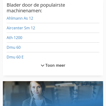
zakelijke klanten, zonder garantie, zonder aanspraak op
Blader door de populairste
garantie of retourrecht. Alle gegevens zonder garantie.
machinenamen:
Met het plaatsen van een bod gaat de koper hiermee
Ahlmann As 12
akkoord.
Aircenter Sm 12
Ath 1200
Dmu 60
Dmu 60 E
Toon meer
Dmu 60 T
Hdg Sl 14
Hpp 11
Niftylift Hr 12
Rlu 210