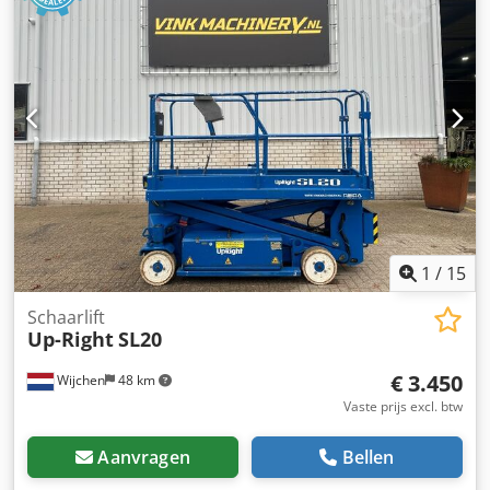
1
/
15
Schaarlift
Up-Right
SL20
€ 3.450
Wijchen
48 km
Vaste prijs excl. btw
Aanvragen
Bellen