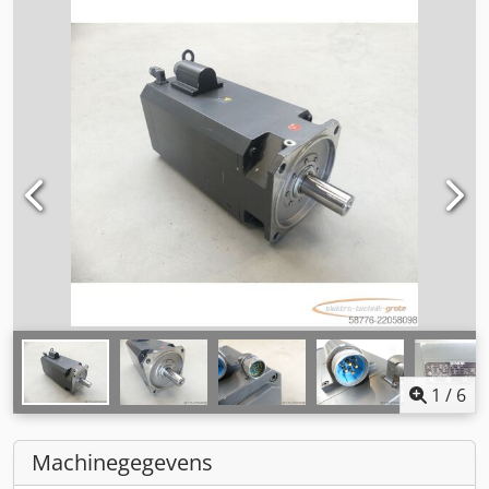
1
/
6
Machinegegevens