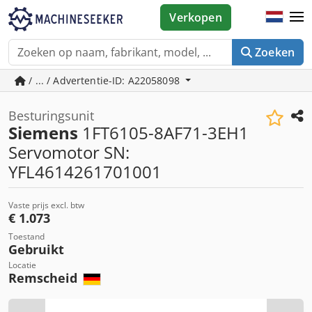
Verkopen
Zoeken
/ ... / Advertentie-ID: A22058098
Besturingsunit
Siemens
1FT6105-8AF71-3EH1
Servomotor SN:
YFL4614261701001
Vaste prijs excl. btw
€ 1.073
Toestand
Gebruikt
Locatie
Remscheid