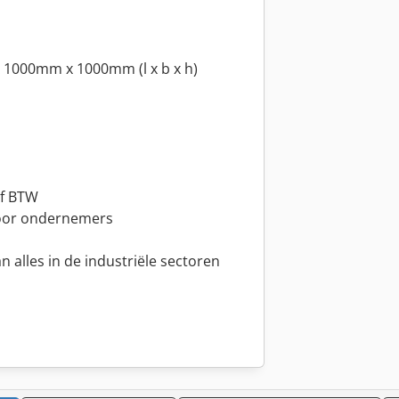
 1000mm x 1000mm (l x b x h)
ef BTW
oor ondernemers
an alles in de industriële sectoren