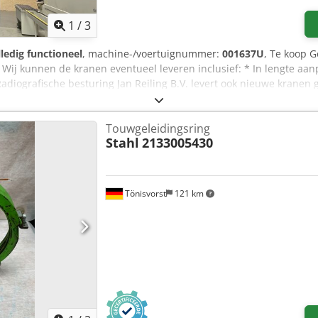
1
/
3
lledig functioneel
, machine-/voertuignummer:
001637U
, Te koop G
Wij kunnen de kranen eventueel leveren inclusief: * In lengte aanp
adiografische besturing Jan Reiling B.V. levert ook nieuwe kranen
en * zwenkkranen * KBK installaties * botenliften Al onze nieuwe e
rantie geleverd! Daarnaast beschikken wij over een eigen voorraa
Touwgeleidingsring
n Jan Reiling B.V. zoekwoorden: Kranen, kraan, rolburg, werkplaats
Stahl
2133005430
ne, werkstattkrane, lagerkrane, hebezeuge, cranes, universel cran
Tönisvorst
121 km