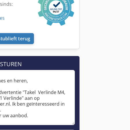
sinds:
ies
tublieft terug
 STUREN