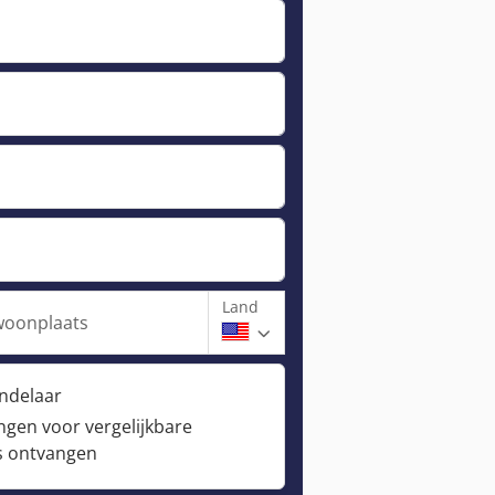
Land
woonplaats
andelaar
ngen voor vergelijkbare
s ontvangen