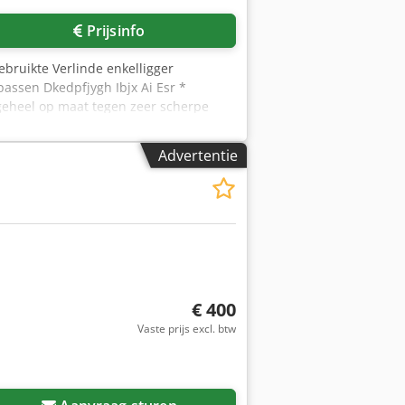
Prijsinfo
ebruikte Verlinde enkelligger
assen Dkedpfjygh Ibjx Ai Esr *
 geheel op maat tegen zeer scherpe
n gebruikte kranen welke wij leveren (
d van ca. 15.000 Demag onderdelen.
Advertentie
kraan, magazijnkraan, takel, krane,
e, hoist. Bovenloopkraan, laufkrane,
€ 400
Vaste prijs excl. btw
Vraag meer foto's aan