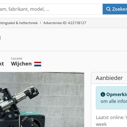
Zoeke
ttingtakel & heftechniek
Advertentie-ID: A22158127
1
Locatie
kt
Wijchen
Aanbieder
Opmerki
om alle info
Laatst online: 
week