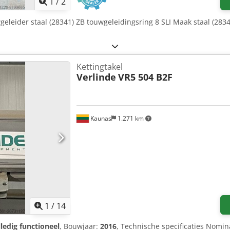
1
/
2
geleider staal (28341) ZB touwgeleidingsring 8 SLI Maak staal (283
Kettingtakel
Verlinde
VR5 504 B2F
Kaunas
1.271 km
1
/
14
lledig functioneel
, Bouwjaar:
2016
, Technische specificaties Nomina