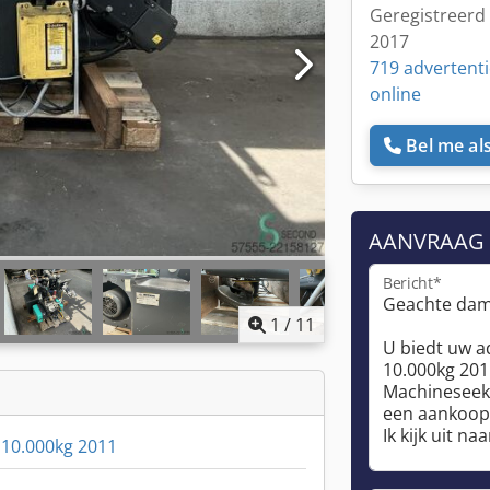
Geregistreerd 
2017
719 advertent
online
Bel me als
AANVRAAG
Bericht*
1
/
11
 10.000kg 2011