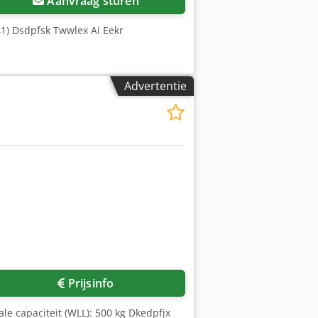
Aanvraag sturen
41) Dsdpfsk Twwlex Ai Eekr
Advertentie
Prijsinfo
le capaciteit (WLL): 500 kg Dkedpfjx