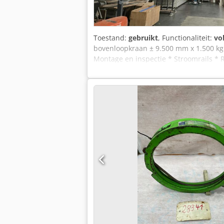
Toestand:
gebruikt
, Functionaliteit:
vo
bovenloopkraan ± 9.500 mm x 1.500 kg 
Montage en inspectie * Stroomrails * R
prijzen. * bovenloopkranen * hangkran
binnen NL en BE ) worden inclusief ga
Voor meer informatie zie de website va
hallenkrane, brückenkrane, bruckenkra
overhead crane. Enke