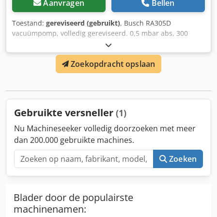
Aanvragen
Bellen
Toestand:
gereviseerd (gebruikt)
, Busch RA305D
vacuümpomp, volledig gereviseerd. 0,5 mbar abs, 300
cm³/h, direct uit voorraad leverbaar. Csdpjwv Rbdefx Ah
Ajrf
Zoekopdracht opslaan
Gebruikte versneller
(1)
Nu Machineseeker volledig doorzoeken met meer
dan 200.000 gebruikte machines.
Zoeken
Blader door de populairste
machinenamen: