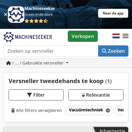
Machineseeker
Naar de app
Gratis in de store
Verkopen
Zoeken
/ ... / Gebruikte versneller
Versneller tweedehands te koop
(1)
Filter
Relevantie
Vacuümtechniek
Versne
Alle filters verwijderen
Advertentie