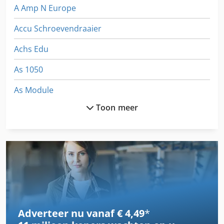
A Amp N Europe
Accu Schroevendraaier
Achs Edu
As 1050
As Module
Toon meer
Bbs 550
Brand
Druk Op
Elektrische Aandrijving
Fngj 20
Adverteer nu vanaf € 4,49
*
Generator