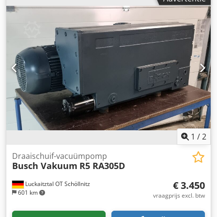
1
/
2
Draaischuif-vacuümpomp
Busch Vakuum
R5 RA305D
€ 3.450
Luckaitztal OT Schöllnitz
601 km
vraagprijs excl. btw