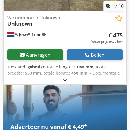
1
/
10
Vacuümpomp Unknown
Unknown
€ 475
Wijchen
48 km
Vaste prijs excl. btw
Aanvragen
Bellen
Toestand:
gebruikt
, totale lengte:
1.040 mm
, totale
breedte:
550 mm
, totale hoogte:
450 mm
, - Documentatie
aanwezig: Nee - CE certificaat aanwezig: Nee -
Transportafmetingen: 1040mm x 550mm x 450mm (l x b x
h) - Transportcolli [st.]: 1 Financiële informatie BTW: De
getoonde prijs is exclusief BTW BTW/marge: BTW
verrekenbaar voor ondernemers Levering en inruil altijd
mogelijk van alles in de industriële sectoren Lukas van
Rossum Cjdpfx Abexm Rgxehjha
Adverteer nu vanaf € 4,49
*