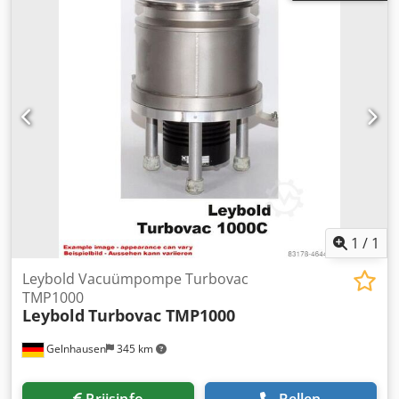
slijtdelen op korte termijn beschikbaar zijn inclusief één
jaar garantie
1
/
1
Leybold Vacuümpompe Turbovac
TMP1000
Leybold
Turbovac TMP1000
Gelnhausen
345 km
Prijsinfo
Bellen