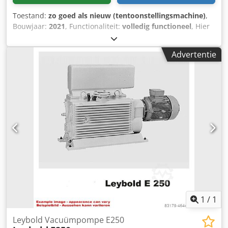
Toestand:
zo goed als nieuw (tentoonstellingsmachine)
,
Bouwjaar:
2021
, Functionaliteit:
volledig functioneel
, Hier
bieden we een FPZ zijkanaalventilator aan. FPZ
zijkanaalventilator. Originele verkoopprijs 2356 Euro, nu
Advertentie
1500 Euro! Geïnstalleerd motorvermogen: 9,2 kW 50 Hz
2900 min-1 / 10,6 kW 60 Hz 3500 min-1 Drukverschil: - 230 /
+ 230 hPa ( mbar ) 50 Hz 2900 min-1 - 175 / + 175 hPa (
mbar ) 60 Hz 3500 min-1 Max. geluidsdrukniveau 80,5 Lp /
Lw (1) dB (A) 50 Hz 2900 min-1 82,5 Lp / Lw (1) dB (A) 60 Hz
3500 min-1 Maximale absolute druk: Chedpfx Abekt S H
Sshja 0,28 (2,8) Ps max A MPa (bar) Gewicht: 93,0 kg nieuw
in de zin van ongebruikt ! Type: SCL K11-MS MOR
Leveringsomvang: (zie afbeelding)
1
/
1
Leybold Vacuümpompe E250