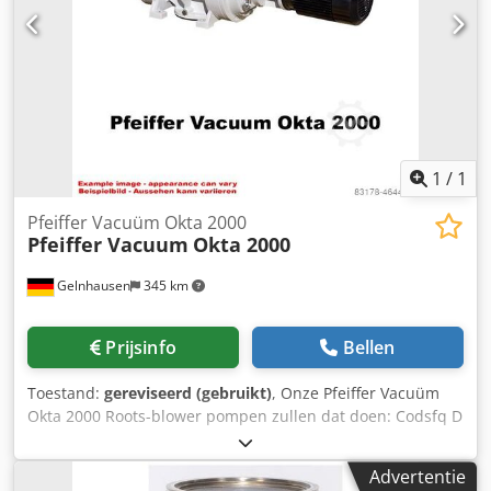
1
/
1
Pfeiffer Vacuüm Okta 2000
Pfeiffer Vacuum
Okta 2000
Gelnhausen
345 km
Prijsinfo
Bellen
Toestand:
gereviseerd (gebruikt)
, Onze Pfeiffer Vacuüm
Okta 2000 Roots-blower pompen zullen dat doen: Codsfq D
H Depfx Abheha zo goed als nieuw zijn worden
gecontroleerd na de specificaties van de fabrikant,
Advertentie
bijvoorbeeld de toleranties. worden voorzien van nieuwe