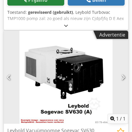
Toestand:
gereviseerd (gebruikt)
, Leybold Turbovac
TMP1000 pomp zal: zo goed als nieuw zijn Cjdpfjfq D E Aex
Abhoha worden gecontroleerd na de specificaties van de
fabrikant, bijvoorbeeld de toleranties. worden voorzien van
Advertentie
nieuwe slijtdelen op korte termijn beschikbaar zijn
inclusief één jaar garantie
1
/
1
Leybold Vacuümpompe Sogevac SV630