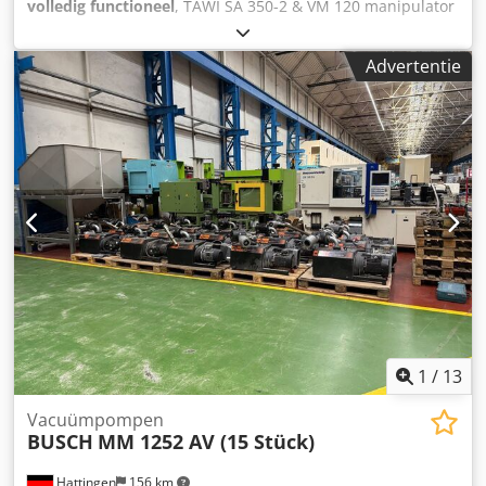
volledig functioneel
, TAWI SA 350-2 & VM 120 manipulator
in goede staat: Chsdpfxszpwhuj Abhsa Bouwjaar 2018
Vacuümhefvermogen: 40 kg Hoogte van de kolom: 360 cm
Advertentie
Lengte van de uitschuifarm: 400 cm Inclusief wandbeugel
voor de vacuümpomp Eén rubberen voet op de zuignap
ontbreekt Verzending is mogelijk na overleg. #8551
1
/
13
Vacuümpompen
BUSCH
MM 1252 AV (15 Stück)
Hattingen
156 km