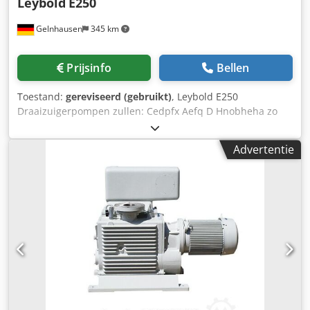
Leybold
E250
Gelnhausen
345 km
Prijsinfo
Bellen
Toestand:
gereviseerd (gebruikt)
, Leybold E250
Draaizuigerpompen zullen: Cedpfx Aefq D Hnobheha zo
goed als nieuw zijn worden gecontroleerd na de
specificaties van de fabrikant, bijvoorbeeld de toleranties.
Advertentie
worden voorzien van nieuwe slijtdelen op korte termijn
beschikbaar zijn inclusief één jaar garantie