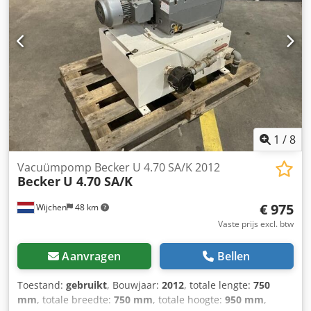
1
/
8
Vacuümpomp Becker U 4.70 SA/K 2012
Becker
U 4.70 SA/K
€ 975
Wijchen
48 km
Vaste prijs excl. btw
Aanvragen
Bellen
Toestand:
gebruikt
, Bouwjaar:
2012
, totale lengte:
750
mm
, totale breedte:
750 mm
, totale hoogte:
950 mm
,