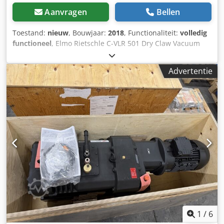
materiaaltransportsystemen. Technische gegevens - Merk:
Aanvragen
Bellen
DMN Westinghouse - Model: ALD 200-6 - Gecontroleerd en
stofarm materiaaltransport - Geschikt voor granulaat- en
Toestand:
nieuw
, Bouwjaar:
2018
, Functionaliteit:
volledig
bulkgoedtoepassingen Voordelen - Gecontroleerde
functioneel
, Elmo Rietschle C-VLR 501 Dry Claw Vacuum
materiaalstroom - Betrouwbare 24/7 werking - Geschikt
Pump Codpeznbkqofx Abhoha Unused Elmo Rietschle
voor centrale toevoersystemen
(Gardner Denver) C-VLR 501 (40) industrial dry claw
Advertentie
vacuum pump. This high-performance oil-free vacuum
pump is supplied in its original transport crate and is
suitable for continuous industrial operation. Immediately
available from stock in Rotterdam, The Netherlands.
Technical Specifications Reference S14 Manufacturer Elmo
Rietschle (Gardner Denver) Model C-VLR 501 (40)
Technology Oil-Free Dry Claw Vacuum Pump Capacity 500
m³/h Ultimate Pressure 200 mbar (abs) Motor WEG
Premium IE3 Motor Power 11 kW Voltage 400/690 V
Frequency 50 Hz Speed 2950 rpm Duty Continuous (S1)
Weight 185 kg Condition Unused / Surplus Stock Made in
Germany
1
/
6