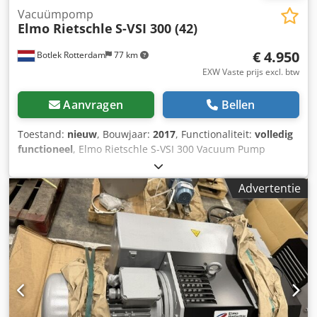
Vacuümpomp
Elmo Rietschle
S-VSI 300 (42)
€ 4.950
Botlek Rotterdam
77 km
EXW Vaste prijs excl. btw
Aanvragen
Bellen
Toestand:
nieuw
, Bouwjaar:
2017
, Functionaliteit:
volledig
functioneel
, Elmo Rietschle S-VSI 300 Vacuum Pump
Unused Elmo Rietschle (Gardner Denver) S-VSI 300 (42)
industrial vacuum pump in excellent condition. The pump
Advertentie
is supplied in its original transport crate and comes
complete with operating manual and accessories. Suitable
for continuous industrial duty in demanding vacuum
applications. Immediately available from stock in
Rotterdam, The Netherlands. Technical Specifications
Reference S13 Manufacturer Elmo Rietschle (Gardner
Denver) Model S-VSI 300 (42) Year 2017 Capacity 320 – 380
m³/h Ultimate Pressure 0.10 mbar (abs) Motor WEG
Premium Efficiency IE3 Power 7.5 kW (50 Hz) Voltage