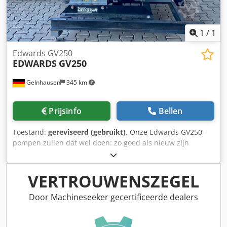
1
/
1
Edwards GV250
EDWARDS
GV250
Gelnhausen
345 km
Prijsinfo
Bellen
Toestand:
gereviseerd (gebruikt)
, Onze Edwards GV250-
pompen zullen dat wel doen: zo goed als nieuw zijn
worden gecontroleerd na de specificaties van de fabrikant,
bijvoorbeeld de toleranties. worden voorzien van nieuwe
slijtdelen op korte termijn beschikbaar zijn inclusief één
VERTROUWENSZEGEL
jaar garantie Chsdpfsfq Rgiox Abhja
Door Machineseeker gecertificeerde dealers