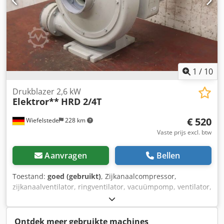
geluidsisolerende behuizing (L x B x H): 820 x 460 x 350
mm Afmetingen zonder geluidsisolerende behuizing (L x B
x H): 540 x 250 x 280 mm Gewicht: 45 kg zeer goede staat
1
/
10
Drukblazer 2,6 kW
Elektror**
HRD 2/4T
€ 520
Wiefelstede
228 km
Vaste prijs excl. btw
Aanvragen
Bellen
Toestand:
goed (gebruikt)
, Zijkanaalcompressor,
zijkanaalventilator, ringventilator, vacuümpomp, ventilator,
radiale ventilator, drukventilator Chedpswncavefx Abhea -
Fabrikant: Elektror, drukventilator radiaalventilator type
HRD 2/4T -Aandrijving: 2,6 kW -Snelheid: 2860 tpm -
Ontdek meer gebruikte machines