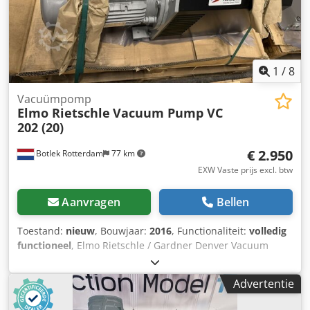
400/690 V Frequency 50/60 Hz Speed 2935 rpm (50 Hz)
Chsdsznbglspfx Abhsa Duty Continuous (S1) Condition
Unused / Surplus Stock Made in Germany
1
/
8
Vacuümpomp
Elmo Rietschle
Vacuum Pump VC
202 (20)
€ 2.950
Botlek Rotterdam
77 km
EXW Vaste prijs excl. btw
Aanvragen
Bellen
Toestand:
nieuw
, Bouwjaar:
2016
, Functionaliteit:
volledig
functioneel
, Elmo Rietschle / Gardner Denver Vacuum
Pump VC 202 (20) – 200-240 m³/h – 5.5 kW Unused Elmo
Rietschle / Gardner Denver vacuum pump, manufactured
Advertentie
in Germany. The unit is in excellent condition and
mounted on its original transport pallet. Specifications