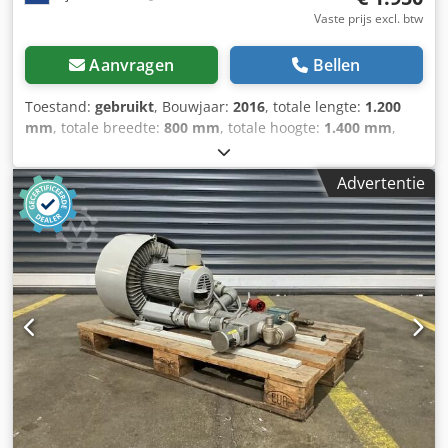
Vaste prijs excl. btw
Aanvragen
Bellen
Toestand:
gebruikt
, Bouwjaar:
2016
, totale lengte:
1.200
mm
, totale breedte:
800 mm
, totale hoogte:
1.400 mm
,
Ledig gewicht: 150 kg - Bouwjaar: 2016 - Documentatie
aanwezig: Nee - CE markering aanwezig: Ja - CE certificaat
Advertentie
aanwezig: Nee - Serienummer: C34567 -
Transportafmetingen: 1200mm x 800mm x 1400mm (l x b x
h) - Transportgewicht [kg]: 150kg - Transportcolli [st.]: 1
Financiële informatie BTW: De getoonde prijs is exclusief
BTW BTW/marge: BTW verrekenbaar voor ondernemers
Levering en inruil altijd mogelijk van alles in de industriële
sectoren Peter Stroomberg Codpfewgxh Hjx Abhsha