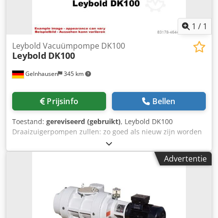
1
/
1
Leybold Vacuümpompe DK100
Leybold
DK100
Gelnhausen
345 km
Prijsinfo
Bellen
Toestand:
gereviseerd (gebruikt)
, Leybold DK100
Draaizuigerpompen zullen: zo goed als nieuw zijn worden
gecontroleerd na de specificaties van de fabrikant,
bijvoorbeeld de toleranties. worden voorzien van nieuwe
Advertentie
slijtdelen Chsdpfx Aefq D Eijbhja op korte termijn
beschikbaar zijn inclusief één jaar garantie