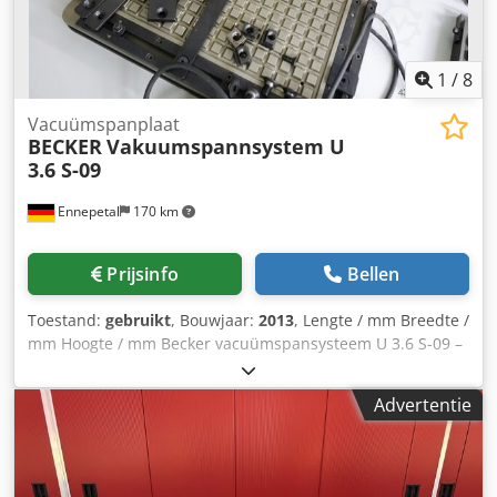
1
/
8
Vacuümspanplaat
BECKER
Vakuumspannsystem U
3.6 S-09
Ennepetal
170 km
Prijsinfo
Bellen
Toestand:
gebruikt
, Bouwjaar:
2013
, Lengte / mm Breedte /
mm Hoogte / mm Becker vacuümspansysteem U 3.6 S-09 –
230 V – bouwjaar 2013 – compleet met vacuümpomp,
vacuümreservoir en vacuümtafel Te koop aangeboden: een
Advertentie
compleet Becker vacuümspansysteem, bestaande uit een
Becker vacuümpomp type U 3.6 S-09, een
vacuümreservoir, vacuümtafel (spanplaat) en de
afgebeelde spanaccessoires. Het systeem is afkomstig uit