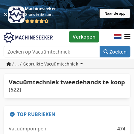
Machineseeker
Naar de app
Gratis in de store
Verkopen
Zoeken
/ ... / Gebruikte Vacuümtechniek
Vacuümtechniek tweedehands te koop
(522)
TOP RUBRIEKEN
Vacuümpompen
474