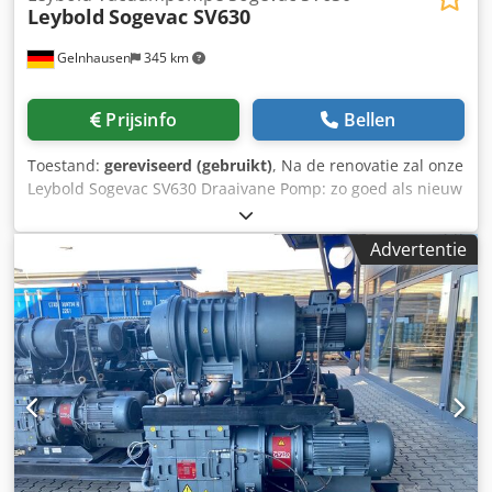
Leybold
Sogevac SV630
Gelnhausen
345 km
Prijsinfo
Bellen
Toestand:
gereviseerd (gebruikt)
, Na de renovatie zal onze
Leybold Sogevac SV630 Draaivane Pomp: zo goed als nieuw
zijn worden gecontroleerd na de specificaties van de
fabrikant, bijvoorbeeld de toleranties. worden voorzien van
Advertentie
nieuwe slijtdelen op korte termijn beschikbaar zijn
inclusief één jaar garantie Cedpfx Abofq D Hcshoha