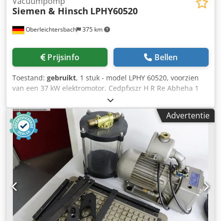
Vacuümpomp
Siemen & Hinsch
LPHY60520
Oberleichtersbach
375 km
Prijsinfo
Bellen
Toestand:
gebruikt
, 1 stuk - model LPHY 60520, voorzien
van een 37 kW elektromotor. Cedpfxszr H R Re Abheha 1
stuk - model Z8220 KK.
Advertentie