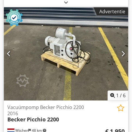
Ledig gewicht: 100 kg - Bouwjaar: 2012 Csdswgafmopfx
Abhjha - Documentatie aanwezig: Nee - CE markering
Advertentie
aanwezig: Ja - CE certificaat aanwezig: Nee - Serienummer:
H2634320 - Transportafmetingen: 750mm x 750mm x
950mm (l x b x h) - Transportgewicht [kg]: 100kg -
Transportcolli [st.]: 1 Financiële informatie BTW: De
getoonde prijs is exclusief BTW BTW/marge: BTW
verrekenbaar voor ondernemers Levering en inruil altijd
mogelijk van alles in de industriële sectoren Peter
Stroomberg
1
/
6
Vacuümpomp Becker Picchio 2200
2016
Becker
Picchio 2200
€ 1.950
Wijchen
48 km