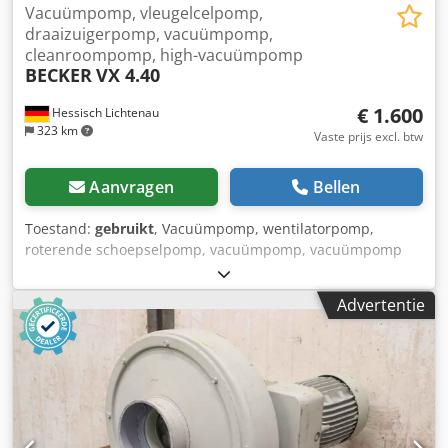
Vacuümpomp, vleugelcelpomp,
draaizuigerpomp, vacuümpomp,
cleanroompomp, high-vacuümpomp
BECKER
VX 4.40
€ 1.600
Hessisch Lichtenau
323 km
Vaste prijs excl. btw
Aanvragen
Bellen
Toestand:
gebruikt
, Vacuümpomp, wentilatorpomp,
roterende schoepselpomp, vacuümpomp, vacuümpomp
voor schone ruimtes, BECKER type VX 4.40
Hoogvacuümpomp Chedpfx Abjzrzyaehea Serienummer:
Advertentie
2583674, bouwjaar 2011 Debiet: 40 m³/h Vacuüm: -0,8 bar
(vastgesteld tijdens proefdraai) Vacuüm: -0,9 bar
(fabrieksspecificatie) Zuigaansluiting: G 3/4"
Motortoerental: 1420 tpm Motorvermogen: 1,25 kW
Netspanning: 400 volt, 50 Hz - droogloopveilig, olievrije
roterende schoepselvacuümpomp - geluidsisolatie van
polystyreen (piepschuim) Afmetingen met