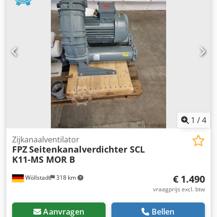
Manufacturer: Elmo Rietschle (Gardner Denver) Model: VC
202 (20) Capacity: 200 – 240 m³/h Ultimate pressure: 0.50 /
0.50 mbar (abs) Motor power: 5.5 kW Voltage: 230/400 V –
50 Hz Speed: 1455 rpm Protection class: IP55
Chsdpeznbcgjfx Abhoa Year of manufacture: 2016
Condition: Unused / Surplus stock Made in Germany
Delivery Terms: EX Works Rotterdam, The Netherlands
Loaded onto your truck Payment Terms: 100% payment in
advance The equipment is sold as is, where is, without any
warranty or guarantee. No claims or returns will be
accepted. If you require additional information, technical
documentation or more pictures, please feel free to
1
/
4
contact us. Reference: S12
Zijkanaalventilator
FPZ
Seitenkanalverdichter SCL
K11-MS MOR B
€ 1.490
Wöllstadt
318 km
vraagprijs excl. btw
Aanvragen
Bellen