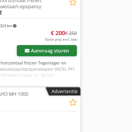
horizontaal frezen,
zwaluwstaartgeleiding geschoven
luwstaart-opspansy
 freeskop) - Aandrijftandwiel in de
2
rijphoek - Sleufkop is 360° draaibaar
 de behuizing Gewicht: 28,5 kg DECKEL
 + FP3 hebben een in grijphoek van 20°
323 km
€ 200
€ 250
Vaste prijs excl. btw
Aanvraag sturen
 horizontaal frezen Tegenlager en
zwaluwstaartopspanadapter DECEL FP1
rtbreedte breed: ca. 88 mm
blok): 133 mm Breedte (lagerblok): 50
bronzen lagerbus) Hartafstand boring
Advertentie
MAHO MH 1000
nd op de zwaluwstaart en opspanvlak,
staartgeleider): 635 mm Gewicht: 3,8