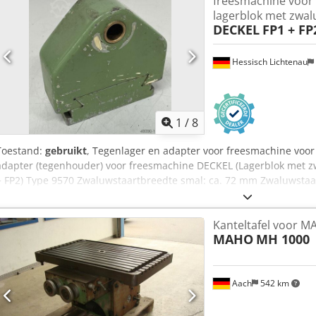
freesmachine voor 
sleufkop wordt in plaats van de normale verticale freeskop in de 
lagerblok met zwa
Crjdpfoznn Hrox Acwsf (Montage in plaats van de verticale freeskop,
DECKEL
FP1 + FP
sleufkop, 39 tanden, tandwielbreedte 15 mm, waarschijnlijk 15° in g
op de flensplaat, gradenverdeling +/- 35° - Kleine uitbraakplek op
FP1 heeft een in grijphoek van 15° op het aandrijfwiel. DECKEL FP2
Hessisch Lichtenau
op het aandrijfwiel.
1
/
8
Toestand:
gebruikt
, Tegenlager en adapter voor freesmachine voor
adapter (tegenhouder) voor freesmachine DECKEL (Lagerblok met 
+ FP2) Type 9570 Zwaluwstaartbreedte smal: ca. 72 mm Zwaluwstaa
Zwaluwstaarthoogte: ca. 15 mm Crsdexcbl Djpfx Acwsf Lengte (lager
mm Totale hoogte (lagerblok): 105 mm Lagerboring: Ø 17 mm (met 
Kanteltafel voor 
tot zwaluwstaart-opname: ca. 82,5 mm (tophoogte) - Adapter passe
MAHO
MH 1000
verhoging met 22,5 mm tot tophoogte 105 mm Totale lengte (zwaluw
kg in zeer goede staat
Aach
542 km