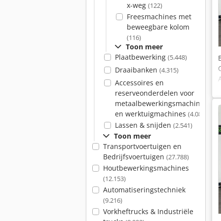
x-weg
(122)
Freesmachines met
beweegbare kolom
(116)
Toon meer
Plaatbewerking
(5.448)
Draaibanken
(4.315)
Accessoires en
reserveonderdelen voor
metaalbewerkingsmachines
en werktuigmachines
(4.083)
Lassen & snijden
(2.541)
Toon meer
Transportvoertuigen en
Bedrijfsvoertuigen
(27.788)
Houtbewerkingsmachines
(12.153)
Automatiseringstechniek
(9.216)
Vorkheftrucks & Industriële