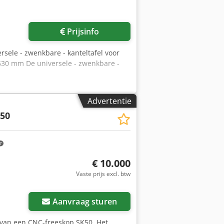
Vraag meer foto's aan
Prijsinfo
ersele - zwenkbare - kanteltafel voor
30 mm De universele - zwenkbare -
Advertentie
50
€ 10.000
Vaste prijs excl. btw
Vraag meer foto's aan
Aanvraag sturen
g van een CNC-freeskop SK50. Het