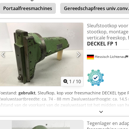
Portaalfreesmachines
Gereedschapfrees univ.conv
Sleufstootkop voor
stootkop, montage 
verticale freeskop,
DECKEL
FP 1
Hessisch Lichtenau
1
/
10
Toestand:
gebruikt
, Sleufkop, kop voor freesmachine DECKEL type F
Zwaluwstaartbreedte: ca. 74 - 88 mm Zwaluwstaarthoogte: ca. 14,
Afstand van de voorkant van de zwaluwstaart tot het midden van he
mm Aantal slagen: max. 475 dubbele slagen/min. Gereedschapopna
klemplaat - Slag instelbaar via excentrische verstelling - Aandrijvi
Tegenlager en adap
overbrengingsmechanisme, binnen de zwaluwstaartgeleiding (zoals 