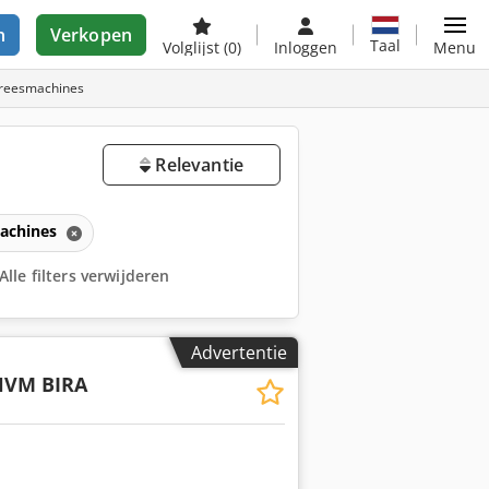
n
Verkopen
Taal
Volglijst
(0)
Inloggen
Menu
freesmachines
Relevantie
achines
Alle filters verwijderen
Advertentie
HVM BIRA