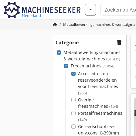
Nederland
Metaalbewerkingsmachines & werktuigma
Categorie
Metaalbewerkingsmachines
& werktuigmachines
(31.901)
Freesmachines
(1.954)
Accessoires en
reserveonderdelen
voor freesmachines
(285)
Overige
freesmachines
(154)
Portaalfreesmachines
(149)
Gereedschapfrees
univ.conv. 0-399mm