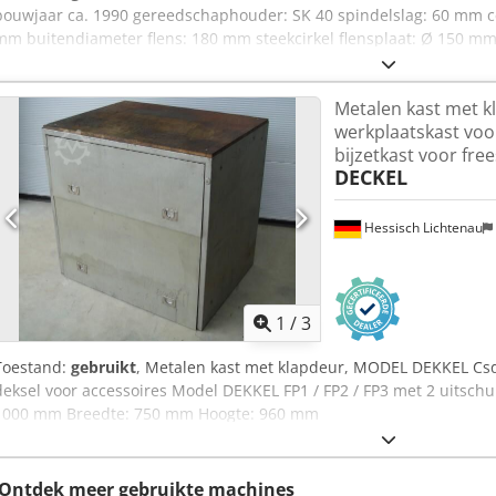
bouwjaar ca. 1990 gereedschaphouder: SK 40 spindelslag: 60 mm ce
mm buitendiameter flens: 180 mm steekcirkel flensplaat: Ø 150 mm 
4x Ø 11 mm - spindelaandrijving 0,015 / 0,03 / 0,06 / 0,12 mm/omw
10 mm spiebaan Csdpexf Ur Nofx Acwjrf - geribbeld stelwiel met sch
Metalen kast met k
hoekverdeling op de haakse kop 2x 90° Afmetingen L x B x H: 300 x 
werkplaatskast voor
goede staat
bijzetkast voor fre
DECKEL
Hessisch Lichtenau
1
/
3
Toestand:
gebruikt
, Metalen kast met klapdeur, MODEL DEKKEL Csd
deksel voor accessoires Model DEKKEL FP1 / FP2 / FP3 met 2 uitsc
1000 mm Breedte: 750 mm Hoogte: 960 mm
Ontdek meer gebruikte machines