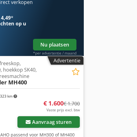
l gewicht: 9,4 kg in goede staat
irect verkopen
 4,49
*
chten op u
Nu plaatsen
*per advertentie / maand
Advertentie
 freeskop,
, hoekkop SK40,
 freesmachine
der MH400
323 km
€ 1.600
€ 1.700
Vaste prijs excl. btw
Aanvraag sturen
es MAHO passend voor MH300 of MH400