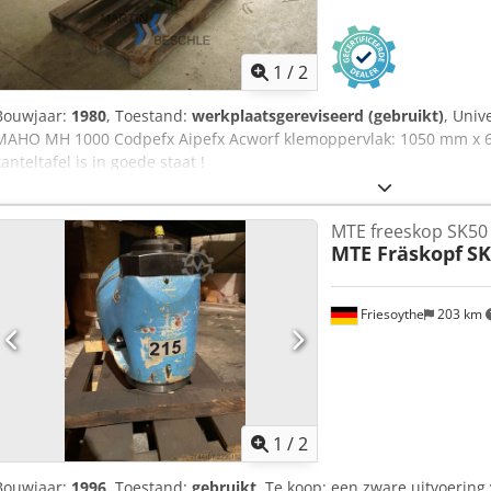
1
/
2
Bouwjaar:
1980
, Toestand:
werkplaatsgereviseerd (gebruikt)
, Univ
MAHO MH 1000 Codpefx Aipefx Acworf klemoppervlak: 1050 mm x 6
kanteltafel is in goede staat !
MTE freeskop SK50
MTE Fräskopf
SK
Friesoythe
203 km
1
/
2
Bouwjaar:
1996
, Toestand:
gebruikt
, Te koop: een zware uitvoerin