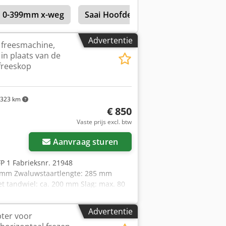
. 0-399mm x-weg
Saai Hoofden
Hoofd Snijden
Advertentie
 freesmachine,
in plaats van de
 freeskop
323 km
€ 850
Vaste prijs excl. btw
Aanvraag sturen
P 1 Fabrieksnr. 21948
5 mm Zwaluwstaartlengte: 285 mm
t tandwiel: ca. 200 mm Slag: max. 80
me: vierkant, 16 x 16 mm met
ng vanuit het machine-
Advertentie
ter voor
bij een normale verticale kop) - Deze