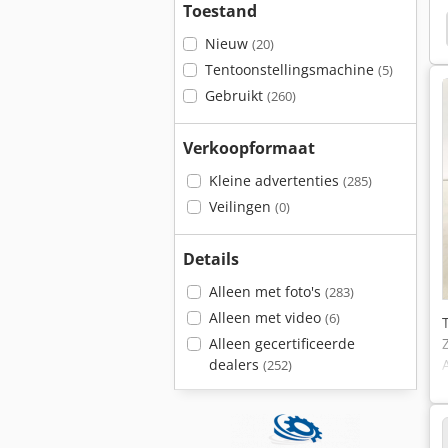
Toestand
 Vouwen
Conventioneel Frezen
Hoofd Frezen
Nieuw
(20)
Tentoonstellingsmachine
(5)
Gebruikt
(260)
Verkoopformaat
Kleine advertenties
(285)
Veilingen
(0)
Details
Alleen met foto's
(283)
Alleen met video
(6)
Alleen gecertificeerde
dealers
(252)