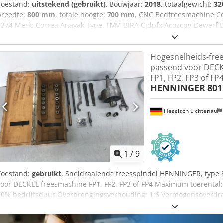
Toestand:
uitstekend (gebruikt)
, Bouwjaar:
2018
, totaalgewicht:
32
breedte:
800 mm
, totale hoogte:
700 mm
, CNC Bedfreesmachine C
9374 Merk: Correa Anayak Type: HVM BIRA Cjdpfx Acozcpg Dewerf 
Hogesnelheids-free
passend voor DECK
FP1, FP2, FP3 of FP
HENNINGER
801
Hessisch Lichtenau
1
/
9
Toestand:
gebruikt
, Sneldraaiende freesspindel HENNINGER, type 8
voor DECKEL freesmachine FP1, FP2, FP3 of FP4 Maximum toerental
70% bedrijfsduur Overbrengingsverhouding: 1:6 Vermogensoverdra
(van machine-spindel tot spanmoer) Gereedschapopname: SK 40-S20x
4 / 4,5 / 5 / 7 / 8 / 9 / 10 / 11 / 12 / 13 / 14 / 15 / 16 mm in een hou