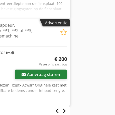
ntreerdiepte aan de flensplaat: 102
bevestigingsgaten op de flensplaat:
 - kopaandrijving via as Ø 32 mm met
aalverdeling voor spindelslag -
Advertentie
lapdeur,
280 x 300 mm Totaalgewicht: 31,4 kg in
 FP1, FP2 of FP3,
esmachine.
323 km
€ 200
Vaste prijs excl. btw
Aanvraag sturen
oznn Hxjpfx Acwsrf Originele kast met
huifbare bodems zonder inhoud Lengte: