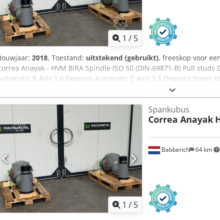
1
/
5
Bouwjaar:
2018
, Toestand:
uitstekend (gebruikt)
, freeskop voor e
Correa Anayak - HVM BIRA Spindle ISO 50 (DIN-69871-B) Pull studs
Automatic B Axis 1.0 Degrees Automatic C Axis 2.5 Degrees Power 
Ejcwof Speeds 60 - 3000 2 Speed Range Automatic lubrication (Air-Oi
System, HPG-5 Qulaity-6 with DIN3965 Lengte:1200mm Breedte:8
Spankubus
Correa Anayak
Babberich
64 km
1
/
5