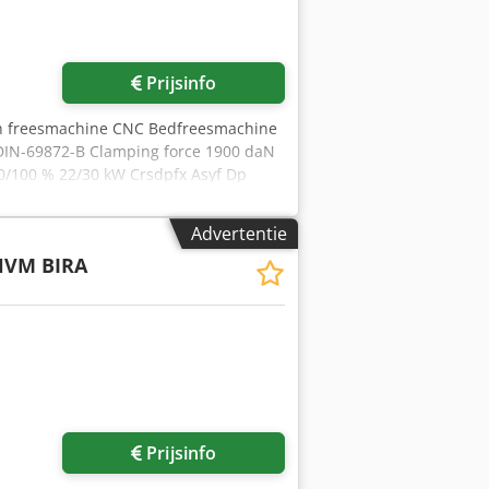
Prijsinfo
en freesmachine CNC Bedfreesmachine
 DIN-69872-B Clamping force 1900 daN
60/100 % 22/30 kW Crsdpfx Asyf Dp
l) Gear; ZykloPalloid, Klingelnberg-
00mm Hoogte:700mm Gewicht:320kg
Advertentie
HVM BIRA
Prijsinfo