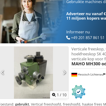
bronzen tandwielen voor een hoog koppel. Eigen gewicht: 5 kg Totaa
Gebruikte machines d
Crjdpfx Acofxg T Uewsf
Adverteer nu vanaf €
11 miljoen kopers
wa
Informeer nu
+49 201 857 861 51
Verticale freeskop,
hoekfreeskop SK 40
verticale kop voor
MAHO
MH300 o
Hessisch Lichtenau
1
/
10
Toestand:
gebruikt
, Vertical freeshoofd, freeshoofd, haakse fre