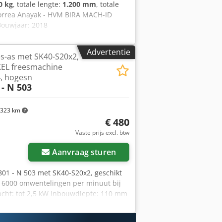
0 kg
, totale lengte:
1.200 mm
, totale
orrea Anayak - HVM BIRA MACH-ID
Bouwjaar: 2018
Advertentie
s-as met SK40-S20x2,
EL freesmachine
4, hogesn
 - N 503
323 km
€ 480
Vaste prijs excl. btw
Aanvraag sturen
01 - N 503 met SK40-S20x2, geschikt
: 6000 omwentelingen per minuut bij
cht: tot 2,5 kW Inbouwdiepte: 110 mm
2 Spankolommen: Ø 2 / 2,5 / 3 / 3,5 /
ten opbergkist De kop is uitgerust met