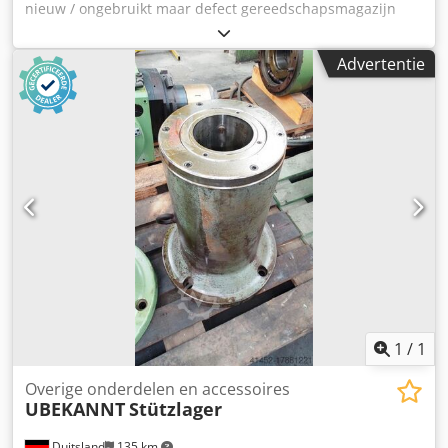
nieuw / ongebruikt maar defect gereedschapsmagazijn
met gereedschapswisselaar voor een Makino PS 95. Het
magazijn is beschadigd door een kraanhaak bij het
Advertentie
uitladen van de machine uit de transportkist. Het gietstuk
is aan de bovenkant afgebroken en enkele
gereedschapspotten zijn beschadigd. Kan worden
gerepareerd of gebruikt als reserveonderdelendrager.
Dkedpfx Aovfdvbscqor *
1
/
1
Overige onderdelen en accessoires
UBEKANNT
Stützlager
Duitsland
135 km