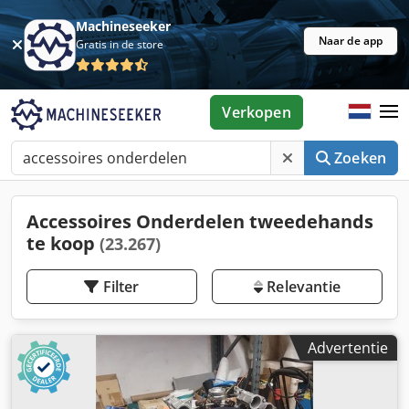
Machineseeker
Naar de app
Gratis in de store
Verkopen
Zoeken
Accessoires Onderdelen tweedehands
te koop
(23.267)
Filter
Relevantie
Advertentie