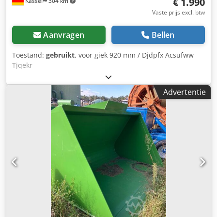
€ 1.990
Kassel
304 km
Vaste prijs excl. btw
Aanvragen
Bellen
Toestand:
gebruikt
, voor giek 920 mm / Djdpfx Acsufww
Tjqekr
Advertentie