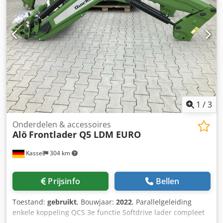
1
/
3
Onderdelen & accessoires
Alö
Frontlader Q5 LDM EURO
Kassel
304 km
Prijsinfo
Bellen
Toestand:
gebruikt
, Bouwjaar:
2022
, Parallelgeleiding
enkele koppeling QCS 3e functie Softdrive lader compleet
Fendt / natuur groen / Djdpfett A Uusx Acqokr