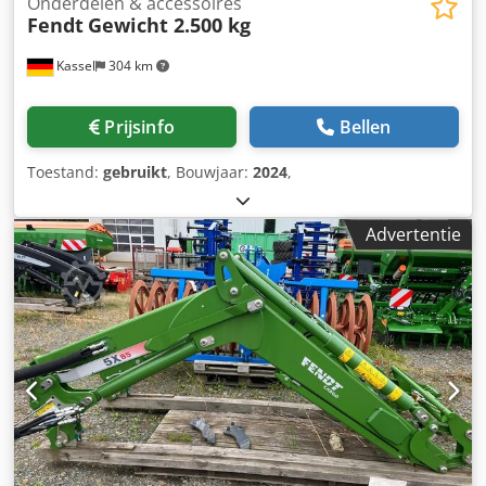
Onderdelen & accessoires
Fendt
Gewicht 2.500 kg
Kassel
304 km
Prijsinfo
Bellen
Toestand:
gebruikt
, Bouwjaar:
2024
,
Advertentie