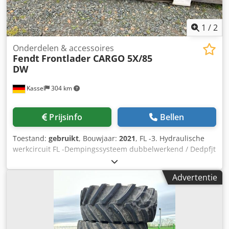
1
/
2
Onderdelen & accessoires
Fendt
Frontlader CARGO 5X/85
DW
Kassel
304 km
Prijsinfo
Bellen
Toestand:
gebruikt
, Bouwjaar:
2021
, FL -3. Hydraulische
werkcircuit FL -Dempingssysteem dubbelwerkend / Dedpfjt
H H Uxex Acqskr
Advertentie