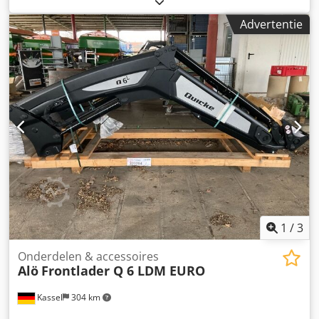
Advertentie
1
/
3
Onderdelen & accessoires
Alö
Frontlader Q 6 LDM EURO
Kassel
304 km