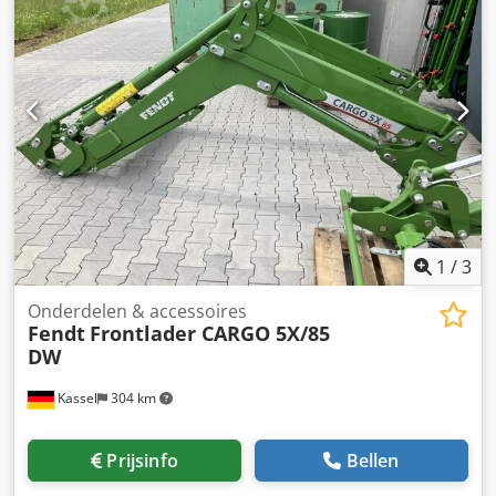
1
/
3
Onderdelen & accessoires
Fendt
Frontlader CARGO 5X/85
DW
Kassel
304 km
Prijsinfo
Bellen