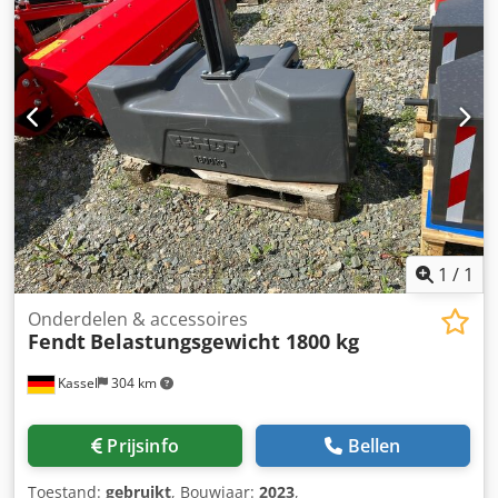
1
/
1
Onderdelen & accessoires
Fendt
Belastungsgewicht 1800 kg
Kassel
304 km
Prijsinfo
Bellen
Toestand:
gebruikt
, Bouwjaar:
2023
,