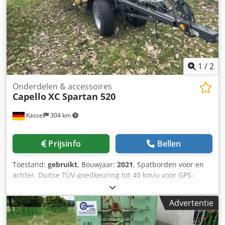
1
/
2
Onderdelen & accessoires
Capello
XC Spartan 520
Kassel
304 km
Prijsinfo
Bellen
Toestand:
gebruikt
, Bouwjaar:
2021
, Spatborden voor en
achter, Duitse TÜV-goedkeuring tot 40 km/u voor GPS-
maïsbek / Capello direct-kop Capello XC Spartan 520,
PASSEND VOOR FENDT KATANA 65. / TSWD-40MBDISC 2-
Advertentie
assige maaibordwagen met dubbel chassis, 40 km/u
uitvoering met oplooprem. Dodpfxerxr Tqo Acqjkr