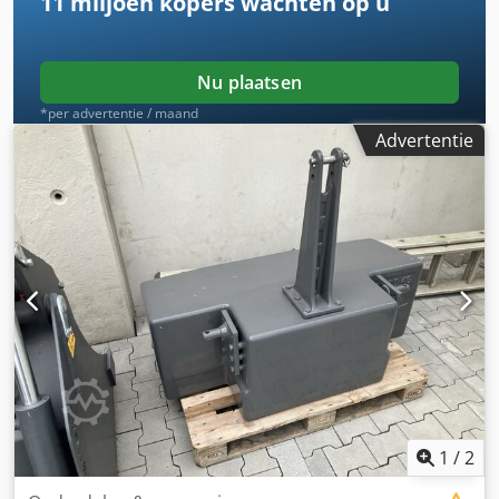
11 miljoen kopers
wachten op u
Nu plaatsen
*per advertentie / maand
Advertentie
1
/
2