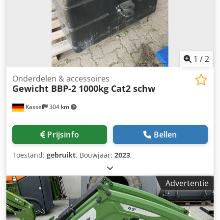
1
/
2
Onderdelen & accessoires
Gewicht BBP-2 1000kg Cat2 schw
Kassel
304 km
Prijsinfo
Bellen
Toestand:
gebruikt
, Bouwjaar:
2023
,
Advertentie