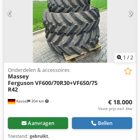
1
/
2
Onderdelen & accessoires
Massey
Ferguson
VF600/70R30+VF650/75
R42
€ 18.000
Kassel
304 km
Vaste prijs excl. btw
Aanvragen
Bellen
Toestand:
gebruikt
,