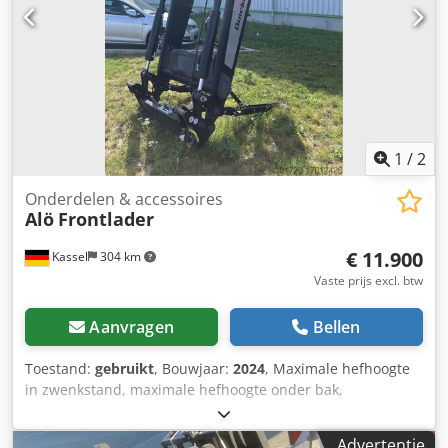
1
/
2
Onderdelen & accessoires
Alö
Frontlader
€ 11.900
Kassel
304 km
Vaste prijs excl. btw
Aanvragen
Bellen
Toestand:
gebruikt
, Bouwjaar:
2024
, Maximale hefhoogte
in zwenkstand, maximale hefhoogte onder bak,
zwenkbreedte / mm (C-C) 1040/ / Dsdpfx Ajuig Amocqjkr
Advertentie