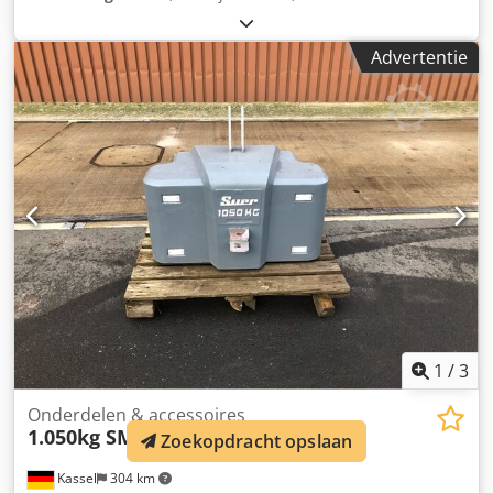
Advertentie
1
/
3
Onderdelen & accessoires
1.050kg SM Schwerbetongewich
Zoekopdracht opslaan
Kassel
304 km