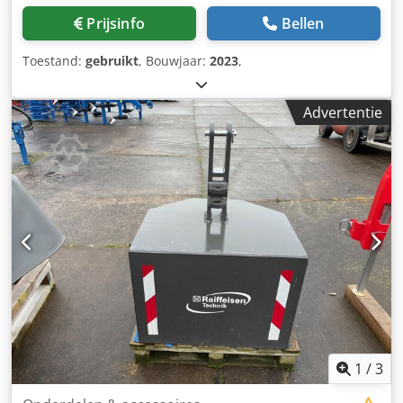
Prijsinfo
Bellen
Toestand:
gebruikt
, Bouwjaar:
2023
,
Advertentie
1
/
3