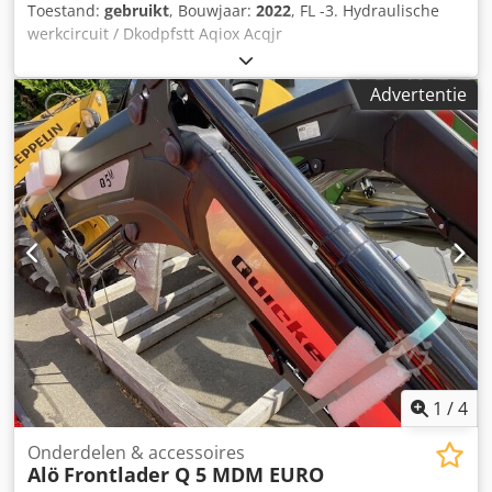
Toestand:
gebruikt
, Bouwjaar:
2022
, FL -3. Hydraulische
werkcircuit / Dkodpfstt Aqiox Acqjr
Advertentie
1
/
4
Onderdelen & accessoires
Alö
Frontlader Q 5 MDM EURO