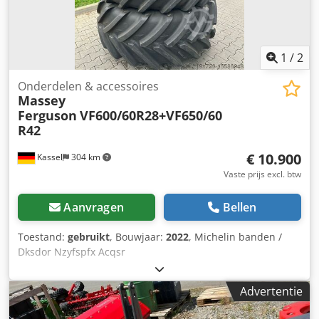
1
/
2
Onderdelen & accessoires
Massey
Ferguson
VF600/60R28+VF650/60
R42
€ 10.900
Kassel
304 km
Vaste prijs excl. btw
Aanvragen
Bellen
Toestand:
gebruikt
, Bouwjaar:
2022
, Michelin banden /
Dksdor Nzyfspfx Acqsr
Advertentie