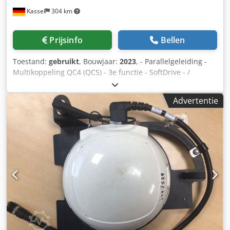
Kassel
304 km
Prijsinfo
Bellen
Toestand:
gebruikt
, Bouwjaar:
2023
, - Parallelgeleiding -
Multikoppeling QC4 (QCS) - 3e functie - SoftDrive - /
Montagehulp / Dedpst A Tz Refx Acqokr
Advertentie