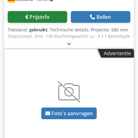
Prijsinfo
Bellen
Toestand:
gebruikt
, Technische details: Projectie: 580 mm
Stopcontact: drm. 130 Machinegewicht ca.: 0,1 t Benodigde
ruimte ca.: 0,4 x 0,4 x 0,58 m Dodsvb Afgjpfx Acqskr
Gebruikt steunlager voor spindeldiameter 130 mm *
Advertentie
Foto's aanvragen