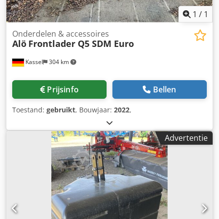
1
/
1
Onderdelen & accessoires
Alö
Frontlader Q5 SDM Euro
Kassel
304 km
Prijsinfo
Bellen
Toestand:
gebruikt
, Bouwjaar:
2022
,
Advertentie