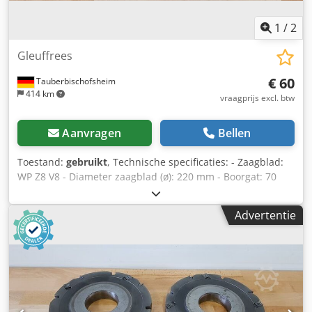
1
/
2
Gleuffrees
€ 60
Tauberbischofsheim
414 km
vraagprijs excl. btw
Aanvragen
Bellen
Toestand:
gebruikt
, Technische specificaties: - Zaagblad:
WP Z8 V8 - Diameter zaagblad (ø): 220 mm - Boorgat: 70
mm Dcjdpozryitofx Aquek - Lengte: 28 mm - Materiaal:
Staal
Advertentie