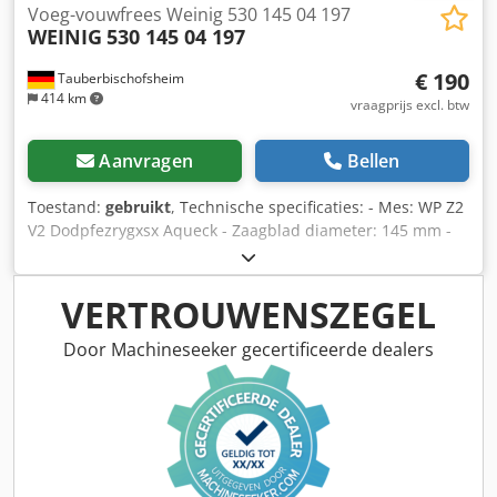
Voeg-vouwfrees Weinig 530 145 04 197
WEINIG
530 145 04 197
€ 190
Tauberbischofsheim
414 km
vraagprijs excl. btw
Aanvragen
Bellen
Toestand:
gebruikt
, Technische specificaties: - Mes: WP Z2
V2 Dodpfezrygxsx Aqueck - Zaagblad diameter: 145 mm -
Boorgat: 40 mm - Lengte: 17 mm - Materiaal: staal -
Markering: MEC
VERTROUWENSZEGEL
Door Machineseeker gecertificeerde dealers