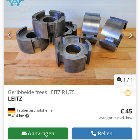
1
/
1
Geribbelde frees LEITZ R1,75
LEITZ
€ 45
Tauberbischofsheim
414 km
vraagprijs excl. btw
Aanvragen
Bellen