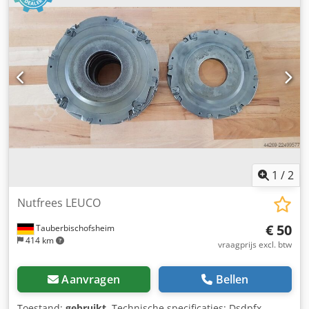
1
/
2
Nutfrees LEUCO
€ 50
Tauberbischofsheim
414 km
vraagprijs excl. btw
Aanvragen
Bellen
Toestand:
gebruikt
, Technische specificaties: Dsdpfx