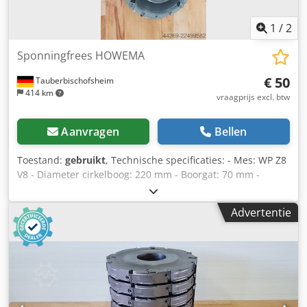
1
/
2
Sponningfrees HOWEMA
€ 50
Tauberbischofsheim
414 km
vraagprijs excl. btw
Aanvragen
Bellen
Toestand:
gebruikt
, Technische specificaties: - Mes: WP Z8
V8 - Diameter cirkelboog: 220 mm - Boorgat: 70 mm -
Lengte: 10 mm - Materiaal: staal - Beschikbaar: 16
Dcsdjzryi Topfx Aqusk
Advertentie