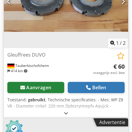
1
/
2
Gleuffrees DUVO
€ 60
Tauberbischofsheim
414 km
vraagprijs excl. btw
Aanvragen
Bellen
Toestand:
gebruikt
, Technische specificaties: - Mes: WP Z8
V8 - Diameter cirkel: 220 mm Djdezryimepfx Aqujck -
Boorgat: 70 mm - Lengte: 25 mm - Materiaal: staal -
Beschikbaar: 1900322
Advertentie