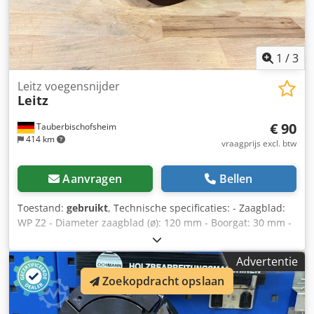
1
/
3
Leitz voegensnijder
Leitz
€ 90
Tauberbischofsheim
414 km
vraagprijs excl. btw
Aanvragen
Bellen
Toestand:
gebruikt
, Technische specificaties: - Zaagblad:
WP Z2 - Diameter zaagblad (ø): 120 mm - Boorgat: 30 mm -
Breedte: 60 mm - Materiaal: Staal Dcjdpfxozrygle Aquok
Advertentie
Zoekopdracht opslaan