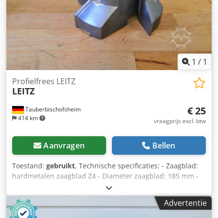
1
/
1
Profielfrees LEITZ
LEITZ
€ 25
Tauberbischofsheim
414 km
vraagprijs excl. btw
Aanvragen
Bellen
Toestand:
gebruikt
, Technische specificaties: - Zaagblad:
hardmetalen zaagblad Z4 - Diameter zaagblad: 185 mm -
Boorgat: 60 mm - Lengte: 80 mm Dcsdpfszryk Rex Aquok -
Materiaal: staal
Advertentie