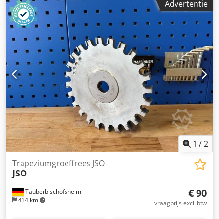
Advertentie
1
/
2
Trapeziumgroeffrees JSO
JSO
€ 90
Tauberbischofsheim
414 km
vraagprijs excl. btw