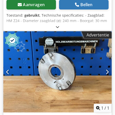
Aanvragen
Bellen
Toestand:
gebruikt
, Technische specificaties: - Zaagblad:
HM Z24 - Diameter zaagblad (ø): 240 mm - Boorgat: 30 mm
Dedpfszryg Ejx Aqusck - Lengte: 15/20 mm - Materiaal:
Staal - Toerental: max. 6.000 tpm - Markering: BG-vorm
Advertentie
1
/
1