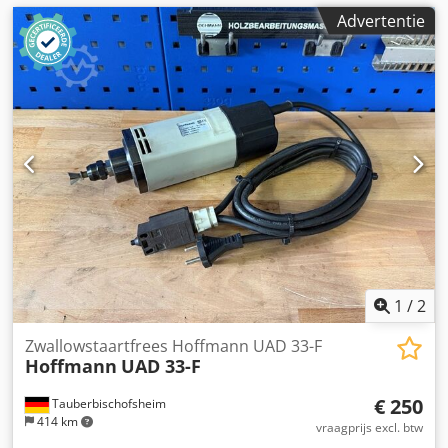
Advertentie
1
/
2
Zwallowstaartfrees Hoffmann UAD 33-F
Hoffmann
UAD 33-F
€ 250
Tauberbischofsheim
414 km
vraagprijs excl. btw