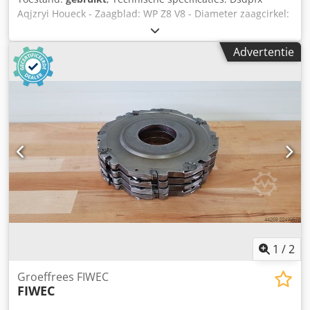
Aqjzryi Houeck - Zaagblad: WP Z8 V8 - Diameter zaagcirkel:
220 mm - Boorgat: 70 mm - Lengte: 14 mm - Materiaal:
Staal - Beschikbaar: 8
Advertentie
1
/
2
Groeffrees FIWEC
FIWEC