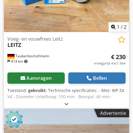
1
/
2
Voeg- en vouwfrees Leitz
LEITZ
€ 230
Tauberbischofsheim
414 km
vraagprijs excl. btw
Aanvragen
Bellen
Toestand:
gebruikt
, Technische specificaties: - Mes: WP Z4
V4 - Diameter cirkelboog: 150 mm - Boorgat: 40 mm -
Markering: BG-test - Lengte: 51 mm Dcjdpfxjzrynpj Aquek -
Materiaal: Staal
Advertentie