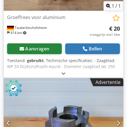
1
/
1
Groeffrees voor aluminium
€ 20
Tauberbischofsheim
414 km
vraagprijs excl. btw
Aanvragen
Bellen
Toestand:
gebruikt
, Technische specificaties: - Zaagblad:
WP Z4 Dcjdszrylhspfx Aqusk - Diameter zaagblad (ø): 250
mm - Boorgat: 80 mm - Lengte: 25 mm - Materiaal:
aluminium
Advertentie