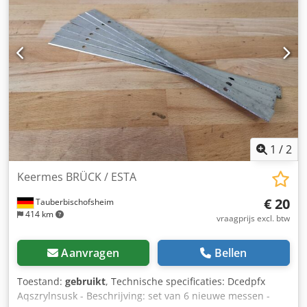
1
/
2
Keermes BRÜCK / ESTA
€ 20
Tauberbischofsheim
414 km
vraagprijs excl. btw
Aanvragen
Bellen
Toestand:
gebruikt
, Technische specificaties: Dcedpfx
Aqszrylnsusk - Beschrijving: set van 6 nieuwe messen -