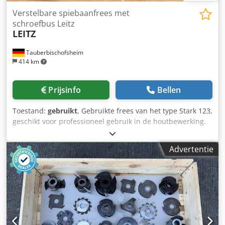
Verstelbare spiebaanfrees met
schroefbus Leitz
LEITZ
Tauberbischofsheim
414 km
Prijsinfo
Bellen
Toestand:
gebruikt
, Gebruikte frees van het type Stark 123,
geschikt voor professioneel gebruik in de houtbewerking.
Deze frees is geschikt voor de typische bewerkingen die
met dit type machine worden uitgevoerd en kan op
Advertentie
afspraak worden bekeken. Verdere technische gegevens
en de exacte staat worden op verzoek graag verstrekt.
Dcedpjzryn Nofx Aqusk