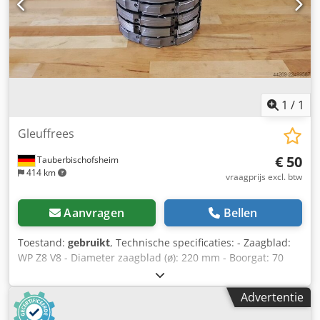
1
/
1
Gleuffrees
€ 50
Tauberbischofsheim
414 km
vraagprijs excl. btw
Aanvragen
Bellen
Toestand:
gebruikt
, Technische specificaties: - Zaagblad:
WP Z8 V8 - Diameter zaagblad (ø): 220 mm - Boorgat: 70
mm Dsdpszrykdsfx Aqueck - Lengte: 30 mm - Materiaal:
staal - Beschikbaar: 5
Advertentie