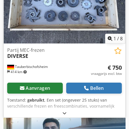
1
/
8
Partij MEC-frezen
DIVERSE
€ 750
Tauberbischofsheim
414 km
vraagprijs excl. btw
Aanvragen
Bellen
Toestand:
gebruikt
, Een set (ongeveer 25 stuks) van
verschillende frezen en freescombinaties, voornamelijk
voor MEC-voorbeweginstelling of zonder markering.
Dodpjzryn Aefx Aqujck Technische gegevens: - Markering:
zonder of MEC - Boordiameter: 40 mm - Gewicht: ~100 kg