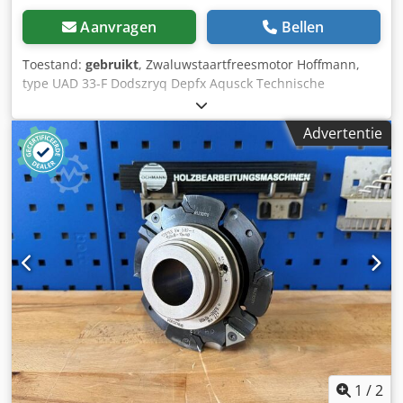
Aanvragen
Bellen
Toestand:
gebruikt
, Zwaluwstaartfreesmotor Hoffmann,
type UAD 33-F Dodszryq Depfx Aqusck Technische
gegevens: - Vermogen: 1.000 W - n: 33.000 toeren/min.
Advertentie
1
/
2