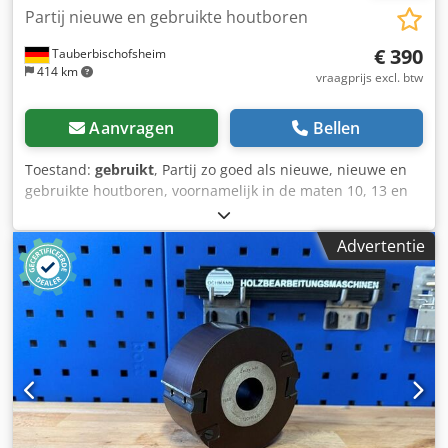
Partij nieuwe en gebruikte houtboren
€ 390
Tauberbischofsheim
414 km
vraagprijs excl. btw
Aanvragen
Bellen
Toestand:
gebruikt
, Partij zo goed als nieuwe, nieuwe en
gebruikte houtboren, voornamelijk in de maten 10, 13 en
26 mm. Restpartijen van een dubbelkop
profielbewerkingsmachine met booraggregaten. Dedpfx
Advertentie
Ajzrygrequeck