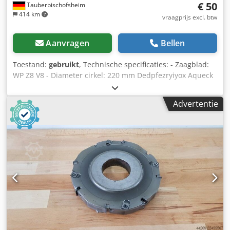
€ 50
Tauberbischofsheim
414 km
vraagprijs excl. btw
Aanvragen
Bellen
Toestand:
gebruikt
, Technische specificaties: - Zaagblad:
WP Z8 V8 - Diameter cirkel: 220 mm Dedpfezryiyox Aqueck
- Boorgat: 70 mm - Lengte: 12 mm - Materiaal: staal -
Beschikbaar: 3
Advertentie