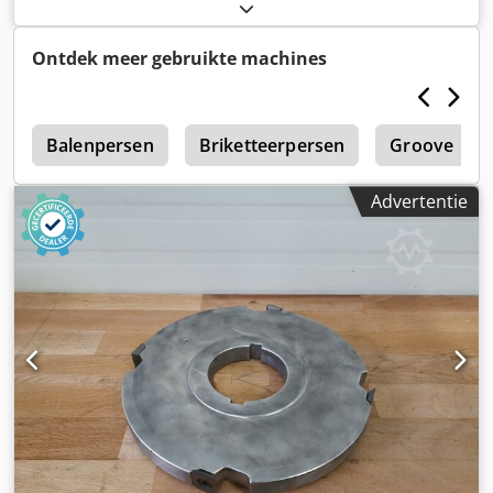
Lengte: 300 mm - Breedte: 18,4 mm - Dikte: 1 mm
Ontdek meer gebruikte machines
e
Balenpersen
Briketteerpersen
Groove
Advertentie