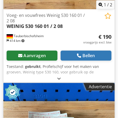
1
/
2
Voeg- en vouwfrees Weinig 530 160 01 /
2 08
WEINIG
530 160 01 / 2 08
€ 190
Tauberbischofsheim
414 km
vraagprijs excl. btw
Aanvragen
Bellen
Toestand:
gebruikt
, Profielschijf voor het maken van
groeven, Weinig type 530 160, voor gebruik op de
vlakspindel van Weinig-vlakbanken. Technische gegevens:
- Mes: WP Z2 V2 - Diameter cirkel: 160 mm - Boorgat: 40
Advertentie
mm Dsdpfozryhijx Aquock - Lengte: 17 mm - Materiaal:
staal - Markering: MEC