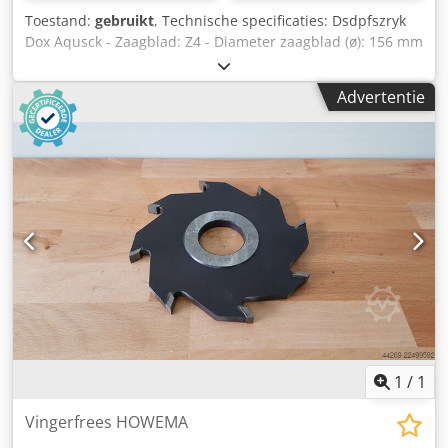
Toestand:
gebruikt
, Technische specificaties: Dsdpfszryk
Dox Aqusck - Zaagblad: Z4 - Diameter zaagblad (ø): 156 mm
- Boorgat: 60 mm - Lengte: 78 mm - Materiaal: staal -
Beschikbaar: 1
Advertentie
1
/
1
Vingerfrees HOWEMA