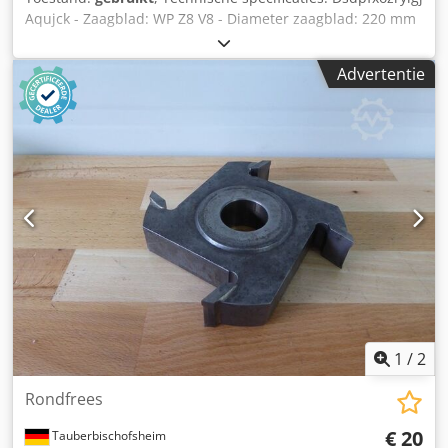
Aqujck - Zaagblad: WP Z8 V8 - Diameter zaagblad: 220 mm
- Boorgat: 70 mm - Lengte: 14,5 mm - Materiaal: staal -
Beschikbaar: 2
Advertentie
1
/
2
Rondfrees
€ 20
Tauberbischofsheim