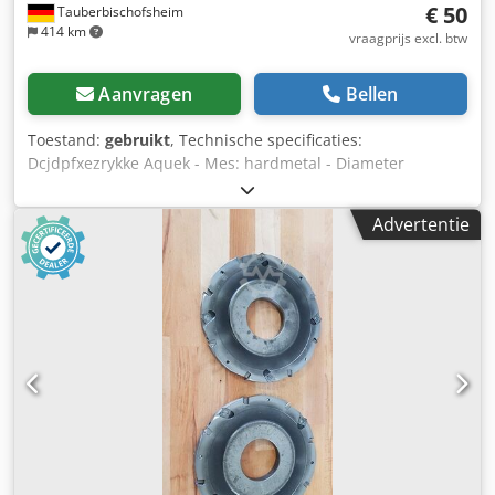
€ 50
Tauberbischofsheim
414 km
vraagprijs excl. btw
Aanvragen
Bellen
Toestand:
gebruikt
, Technische specificaties:
Dcjdpfxezrykke Aquek - Mes: hardmetal - Diameter
cirkelboog: 200 mm - Boorgat: 50 mm - Lengte: 12 mm -
Materiaal: staal
Advertentie