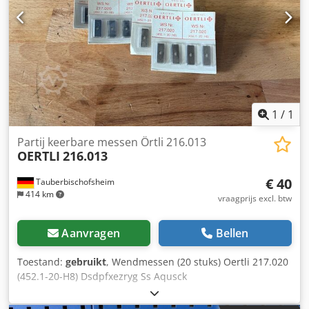
1
/
1
Partij keerbare messen Örtli 216.013
OERTLI
216.013
€ 40
Tauberbischofsheim
414 km
vraagprijs excl. btw
Aanvragen
Bellen
Toestand:
gebruikt
, Wendmessen (20 stuks) Oertli 217.020
(452.1-20-H8) Dsdpfxezryg Ss Aqusck