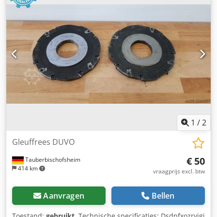
1
/
2
Gleuffrees DUVO
€ 50
Tauberbischofsheim
414 km
vraagprijs excl. btw
Aanvragen
Bellen
Toestand:
gebruikt
, Technische specificaties: Dsdpfxozryigj