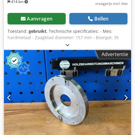
414 km
vraagprijs excl. btw
Aanvragen
Bellen
Toestand:
gebruikt
, Technische specificaties: - Mes:
hardmetaal - Zaagblad diameter: 157 mm - Boorgat: 35
mm Dcedpfxjzryh As Aquok - Lengte: 30 mm - Materiaal:
staal
Advertentie