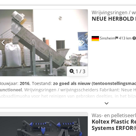
Wrijvingsringen / w
NEUE HERBOLD
Sinsheim
413 km
1
/
3
Bouwjaar:
2016
, Toestand:
zo goed als nieuw (tentoonstellingsma
functioneel
, Wrijvingsringen / wrijvingsscheiders Fabrikant: Neue 
Aobxadljmuoha voor het reinigen van gebroken deeltjes, in het bijz
andere harde kunststoffen.
Was- en pelletiseerl
Koltex Plastic R
Systems
ERFOR