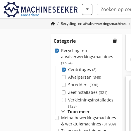
Nederland
Recycling- en afvalverwerkingsmachines
Categorie
Recycling- en
afvalverwerkingsmachines
(1.924)
Centrifuges
(8)
Afvalpersen
(348)
Shredders
(330)
Zeefinstallaties
(321)
Verkleiningsinstallaties
(128)
Toon meer
Metaalbewerkingsmachines
& werktuigmachines
(31.909)
Transportvoertuigen en