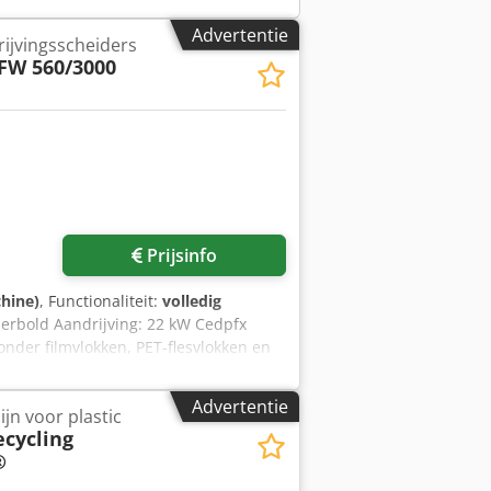
Advertentie
rijvingsscheiders
FW 560/3000
Prijsinfo
chine)
, Functionaliteit:
volledig
Herbold Aandrijving: 22 kW Cedpfx
onder filmvlokken, PET-flesvlokken en
Advertentie
ijn voor plastic
ecycling
®