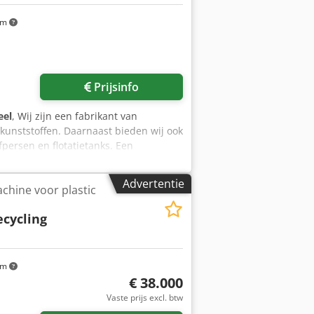
km
Prijsinfo
eel
, Wij zijn een fabrikant van
kunststoffen. Daarnaast bieden wij ook
persen en flotatietanks. Een
de verwerking van diverse materialen
cyclingoplossing verzorgt efficiënt het
Advertentie
hine voor plastic
van de hoogste kwaliteit. Elke lijn
klanten te voldoen, met capaciteiten
ecycling
g op elke productieschaal. Het systeem
al is voor zowel kleine als
iseert de productiviteit,
taten, en biedt een betrouwbare en
km
lingprocessen. Wij nodigen u uit om
€ 38.000
sdeuqu Uhopfx Amuja
Vaste prijs excl. btw