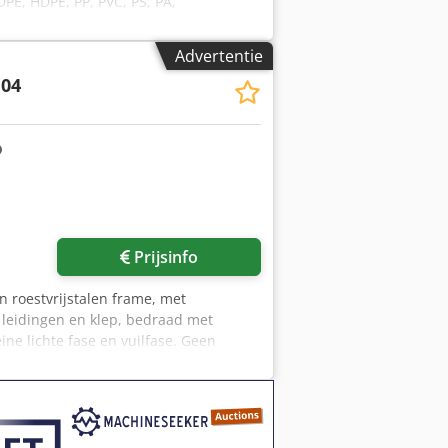
DPE, HDPE, PP, PVC, PS, PA,
ten, turfverpakkingen en vele andere.
roogcapaciteit folie [kg/u] -
Advertentie
1900 Droogcapaciteit maalgoed [kg/u]
04
 kunststofrecycling Wassystemen DWFS®
ormatie, bezoek onze website.
Prijsinfo
 roestvrijstalen frame, met
 leidingen en klep, bedraad met
ine lichte fase en vuilfase. Geen
eveer 5 min. Klaar voor onmiddellijk
gen per e-mail!