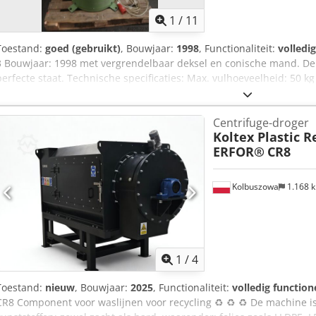
1
/
11
Toestand:
goed (gebruikt)
, Bouwjaar:
1998
, Functionaliteit:
volledi
3 Bouwjaar: 1998 met vergrendelbaar deksel en conische mand. De
perfecte staat. Technische specificaties: Max. vulhoeveelheid: 50 kg 
De machine kan onder spanning worden bekeken. Cjdpfxjzkyp Rs
Centrifuge-droger
Koltex Plastic 
ERFOR®
CR8
Kolbuszowa
1.168 
1
/
4
Toestand:
nieuw
, Bouwjaar:
2025
, Functionaliteit:
volledig function
CR8 Component voor waslijnen voor recycling ♻️ ♻️ ♻️ De machine 