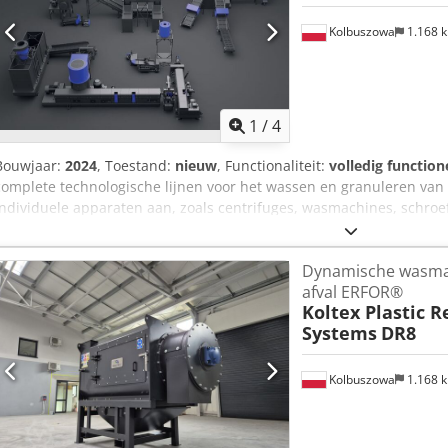
Kolbuszowa
1.168 
1
/
4
Bouwjaar:
2024
, Toestand:
nieuw
, Functionaliteit:
volledig function
complete technologische lijnen voor het wassen en granuleren van 
individuele apparaten aan, zoals centrifuges, wasmachines, schroef
hoogrendement kunststof was- en granulatie lijn, ontworpen voor 
zoals PE, PP, HDPE, LDPE, LLDPE, PS en ABS. Deze allesomvattende re
Dynamische wasmac
reinigen, drogen en granuleren, en garandeert gerecycled materiaal 
afval ERFOR®
wordt op maat ontworpen om aan de specifieke behoeften van onze 
Koltex Plastic R
variërend van 300 kg/u tot 2500 kg/u, voor een perfecte afstemmin
Systems
DR8
is gebouwd voor duurzaamheid en gebruiksgemak, waardoor het idea
grootschalige recyclingbedrijven. Geavanceerde technologie maximal
minimaliseert het energieverbruik en garandeert consistente resul
Kolbuszowa
1.168 
kostenefficiënte oplossing voor het verbeteren van kunststof recyc
contact met ons op te nemen voor vragen en offertes. Erfor.pl Ch