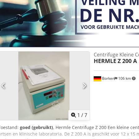
Centrifuge Kleine C
HERMLE
Z 200 A
Borken
106 km
1
/
7
Toestand:
goed (gebruikt)
, Hermle Centrifuge Z 200 Een kleine cen
artsen en klinische laboratoria. De Z 200 A is geschikt voor 12 x 15