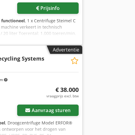
Prijsinfo
g functioneel
, 1 x Centrifuge Steimel C
 machine verkeert in technisch
/ 20 liter Toerental: 1.000 toeren/min.
 Amuoha
Advertentie
Recycling Systems
km
€ 38.000
vraagprijs excl. btw
Aanvraag sturen
eel
, Droogcentrifuge Model ERFOR®
is ontworpen voor het drogen van