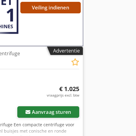
Veiling indienen
Advertentie
entrifuge
€ 1.025
vraagprijs excl. btw
Aanvraag sturen
trifuge Een compacte centrifuge voor
 ml buisjes met conische en ronde