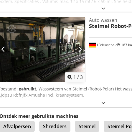
bodem. Specificaties . Volume: max. 12 x 15 ml / 6 x 50 ml. Snelhei
xg min. Snelheid/RCF: 250 rpm / 7 xg Snelheidsbereik: 250 - 6000
Snelheidsinstelling: knopgestuurd in stappen van 250 omw/min Sne
Auto wassen
actuele snelheid - digitaal Looptijd: max. tijd: 30 min. / continu draa
Steimel
Robot-P
- 30 min. / "Contin. Tijdsinstelling: met drukknop in stappen van 0,
digitaal Rem: vaste remkracht met softstop Kenmerken: microproce
Microprocessorgestuurd - DC-motor, bedekt - ABS kunststof behui
chemicaliën Veiligheid: - Dekselvergrendelingssysteem - automatis
Lüdenscheid
187 k
veiligheidsuitschakeling - vervaardigd volgens IEC 1010, UVV VBG 7z
hoogte: 26 / 10,2 diepte: 37 / 14,6 Gewicht: 15 kg / 33,0 lbs Stroomv
topconditie Je vindt meer centrifuges - nieuw en gebruikt - in onze
aanvraag!
1
/
3
Toestand:
gebruikt
, Wassysteem van Steimel (Robot-Polar) Het was
Cjdpsu Rbfnjfx Amueha Incl. kraansysteem.
Ontdek meer gebruikte machines
Afvalpersen
Shredders
Steimel
Steimel P