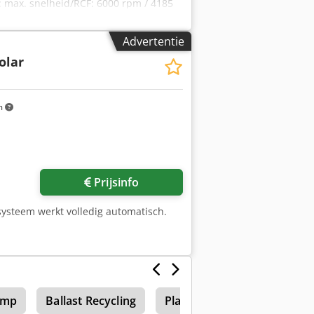
d: max. snelheid/RCF: 6000 rpm / 4185
 rpm Chsdpfx Amsm Albdjuoa
lheidsweergave: vooraf ingestelde en
Advertentie
ien min. tijd: 0,5 min. Voorselectie: 0,5
olar
5 min. Tijdweergave: resterende tijd -
ssorgestuurd -
zing bestand tegen schokken en
che onbalansindicator met
m
 Afmetingen (cm): breedte: 28 / 11,0
erbruik: 180 W Conditie item: gebruikt,
 shop! Internationale verzendkosten op
Prijsinfo
systeem werkt volledig automatisch.
omp
Ballast Recycling
Plastic Bak