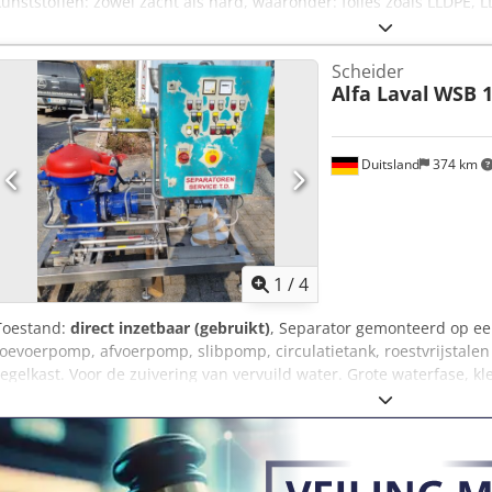
kunststoffen: zowel zacht als hard, waaronder: folies zoals LLDPE, L
landbouwfolie, agrowezel, versnipperde bigbags, PP-zakken, visnet
Droogcentrifuges Model - CR8 55/75 Motvermogens [kW] - 55/75 kW D
Scheider
1500/2000 Afmetingen (L*B*H) (mm): 1970*2800*2060 / 2100*3150*
Alfa Laval
WSB 1
- 5000 In ons assortiment vindt u ook: Complete installaties voor
Granuleer- en extrusielijnen Cedpfsuql Rtex Amujha Voor meer inf
Duitsland
374 km
1
/
4
Toestand:
direct inzetbaar (gebruikt)
, Separator gemonteerd op een
toevoerpomp, afvoerpomp, slibpomp, circulatietank, roestvrijstalen
regelkast. Voor de zuivering van vervuild water. Grote waterfase, kle
ledigingsmachine !!! Moet geopend worden voor reiniging. Tijd: ong
gebruik. Cjdpfx Ajqzxzgsmusha We beantwoorden graag verdere vra