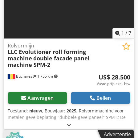
1
/
7
Rolvormlijn
LLC Evolutioner roll forming
machine
double facade panel
machine SPM-2
US$ 28.500
Bucharest
1.755 km
Vaste prijs excl. btw
Aanvragen
Bellen
Toestand:
nieuw
, Bouwjaar:
2025
, Rolvormmachine voor
metalen gevelbeplating "dubbele gevelpaneel" SPM-2 De
rolvormmachine voor metalen gevelbeplating "dubbele
gevelpaneel" SPM-2 is een nieuw ontwerp van ons bedrijf,
Advertentie
ontwikkeld voor het produceren van gevel- en