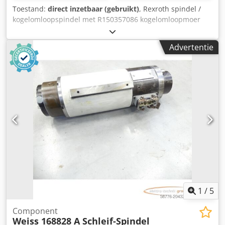
Toestand:
direct inzetbaar (gebruikt)
, Rexroth spindel /
kogelomloopspindel met R150357086 kogelomloopmoer
SN: 173 + spindelblok en balg, gedemonteerd uit Emag
VSC200 DUO machine, gebruikt, goede staat, 100%
Advertentie
functioneel, levering volgens foto's. LET OP: Verpakkings-
en transportkosten graag apart opvragen! Chodpsx Eq
Nmofx Ac Tea
1
/
5
Component
Weiss 168828 A Schleif-Spindel