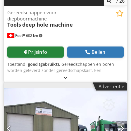
1
/
26
Gereedschappen voor
diepboormachine
Tools
deep hole machine
Root
602 km
Prijsinfo
Bellen
Toestand:
goed (gebruikt)
, Gereedschappen en boren
worden geleverd zonder gereedschapskast. Een
gereedschapswagen met gereedschapshouders wordt
meegeleverd. Chodezd D N Ispfx Ac Tja
Advertentie