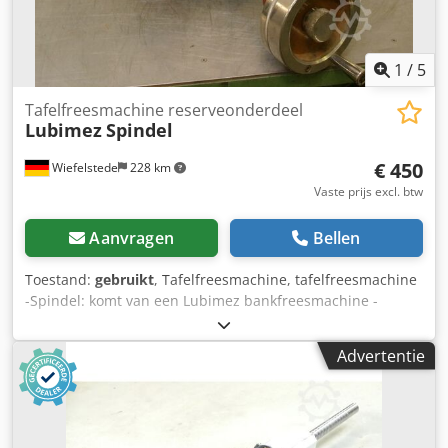
1
/
5
Tafelfreesmachine reserveonderdeel
Lubimez
Spindel
€ 450
Wiefelstede
228 km
Vaste prijs excl. btw
Aanvragen
Bellen
Toestand:
gebruikt
, Tafelfreesmachine, tafelfreesmachine
-Spindel: komt van een Lubimez bankfreesmachine -
Tafelfreesmachine: met stijve spindel Chodpocmh H Rjfx
Ac Tsa -Maten: 800/800/H400 mm -gewicht: 95 kg
Advertentie