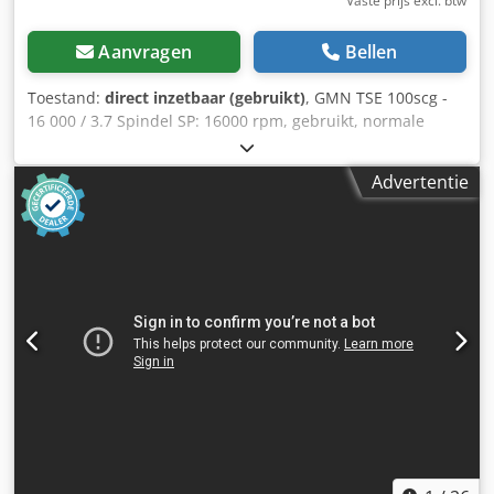
Vaste prijs excl. btw
Aanvragen
Bellen
Toestand:
direct inzetbaar (gebruikt)
, GMN TSE 100scg -
16 000 / 3.7 Spindel SP: 16000 rpm, gebruikt, normale
slijtage, 100% functioneel, leveringsomvang conform foto's
Csdpfeqfub Rjx Ac Tsha
Advertentie