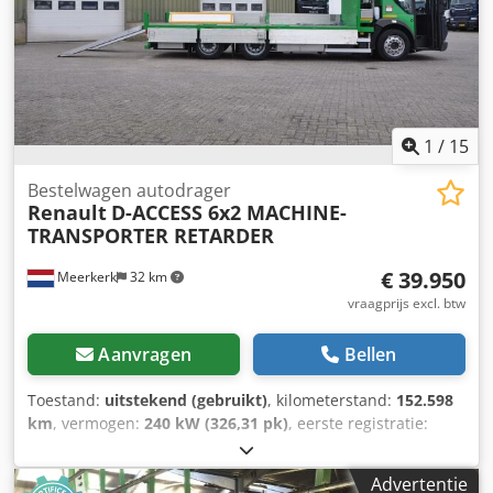
1
/
15
Bestelwagen autodrager
Renault
D-ACCESS 6x2 MACHINE-
TRANSPORTER RETARDER
€ 39.950
Meerkerk
32 km
vraagprijs excl. btw
Aanvragen
Bellen
Toestand:
uitstekend (gebruikt)
, kilometerstand:
152.598
km
, vermogen:
240 kW (326,31 pk)
, eerste registratie:
07/2018
, brandstoftype:
diesel
, bandenmaten:
315/60 R
22.5
, asconfiguratie:
6x2
, wielbasis:
5.350 mm
, brandstof:
Advertentie
diesel
, remmen:
retarder
, kleur:
groen
,