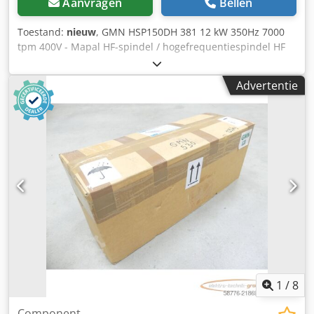
Aanvragen
Bellen
Toestand:
nieuw
, GMN HSP150DH 381 12 kW 350Hz 7000
tpm 400V - Mapal HF-spindel / hogefrequentiespindel HF
LBD SN: 378201, ongebruikt in geopende originele
verpakking, 100% functioneel, levering volgens foto's LET
Advertentie
OP: Verpakkings- en transportkosten graag apart opvragen!
Chodpex Dwp Iefx Ac Tsa
1
/
8
Component