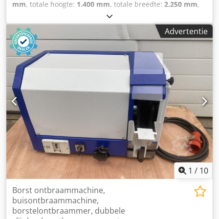
mm
, totale hoogte:
1.400 mm
, totale breedte:
2.250 mm
,
Kleur: Groen Ledig gewicht: 2.000 kg Prijs: Op aanvraag -
Bouwjaar: 1972 - Documentatie aanwezig: Nee - CE
Advertentie
certificaat aanwezig: Nee - Besturing: Conventioneel -
Transportafmetingen: 1800mm x 2250mm x 1400mm (l x b
x h) - Transportgewicht [kg]: 2000kg - Transportcolli [st.]: 1
Financiële informatie BTW: De getoonde prijs is exclusief
BTW BTW/marge: BTW verrekenbaar voor ondernemers
Levering en inruil altijd mogelijk van alles in de industriële
sectoren Chjdpfx Acozm N Rij Toa Lukas van Rossum
1
/
10
Borst ontbraammachine,
buisontbraammachine,
borstelontbraammer, dubbele