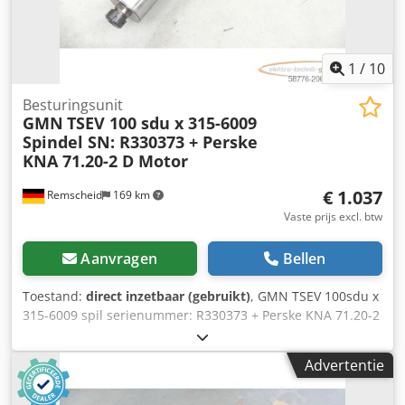
1
/
10
Besturingsunit
GMN
TSEV 100 sdu x 315-6009
Spindel SN: R330373 + Perske
KNA 71.20-2 D Motor
€ 1.037
Remscheid
169 km
Vaste prijs excl. btw
Aanvragen
Bellen
Toestand:
direct inzetbaar (gebruikt)
, GMN TSEV 100sdu x
315-6009 spil serienummer: R330373 + Perske KNA 71.20-2
D motor serienummer: 970413 / 16000008GC HF-spil TSE
100du x 315 4,4kW 5000rpm Olie EX32, gebruikt, in goede
Advertentie
staat, 100% functioneel, levering volgens foto's. LET OP:
Kosten voor verpakking en transport alstublieft apart