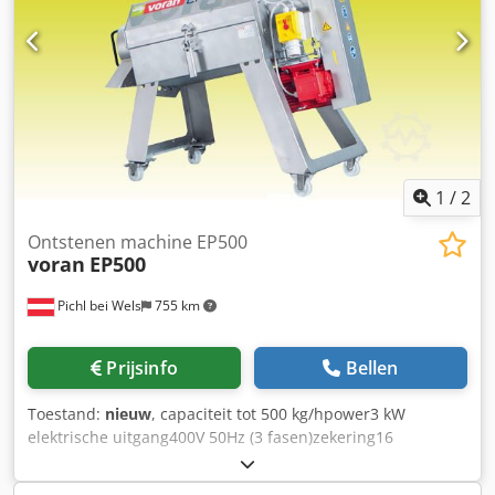
1
/
2
Ontstenen machine EP500
voran
EP500
Pichl bei Wels
755 km
Prijsinfo
Bellen
Toestand:
nieuw
, capaciteit tot 500 kg/hpower3 kW
elektrische uitgang400V 50Hz (3 fasen)zekering16
Toevoegingen: lengte1 200 mmw breedte640 mm hoogte1
250 mm insteek- resp. afvoerhoogte1 250 mm gewicht115