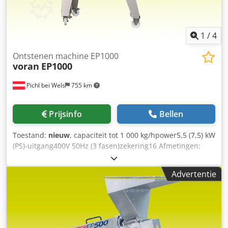
worden gedemonteerd en afgevoerd Chsdpfx Acsyc S Hts
Tea Prijs: €150.000 excl. BTW Heeft u vragen of wilt u meer
informatie, stuur gerust een bericht of bel ons. Bezichtigen
1
/
4
is mogelijk.
Ontstenen machine EP1000
voran
EP1000
Pichl bei Wels
755 km
Prijsinfo
Bellen
Toestand:
nieuw
, capaciteit tot 1 000 kg/hpower5,5 (7,5) kW
(PS)-uitgang400V 50Hz (3 fasen)zekering16 Afmetingen:
lengte2 014 mmwidth2 014 mmwidth770 mm
insteekhoogte1 615 mm insteek- resp. uitblaashoogte1 615
Advertentie
mm gewicht220 kgmaterial1.4301 / AISI 304mash
pompaansluitingDN 65 AGmash uitblaashoogte430 mm
Uitblaashoogte490 mm geschikt voor steenvruchten,
bessenomvang5 mm zeef Cjdsb Ncn Hepfx Ac Teha