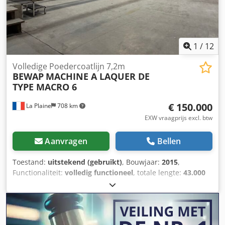
1
/
12
Volledige Poedercoatlijn 7,2m
BEWAP
MACHINE A LAQUER DE
TYPE MACRO 6
€ 150.000
La Plaine
708 km
EXW vraagprijs excl. btw
Aanvragen
Bellen
Toestand:
uitstekend (gebruikt)
, Bouwjaar:
2015
,
Functionaliteit:
volledig functioneel
, totale lengte:
43.000
mm
, totale hoogte:
3.800 mm
, totale breedte:
20.000 mm
,
type ingangsstroom:
driefasig
, werkstukgewicht (max.):
200
kg
, persluchtaansluiting:
9 bar
, werkstukhoogte (max.):
2.400 mm
, werkstuklengte (max.):
7.200 mm
, Wij bieden