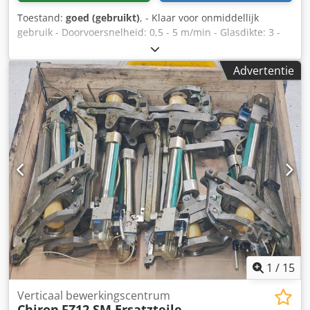
Cjdpfx Asywgbcjc Tjha = Verdere informatie = Technische
Toestand:
goed (gebruikt)
, - Klaar voor onmiddellijk
gegevens Aantal cilinders: 6 Motorinhoud: 7.698 cc
gebruik - Doorvoersnelheid: 0,5 - 5 m/min - Glasdikte: 3 -
Transmissie Transmissie: ALLISON, automaat
55 mm - Kan verstek slijpen tot 45° - 13 slijp- en
Asconfiguratie Remmen: schijfremmen Vooras:
polijstschijven - Volledige documentatie beschikbaar -
Bandenmaten: 315/60 R 22.5; Max. aslast: 7.500 kg;
Advertentie
Gewicht: 5700 kg - Is regelmatig onderhouden en werkt
Gestuurd; Profiel banden links: 80%; Profiel banden rechts:
met een waterbehandelingssysteem, - zeer schone
80% Achteras 1: Bandenmaten: 295/60 R 22.5; Dubbel
machine Chsdpfx Aetqr Hpoc Tsa - Aangesloten
lucht; Differentieelslot; Max. aslast: 11.500 kg; Profiel
belastingen: 26 kW, 400 V, 50 Hz, 6 bar
banden links binnen: 80%; Profiel banden links buiten:
80%; Profiel banden rechts binnen: 80%; Profiel banden
rechts buiten: 80%; Reductie: enkelvoudig gereduceerd;
Vering: luchtvering Achteras 2: Bandenmaten: 295/60 R
22.5; Max. aslast: 7.500 kg; Gestuurd; Profiel banden links:
80%; Profiel banden rechts: 80%; Vering: luchtvering
Gewichten Leeggewicht: 9.875 kg Laadvermogen: 17.125 kg
GVW: 27.000 kg Functioneel Opbouwmerk: ROEFS
Laadvloerhoogte: 105 cm Staat Technische staat: zeer goed
Optische staat: zeer goed Identificatie Kenteken: 55-BLF-4
1
/
15
Verticaal bewerkingscentrum
Chiron
FZ12 SM Ersatzteile,