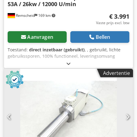
53A / 26kw / 12000 U/min
€ 3.991
Remscheid
169 km
Vaste prijs excl. btw
Aanvragen
Bellen
Toestand:
direct inzetbaar (gebruikt)
, , gebruikt, lichte
gebruikssporen, 100% functioneel, leveringsomvang
volgens foto's LET OP: Informeer a.u.b. apart naar de
kosten voor verpakking en verzending! LET OP: Vraag de
Advertentie
kosten voor verpakking en transport apart aan!
Cjdpfxoxtwb Ae Ac Teha