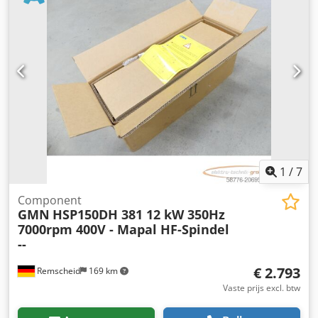
aanvragen! Chjdpsx Duawefx Ac Tsa
1
/
7
Component
GMN
HSP150DH 381 12 kW 350Hz
7000rpm 400V - Mapal HF-Spindel
--
€ 2.793
Remscheid
169 km
Vaste prijs excl. btw