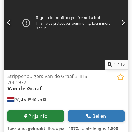
1
/
12
Strippenbuigers Van de Graaf BHHS
70t 1972
Van de Graaf
Wijchen
48 km
Prijsinfo
Bellen
Toestand:
gebruikt
, Bouwjaar:
1972
, totale lengte:
1.800