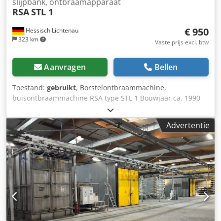
slijpbank, ontbraamapparaat
RSA
STL 1
€ 950
Hessisch Lichtenau
323 km
Vaste prijs excl. btw
Aanvragen
Bellen
Toestand:
gebruikt
, Borstelontbraammachine,
buisontbraammachine RSA type STL 1 Bouwjaar ca. 1990
Borstel diameter: 250 mm Borstel breedte: 25 - 60 mm
Chsdpfsxpqy Rox Ac Toa Toerental: 1430 / 2870 tpm
Advertentie
Vermogen: 2 / 3 kW Netspanning: 380 Volt, 50 Hz -
Materiaalsteun - Afzuigaansluiting Ø 75 mm Benodigde
ruimte L x B x H: 650 x 550 x 440 mm Gewicht: 100 kg
Goede staat