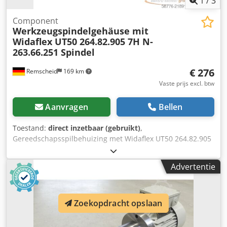
1
/
3
Component
Werkzeugspindelgehäuse mit
Widaflex UT50 264.82.905 7H N-
263.66.251 Spindel
€ 276
Remscheid
169 km
Vaste prijs excl. btw
Aanvragen
Bellen
Toestand:
direct inzetbaar (gebruikt)
,
Gereedschapsspilbehuizing met Widaflex UT50 264.82.905
7H N-263.66.251 spindel, gatafstand van de
bevestigingsgaten op de behuizing: 185 x 200 mm,
Advertentie
gatafstand van de bevestigingsgaten aan aandrijfzijde: 151
x x155 mm, Ø opname voor aandrijving: 32 mm, gebruikt,
normale gebruikssporen, 100% functioneel LET OP:
Informeer apart naar de verpakkings- en verzendkosten!
Zoekopdracht opslaan
LET OP: Vraag de kosten voor verpakking en transport
apart aan! Csdpfx Acey Rcpcj Teha