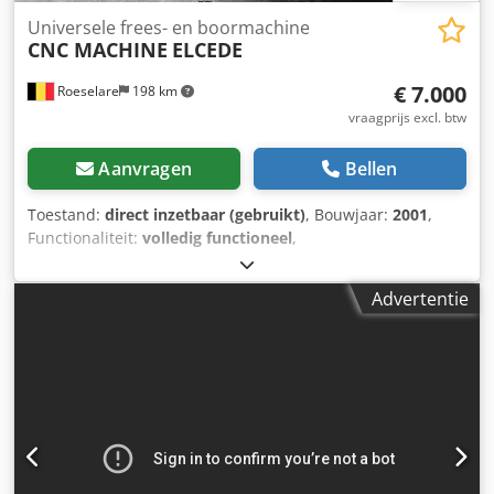
Universele frees- en boormachine
CNC MACHINE
ELCEDE
€ 7.000
Roeselare
198 km
vraagprijs excl. btw
Aanvragen
Bellen
Toestand:
direct inzetbaar (gebruikt)
, Bouwjaar:
2001
,
Functionaliteit:
volledig functioneel
,
machine-/voertuignummer:
LCS300-4T
, CNC machine
Elcede, type LCS300-4T, bouwjaar 12/2001, 400/50 Hz,
Advertentie
werkoppervlakte 305 x 152.5 cm, machine 545 x 280 x 233
cm hoog, bedieningskast 80 x 64.5 x 190 cm hoog, pc kast
84 x 75 x 198 cm hoog, 3x Dietz ventilators, + koelunit KKT-
krans KLB-S26T-RS, bouwjaar 2001, 400V, 144 x 90.5 x 161
cm hoog, 50640H, bureau met desktop Fukitsu,
wachtwoord Defi123+, bureau 170 x 75 x 78 cm hoog, in
werking Chjdpfx Acjy D Hwws Tja