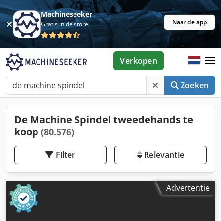
Machineseeker
Naar de app
Gratis in de store
Verkopen
Zoeken
De Machine Spindel tweedehands te
koop
(80.576)
Filter
Relevantie
Advertentie