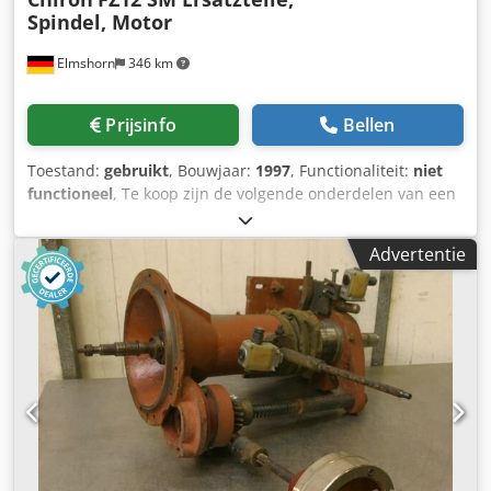
Spindel, Motor
Elmshorn
346 km
Prijsinfo
Bellen
Toestand:
gebruikt
, Bouwjaar:
1997
, Functionaliteit:
niet
functioneel
, Te koop zijn de volgende onderdelen van een
Chiron FZ 12 SM bouwjaar 1997: 9 stuks
gereedschapsarmen 1 spindel 1 spindelmotor Codpfx
Advertentie
Asxdhp Esc Toha