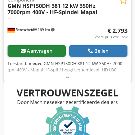
GMN
HSP150DH 381 12 kW 350Hz
7000rpm 400V - HF-Spindel Mapal
--
€ 2.793
Remscheid
169 km
Vaste prijs excl. btw
Aanvragen
Bellen
Toestand:
nieuw
, GMN HSP150DH 381 12 kW 350Hz 7000
tpm 400V - Mapal HF-spil / hoogfrequentiespil HD LBC,
ongebruikt in geopende originele verpakking, 100%
functioneel, levering volgens foto's. LET OP: Verpakkings-
en transportkosten graag apart opvragen! Csdpfoy Nqagex
VERTROUWENSZEGEL
Ac Toha
Door Machineseeker gecertificeerde dealers