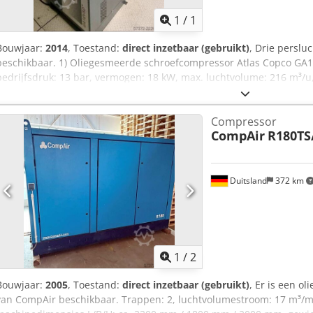
1
/
1
Bouwjaar:
2014
, Toestand:
direct inzetbaar (gebruikt)
, Drie persl
beschikbaar. 1) Oliegesmeerde schroefcompressor Atlas Copco GA1
bedrijfsdruk: 13 bar, vermogen: 18 kW, max. luchtvolume: 216 m³/u
mm / 900 mm / 1500 mm, gewicht: ca. 550 kg, bedrijfsuren: ca. 690
schroefcompressor Atlas Copco GA15, bouwjaar: 1998, max. bedrijf
Compressor
luchtvolume: 155 m³/u, machinedimensies L/B/H: ca. 1900 mm / 700
CompAir
R180TS
bedrijfsuren: ca. 69000 uur. 3) Oliegesmeerde schroefcompressor A
onderdelenleverancier. Documentatie aanwezig. Bezichtiging ter pla
Aoa
Duitsland
372 km
1
/
2
Bouwjaar:
2005
, Toestand:
direct inzetbaar (gebruikt)
, Er is een o
van CompAir beschikbaar. Trappen: 2, luchtvolumestroom: 17 m³/mi