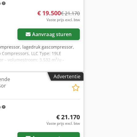
m
€ 19.500
€ 21.170
Vaste prijs excl. btw
Aanvraag sturen
ompressor, lagedruk gascompressor,
o Compressors, LLC Type: 19LE
ar - volumestroom: 3.532 m³/u -
°C - afmetingen (l × b × h): 2000 × 700
Advertentie
ende
sor
m
€ 21.170
Vaste prijs excl. btw