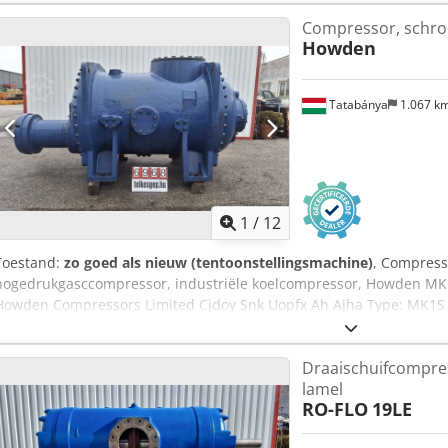
690 × 850 mm -Gewicht: ca. 1.341 kg
Compressor, schr
Howden
Tatabánya
1.067 k
1
/
12
Toestand:
zo goed als nieuw (tentoonstellingsmachine)
, Compress
hogedrukgasccompressor, industriële koelcompressor, Howden MK1
Howden Compressors Limited Cjdoy Snk Uopfx Ah Ajha Type: MK1
N12533 -max. invoerdruk: 2,9 bar g -max. werkdruk (uitlaat): 35,5 ba
hydraulische testdruk: 63,0 bar g -max. continu toerental: 2970 omw
Draaischuifcompre
volumeverhouding (Vi-instelling) -productieplaats: Glasgow, G52 1B
lamel
RO-FLO
19LE