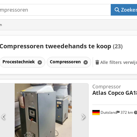
Zoeke
n
Compressoren tweedehands te koop
(23)
Procestechniek
Compressoren
Alle filters verwi
Compressor
Atlas Copco
GA1
Duitsland
372 km
Vraag meer