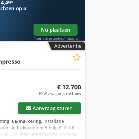
 4,49
*
chten op u
Nu plaatsen
*per advertentie / maand
Advertentie
presso
€ 12.700
EXW vraagprijs excl. btw
Aanvraag sturen
sting:
CE-markering
, installatie
xpansiedruktvaten met balg C10.1-6
 500L 0/10bar Cedpfjzcdyfox Ah Asha