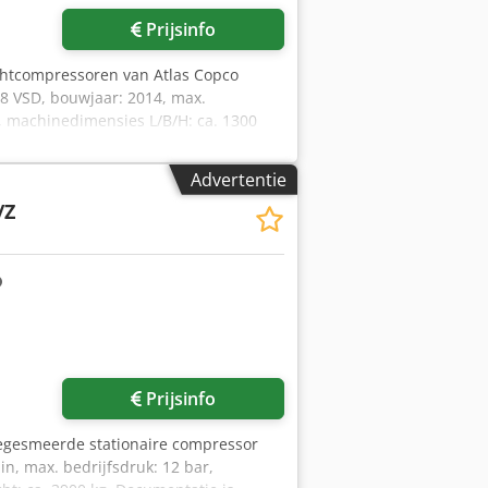
Prijsinfo
uchtcompressoren van Atlas Copco
8 VSD, bouwjaar: 2014, max.
, machinedimensies L/B/H: ca. 1300
00 uur. 2) Oliegesmeerde
sdruk: 13 bar, vermogen: 15 kW, max.
Advertentie
 mm / 1600 mm, gewicht: ca. 400 kg,
/Z
tlas Copco GA15 als
atse is mogelijk. Chodpfjzipgvjx Ah
Vraag meer foto's aan
Prijsinfo
liegesmeerde stationaire compressor
n, max. bedrijfsdruk: 12 bar,