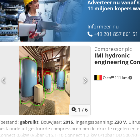
Adverteer nu vanaf €
11 miljoen kopers
wa
Informeer nu
+49 201 857 861 51
Compressor plc
IMI hydronic
engineering
Com
Olen
111 km
1
/
6
Toestand:
gebruikt
, Bouwjaar:
2015
, ingangsspanning:
230 V
, Uitru
bestaande uit gestuurde compressoren om de druk te regelen en e
Connect 0.6kW 0/5bar C15.1-10 Connect 1.2 kW 0/10bar DU 500.10 -