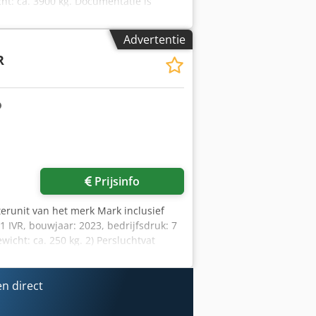
t: ca. 3900 kg. Documentatie is
ja
Advertentie
R
Prijsinfo
terunit van het merk Mark inclusief
 IVR, bouwjaar: 2023, bedrijfsdruk: 7
icht: ca. 250 kg. 2) Persluchtvat
ur: 120°C, inhoud: 500 l.
sdpfszhw Tzjx Ah Aja
n direct