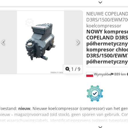
CG 1000.10 - 1000L 0/10bar CG 2000.6 - 2000L 6/8.6bar CG 2000.6 E 
NIEUWE COPELAN
D3RS/1500/EWM700
koelcompressor
NOWY kompresor
COPELAND D3RS
półhermetyczny
kompresor chło
D3RS/1500/EWM7
półhermetyczny
1
/
9
Wymysłów
889 km
Toestand:
nieuw
, Nieuwe koelcompressor (compressor) van het ge
nieuw – magazijnvoorraad (old stock), geen sporen van gebruik. Comp
met waarschuwingslabels. Identificatiegegevens (volgens typeplaat):
D3RS/1500/EWM7000 • Catalogusnummer: 606.110.14 • Serienummer: