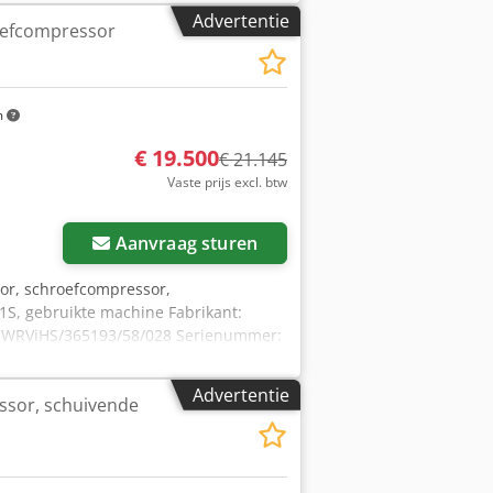
Advertentie
oefcompressor
m
€ 19.500
€ 21.145
Vaste prijs excl. btw
Aanvraag sturen
or, schroefcompressor,
S, gebruikte machine Fabrikant:
S WRViHS/365193/58/028 Serienummer:
r g -huisontwerdruk: 42,0 bar g -
/min -instelling: variabele
Advertentie
ssor, schuivende
E