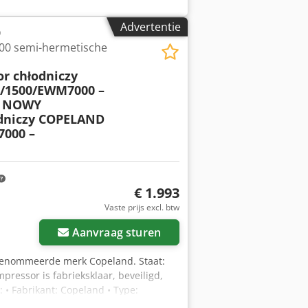
- 2000L 6/8.6bar
Advertentie
D
0 semi-hermetische
 chłodniczy
/1500/EWM7000 –
NOWY
dniczy COPELAND
000 –
€ 1.993
Vaste prijs excl. btw
Aanvraag sturen
renommeerde merk Copeland. Staat:
ressor is fabrieksklaar, beveiligd,
 • Fabrikant: Copeland • Type:
 356784 (BBC-YORK) • Uitvoering: