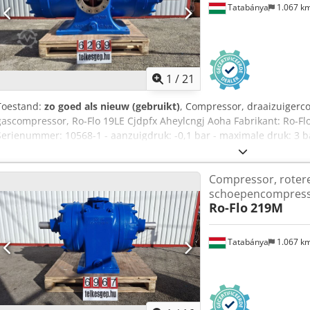
Tatabánya
1.067 k
1
/
21
Toestand:
zo goed als nieuw (gebruikt)
, Compressor, draaizuigerc
gascompressor, Ro-Flo 19LE Cjdpfx Aheylcngj Aoha Fabrikant: Ro-Fl
Serienummer: 10568-1 - aanzuigdruk: -0,1 bar - maximale druk: 3 b
bedrijfstoerental: 275–640 tpm - maximale bedrijfstemperatuur: 176 
× 900 mm - gewicht: ca. 2.500 kg
Compressor, roter
schoepencompres
Ro-Flo
219M
Tatabánya
1.067 k