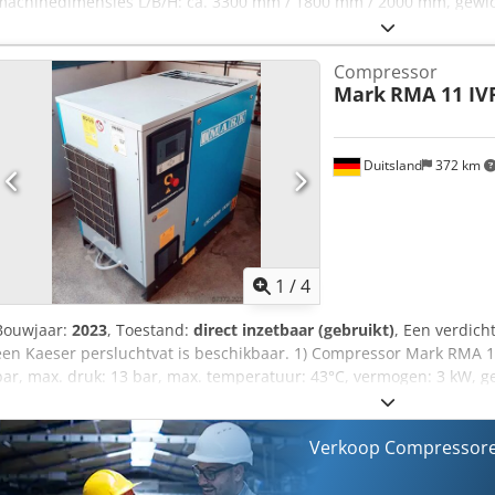
machinedimensies L/B/H: ca. 3300 mm / 1800 mm / 2000 mm, gewich
aanwezig. Bezichtigen ter plaatse is mogelijk. Chedpfx Ahszidi Ee A
Compressor
Mark
RMA 11 IV
Duitsland
372 km
1
/
4
Bouwjaar:
2023
, Toestand:
direct inzetbaar (gebruikt)
, Een verdich
een Kaeser persluchtvat is beschikbaar. 1) Compressor Mark RMA 11
bar, max. druk: 13 bar, max. temperatuur: 43°C, vermogen: 3 kW, gew
Kaeser 500/3110, bouwjaar: 1999, max. druk: 11 bar, max. temperatu
Documentatie is aanwezig. Bezichtiging ter plaatse is mogelijk. Ch
Verkoop Compressore