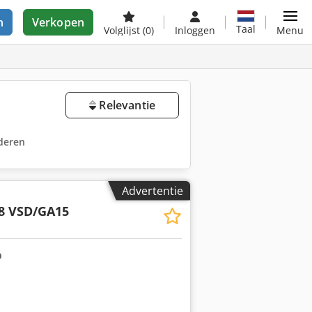
n
Verkopen
Taal
Volglijst
(0)
Inloggen
Menu
Relevantie
jderen
Advertentie
8 VSD/GA15
 foto's aan