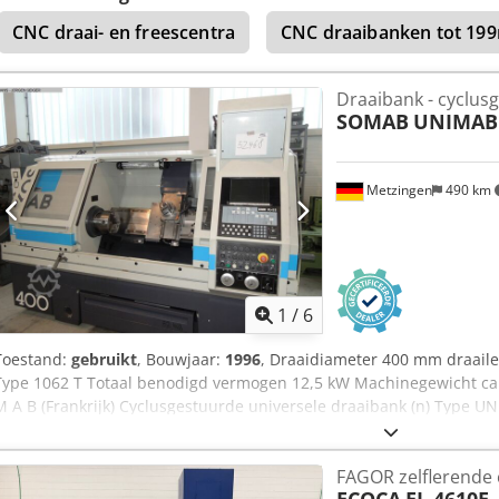
CNC draai- en freescentra
CNC draaibanken tot 19
Draaibank - cyclus
SOMAB
UNIMAB
Metzingen
490 km
1
/
6
Toestand:
gebruikt
, Bouwjaar:
1996
, Draaidiameter 400 mm draai
Type 1062 T Totaal benodigd vermogen 12,5 kW Machinegewicht ca.
M A B (Frankrijk) Cyclusgestuurde universele draaibank (n) Type 
52 469 Bouwjaar 1998 # 52 501 en 52 502 _____ Centreerhoogte ca
400 mm max. zwenkdiameter over slede 220 mm Beweging van de 
FAGOR zelflerende 
Max. draailengte met klauwplaat / Dcedpfxjt Hw Szo Aa Djk Lengte