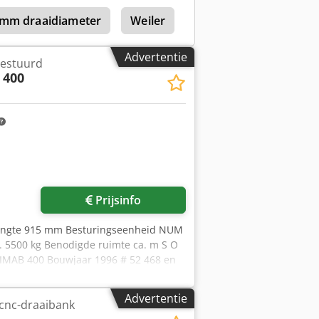
9mm draaidiameter
Weiler
Weiler 220
Weiler
Advertentie
gestuurd
 400
Prijsinfo
lengte 915 mm Besturingseenheid NUM
 5500 kg Benodigde ruimte ca. m S O
UNIMAB 400 Bouwjaar 1996 # 52 468 en
. 200 mm max. zwenkdiameter over bed
geleideslede / bovensteun 235 mm
Advertentie
cnc-draaibank
slag slede 890/915 mm Spindelboring