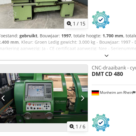
1
/
15
Toestand:
gebruikt
, Bouwjaar:
1997
, totale hoogte:
1.700 mm
, tota
2.400 mm
, Kleur: Groen Ledig gewicht: 3.000 kg - Bouwjaar: 1997 -
markering aanwezig: Ja - CE certificaat aanwezig: Nee - Serienummer
Centerhoogte [mm]: 210 Dedpjwnh I Sofx Aa Dsck - Draaidiameter 
900 - Spindeldoorlaat [mm]: 55 - Min. spindelsnelheid [rpm]: 4 - Ma
CNC-draaibank - cy
Opties: Digitale uitlezing - Type digitale uitlezing: Weiler - Bestu
DMT
CD 480
x 2400mm x 1700mm (l x b x h) - Transportgewicht [kg]: 3000kg Fin
prijs is exclusief BTW BTW/marge: BTW verrekenbaar voor onderneme
van alles in de industriële sectoren Lukas van Rossum
Monheim am Rhein
1
/
6