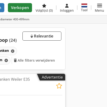
n
Verkopen
Taal
Volglijst
(0)
Inloggen
Menu
aaidiameter 400-499mm
Relevantie
koop
(24)
anken
mm
Alle filters verwijderen
Advertentie
anken Weiler E35