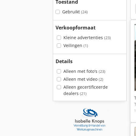
Toestand
Conc Draaibank
Mooie Draaibank
Draaibank
Gebruikt
(24)
Verkoopformaat
Kleine advertenties
(23)
Veilingen
(1)
Details
Alleen met foto's
(23)
Alleen met video
(2)
Alleen gecertificeerde
dealers
(21)