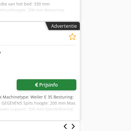
edte van het bed: 330 mm
ntrumhoogte: 200 mm Besturing:
ng: 54 mm Toerentalbereik: 1 - 3000
dwars: 10/5 m/min Tapsopname
Advertentie
65 mm Pinoolslag: 120 mm
x 1,7 m De E35 is geen pure
erken als op een conventionele
omplexe programmering nodig - Zeer
zonder CNC-kennis Weiler omschrijft het
net als CNC, maar eenvoudiger
Prijsinfo
k Machinetype: Weiler E 35 Besturing:
E GEGEVENS Spits hoogte: 200 mm Max.
oven support: 200 mm Spindelboring:
 Taillepin: MK 4 Verplaatsingen X-as:
g 46 spantangen 173 E volgens DIN