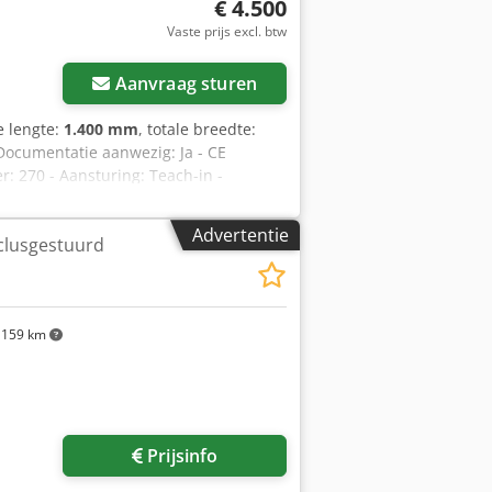
€ 4.500
Vaste prijs excl. btw
Aanvraag sturen
le lengte:
1.400 mm
, totale breedte:
 Documentatie aanwezig: Ja - CE
: 270 - Aansturing: Teach-in -
bed [mm]: 420 - Centerafstand [mm]:
x. spindelsnelheid [rpm]: 3000 -
Advertentie
clusgestuurd
ring: CNC - Transportafmetingen: 1400mm
anciële informatie BTW: De getoonde
rs Levering en inruil altijd mogelijk
159 km
Prijsinfo