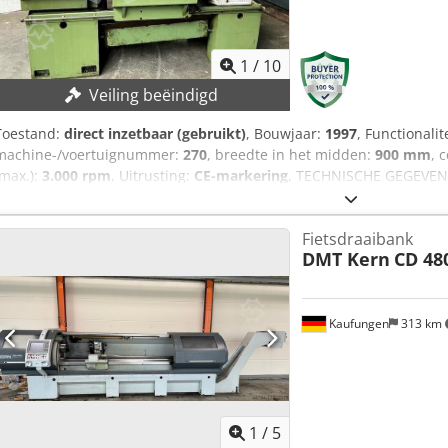
1
/
10
Veiling beëindigd
Toestand:
direct inzetbaar (gebruikt)
, Bouwjaar:
1997
, Functionalit
machine-/voertuignummer:
270
, breedte in het midden:
900 mm
, 
(max.):
3.000 rpm
, Uitrusting:
CE-markering
, TECHNISCHE GEGEVENS
Centrumhoogte: 210 mm Tussen de centers: 900 mm Spindel doorlaa
tpm MACHINEGEGEVENS Aansturing: Teach-in Besturing: CNC UITRUST
Fietsdraaibank
Documentatie aanwezig Dsdpfsy Rx A Ssx Aa Deck CE-markering
DMT Kern
CD 48
Kaufungen
313 km
1
/
5