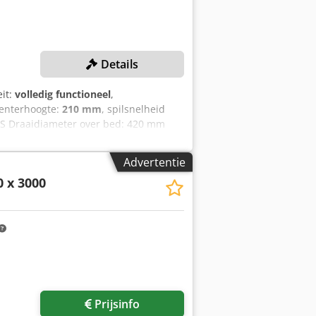
Details
eit:
volledig functioneel
,
centerhoogte:
210 mm
, spilsnelheid
 Draaidiameter over bed: 420 mm
t: 55 mm Spindelsnelheid: 4 - 3.000
ING Digitale uitlezing (Weiler)
Advertentie
0 x 3000
Prijsinfo