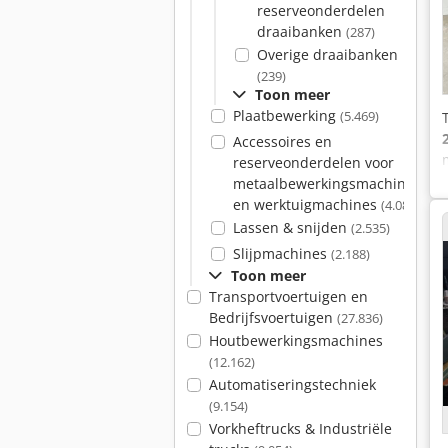
reserveonderdelen
draaibanken
(287)
Overige draaibanken
(239)
Toon meer
Plaatbewerking
(5.469)
Accessoires en
reserveonderdelen voor
metaalbewerkingsmachines
en werktuigmachines
(4.086)
Lassen & snijden
(2.535)
Slijpmachines
(2.188)
Toon meer
Transportvoertuigen en
Bedrijfsvoertuigen
(27.836)
Houtbewerkingsmachines
(12.162)
Automatiseringstechniek
(9.154)
Vorkheftrucks & Industriële