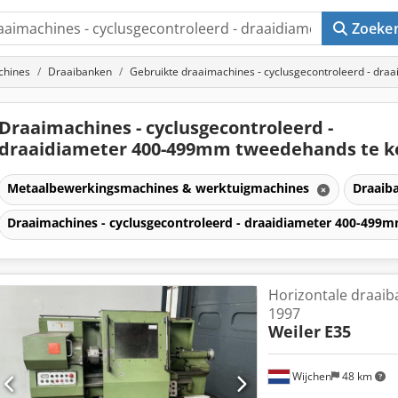
Zoeke
chines
Draaibanken
Gebruikte draaimachines - cyclusgecontroleerd - dr
Draaimachines - cyclusgecontroleerd -
draaidiameter 400-499mm tweedehands te 
Metaalbewerkingsmachines & werktuigmachines
Draaib
Draaimachines - cyclusgecontroleerd - draaidiameter 400-499
Horizontale draaib
1997
Weiler
E35
Wijchen
48 km