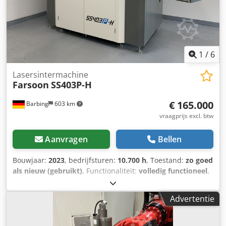
1
/
6
Lasersintermachine
Farsoon
SS403P-H
€ 165.000
Barbing
603 km
vraagprijs excl. btw
Aanvragen
Bellen
Bouwjaar:
2023
, bedrijfsturen:
10.700 h
, Toestand:
zo goed
als nieuw (gebruikt)
, Functionaliteit:
volledig functioneel
,
Bouwcilinder: 2× 400×400×520 mm Scan­snelheid: 15,2 m/s
Scanner: Hoog-nauwkeurige drieuits digitale galvo systeem
Advertentie
Laser: CO2-laser, 1×100W Maximale kamertemperatuur:
190°C Gewicht: ca. 3.000 kg Dedpfx Agen Dxbyj Djwa
Inclusief stikstofgenerator Inclusief chiller Inclusief