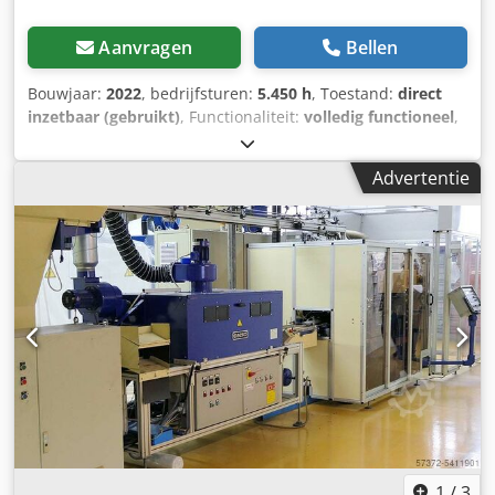
Aanvragen
Bellen
Bouwjaar:
2022
, bedrijfsturen:
5.450 h
, Toestand:
direct
inzetbaar (gebruikt)
, Functionaliteit:
volledig functioneel
,
3D-printer, volledig functioneel. Diverse extra nozzles
inbegrepen. Inclusief een robuust, poedergecoat printbed
Advertentie
van Prusa. De rechter extruder is nauwelijks gebruikt.
Algehele staat is goed. Printer is direct af te halen.
Printergegevens (zonder garantie): De Raise3D Pro3 is een
professionele FFF-dubbelextruder-3D-printer met een
bouwvolume van 300x300x300 mm (255x300x300 mm in
dual-modus). Hij beschikt over een gesloten kamer, tot
300°C nozzletemperatuur, automatische bedleveling en is
geschikt voor materialen zoals PLA, ABS, PETG, ASA en TPU.
Belangrijke technische gegevens Raise3D Pro3:
Printtechnologie: FFF/FDM (Fused Filament Fabrication)
Printkop: Dual-extruder met elektronisch liftsysteem
(snelle wissel) Bouwvolume (B x D x H): Single: 300 × 300 ×
300 mm Dual: 255 × 300 × 300 mm Afmetingen apparaat:
620 x 626 x 760 mm Maximale temperatuur: Nozzle: tot
1
/
3