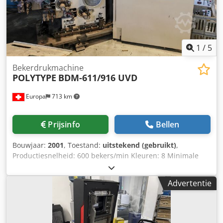
(softwaretoegang), software Sinterit Studio 2019 open,
ondersteunde bestandsformaten STL, OBJ, 3DS, FBX, DAE,
3MF, besturingssysteem MS Windows Verlichtingsset (set
infraroodverwarmers 24V) Diverse flessen met
polyamidepoeder Diverse kleine onderdelen
1
/
5
Bekerdrukmachine
POLYTYPE
BDM-611/916 UVD
Europa
713 km
Prijsinfo
Bellen
Bouwjaar:
2001
, Toestand:
uitstekend (gebruikt)
,
Productiesnelheid: 600 bekers/min Kleuren: 8 Minimale
BH-diameter: 60 mm Maximale BH-diameter: 130 mm
Minimale hoogte: 30 mm Maximale BH-hoogte: 160 mm
Advertentie
Tellerstand: 25.731.666 geproduceerde bekers
Dwodpfoxww Nuox Ag Dea Uitrusting / verdere informatie:
Bestaat uit: • Afstapelunit • Drukmachine • Bekergeleiding •
Opstapelunit