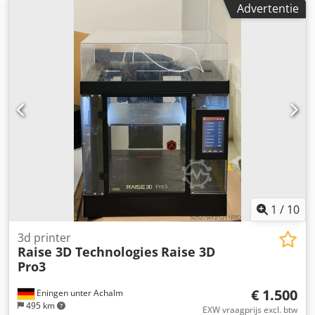
Advertentie
drukwerken: 6 Aantal bodemdrukstations: 2 Aantal
bodemdrukwerken: 2
1
/
10
3d printer
Raise 3D Technologies
Raise 3D
Pro3
€ 1.500
Eningen unter Achalm
495 km
EXW vraagprijs excl. btw