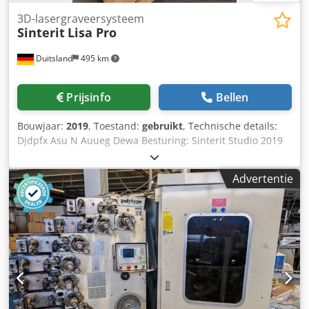
3D-lasergraveersysteem
Sinterit
Lisa Pro
Duitsland
495 km
Prijsinfo
Bellen
Bouwjaar:
2019
, Toestand:
gebruikt
, Technische details:
Djdpfx Asu N Auueg Dewa Besturing: Sinterit Studio 2019
Open Spanning: 220/50 V / Hz Totale vermogensbehoefte:
1,0 (max. 1,8) kW Machinegewicht ca.: 90 kg Afmetingen:
Advertentie
690 x 510 x 900 mm 3D-printer SLS-lasersysteem IR-
laserdiode 5 (W) Max. diagonale afdrukafstand: 316mm
Flexa/TPE - hoge precisie, max. bouwvolume 110 x150 x
250mm PA - hoge precisie, max. bouwvolume 90 x130 x
230mm X/Y-nauwkeurigheid: 0,05mm
Tafelgrootte/werkruimte: 150 x 200 x 260mm Ingebouwde
stikstofkamer Stikstofverbruik: 0,48 m³/u
Verwarmingssysteem met maximale kamertemperatuur:
200°C Toebehoren: Glasplaat (laserbeschermglas) 1x USB