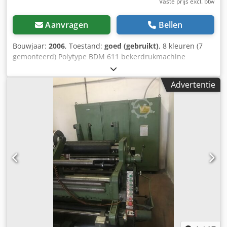
Vaste prijs excl. btw
Aanvragen
Bellen
Bouwjaar:
2006
, Toestand:
goed (gebruikt)
, 8 kleuren (7
gemonteerd) Polytype BDM 611 bekerdrukmachine
Inclusief UViterno UV-systeem en Corona, Arcotec
voorbehandeling. * Capaciteit: 36000 bekers/uur * Min.
Advertentie
bekerdiameter: 60 mm * Max. bekerdiameter: 130 mm *
Max. bekerhoogte: 160 mm Deze bekerdrukmachine is
reeds gedemonteerd en gereed voor transport (Locatie:
Waalwijk, Nederland) Djdpfx Ajn Utctjg Dowa