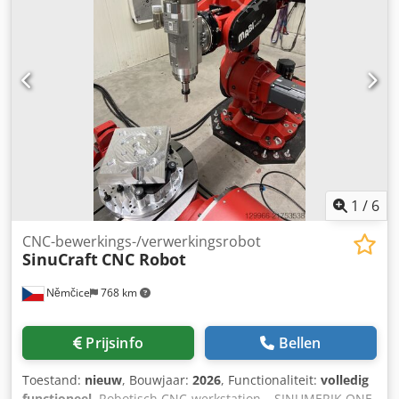
uitpakstation
1
/
6
CNC-bewerkings-/verwerkingsrobot
SinuCraft
CNC Robot
Němčice
768 km
Prijsinfo
Bellen
Toestand:
nieuw
, Bouwjaar:
2026
, Functionaliteit:
volledig
functioneel
, Robotisch CNC-werkstation – SINUMERIK ONE