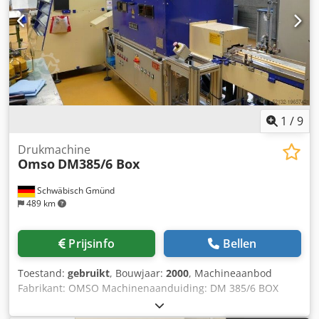
1
/
9
Drukmachine
Omso
DM385/6 Box
Schwäbisch Gmünd
489 km
Prijsinfo
Bellen
Toestand:
gebruikt
, Bouwjaar:
2000
, Machineaanbod
Fabrikant: OMSO Machinenaanduiding: DM 385/6 BOX
Bouwjaar: 2000 Bedrijfsuren ca.: 31.950 Aantal
drukstations: 6 Dodpfsw D R Aqjx Ag Djwa Aantal