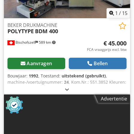
1
/
15
BEKER DRUKMACHINE
POLYTYPE
BDM 400
€ 45.000
Bischofszell
589 km
FCA vraagprijs excl. btw
Aanvragen
Bellen
Bouwjaar:
1992
, Toestand:
uitstekend (gebruikt)
,
machine-/voertuignummer:
24
, Kom.Nr.: 551.3852 Kleuren:
6 Uitrusting / Verdere gegevens: Bestaat uit: •
Afstapelingseenheid • Drukmachine • Bekergleiding •
Advertentie
Opstapelingseenheid Technische gegevens Drukwerktype
DW 200-230 Klisjeecylinderdiameter 200 mm Max.
mogelijke bedrukkingsbreedte 110 mm Aantal
druksegmenten 4 stuks Max. bekerranddiameter 130 mm
Min. bekerranddiameter 70 mm (55 mm) Max.
bedrukkingsomtrek (spec. klisjee-omtrek) (361 mm) / D 115