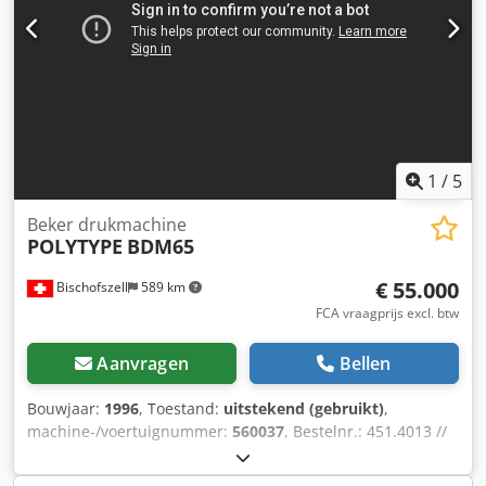
Max. bekerhoogte 130 mm Min. bekerhoogte 35 mm Max.
afschuining 10 graden Productiesnelheid afhankelijk van
bekerformaat, kwaliteit en grondstoffen bij UV-droging: tot
24.000 st./uur Elektrische aansluiting (machine, droging en
stapeling): ca. 35 KVA Dwedon D E A Topfx Ag Dsa
Elektrische besturing met Siemens PLC / Bedieningsstation
met 2-regelig display De spanning bedraagt 400 V,
driefasig, met nuldraad en aarding. De frequentie
1
/
5
bedraagt 50 Hz.
Beker drukmachine
POLYTYPE
BDM65
€ 55.000
Bischofszell
589 km
FCA vraagprijs excl. btw
Aanvragen
Bellen
Bouwjaar:
1996
, Toestand:
uitstekend (gebruikt)
,
machine-/voertuignummer:
560037
, Bestelnr.: 451.4013 //
Nr. 2620 Kleuren: 6 // Capaciteit: tot 36.000 kopjes per uur
Uitrusting / verdere details: Bestaat uit: - Stapeleenheid -