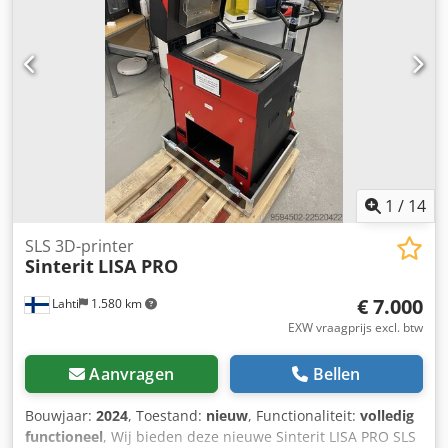
1
/
14
SLS 3D-printer
Sinterit
LISA PRO
€ 7.000
Lahti
1.580 km
EXW vraagprijs excl. btw
Aanvragen
Bellen
Bouwjaar:
2024
, Toestand:
nieuw
, Functionaliteit:
volledig
functioneel
, Wij bieden deze nieuwe Sinterit LISA PRO SLS