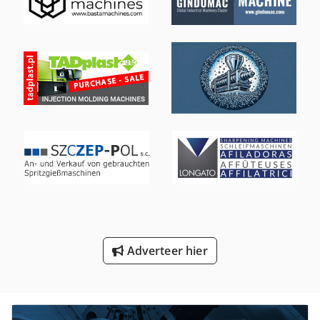
Druk Op Sleep
Dsd 201
Dubbele Drukpers
Dws 200
Hout Drogen
Ir Droger
Label Drukmachine
Nc Draaibank
Scherm Drukmachine
Adverteer hier
Teach In Draaibank