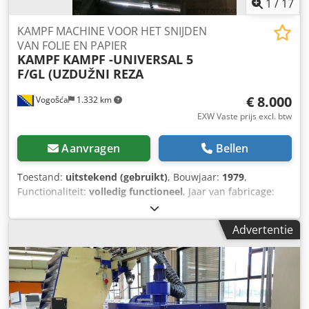
1
/
17
KAMPF MACHINE VOOR HET SNIJDEN
VAN FOLIE EN PAPIER
KAMPF
KAMPF -UNIVERSAL 5
F/GL (UZDUŽNI REZA
€ 8.000
Vogošća
1.332 km
EXW Vaste prijs excl. btw
Aanvragen
Bellen
Toestand:
uitstekend (gebruikt)
, Bouwjaar:
1979
,
Functionaliteit:
volledig functioneel
, Jaar van fabricage:
1979 (gerenoveerd in 2009) Breedte: 1600 mm Snelheid:
600 m/min Maximale diameter van de rol op de
Advertentie
opwikkelaar: 600 mm Snijmethode: met mesjes Dwsdpfx
Agozktycj Dja