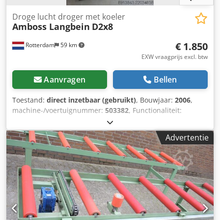
Droge lucht droger met koeler
Amboss Langbein
D2x8
€ 1.850
Rotterdam
59 km
EXW vraagprijs excl. btw
Aanvragen
Bellen
Toestand:
direct inzetbaar (gebruikt)
, Bouwjaar:
2006
,
machine-/voertuignummer:
503382
, Functionaliteit:
volledig functioneel
, vermogen:
6,5 kW (8,84 pk)
,
ingangsspanning:
400 V
, ingangsfrequentie:
50 Hz
, totale
Advertentie
lengte:
1.300 mm
, totale breedte:
650 mm
, totale hoogte:
1.750 mm
, totaalgewicht:
150 kg
, Aantal kamers:
2
, jaar
van de laatste revisie:
2023
, Wij bieden deze gebruiksklare
Amboss Langbein D2x8 droge lucht droger met koeler,
bouwjaar 2006, aan. Fabrikant: Amboss Langbein Model:
D2x8 Bouwjaar: 2006 Staat: ready for use Type: Droge lucht
droger met industriële koeler Trechtervolume 2x 50 liter
Dsdpfozarqmjx Ahbjck Debiet: 2x 15kg/h