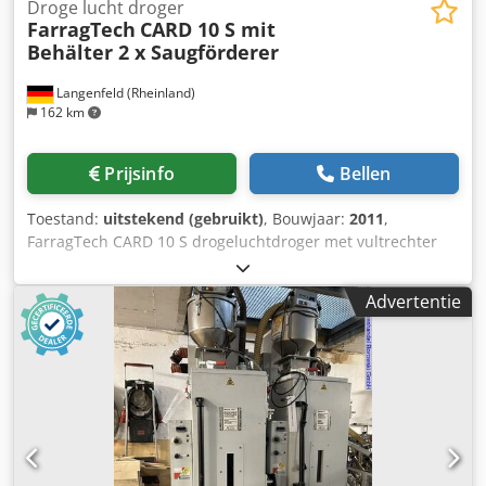
Droge lucht droger
FarragTech
CARD 10 S mit
Behälter 2 x Saugförderer
Langenfeld (Rheinland)
162 km
Prijsinfo
Bellen
Toestand:
uitstekend (gebruikt)
, Bouwjaar:
2011
,
FarragTech CARD 10 S drogeluchtdroger met vultrechter
en 2 x ICEVA GS-4mD zuigtransportbanden Artikelnummer:
503577 Machinetype/ Apparaattype: Drogeluchtdroger
Advertentie
Fabrikant: FarragTech GmbH Type: CARD 10 S Bouwjaar:
2011 Dcjdpfjy Akk Ssx Ahbek Containerinhoud: 10 liter
Doorvoer: 2 uur/3,25 kg/80° ABS Vermogen: 1,1 kW
Spanning: 230 volt Containerinhoud: 70 liter Accessoires: 2
x ICEVA GS-4mD zuigtransportbanden