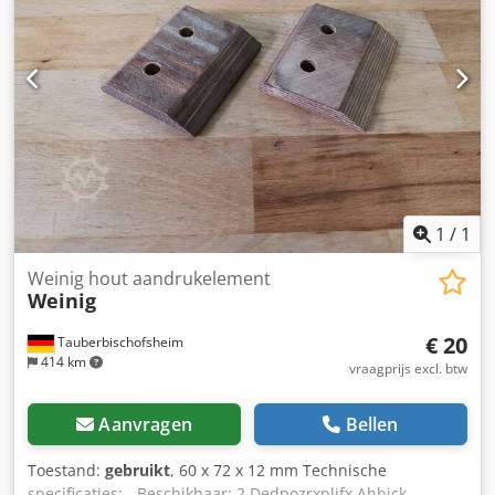
1
/
1
Weinig hout aandrukelement
Weinig
€ 20
Tauberbischofsheim
414 km
vraagprijs excl. btw
Aanvragen
Bellen
Toestand:
gebruikt
, 60 x 72 x 12 mm Technische
specificaties: - Beschikbaar: 2 Dedpozrxpljfx Ahbjck