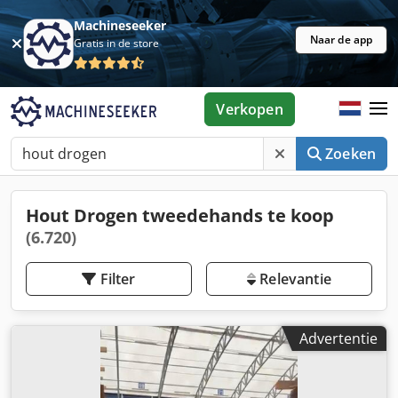
Machineseeker
Naar de app
Gratis in de store
Verkopen
Zoeken
Hout Drogen tweedehands te koop
(6.720)
Filter
Relevantie
Advertentie