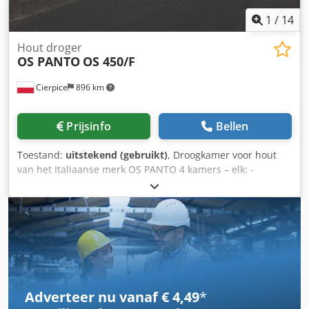
1
/
14
Hout droger
OS PANTO
OS 450/F
Cierpice
896 km
Prijsinfo
Bellen
Toestand:
uitstekend (gebruikt)
, Droogkamer voor hout
van het Italiaanse merk OS PANTO 4 kamers – elk: -
breedte: 16,9 m - lengte: 13,5 m - deurhoogte: 5,9 m
Houtcapaciteit per belading ca. 270 m³ Dsdpsyw H H Esfx
Ahbeck Compleet met volledige documentatie,
automatisering, besturingssoftware ALENT
Adverteer nu vanaf € 4,49
*