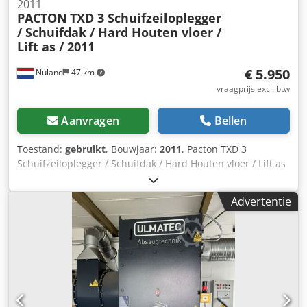
2011
PACTON
TXD 3 Schuifzeiloplegger
/ Schuifdak / Hard Houten vloer /
Lift as / 2011
€ 5.950
Nuland
47 km
vraagprijs excl. btw
Aanvragen
Bellen
Toestand:
gebruikt
, Bouwjaar:
2011
, Pacton TXD 3
Schuifzeiloplegger / Schuifdak / Hard Houten vloer / Lift as
/ 2011 RVS Kist, Sliding roof Hard Wood Floor Lift Axle Video
kan gestuurd worden via Whatsapp. Doorlopende
Advertentie
voorraad, zie website. Prijzen zijn af Nuland. Van de Wert
Trading B.V. heeft een wisselende voorraad van machines,
truck, trailers en aanbouwdelen. Al onze leveringen zijn
tegen handelsprijzen in AS-IS condities zonder garanties.
(zie onze algemene voorwaarden) Voor een bezichtiging
en/of proefrit kunt u vrijblijvend een afspraak maken. Bel
even vooraf wij zijn niet constant aanwezig. Djdpfxszki Ags