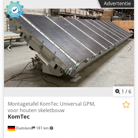
Advertentie
aluminium/kunststof. Bouwjaar 2022. Fabrikant: Ulmatec
Model: Filterunit, type slang FES 20-35-4 Djdpfezlr Dcsx
Ahbjck Bouwjaar: 2022 Staat: vrijwel nieuw Type: droge
afzuiging voor aluminium/kunststof Categorienummer: 376
Als u vragen heeft of meer informatie wenst, stuur ons dan
gerust een bericht of neem telefonisch contact met ons op.
1
/
6
Montagetafel KomTec Universal GPM,
voor houten skeletbouw
KomTec
Duitsland
181 km