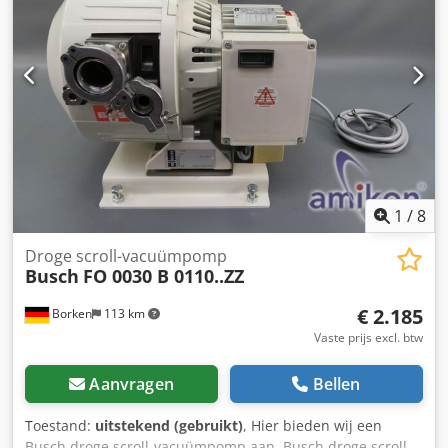
1
/
8
Droge scroll-vacuümpomp
Busch
FO 0030 B 0110..ZZ
€ 2.185
Borken
113 km
Vaste prijs excl. btw
Aanvragen
Bellen
Toestand:
uitstekend (gebruikt)
, Hier bieden wij een
Busch droge scroll-vacuümpomp aan. Busch droge scroll-