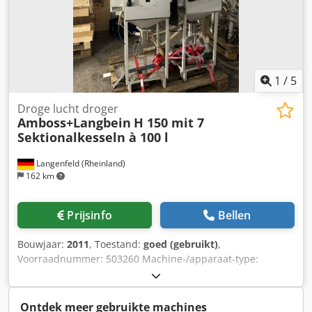
1
/
5
Droge lucht droger
Amboss+Langbein
H 150 mit 7
Sektionalkesseln à 100 l
Langenfeld (Rheinland)
162 km
Prijsinfo
Bellen
Bouwjaar:
2011
, Toestand:
goed (gebruikt)
,
Voorraadnummer: 503260 Machine-/apparaat-type:
Drooglucht droger Fabrikant: Amboss+Langbein Type:
Sectiedroger H150 Bouwjaar: 2011 Sectiedroger H 150 met
8 sectievaten van elk 100 l Op verzoek ook leverbaar met
Ontdek meer gebruikte machines