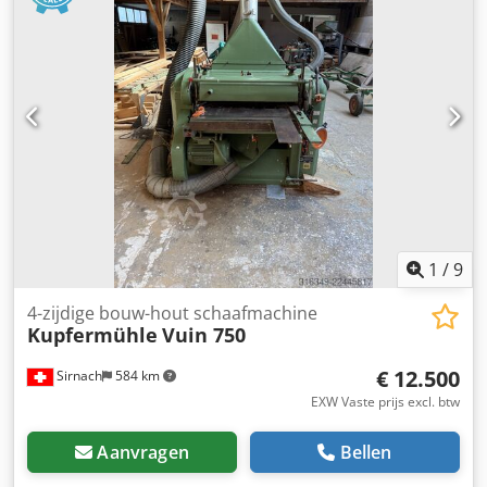
bandsaw dat reeds aan één zijde is gekantrecht. Dcodpfxot
E Nw To Ahbsk 1 rollentafel, 3,5 m lang x 0,77 m breed,
met 8 draagrollen, beschikbaar met of zonder
overdraagslede. PAUL originele rolltafels in diverse
breedten en lengten, standaard of voor zware belasting,
geschikt voor gebruik vóór afkort-, kantrecht- en
nasnijkattenzagen. Korte arbeidstafels maken bijvoorbeeld
het binnentreden voor overname vanaf een
dwarstransporteur mogelijk, het doorlopen door de
tafelopstelling of het aanvoeren van zware balken of
modellen met een vorkheftruck. Er zijn ook lange
arbeidstafels in verschillende afmetingen beschikbaar.
1
/
9
4-zijdige bouw-hout schaafmachine
Kupfermühle
Vuin 750
€ 12.500
Sirnach
584 km
EXW Vaste prijs excl. btw
Aanvragen
Bellen