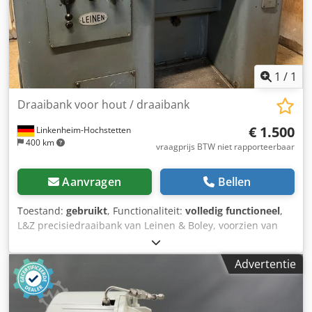
Bedrijfsuren: 7000 uur Opslaglocatie: Nattheim Dcjdpjx
Twcpjfx Ahbsk
1
/
1
Draaibank voor hout / draaibank
€ 1.500
Linkenheim-Hochstetten
400 km
vraagprijs BTW niet rapporteerbaar
Aanvragen
Bellen
Toestand:
gebruikt
, Functionaliteit:
volledig functioneel
,
L&Z precisiedraaibank van Leinen & Boley, voorzien van
verlichting, snelwisselhoudersysteem Multifix, losse
center, koelvloeistofpomp, draaibeuk van 125 mm (165 mm
Advertentie
is ook mogelijk), draailengte van 500 mm, diverse
bijbehorende onderdelen, inclusief een 50 liter
compressor. Prijs: € 1500,00. Dcsdozpd T Depfx Ahbok