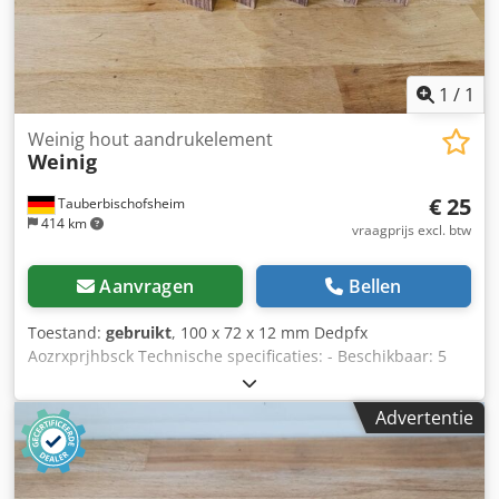
1
/
1
Weinig hout aandrukelement
Weinig
€ 25
Tauberbischofsheim
414 km
vraagprijs excl. btw
Aanvragen
Bellen
Toestand:
gebruikt
, 100 x 72 x 12 mm Dedpfx
Aozrxprjhbsck Technische specificaties: - Beschikbaar: 5
Advertentie