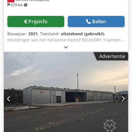
679 km
Prijsinfo
Bellen
Bouwjaar:
2021
, Toestand:
uitstekend (gebruikt)
,
Houtdroger van het Italiaanse bedrijf BIGonDRY 3 kamers -
elk: - breedte 9,6 m - lengte 7,5 m - poorthoogte 4 m
Dedpfx Ahsvkxmfobeck Eén batch is ongeveer 100 m3 -
Advertentie
totaal 300 m3 Drogers alleen gebruikt voor testdoeleinden
- praktisch nieuw. Compleet met volledige documentatie,
automatisering, laptop en internetverbinding (service op
afstand).