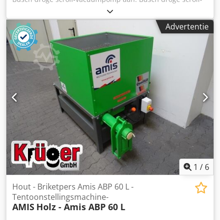
vacuümpomp Type: FO 0030 B 0110..ZZ Dodpfx
Aszgbvdohbeck Toestand: gebruikt Leveringsomvang: (zie
Advertentie
foto) (Wijzigingen en fouten in de technische gegevens
voorbehouden!) Voor verdere vragen kunt u ons gerust
telefonisch contacteren.
1
/
6
Hout - Briketpers Amis ABP 60 L -
Tentoonstellingsmachine-
AMIS
Holz - Amis ABP 60 L