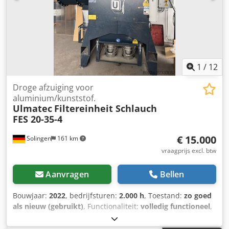
Ahbeck Van de Wert Trading B.V. Bedrijfsstraat 3 5391 LR
Nuland
1
/
12
Droge afzuiging voor
aluminium/kunststof.
Ulmatec
Filtereinheit Schlauch
FES 20-35-4
€ 15.000
Solingen
161 km
vraagprijs excl. btw
Aanvragen
Bellen
Bouwjaar:
2022
, bedrijfsturen:
2.000 h
, Toestand:
zo goed
als nieuw (gebruikt)
, Functionaliteit:
volledig functioneel
,
Wij bieden deze vrijwel nieuwe Ulmatec filterunit, type
slang FES 20-35-4, aan voor droge afzuiging van