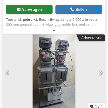
Aanvragen
Bellen
Toestand:
gebruikt
, Beschrijving: Lengte 2.000 x breedte
800 mm gemaakt van stevige, gegroefde beukenhouten
latten voorzien van een drievoudig geleidingsprofiel
Dsdpfxszrfn Ue Ahbock hoogte 50 mm gewicht ca. 32 kg
Advertentie
1
/
4