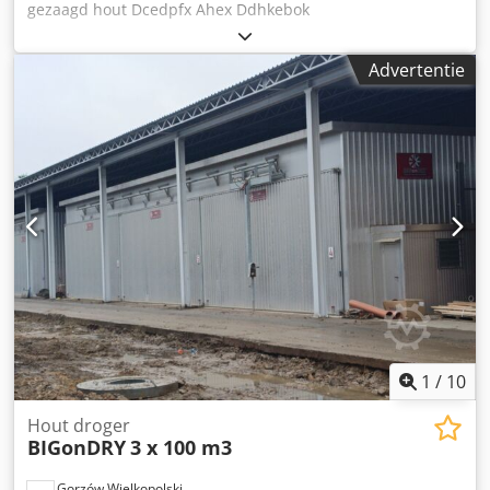
gezaagd hout Dcedpfx Ahex Ddhkebok
Advertentie
1
/
10
Hout droger
BIGonDRY
3 x 100 m3
Gorzów Wielkopolski