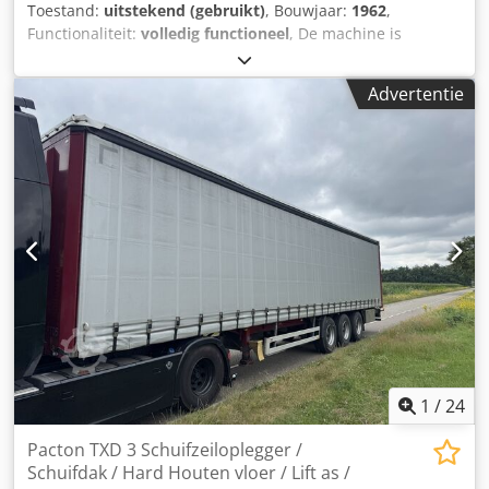
Toestand:
uitstekend (gebruikt)
, Bouwjaar:
1962
,
Functionaliteit:
volledig functioneel
, De machine is
operationeel en uitgerust met verstelbare afwerk- en
radiusmeetinstrumenten. Technische gegevens: Fabrikant:
Advertentie
Kupfermühle Type: VUIN 750 Bouwjaar: 1962
Machinenummer: 8170 Werkbreedte: 750 mm Werkhoogte:
tot 200 mm Schaafkoppen: 140 × 200 mm Verstelbare
afwerk- en radiusmeetinstrumenten Aangedreven
invoerrol Segmentvormige drukbal Elektrische
hoogteverstelling Afzuigbuizen inclusief opvangcollector
Staat: operationeel Dcjdezp U D Hepfx Ahbsk Zware,
duurzame machineconstructie voor gebruik in
timmerwerkplaatsen, zagerijen en bedrijven die
bouwmaterialen bewerken. Bezichtiging en proefdraai zijn
na afspraak mogelijk.
1
/
24
Pacton TXD 3 Schuifzeiloplegger /
Schuifdak / Hard Houten vloer / Lift as /