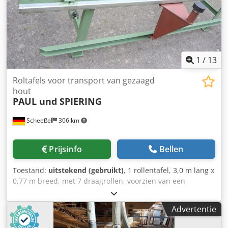
Droogtemperatuur: 30-160 graden Celsius Droge lucht
hoeveelheid: 80m3/h - 180m3/h Als u vragen heeft of meer
informatie wenst, stuur ons gerust een bericht of bel ons.
1
/
13
Roltafels voor transport van gezaagd
hout
PAUL und SPIERING
Scheeßel
306 km
Prijsinfo
Bellen
Toestand:
uitstekend (gebruikt)
, 1 rollentafel, 3,0 m lang x
0,77 m breed, met 7 draagrollen, voorzien van een
pneumatisch hef-uitlijnketting met wormwieloverbrenging
en balgcilinder, met een houten overdraagslede met
Advertentie
rubber draaiplateau voor eenpersoons-houtaanvoer, met 2
opklapbare aanslagrollen voor plankhout afkomstig van de