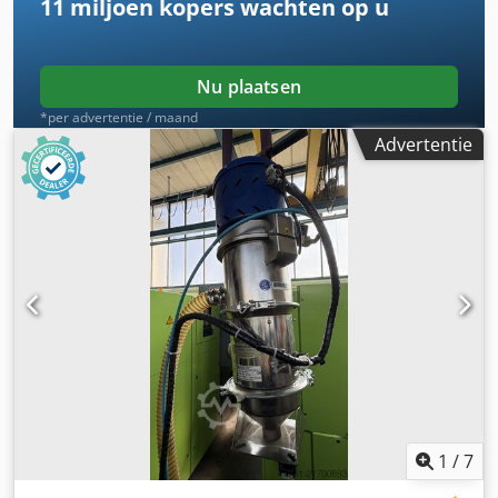
11 miljoen kopers
wachten op u
Nu plaatsen
*per advertentie / maand
Advertentie
1
/
7