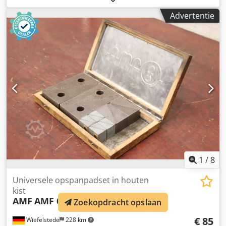
bottenbandschuurmachine, slagerszaag -Fabrikant: Reich,
Advertentie
bandzaag/tafelzaag met onderstel -Motor: Dietz 0,8 kW -
Zaagbreedte: max. 200 mm -Zaaghoogte: max. 275 mm -
Zaagband: lengte 2200 mm -Afmetingen: 830/720/H1715
mm Djdpfxeyvrd Tj Ahbsck -Gewicht: 114 kg
1
/
8
Universele opspanpadset in houten
kist
AMF
AMF 6500 H Breite 30 mm
Zoekopdracht opslaan
€ 85
Wiefelstede
228 km