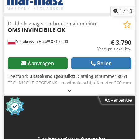
1
/
18
Dubbele zaag voor hout en aluminium
OMS
INVINCIBILE OK
€ 3.790
Sierakowska Huta
874 km
Vaste prijs excl. btw
Aanvragen
Bellen
Toestand:
uitstekend (gebruikt)
, Catalogusnummer 8051
TECHNISCHE GEGEVENS - maximale schijfdiameter 300 mm
- spindeldiameter 30 mm - 2 beschermkappen voor de
schijf - pneumatische zaagbeweging (schijf beweegt
Advertentie
omhoog/omlaag) - zaagkoppen verstelbaar in een hoek van
45° - handmatige instelling van de afstand tussen de
zaagkoppen - minimale zaaglengte bij 90° 280 mm -
maximale zaaglengte bij 90° 3020 mm - zaaghoogte bij 90
graden 90 mm Dodpezrwrfsfx Ahbjck - 2 pneumatische
spanblokken - bedieningspedaal - materiaalsteun -