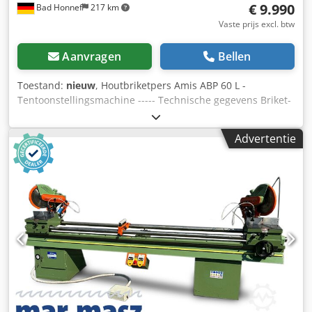
€ 9.990
Bad Honnef
217 km
Vaste prijs excl. btw
Aanvragen
Bellen
Toestand:
nieuw
, Houtbriketpers Amis ABP 60 L -
Tentoonstellingsmachine ----- Technische gegevens Briket-
Ø: 60 mm, Hydraulisch aggregaat 3 kW: 140 bar, Spanning:
400 V, frequentie: 50 Hz, Zekering: 16 A, Capaciteit ca.: 20-
Advertentie
35 kg/u, Gewicht ca.: 300 kg - Eenvoudige bediening -
Hydraulische bediening - Briketdiameter 60 mm -
Briketlengte naar wens instelbaar (max. 60 mm) - Motor
uitgerust met motorbeveiligingsschakelaar en noodstop -
Geen elektronische componenten zoals regelaars,
sensoren en sensoren of ingewikkelde regelingen - Grote
opslagcontainer - Gehard brikettang - Vervangbare
persstang Dcjdpfx Ahju R Sxxsbok - Persen zonder
toevoeging van additieven - Dankzij de voorcompressor
kunnen ook ook volumineuze spanen verwerkt worden -
Geen instelwerk of drukcontrole van de druk nodig -
Nieuwe tentoonstellingsmachine -