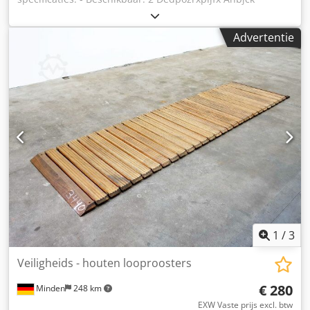
Advertentie
1
/
3
Veiligheids - houten looproosters
€ 280
Minden
248 km
EXW Vaste prijs excl. btw